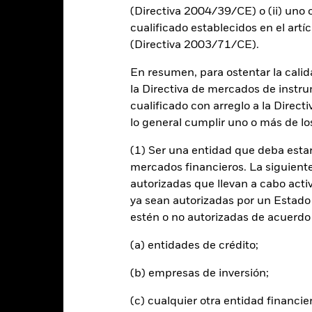
(Directiva 2004/39/CE) o (ii) uno o
-10
cualificado establecidos en el artíc
2016
2017
2018
2019
2020
2021
(Directiva 2003/71/CE).
Índice de referencia
Rentabilidad total (%)
En resumen, para ostentar la calida
d of interactive chart.
la Directiva de mercados de instru
2016
2017
2018
2019
2020
cualificado con arreglo a la Direct
lo general cumplir uno o más de los
entabilidad total (%)
4,2
CHF
(1) Ser una entidad que deba estar
ndice de referencia de
mercados financieros. La siguiente 
omparación 1 (%) USD
autorizadas que llevan a cabo acti
ya sean autorizadas por un Estado
 rentabilidad se indica tras deducir los gastos corrientes. Las even
estén o no autorizadas de acuerdo 
edan excluidas del cálculo.
s cifras mostradas hacen referencia a rentabilidades pasadas.
La re
(a) entidades de crédito;
able de la rentabilidad futura. Los mercados podrían evolucionar de 
(b) empresas de inversión;
ede ayudarle a evaluar cómo se ha gestionado el fondo en el pasad
 rentabilidad se muestra tomando como base el Valor Liquidativo (VL
(c) cualquier otra entidad financie
utos cuando corresponda. La rentabilidad de su inversión puede au