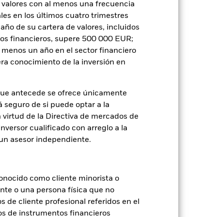
 valores con al menos una frecuencia
es en los últimos cuatro trimestres
amaño de su cartera de valores, incluidos
tos financieros, supere 500 000 EUR;
je de pérdidas o ganancias anuales en
al menos un año en el sector financiero
a evaluar cómo se ha gestionado el
ra conocimiento de la inversión en
que antecede se ofrece únicamente
á seguro de si puede optar a la
n virtud de la Directiva de mercados de
inversor cualificado con arreglo a la
n un asesor independiente.
onocido como cliente minorista o
ente o una persona física que no
s de cliente profesional referidos en el
os de instrumentos financieros