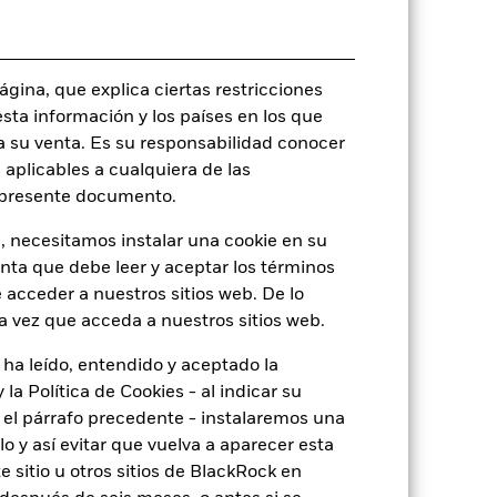
BK6RS66
gina, que explica ciertas restricciones
o
esta información y los países en los que
a su venta. Es su responsabilidad conocer
 aplicables a cualquiera de las
l presente documento.
3,61%
, necesitamos instalar una cookie en su
enta que debe leer y aceptar los términos
3,75
 acceder a nuestros sitios web. De lo
a vez que acceda a nuestros sitios web.
3,25
 ha leído, entendido y aceptado la
la Política de Cookies - al indicar su
5,66
el párrafo precedente - instalaremos una
 y así evitar que vuelva a aparecer esta
 sitio u otros sitios de BlackRock en