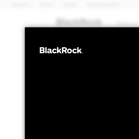
BlackRock
iShares
Aladdin
Nuestra compañía
Quiénes 
RENTA FIJA
BGF Fixed Inco
Fund
Valor liquidativo a 05 ago 2026
Variación 
CHF 10,36
CH
52 Semanas: 10,24 - 10,53