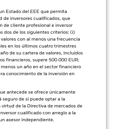
n un Estado del EEE que permita
ad de inversores cualificados, que
 de cliente profesional e inversor
rie
22 may 2019
dos de los siguientes criterios: (i)
CHF
 valores con al menos una frecuencia
es en los últimos cuatro trimestres
Renta fija
amaño de su cartera de valores, incluidos
No es artículo 8 o 9
tos financieros, supere 500 000 EUR;
0,62%
al menos un año en el sector financiero
LU1992159902
ra conocimiento de la inversión en
USD 50.000.000,00
Acumulación
que antecede se ofrece únicamente
á seguro de si puede optar a la
UCITS
n virtud de la Directiva de mercados de
Global Flexible Bond - CHF
inversor cualificado con arreglo a la
Hedged
n un asesor independiente.
Monetario diaria