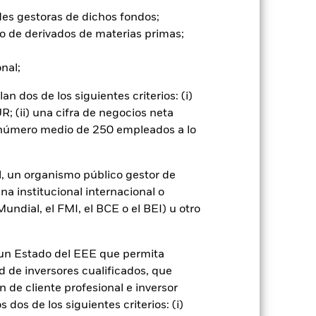
go de divisas. El uso de derivados
er») a otras clases de acciones del
des gestoras de dichos fondos;
ara minimizar el riesgo de contagio
o de derivados de materias primas;
er un listado de todas las clases de
 «Hedged» en su nombre. Además, el
onal;
itud a la sociedad gestora del fondo.
 dos de los siguientes criterios: (i)
cibirá el 62,5% de los ingresos
o de valores. Debido a que el
; (ii) una cifra de negocios neta
 esto ha quedado excluido de los
n número medio de 250 empleados a lo
Mostrar menos
l, un organismo público gestor de
na institucional internacional o
ndial, el FMI, el BCE o el BEI) u otro
mativa
Prospectus
Download
Holdings
Literatura
n un Estado del EEE que permita
ad de inversores cualificados, que
 de cliente profesional e inversor
dos de los siguientes criterios: (i)