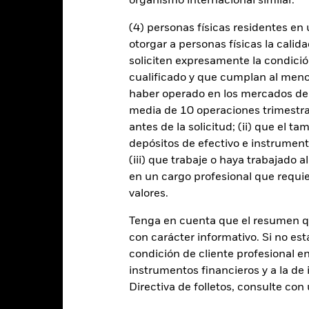
organismo internacional similar.
Datos clave
(4) personas físicas residentes e
otorgar a personas físicas la calid
soliciten expresamente la condición
USD 9.245.140.752
Fecha de lanzamiento de la se
cualificado y que cumplan al menos 
Share Class Currency
haber operado en los mercados de
31 ene 2007
media de 10 operaciones trimestral
Clase de activo
USD
antes de la solicitud; (ii) que el t
Clasificación SFDR
depósitos de efectivo e instrumen
Global Aggregate Index (USD
Ongoing Charge Fee
Hedged) (USD)
(iii) que trabaje o haya trabajado 
ISIN
en un cargo profesional que requie
-
valores.
Inversión inicial mínima
0,40%
Uso de los ingresos
Tenga en cuenta que el resumen 
-
con carácter informativo. Si no est
Estructura legal
USD 1.000,00
condición de cliente profesional e
Categoría Morningstar
Luxemburgo
instrumentos financieros y a la de 
BlackRock (Luxembourg) S.A.
Directiva de folletos, consulte co
Frecuencia de negociación
Fecha de la operación + 3 días