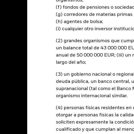
organismos;
rtura de divisas de este fondo utilizan derivados para cubrir el ries
onllevar un posible riesgo de contagio (también denominado «spill-ov
(f) fondos de pensiones o socieda
o se asegurará de que se dispone de los procedimientos adecuados p
(g) corredores de materias primas 
nú desplegable que figura justo debajo del nombre del fondo, podrá v
(h) agentes de bolsa;
cciones con cobertura de divisas se identifican mediante la palabra
(i) cualquier otro inversor instituci
 de acciones con cobertura de divisas está disponible mediante solic
(2) grandes organismos que cumplan
en préstamos de valores para reducir los gastos, el propio Fondo per
% restante se recibirá por BlackRock en calidad de agente de préstam
un balance total de 43 000 000 EUR
os de valores no incrementa los costes de funcionamiento del Fondo,
anual de 50 000 000 EUR; (iii) u
largo del año;
(3) un gobierno nacional o regiona
deuda pública, un banco central, u
supranacional (tal como el Banco Mu
PRIIP KID
Ficha infor
Opportunities Fund
organismo internacional similar.
Rentabilidad
entabilidad
Datos clave
Gestores del fondo
(4) personas físicas residentes e
otorgar a personas físicas la calid
soliciten expresamente la condición
entabilidad
cualificado y que cumplan al menos 