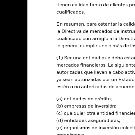
tienen calidad tanto de clientes p
cualificados.
entabilidad
Datos clave
Gestores del fondo
En resumen, para ostentar la calida
n
la Directiva de mercados de instru
cualificado con arreglo a la Direct
 la rentabilidad de su inversión a través de una combinación de reval
lo general cumplir uno o más de los
(1) Ser una entidad que deba estar
menos el 70 % de sus activos totales en valores de renta fija. Estos
mercados financieros. La siguiente 
de deuda con vencimientos a corto plazo).
autorizadas que llevan a cabo acti
ya sean autorizadas por un Estado
minados en diferentes divisas y podrán ser emitidos por gobiernos, 
estén o no autorizadas de acuerdo 
Banco Internacional de Reconstrucción y Desarrollo).
(a) entidades de crédito;
(b) empresas de inversión;
(c) cualquier otra entidad financie
al en Riesgo.
El valor de las inversiones y los ingresos derivados d
(d) entidades aseguradoras;
os inversores no recuperen la cantidad invertida originalmente.
(e) organismos de inversión colect