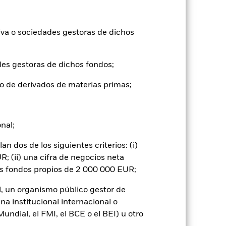
a divisa distinta de la utilizada para el
iva o sociedades gestoras de dichos
des gestoras de dichos fondos;
o de derivados de materias primas;
yores «riesgos de crédito» que los
potecaria están expuestos a riesgos
riesgo de liquidez», revelar niveles
onal;
dos pueden ser muy sensibles a las
lo que se traduciría mayores
zan de una forma generalizada o
 dos de los siguientes criterios: (i)
; (ii) una cifra de negocios neta
 o como contraparte de contratos
de crédito: El emisor de un valor
os fondos propios de 2 000 000 EUR;
 de capital.
Riesgo de liquidez: Una
ondo venda o compre las inversiones con
l, un organismo público gestor de
na institucional internacional o
ndial, el FMI, el BCE o el BEI) u otro