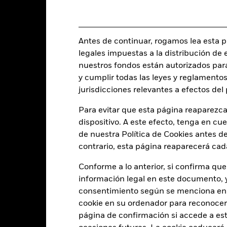
SEDOL
BGFXS2C
Antes de continuar, rogamos lea esta pá
Características del Fond
legales impuestas a la distribución de 
nuestros fondos están autorizados par
y cumplir todas las leyes y reglamentos
jurisdicciones relevantes a efectos de
4168
Desviación típica (3 años)
Para evitar que esta página reaparezca
a 31 jul 2026
dispositivo. A este efecto, tenga en cu
5,63
Duración modificada
de nuestra Política de Cookies antes de
a 30 jun 2026
contrario, esta página reaparecerá cad
5,49
Duración Efectiva
a 30 jun 2026
Conforme a lo anterior, si confirma que
información legal en este documento, y 
5,66
WAL to Worst
a 30 jun 2026
consentimiento según se menciona en 
cookie en su ordenador para reconocerlo
página de confirmación si accede a este