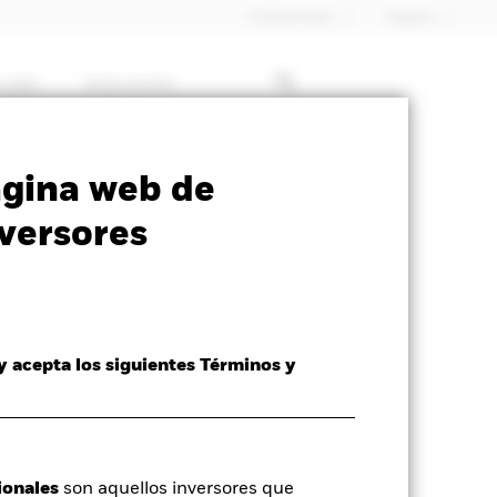
Profesionales
España
rcado
Educación
ormativa
Prospectus
Download
ágina web de
versores
 y acepta los siguientes Términos y
ionales
son aquellos inversores que