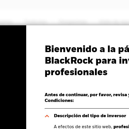
somos
Productos
Perspectivas
Visión de me
PRIIP KID
Ficha inf
Bienvenido a la p
me Global Opportunities
BlackRock para in
profesionales
Antes de continuar, por favor, revisa
Condiciones:
del valor liquidativo a 05 ago 2026
Morningstar Rating
F 0,01 (0,10%)
Descripción del tipo de inversor
A efectos de este sitio web,
profes