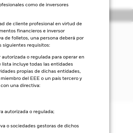
rofesionales como de inversores
Holdings
Literatura
d de cliente profesional en virtud de
mentos financieros e inversor
iva de folletos, una persona deberá por
orización del capital y rendimientos
 siguientes requisitos:
 autorizada o regulada para operar en
 incluyen bonos e instrumentos del
lista incluye todas las entidades
vidades propias de dichas entidades,
 miembro del EEE o un país tercero y
agencias gubernamentales, empresas y
con una directiva:
ra autorizada o regulada;
e ellas pueden subir o bajar, y no
iva o sociedades gestoras de dichos