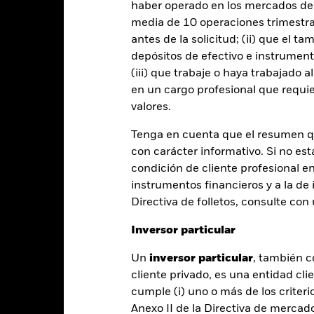
haber operado en los mercados de
media de 10 operaciones trimestral
Año natural
Anualizada
Acumulada
Anual
antes de la solicitud; (ii) que el t
ge: 2019-04-01 00:00:00 to 2026-07-31 00:00:00.
: -10 to 20.
depósitos de efectivo e instrumen
te gráfico muestra la rentabilidad del producto como el porcenta
(iii) que trabaje o haya trabajado 
s 6 últimos años frente a su índice de referencia. Puede ayudarle 
oducto en el pasado y compararlo con su índice de referencia.
en un cargo profesional que requie
valores.
art
6
r chart with 2 data series.
Tenga en cuenta que el resumen 
e chart has 1 X axis displaying categories.
4
e chart has 1 Y axis displaying Values. Range: -10 to 6.
con carácter informativo. Si no est
condición de cliente profesional e
2
instrumentos financieros y a la de 
0
Directiva de folletos, consulte co
alues
-2
Inversor particular
-4
Un
inversor particular
, también c
cliente privado, es una entidad cli
-6
cumple (i) uno o más de los criterio
Anexo II de la Directiva de mercad
-8