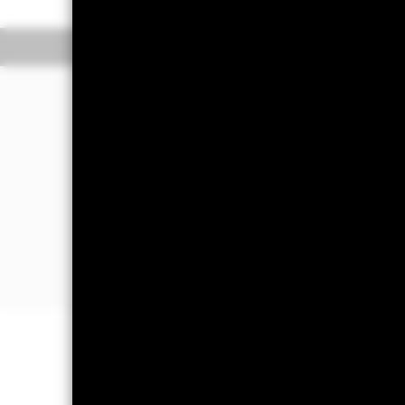
Información general
R
Filosofía de inversió
El Fondo tiene por objetivo maximizar
de los activos del Fondo.
El Fondo invierte a escala mundial al 
mercado monetario (es decir, títulos 
Los valores de renta fija están deno
organismos supranacionales (como el 
INFORMACIÓN IMPORTANTE: Capit
están garantizados. Es posible que l