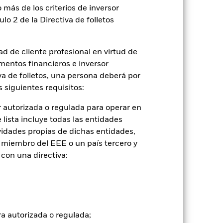
 más de los criterios de inversor
ulo 2 de la Directiva de folletos
2022
2023
2024
2025
 de comparación 1 (%)
d de cliente profesional en virtud de
mentos financieros e inversor
2021
2022
2023
2024
2025
iva de folletos, una persona deberá por
 siguientes requisitos:
-0,5
-8,4
2,8
0,7
3,9
 autorizada o regulada para operar en
lista incluye todas las entidades
vidades propias de dichas entidades,
 miembro del EEE o un país tercero y
tuales comisiones de entrada/salida
con una directiva:
ntabilidad pasada no es un indicador
formas muy diferentes en el futuro.
o
), con reinversión de los ingresos
ra autorizada o regulada;
mentar o disminuir como resultado de