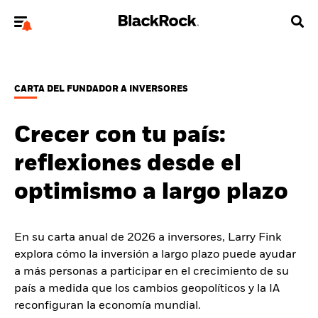
Bienvenido a la página web de BlackRock para
inversores particulares.
CARTA DEL FUNDADOR A INVERSORES
¿No eres un inversor particular? Para acceder a contenido más
relevante, por favor, actualiza
tu tipo de usuario.
Crecer con tu país:
Quiénes somos
reflexiones desde el
Productos
optimismo a largo plazo
Perspectivas
En su carta anual de 2026 a inversores, Larry Fink
Educación
explora cómo la inversión a largo plazo puede ayudar
a más personas a participar en el crecimiento de su
país a medida que los cambios geopolíticos y la IA
Particulares
reconfiguran la economía mundial.