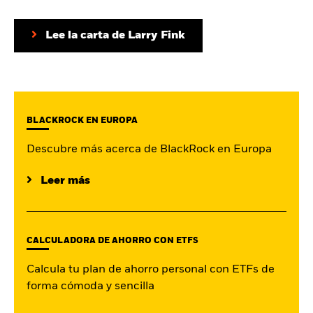
España
Change location
Lee la carta de Larry Fink
BlackRock
iShares
BLACKROCK EN EUROPA
Aladdin
Descubre más acerca de BlackRock en Europa
Nuestra compañía
Leer más
CALCULADORA DE AHORRO CON ETFS
Calcula tu plan de ahorro personal con ETFs de
forma cómoda y sencilla