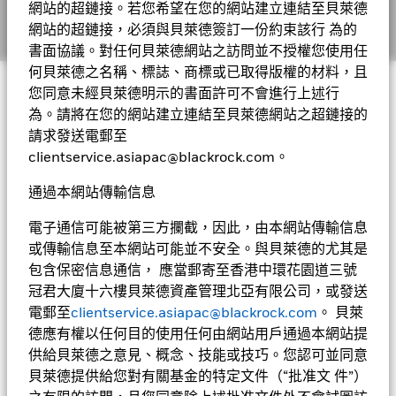
網站的超鏈接。若您希望在您的網站建立連結至貝萊德
網站的超鏈接，必須與貝萊德簽訂一份約束該行 為的
書面協議。對任何貝萊德網站之訪問並不授權您使用任
何貝萊德之名稱、標誌、商標或已取得版權的材料，且
您同意未經貝萊德明示的書面許可不會進行上述行
每週市場投資評論
為。請將在您的網站建立連結至貝萊德網站之超鏈接的
8月看似平靜？對投資者而言
請求發送電郵至
clientservice.asiapac@blackrock.com。
並非如此
通過本網站傳輸信息
電子通信可能被第三方攔截，因此，由本網站傳輸信息
或傳輸信息至本網站可能並不安全。與貝萊德的尤其是
了解更多
包含保密信息通信， 應當郵寄至香港中環花園道三號
冠君大廈十六樓貝萊德資產管理北亞有限公司，或發送
電郵至
clientservice.asiapac@blackrock.com
。 貝萊
德應有權以任何目的使用任何由網站用戶通過本網站提
供給貝萊德之意見、概念、技能或技巧。您認可並同意
駕馭市場動盪 助力收益前
貝萊德提供給您對有關基金的特定文件（“批准文 件”）