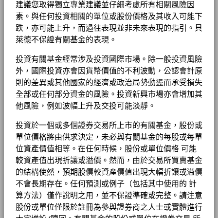
建議您取得獨立專業建議並仔細考慮所有相關風險因
素。與任何投資相關的單位或股份價格及其收入可能下
2026年下半年投資展望
跌，亦可能上升，而過往表現並非未來表現的指引。貝
萊德不保證有關基金的表現。
稀缺與豐裕的市場角力
投資有關基金經常涉及投資國際市場。除一般投資風險
外，國際投資亦會因貨幣價值的不利波動，公認會計原
則的差異或其他國家的經濟或政治局勢動盪而承受損失
人工智能會否加速創新、促進經濟增長，引領全球邁向豐
全部或任何部分資金的風險。投資新興市場亦會增加其
裕的發展階段？抑或電力、勞工、資本及原材料稀缺將主
他風險，例如波幅上升及交投可能淡靜。
導市場走勢？我們的《2026年下半年環球展望》聚焦投資
者必須作出的重大判斷，並探討當多種截然不同的經濟情
投資於一個或多個證券交易所上市的有關基金，股份或
景均可能出現時，投資者應如何重新審視投資組合配置。
單位價格將由供求決定，未必與有關基金的每股或每單
位資產價值相等。在任何時候，股份或單位價格 可能
較資產值出現折讓或溢價。然而，由於交易所買賣基金
閱讀我們2026年下半年投資展望
的結構使然，預期股價較資產價值出現大幅折讓或溢價
不會長期存在。任何預測或例子（包括其中使用的 計
算方法）僅作說明之用，並不保證準確或完整。請注意
股份或單位僅限於註冊為參與證券商之人士或實體進行