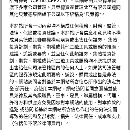
所有擁有（CE no: AFF275）。本網站由貝萊德集團
旗下多家公司管理。貝萊德資產管理北亞有限公司連同
其他貝萊德集團旗下公司以下統稱為“貝萊德”。
本網站所含一切內容均不構成任何稅務、財務、監管、
法律、保險或投資建議。本網站所含信息和意見均不構
成貝萊德或其聯屬機構就購買或出售任何證券、 集體
投資計劃、期貨、期權或其他金融工具或服務的推廣、
建議、遊說或要約，並且任何此類證券、集體投資計
劃、期貨、期權或其他金融工具或服務均不應提供或
出售給任何司法管轄區內的任何人士，如果該司法管轄
區的證券法規定此類要約、遊說、購買或出售是非法
的。網站訪問者對基於本網站所含信息所作出的決定負
全 部責任。為使用本網站，網站訪問者同意彌補並使
貝萊德及其高級職員、董事、雇員、聯屬機構、代理、
許可方和供應方免受因您對本網站的使用、對本條款的
違犯 或訪問者基於本網站所含信息作出的任何決定而
導致的任何和全部索賠、損失、法律責任、成本和支出
（包括但不限於律師費用）。