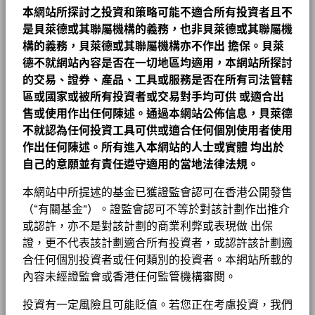
本網站所探討之投資和策略可能不適合所有投資者且不
是貝萊德或其聯屬機構的義務，也非貝萊德或其聯屬機
構的義務，貝萊德或其聯屬機構亦不作出
擔保。貝萊
德不就網站內容是否在一切地區均適用，本網站所探討
的交易、證券、產品、工具或服務是否在所有司法管轄
區或國家或被所有投資者或交易對手均可供
或適合出
售或使用作出任何陳述。通過本網站公佈信息，貝萊德
不就認為任何投資工具可供或適合任何個別使用者使用
作出任何陳述。所有進入本網站的人士或實體
均出於
自己的意願並有責任遵守適用的當地法律法規。
本網站中所提述的基金已獲證監會認可在香港公開發售
（“有關基金”）。證監會認可不等於對該計劃作出推介
或認許，亦不是對該計劃的商業利弊或表現做 出保
證，更不代表該計劃適合所有投資者，或認許該計劃適
合任何個別投資者或任何類別的投資者。本網站所載的
內容未經證監會或香港任何監管機構審閱。
投資有一定風險且可能貶值。若您正在考慮投資，我們