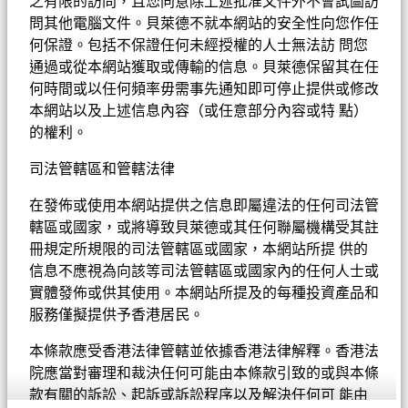
之有限的訪問，且您同意除上述批准文件外不會試圖訪
航
問其他電腦文件。貝萊德不就本網站的安全性向您作任
何保證。包括不保證任何未經授權的人士無法訪 問您
通過或從本網站獲取或傳輸的信息。貝萊德保留其在任
了解更多
何時間或以任何頻率毋需事先通知即可停止提供或修改
本網站以及上述信息內容（或任意部分內容或特 點）
的權利。
司法管轄區和管轄法律
在發佈或使用本網站提供之信息即屬違法的任何司法管
轄區或國家，或將導致貝萊德或其任何聯屬機構受其註
冊規定所規限的司法管轄區或國家，本網站所提 供的
信息不應視為向該等司法管轄區或國家內的任何人士或
實體發佈或供其使用。本網站所提及的每種投資產品和
服務僅擬提供予香港居民。
本條款應受香港法律管轄並依據香港法律解釋。香港法
院應當對審理和裁決任何可能由本條款引致的或與本條
股票市場展望
款有關的訴訟、起訴或訴訟程序以及解決任何可 能由