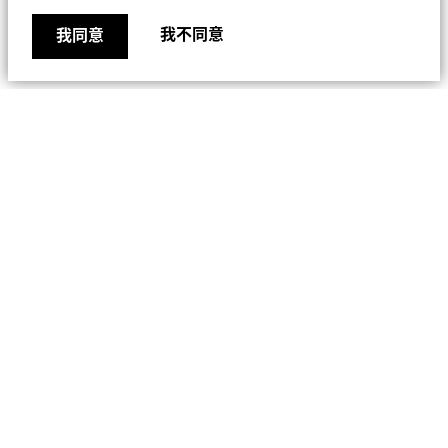
本條款引致的或與本條款有關的爭端有非排他的管轄
權，依此，您同意服從香港法院的管轄。各方在此放棄
我不同意
我同意
在任何時間反對香港法院被任命為審理和裁決一切訴
訟以及解決一切爭端的法院之權利，並同意不會提出香
港法院並非方便或合適的法院。
責任限制
貝萊德與其聯屬機構及其各自的高級職員、董事、雇員
或代理將不會對您或任何其他人士的任何損害賠償承擔
責任，包括但不限於直接、後果性、偶然、特殊 或間
接損害賠償（包括但不限於利潤損失、交易損失或任何
因使用或無法使用本網站引致的損害賠償），即使貝萊
德已得悉會產生這些損害賠償或損失的可能，包括 但
不限於由使用或試圖使用本網站或本網站鏈接至的其他
對沖基金展望
網站而引致的損害賠償或損失。
內容的時效性
本網站的全部內容僅於刊登或指定的日期發佈，且可能