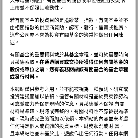
大宗增設/贖回。有關基金的股份或單位在證券交易 所
每週市場投資評論
上市並不保證其流動性。
若有關基金的投資目的是追蹤某一指數，有關基金並不
貝萊德智庫專頁(只供英文版)
由相關指數的供應商贊助、認可、發行、售賣或推廣。
這些公司亦不會為投資有關基金的適當性做出任何陳
述。
有關基金的重要資料載於其基金章程，並可於需要時向
貝萊德索取。
在通過購買或交換所獲得任何有關基金的
股份或單位之前，您有義務閱讀該有關基金的基金章程
或發行材料。
本網站僅供參考之用，並不能被視為一種預測、研究或
投資建議而加以依賴。儘管有關材料是基於貝萊德認為
可靠並盡力確保是現時的信息，貝萊德並不保證 有關
材料是準確、現時或完整的，有關材料也不應被視為準
確、現時或完整的而加以依賴。本網站的內容並未考慮
任何特定個人或實體的投資目標、財務狀況或財 富，
且本網站也並未基於此，遊說作出任何行動。任何本網