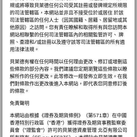
規或將導致貝萊德任何公司受其註冊或發牌規定所規限
的司法管轄區，本網站並非且不接受位於或居住 於該
司法管轄區的任何人士（因其國籍、居籍、居留地或其
他原因）之訪問。您有責任瞭解和取得所有與您訪問本
網站相聯繫的任何司法管轄區內的相關監管許可、 牌
照、查證和/或註冊以及遵守該等司法管轄區的所有適
用法律法規。
貝萊德有權在任何時間以任何理由更改、修訂或增刪這
些條款的部分內容。我們建議您定期瀏覽這些條款以瞭
解所作的任何更改。此等修改一經發佈立即生效。在我
們對條款作出更改後進入本網站，即代表您同意修訂後
的條款。
免責聲明
本網站由根據《證券及期貨條例》（第571章）在中國
香港特別行政區（“香港”）獲得證券及期貨事務監察委
員會（“證監會”）許可的貝萊德資產管理 北亞有限公司