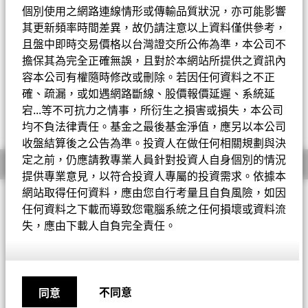
個別使用之網路連線情形或傳輸品質狀況，亦可能影響
Change location
其更新頻率時間差異，故仍請注意以上資料僅供參考，
且盤中即時交易價格以台灣證交所公佈為準，本公司不
登入
淨值截至 2026年8月7日
一天淨值變動 2026年8月7日
擔保其為完全正確無誤，且對於本網站所提供之資訊內
美元 10.95
美元 0.01 (0.09%)
容本公司有權隨時修改或刪除。若因任何資料之不正
52周表現區間 10.01 - 11.08
貝萊德BlackRock
確、疏漏，或如遇網路斷線、股價報價延遲、系統延
宕...等不可抗力之情事，所衍生之損害或損失，本公司
iShares安碩
均不負法律責任。基金之最後基金淨值，應另以本公司
收盤結算後之公告為準。投資人在做任何相關規劃與決
定之前，仍應請教專業人員針對投資人自身個別的情況
全球首頁(英文)
基金概要
提供專業意見，以符合投資人專屬的投資需求。依據本
網站取得任何資料，應由您自行考量且自負風險，如因
投資目標
任何資料之下載而導致您電腦系統之任何損壞或資料流
本基金
以盡量提高總回報為目標。本基金投資於全球企業和政府
失，應由下載人自負完全責任。
所發行的股權證券、債券 及短期證券而不受既定限制。在正常市
況下，本基金將總資產至少70%投資於企業及政府所發行的證
券。本 基金一般尋求投資於投資顧問認為估價偏低的證券，亦會
投資於小型及新興成長的公司的股權證券。本基金 亦可將其債券
組合的一部分投資於非投資等級固定收益可轉讓證券。貨幣風險
不同意
同意
將靈活管理。本基金為互聯互通基金，且可透過互聯互通交易機