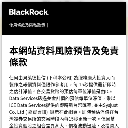
「2026城鎮韌性（防空）演習行動通訊網路降速演練」
使用條款及隱私政策
基金總覽
宣導
焦點基金
本網站資料風險預告及免責
多元資產
貝萊德環球資產配置基
條款
iShares ETF專區
金
投資觀點
任何由貝萊德投信 (下稱本公司) 為服務廣大投資人而
(基金之配息來源可能為
製作之報價資料僅限作參考用，每 15秒提供最新即時
之估計淨值。各交易貨幣的預估每單位淨值是由ICE
資料中心
本金)
Data Services透過美金計價的預估每單位淨值，乘以
ICE Data Services提供的即時新台幣匯率, 並由Sysjust
關於我們
Co. Ltd ( 嘉實資訊) 顯示在此網頁。即時預估淨值在台
灣證券交易所的交易時段內每15秒更新一次。但因基
金投資個股之組合差異甚大、價格波動迅速，及投資人
Taiwan - 台灣