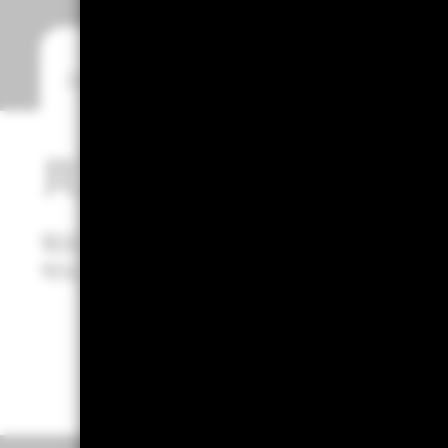
共同基金
ETF投資
貝萊德證券投資信託股
電話
: 886-2-2326-1600
地址
: 台北市信義區松仁路100號28樓