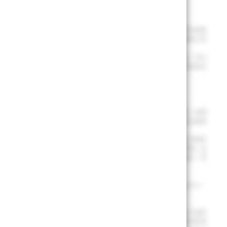
買回。
視為投資決策依據或投資建議。基金經金管會核准或同意生效，惟不表示絕無
人因不同時間進場，將有不同之投資績效，過去之績效亦不代表未來績效之保
費用（境外基金含分銷費用）已揭露於基金公開說明書或投資人須知中。本公
或公開資訊觀測站 (
https://mops.twse.com.tw
) 或境外基金資訊觀測站
金未來投資。
司
網紅互動辦法
。
手之信用風險、與其他投資風險等。另本基金得投資於非投資等級債券，此類
力及資金可運用期間之長短後投資。投資人投資本基金不宜占其投資組合過高
轉換公司債之價格波動，此外，非投資等級或未經信用評等之可轉換公司債所
合格債務最低要求之債券，以下稱「CoCo Bond」、「TLAC債券」及
戶部分或全部債權減記、利息取消、債權轉換股權、修改債券條件如到期日、票
計體系間的差異、因國家政策而限制機會及承受較大投資成本的風險。
牌上市有價證券及銀行間債券市場為限且不得超過境外基金資產淨值之20%。
利息或償還本金，致基金產生損失。
之信用風險、與其他投資風險等。債券型ETF投資風險亦包括債券發行人違約
ETF可能投資於美國 Rule 144A 債券，該債券屬私募性質，較可能因