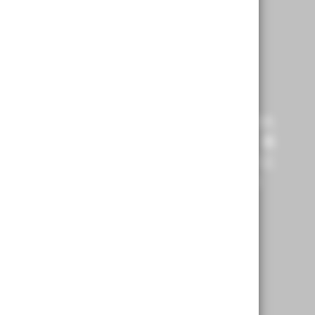
連 備受肯定
萊德在全球各地屢獲國際專業機構頒發多項大
萊德堅信，透過結合我們對市場的洞察力、遍
模、自行研發的技術、分享資訊的文化，加上
的堅持，讓我們能在所有市場環境中創造佳