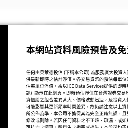
iShares ETF專區
投資觀點
資料中心
關於我們
網路降速演練」宣導
本網站資料風險預告及免
任何由貝萊德投信 (下稱本公司) 為服務廣大投資
供最新即時之估計淨值。各交易貨幣的預估每單位淨值是由I
估每單位淨值，乘以ICE Data Services提供的即時新台
訊) 顯示在此網頁。即時預估淨值在台灣證券交易
資個股之組合差異甚大、價格波動迅速，及投資人
可能影響其更新頻率時間差異，故仍請注意以上資
所公佈為準，本公司不擔保其為完全正確無誤，且
絡。
修改或刪除。若因任何資料之不正確、疏漏，或如遇
可抗力之情事，所衍生之損害或損失，本公司均不