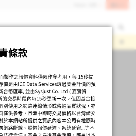
登入
Taiwan - 台灣
責條款
人而製作之報價資料僅限作參考用，每 15秒提
CE Data Services透過美金計價的預
幣匯率, 並由Sysjust Co. Ltd ( 嘉實資
所的交易時段內每15秒更新一次。但因基金投
個別使用之網路連線情形或傳輸品質狀況，亦
料僅供參考，且盤中即時交易價格以台灣證交
對於本網站所提供之資訊內容本公司有權隨時
網路斷線、股價報價延遲、系統延宕...等不
負法律責任。基金之最後基金淨值，應另以本