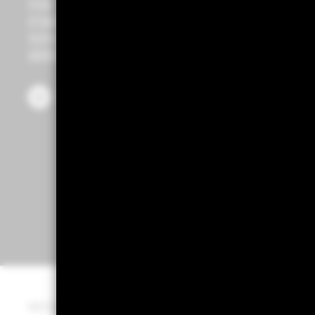
作為一間全球資產管理公司及客戶的信託人，貝萊德致力
於為讓更多投資人實現財務幸福。從1999年以來，憑藉領
先的金融科技，為客戶提供理想的解決方案以協助他們達
成其重要投資目標。
MKTGM0825A/S-4729748