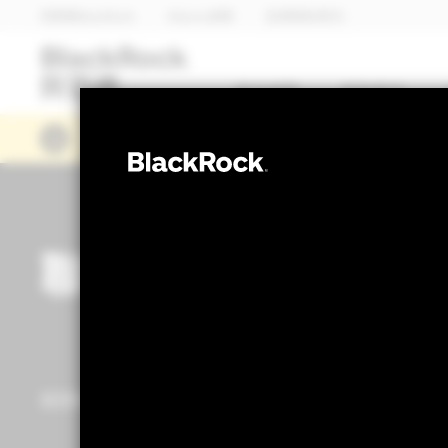
貝萊德BlackRock
iShares安碩
全球首頁(英文)
基金總覽
焦點基金
「2026城鎮韌性（防空）演習行動通訊
聯絡貝萊德
若您對貝萊德的基金或服務有其他問題，歡迎您與我們聯