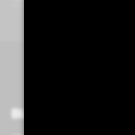
貝萊德環球動態趨勢多元資產組合基
配息組成項目表
金(基金之配息來源可能為本金)
貝萊德多元收益成長基金(基金有相
比重投資於非投資等級之高風險債券
且配息來源可能為本金)