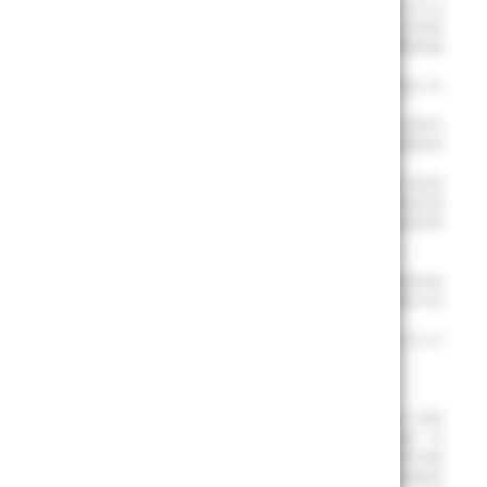
ETF亦可能投資於具總損失吸收能力(Total Loss-Absorbing
債券(下稱TLAC債券及MREL債券)，若債券發行機構出現重大營運或破產危機時，得以契約形式或透
等變動之情形，因此可能產生流動性風險、減記債券本金風險、債權轉換股權
，且過去配息不代表未來配息；基金淨值可能因市場因素而上下波動。投資人於
資人交易基金除需承擔匯率波動風險外，應特別注意標的指數成分國家之證券市
其他必要之費用（如：經理費、保管費等）、所交易之有價證券、期貨價格波
準金等，其中股息收益之概況可由年化股息率而得。基金每次配息金額之決定是
得及股息收益等配息來源狀況不佳，將可能調降目標配息金額。詳細配息來源
金收入、本基金因出借有價證券而由借券人返還之借券所得收入扣除本基金應
金未來投資。
際基金淨值計算所使用之匯率可能存在差異。因此，即時預估淨值與實際淨值
淨值亦可能因委外廠商突發特殊狀況，導致無法提供計算結果，或因資料不足
c. 或其附屬公司版權所有。BlackRock®乃 BlackRock, Inc., 或其附屬公司的註冊
&P 500®、US 500、The 500、iBoxx®、iTraxx® 和 CDX® 是標
使用，並由貝萊德投信基於某些目的再授權。 任何人士均無法對指數進行直接投資。貝
助、認可、銷售或促銷。標普道瓊斯指數均未就一般性投資於證券或特定投資於本基
示或暗示的陳述或保證。指數過去的表現並不代表或保證未來的結果。標普道瓊斯指數與