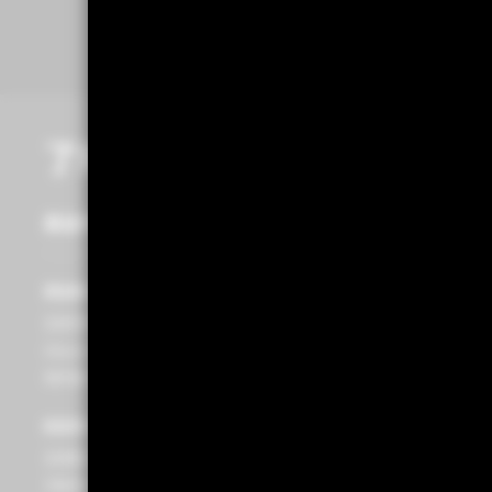
了解更多
基金總覽
焦點基金
基金產品
焦點基金
全系列基金
貝萊德全球智慧數據股票入息基金(
金之配息來源可能為本金且並無保證
iShares安碩ETF
收益及配息)
境外後收系列基金(B級別)
貝萊德智慧數據收益成長基金(基金
配息來源可能為本金)
配息資訊
貝萊德環球資產配置基金(基金之配
全球基金A、B級別簡介
來源可能為本金)
月配息基金配息紀錄