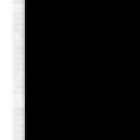
財務訊息揭露不完整或因價格不透明導致發生流動性風險、利率風險與債券發行人違
Capacity,TLAC)債券、符合自有資金及合格債務最低要求(Minimum Requir
過法定機制將債券減記面額或轉換股權，故將可能導致客戶部分或全部債權
風險及債券條件變動之風險。有關基金之投資風險，請詳閱基金公開說明書。
債券型ETF之配息，可能由基金的收益或收益平準金中支付，任何涉及由收
獲配息時，宜一併注意基金淨值之變動。
ETF買賣成交價格無升降幅度限制，並應依櫃檯買賣中心及臺灣證券交易所
場交易時間與臺灣證券市場交易時間可能有所不同。基金可能因應申贖或維
動或基金整體曝險比例等因素的影響而使基金報酬與投資目標產生偏離。
股票型基金、股票型被動式ETF、股票主動式ETF主要配息來源為股票／
根據已取得之資本利得及股息收益等配息來源狀況，並考量基金經理人對於
與情況請詳基金公開說明書或投資人須知之說明。債券型主動式交易所交易
負擔之費用後，為本基金之可分配收益。本公司得自行決定當次分配之金額或
投資人申購本基金係持有基金受益憑證，而非本文提及之投資資產或標的。本
本公司即時預估淨值之計算係以既有投資組合為基礎，未反映當日交易資訊
之間可能產生一定程度之誤差，投資人應審慎留意相關風險。此外，即時預
產生計算差異之風險。
iShares 安碩® 是BlackRock Institutional Trust Company,
商標。 任何其他商標歸屬其各自的商標權人。
貝萊德iShares安碩世界股票ETF證券投資信託基金
指數免責聲明
標普TIP世界股票指數（S&P TIP Global All Cap Index）」是標普道
普全球公司或其附屬公司（「標普」）的商標； Dow Jones® 是道瓊斯商
萊德iShares安碩世界股票ETF證劵投資信託基金（「本基金」）並非由
金的可取性或標普TIP世界股票指數（S&P TIP Global All C