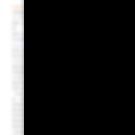
指數股票型基金及主動式交易所交易基金(ETF)上市或上櫃日前（不含當日）
貝萊德證券投資信託股份有限公司獨立經營管理。
台北市信義區松仁路100號28樓，電話:(02)23261600。
本文所載之任何意見
風險。基金經理公司以往之經理績效不保證基金之最低投資收益；基金經理
證。
投資一定有風險，基金投資有賺有賠，投資人申購前，應詳閱基金公開說明
司及各銷售機構已備有公開說明書／簡式公開說明書／投資人須知以
(
https://www.fundclear.com.tw
) 中查詢。
投資人申購本基金係持有基金受益憑證，而非本文提及之投資資產或標的。本
除法令另有規定外，投資人投資交易指數股票型基金及主動式交易所交易基金
貝萊德可能邀請網紅參加某些活動及講座或主動提供市場及產品資訊，這可能
基金投資風險包括債券發行人違約之信用風險、利率變動之風險、流動性風
有價證券較易發生債券發行公司可能因發生財務危機等因素，無法依債券發
之比重。
基金可投資於可轉換公司債，由於可轉換公司債同時兼具債券與股票之特性
承受之信用風險相對較高。本基金最高可投資基金總資產30%於金融機構發行
「MREL債券」），當金融機構出現資本適足率低於一定水平、重大營運或
息、付息日、或暫停配息等變動。
投資新興市場可能比投資已開發國家有較大的價格波動及流動性較低的風險；
當該基金投資地區包含中國大陸及香港，投資人須留意中國市場之特定政治、
投資等級債券基金、債券主動ETF得投資於非投資等級債券，此類有價證券
基金配息不代表基金實際報酬，且過去配息不代表未來配息；基金淨值可能因
基金投資風險包括類股過度集中之風險、產業景氣循環之風險、流動性風險、
之信用風險、利率變動之風險、流動性風險、外匯管制及匯率變動之風險、投資地