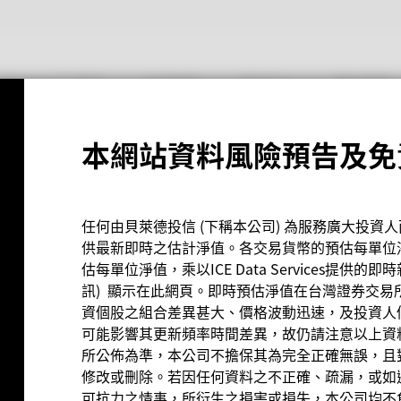
iShares ETF專區
投資觀點
資料中心
關於我們
網路降速演練」宣導
本網站資料風險預告及免
任何由貝萊德投信 (下稱本公司) 為服務廣大投資
供最新即時之估計淨值。各交易貨幣的預估每單位淨值是由I
估每單位淨值，乘以ICE Data Services提供的即時新台
訊) 顯示在此網頁。即時預估淨值在台灣證券交易
資個股之組合差異甚大、價格波動迅速，及投資人
可能影響其更新頻率時間差異，故仍請注意以上資
所公佈為準，本公司不擔保其為完全正確無誤，且
修改或刪除。若因任何資料之不正確、疏漏，或如遇
可抗力之情事，所衍生之損害或損失，本公司均不