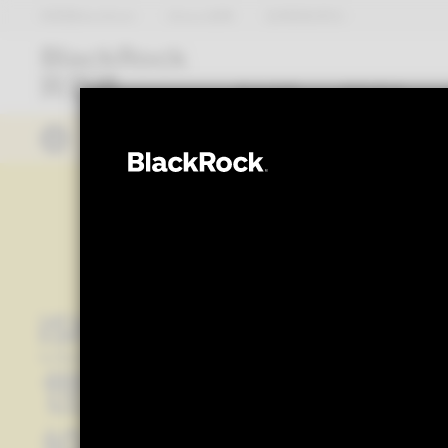
貝萊德BlackRock
iShares安碩
全球首頁(英文)
基金總覽
焦點基金
「2026城鎮韌性（防空）演習行動通訊
世界不只一站