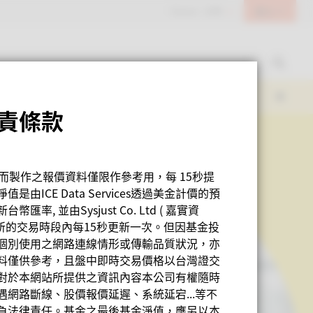
登入
Taiwan - 台灣
責條款
人而製作之報價資料僅限作參考用，每 15秒提
CE Data Services透過美金計價的預
幣匯率, 並由Sysjust Co. Ltd ( 嘉實資
所的交易時段內每15秒更新一次。但因基金投
個別使用之網路連線情形或傳輸品質狀況，亦
料僅供參考，且盤中即時交易價格以台灣證交
對於本網站所提供之資訊內容本公司有權隨時
網路斷線、股價報價延遲、系統延宕...等不
負法律責任。基金之最後基金淨值，應另以本