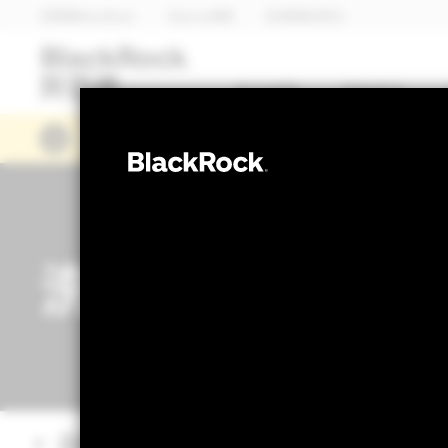
貝萊德BlackRock
iShares安碩
全球首頁(英文)
基金總覽
焦點基金
「2026城鎮韌性（防空）演習行動通訊
洗錢防制宣導專
洗錢防制客戶常見問題