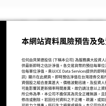
iShares ETF專區
投資觀點
資料中心
關於我們
網路降速演練」宣導
本網站資料風險預告及免
任何由貝萊德投信 (下稱本公司) 為服務廣大投資
區
供最新即時之估計淨值。各交易貨幣的預估每單位淨值是由I
估每單位淨值，乘以ICE Data Services提供的即時新台
訊) 顯示在此網頁。即時預估淨值在台灣證券交易
資個股之組合差異甚大、價格波動迅速，及投資人
可能影響其更新頻率時間差異，故仍請注意以上資
所公佈為準，本公司不擔保其為完全正確無誤，且
修改或刪除。若因任何資料之不正確、疏漏，或如遇
可抗力之情事，所衍生之損害或損失，本公司均不