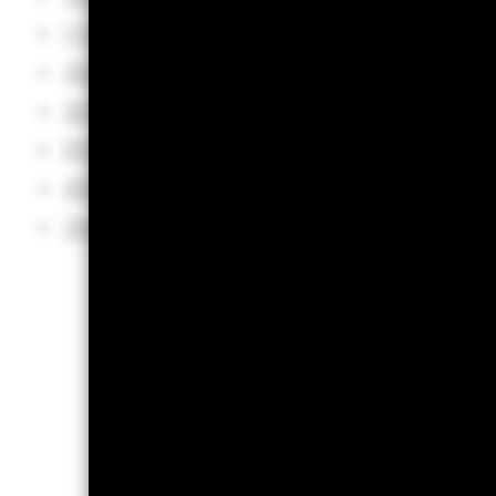
行政院洗錢防制辦公室
洗錢防制處 - 法務部調查局洗錢防制處
金融監督管理委員會證券期貨局洗錢防制宣
防制洗錢及打擊資恐專區- 銀行局全球資訊
保險業洗錢防制及打擊資恐專區- 金融監督
洗錢防制宣導影片