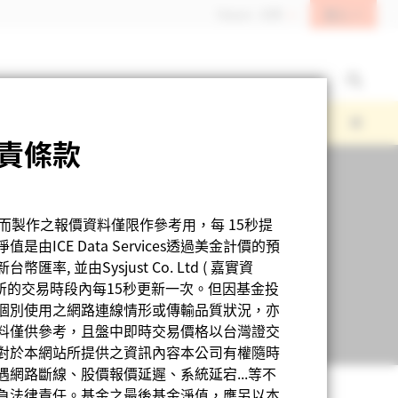
登入
Taiwan - 台灣
責條款
人而製作之報價資料僅限作參考用，每 15秒提
CE Data Services透過美金計價的預
幣匯率, 並由Sysjust Co. Ltd ( 嘉實資
所的交易時段內每15秒更新一次。但因基金投
個別使用之網路連線情形或傳輸品質狀況，亦
料僅供參考，且盤中即時交易價格以台灣證交
對於本網站所提供之資訊內容本公司有權隨時
網路斷線、股價報價延遲、系統延宕...等不
負法律責任。基金之最後基金淨值，應另以本