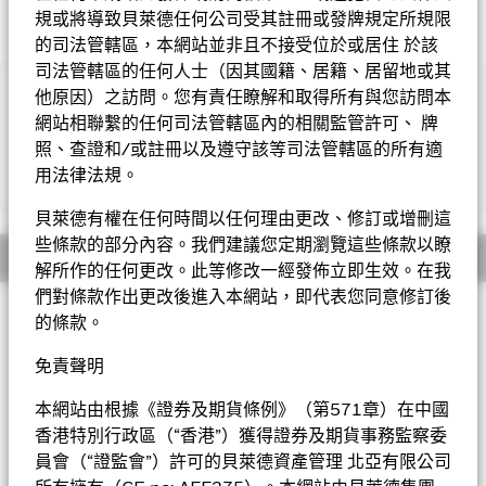
規或將導致貝萊德任何公司受其註冊或發牌規定所規限
的司法管轄區，本網站並非且不接受位於或居住 於該
司法管轄區的任何人士（因其國籍、居籍、居留地或其
他原因）之訪問。您有責任瞭解和取得所有與您訪問本
重要提示︰
• 基金可能投資於評級受實際或預期下降所影響的債務證券。基
網站相聯繫的任何司法管轄區內的相關監管許可、 牌
金投資於若干新興市場，可能需承受政治、稅務、經濟、社會及外
照、查證和/或註冊以及遵守該等司法管轄區的所有適
匯因素產生的風險。基金可能投資於非投資級及無評級債券，可能
用法律法規。
顯示全部
需承受較高的違約、波動性及流動性風險。基金投資於由政府或機
關發行或擔保的債券，或會因而涉及政治、經濟、違約或其他風
貝萊德有權在任何時間以任何理由更改、修訂或增刪這
險。
些條款的部分內容。我們建議您定期瀏覽這些條款以瞭
• 基金需承受貨幣匯率風險、對外資限制的風險、利率風險、流
概要
解所作的任何更改。此等修改一經發佈立即生效。在我
動性風險、證券借貸合約交易對手的信貸風險及或然可換股債券風
險。
們對條款作出更改後進入本網站，即代表您同意修訂後
投資目標
•
6
股份類別
在未扣除開支之下派付股息，此股份類別亦會在基金
的條款。
董事酌情決定下從資本派付股息。
8
股份類別
在未扣除開支之下派
新興市場本地貨幣債券基金以盡量提高總回報為目標。基金將不
付股息，此股份類別亦會在基金董事酌情決定下從資本派付股息，
少於70%的總資產投資於新興市場的政府和機構或於當地註冊或
免責聲明
並包括以股份類別貨幣對沖引起的息差派付股息。息差虧損或會減
從事大部份經濟活動的公司所發行的定息可轉讓證券，有關證券
少派付的股息。在未扣除開支之下派付股息，可產生更多可供分派
以當地貨幣計價。基金可投資於全線可供選擇的證券，包括非投
本網站由根據《證券及期貨條例》（第571章）在中國
的收入。然而，這些股份實際上可能從資本派付股息，可能相等於
資級證券。貨幣風險將靈活管理。
香港特別行政區（“香港”）獲得證券及期貨事務監察委
投資者獲得部分原投資額回報或資本收益。所有宣派股息均會導致
員會（“證監會”）許可的貝萊德資產管理 北亞有限公司
股份於除息日的每股資產淨值即時減少。
貝萊德新興市場本地貨幣債券基金