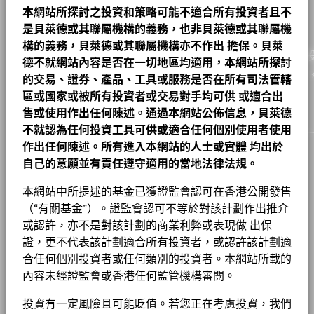
ESG 整合
A2
CZK
604.66
1.25
0.21
2026年8月6日
註冊地點
三年標準差
本網站所探討之投資和策略可能不適合所有投資者且不
盧森堡
6.56%
Values
PERU (REPUBLIC OF) 5.4 08/12/2034
貝萊德新興市場本地貨幣債券基金 A2 捷克克朗
2.29
本地貨幣企業
4.61
0.00
4.61
5
截至 2026年7月31日
是貝萊德或其聯屬機構的義務，也非貝萊德或其聯屬機
基金
A2
EUR
24.95
-0.01
-0.04
2026年8月6日
管理公司
BlackRock (Luxembourg) S.A.
POLAND (REPUBLIC OF) 5 10/25/2035
1.99
構的義務，貝萊德或其聯屬機構亦不作出
擔保。貝萊
現金及衍生產品
3.78
0.00
3.78
到期收益率
8.52
作為一家全球投資管理公司及客戶的信託人，貝萊德致力為
0
交易結算日
交易日 + 3 日
A2
德不就網站內容是否在一切地區均適用，本網站所探討
CHF
23.30
0.02
0.09
2026年8月6日
截至 2026年6月30日
基金章程
COLOMBIA (REPUBLIC OF) 7 03/26/2031
實現財務幸福。自1999年以來，我們憑藉領先的金融科技，
1.92
對外政府債務
2.41
0.00
2.41
Michal Wozniak
的交易、證券、產品、工具或服務是否在所有司法管轄
彭博代號
BGELCA2
最差收益率
戶提供理想的解決方案以協助他們達成其重要投資目標。
8.52
A2
USD
28.80
-0.01
-0.03
2026年8月6日
貝萊德在其投資過程中考量許多投資風險。出於為我們的客戶尋求
-5
區或國家或被所有投資者或交易對手均可供
或適合出
MEXICO (UNITED MEXICAN STATES) (GO 8.5
其他
0.92
0.82
0.10
截至 2026年6月30日
風險調整後的最佳回報，我們管理可能影響投資組合的重大風險和
1.89
香港證監會認可ESG基金
否
02/28/2030
售或使用作出任何陳述。通過本網站公佈信息，貝萊德
A2 對沖股份
SEK
91.82
-0.04
-0.04
2026年8月6日
機會，包括財務上重大的環境、社會和/或治理（ESG）數據或資
加權平均到期日
7.50
強勢貨幣企業
0.01
0.00
0.01
-10
不就認為任何投資工具可供或適合任何個別使用者使用
貝萊德全球基金 – 基⾦產品資料概要
料（如有）。請參閱我們的
《貝萊德ESG整合聲明》
，以了解有關
股份成立日期
2018年3月28日
2016
2017
2018
2019
2020
2021
2022
2023
2024
2025
SOUTH AFRICA (REPUBLIC OF) 8.5 01/31/2037
1.78
截至 2026年6月30日
A2 對沖股份
EUR
7.80
-0.01
-0.13
2026年8月6日
作出任何陳述。所有進入本網站的人士或實體
均出於
此方法的更多資料，並參閱基金文件，以了解這些重大風險如何在
貨幣(本地)
CZK
本産品中被考慮（如適用）。
集團
自己的意願並有責任遵守適用的當地法律法規。
POLAND (REPUBLIC OF) 5 10/25/2034
1.69
負比重可能是因特定情況（包括基金購入證券的交易和結算日時
A2 對沖股份
SGD
9.06
0.00
0.00
2026年8月6日
年度回報(%)
參考指標 1
貝萊德新興市場本地貨幣債券基金產品資料概要
資產類別
定息收益
差）及／或為增加或減少市場風險及／或風險管理而利用若干金融
工作機會
本網站中所提述的基金已獲證監會認可在香港公開發售
End of interactive chart.
MEXICO (UNITED MEXICAN STATES) (GO 8
工具（包括衍生工具）所致。投資分佈或會更改。 由於四捨五
A2 對沖股份
CHF
7.05
-0.01
-0.14
2026年8月6日
1.56
04/15/2032
SFDR分類
（“有關基金”）。證監會認可不等於對該計劃作出推介
其他
入，總額可能不等於100%。
新聞中心
或認許，亦不是對該計劃的商業利弊或表現做 出保
2016
2017
2018
2019
2020
2021
2022
20
管理費
1.00%
1 至 10 全部: 43
證，更不代表該計劃適合所有投資者，或認許該計劃適
Previous
Ne
BGF股息組成資料 (每月)
1
2
3
4
5
投資者關係
年
管理費 (部分基金/股份類別包括
1.00%
合任何個別投資者或任何類別的投資者。本網站所載的
基金以主動方式管理，而其成分將會變動。所示持倉僅供說明用
除特別註明外，所有資料截至月底。
度
分銷費)
途，不應視作買賣有關證券的建議。基金細節、持倉和特色均截至
內容未經證監會或香港任何監管機構審閱。
回
法律通知
所示日期並可予更改。
報
12.40
-3.51
-5.99
-6.28
1
貝萊德全球基金 - 最新每季派息
最低首次投資額
USD 5000
投資或會更改
(%)
投資有一定風險且可能貶值。若您正在考慮投資，我們
條款及細則