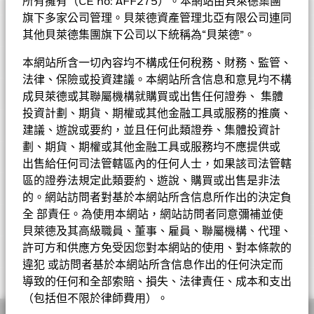
所有擁有（CE no: AFF275）。本網站由貝萊德集團
• 基金可運用衍生工具作對沖及大量用作投資用途。衍生工具相
關風險包括交易對手╱信貸、流動性、估值、波動及市場風險。基
旗下多家公司管理。貝萊德資產管理北亞有限公司連同
表現
金在使用衍生工具時其波動性或會上升及下降，並可能蒙受損失。
其他貝萊德集團旗下公司以下統稱為“貝萊德”。
• 基金價值可升可跌，且可於短期內反覆，投資者或有可能損失
基金的全部貨幣對沖股份類別使用金融衍生產品以對沖貨幣風險。
基金資料
一定程度的投資金額。
股份類別中使用金融衍生產品可能為基金內其他股份類別帶來潛在
本網站所含一切內容均不構成任何稅務、財務、監管、
圖表
•
風險效應（亦稱為溢出）。該基金的管理公司將確保適當的程序得
投資者不應單憑此文件作投資決定。投資者應參閱基金章程及
法律、保險或投資建議。本網站所含信息和意見均不構
產品資料概要以了解風險因素等詳情。
以進行，以至對其他股份類別的風險效應減至最低。您只需直接在
基本因素及風險
成貝萊德或其聯屬機構就購買或出售任何證券、 集體
基金名稱下方使用下拉式方框，即可查閱這基金內全部股份類別—
基金總值
美元 1,728,599,689
查看圖表
投資計劃、期貨、期權或其他金融工具或服務的推廣、
貨幣對沖股份類別會於股份類別的名稱中顯示「對沖」的字眼。此
截至 2026年8月6日
持股
外，如欲索取所有貨幣對沖股份類別的完整列表，應向基金管理公
建議、遊說或要約，並且任何此類證券、集體投資計
持倉數目
201
表現
基金成立日期
1997年6月26日
司提出。
劃、期貨、期權或其他金融工具或服務均不應提供或
截至 2026年6月30日
投資分佈
截至 2026年6月30日
出售給任何司法管轄區內的任何人士，如果該司法管轄
基準貨幣
USD
3年貝他係數
1.102
區的證券法規定此類要約、遊說、購買或出售是非法
價格及交易所
截至 2026年7月31日
參考指標 1
JP Morgan GBI-EM Global
成分股名稱
比重(%)
的。網站訪問者對基於本網站所含信息所作出的決定負
Diversified Index (CZK)
修訂存續期
5.65 yrs
全 部責任。為使用本網站，網站訪問者同意彌補並使
基金經理
BRAZIL FEDERATIVE REPUBLIC OF (GOV 10
截至 2026年6月30日
Chart
首次認購費
5.00%
截至 2026年6月30日
3.62
貝萊德及其高級職員、董事、雇員、聯屬機構、代理、
20
01/01/2029
Bar chart with 2 data series.
股份類別
貨幣
淨值
變動
變動(%)
資產淨值截至
ESG 整合
許可方和供應方免受因您對本網站的使用、對本條款的
The chart has 1 X axis displaying categories.
有效存續期
5.69
比重（%）
ISIN
LU1791177113
The chart has 1 Y axis displaying Values. Range: -10 to 20.
截至 2026年6月30日
POLAND (REPUBLIC OF) 4.5 01/25/2031
2.93
違犯 或訪問者基於本網站所含信息作出的任何決定而
A1
USD
3.15
0.00
0.00
2026年8月6日
15
表現費
0.00%
相關文件
投資分佈
導致的任何和全部索賠、損失、法律責任、成本和支出
基金
基準
Net
WAL to Worst
7.50
BRAZIL FEDERATIVE REPUBLIC OF (GOV 10
A1
EUR
2.73
0.00
0.00
2026年8月6日
2.53
（包括但不限於律師費用）。
最低其後投資額
USD 1000
截至 2026年6月30日
10
01/01/2031
Laurent Develay
地方政府債務
88.28
99.18
-10.91