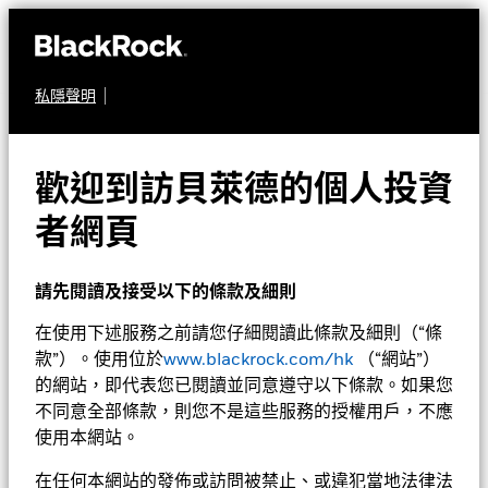
私隱聲明
定息收益
貝萊德新興市場本地貨幣
歡迎到訪貝萊德的個人投資
債券基金
者網頁
請先閱讀及接受以下的條款及細則
在使用下述服務之前請您仔細閱讀此條款及細則（“條
款”）。使用位於
www.blackrock.com/hk
（“網站”）
的網站，即代表您已閱讀並同意遵守以下條款。如果您
不同意全部條款，則您不是這些服務的授權用戶，不應
淨值截至 2026年8月6日
1天淨值變動截至 2026年8月6日
使用本網站。
CZK 604.66
CZK 1.25 (0.21%)
52週波幅 551.09 - 608.15
在任何本網站的發佈或訪問被禁止、或違犯當地法律法