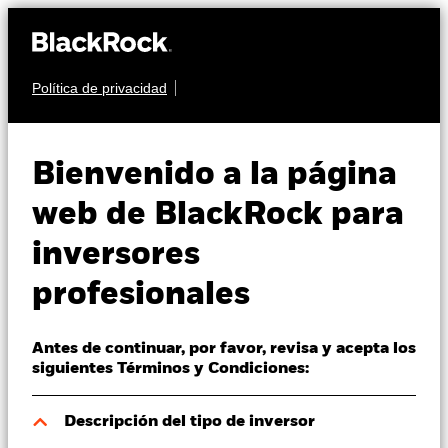
Política de privacidad
Quiénes somos
RENTA FIJA
BGF Emerging
Productos
Bienvenido a la página
Markets Local
Perspectivas
web de BlackRock para
Currency Bond Fund
inversores
Visión de mercado
profesionales
Educación
Antes de continuar, por favor, revisa y acepta los
Profesionales
siguientes Términos y Condiciones:
Valor liquidativo a 07 ago 2026
España
Descripción del tipo de inversor
EUR 6,81
Change location