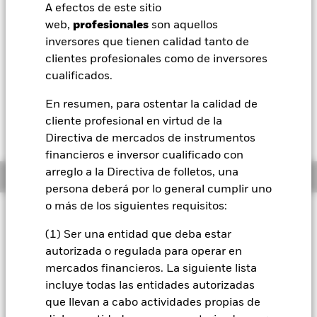
52 Semanas: 6,48 - 6,90
A efectos de este sitio
BlackRock
web,
profesionales
son aquellos
Variación del valor liquidativo a 07 ago 2026
EUR 0,00 (0,00%)
inversores que tienen calidad tanto de
iShares
clientes profesionales como de inversores
Morningstar Rating
cualificados.
Aladdin
En resumen, para ostentar la calidad de
cliente profesional en virtud de la
Nuestra compañía
Directiva de mercados de instrumentos
financieros e inversor cualificado con
arreglo a la Directiva de folletos, una
Información general
persona deberá por lo general cumplir uno
o más de los siguientes requisitos:
Filosofía de inversión
(1) Ser una entidad que deba estar
El Fondo Emerging Markets Local Currency Bond busca
maximizar los beneficios totales. El Fondo invierte, como
autorizada o regulada para operar en
mínimo, un 70 % de sus activos globales en los valores
mercados financieros. La siguiente lista
transferibles de renta fija denominados en la divisa local
incluye todas las entidades autorizadas
emitidos por gobiernos y agencias gubernamentales, y por
que llevan a cabo actividades propias de
empresas domiciliadas, o que ejercen la parte predominante