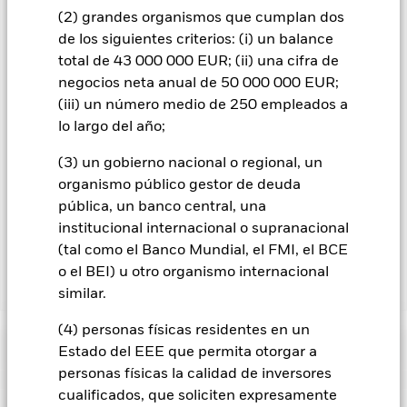
acciones con cobertura de divisas se identifican mediante la
(2) grandes organismos que cumplan dos
palabra «Hedged» en su nombre. Además, el listado
de los siguientes criterios: (i) un balance
completo de todas las clases de acciones con cobertura de
total de 43 000 000 EUR; (ii) una cifra de
divisas está disponible mediante solicitud a la sociedad
negocios neta anual de 50 000 000 EUR;
gestora del fondo.
(iii) un número medio de 250 empleados a
En la medida en que el Fondo opere en préstamos de valores
lo largo del año;
para reducir los gastos, el propio Fondo percibirá el 62,5% de
los ingresos asociadas que se generen, y el 37,5% restante se
(3) un gobierno nacional o regional, un
recibirá por BlackRock en calidad de agente de préstamo de
organismo público gestor de deuda
valores. Debido a que el reparto de los ingresos por préstamos
pública, un banco central, una
de valores no incrementa los costes de funcionamiento del
institucional internacional o supranacional
Fondo, esto ha quedado excluido de los gastos corrientes.
(tal como el Banco Mundial, el FMI, el BCE
o el BEI) u otro organismo internacional
Mostrar menos
similar.
BGF Emerging Markets Local Currency Bond Fund
(4) personas físicas residentes en un
Rentabilidad
Estado del EEE que permita otorgar a
personas físicas la calidad de inversores
cualificados, que soliciten expresamente
Gráfico de rendimiento