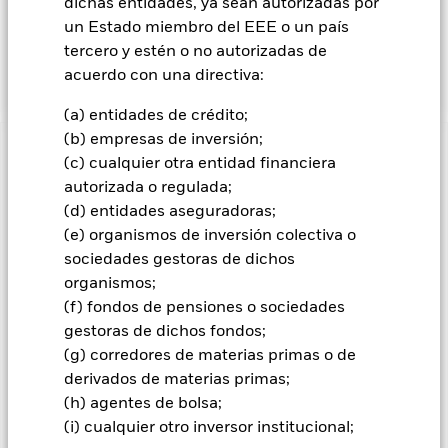
dichas entidades, ya sean autorizadas por
de su actividad económica, en mercados emergentes.
Se puede utilizar todo el espectro de valores disponibles,
un Estado miembro del EEE o un país
incluidos aquellos sin calificación crediticia. La exposición a
tercero y estén o no autorizadas de
las divisas se gestiona de forma flexible.
acuerdo con una directiva:
(a) entidades de crédito;
(b) empresas de inversión;
INFORMACIÓN IMPORTANTE: Capital en Riesgo.
El valor
(c) cualquier otra entidad financiera
de las inversiones y los ingresos derivados de ellas pueden
autorizada o regulada;
subir o bajar, y no están garantizados. Es posible que los
(d) entidades aseguradoras;
inversores no recuperen la cantidad invertida originalmente.
(e) organismos de inversión colectiva o
Todas las clases de acciones con cobertura de divisas de este
sociedades gestoras de dichos
fondo utilizan derivados para cubrir el riesgo de divisas. El
organismos;
uso de derivados para una clase de acciones podría conllevar
(f) fondos de pensiones o sociedades
un posible riesgo de contagio (también denominado «spill-
gestoras de dichos fondos;
over») a otras clases de acciones del fondo. La sociedad
(g) corredores de materias primas o de
gestora del fondo se asegurará de que se dispone de los
procedimientos adecuados para minimizar el riesgo de
derivados de materias primas;
contagio a otras clases de acciones. En el menú desplegable
(h) agentes de bolsa;
que figura justo debajo del nombre del fondo, podrá ver un
(i) cualquier otro inversor institucional;
listado de todas las clases de acciones del fondo: las clases de