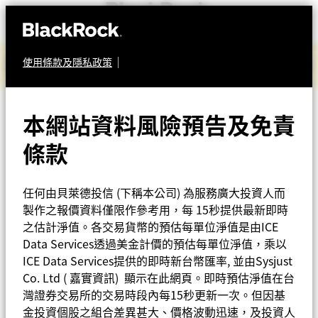
「2026城鎮韌性（防空）演習行動通訊網路降速演練」
使用條款及隱私政策
基金總覽
宣導
焦點基金
本網站資料風險預告及免責
股票
貝萊德新興市場中國除外
條款
iShares ETF專區
基金
投資觀點
任何由貝萊德投信 (下稱本公司) 為服務廣大投資人而
(原名「貝萊德新興歐洲
製作之報價資料僅限作參考用，每 15秒提供最新即時
之估計淨值。各交易貨幣的預估每單位淨值是由ICE
資料中心
基金II」）
Data Services透過美金計價的預估每單位淨值，乘以
ICE Data Services提供的即時新台幣匯率, 並由Sysjust
關於我們
Co. Ltd ( 嘉實資訊) 顯示在此網頁。即時預估淨值在台
灣證券交易所的交易時段內每15秒更新一次。但因基
金投資個股之組合差異甚大、價格波動迅速，及投資人
Taiwan - 台灣