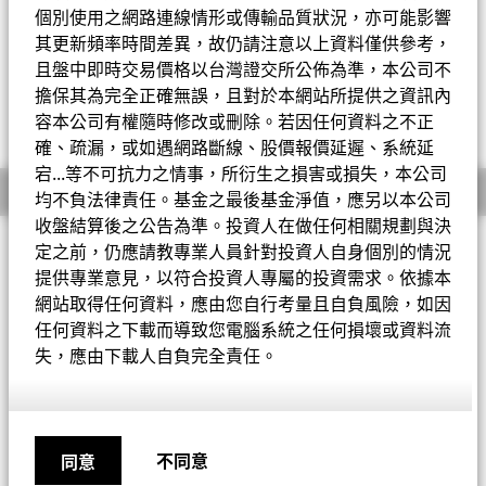
個別使用之網路連線情形或傳輸品質狀況，亦可能影響
Change location
其更新頻率時間差異，故仍請注意以上資料僅供參考，
且盤中即時交易價格以台灣證交所公佈為準，本公司不
登入
淨值截至 2026年8月5日
一天淨值變動 2026年8月5日
擔保其為完全正確無誤，且對於本網站所提供之資訊內
歐元 81.81
歐元 1.66 (2.07%)
容本公司有權隨時修改或刪除。若因任何資料之不正
52周表現區間 53.60 - 92.11
貝萊德BlackRock
確、疏漏，或如遇網路斷線、股價報價延遲、系統延
宕...等不可抗力之情事，所衍生之損害或損失，本公司
基金概要
iShares安碩
均不負法律責任。基金之最後基金淨值，應另以本公司
收盤結算後之公告為準。投資人在做任何相關規劃與決
投資目標
定之前，仍應請教專業人員針對投資人自身個別的情況
全球首頁(英文)
提供專業意見，以符合投資人專屬的投資需求。依據本
貝萊德新興市場中國除外基金旨在透過結合資本增長及資產收益
網站取得任何資料，應由您自行考量且自負風險，如因
以盡量提高總回報為目標。基金在全球將總資產至少80%投資於
在新 興市場（不包括中國）註冊或在新興市場（不包括中國）從
任何資料之下載而導致您電腦系統之任何損壞或資料流
事主要經濟活動之公司股權證券。此外，其亦可投資於位於已開
失，應由下載人自負完全責任。
發市場或 在已開發市場進行主要經濟活動，但在新興市場擁有重
要業務營運之公司股權證券。 基金可透過投資於新興市場以外之
證券交易所及受規管市場上市或買賣的美國存託憑證（ADR）及
全球存託憑證（GDR），間接投資 於新興市場（不含中國）之證
券。美國存託憑證（ADR）和全球存託憑證（GDR）係由金融機
不同意
同意
構所發行，可表彰其標的股權證券。 本基金得為投資及增進投資