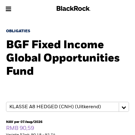
Over Ons
OBLIGATIES
BGF Fixed Income
Producten
Global Opportunities
Thema's
Fund
Inzichten
Beleggingsinformatie
Particulieren
NAV per 07/aug/2026
Nederland
RMB 90,59
Change location