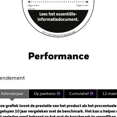
Performance
endement
Kalenderjaar
Op jaarbasis
Cumulatief
12 maa
ge: 2014-12-01 00:00:00 to 2026-07-31 00:00:00.
: -24 to 48.
ze grafiek toont de prestatie van het product als het procentuele v
gelopen 10 jaar vergeleken met de benchmark. Het kan u helpen 