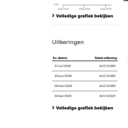
he
7.600
31/dec/2014
31/dec/2019
31/dec/2024
Ch
End of interactive chart.
Ba
Volledige grafiek bekijken
Th
Th
Uitkeringen
V
Ex-datum
Totale uitkering
31/jul/2026
AUD 0,0360
30/jun/2026
AUD 0,0360
29/mei/2026
AUD 0,0360
30/apr/2026
AUD 0,0325
Volledige grafiek bekijken
En