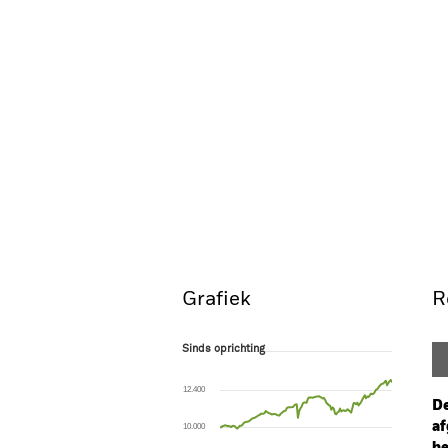
Grafiek
R
Sinds oprichting
Sinds oprichting
Line chart with 140 data points.
The chart has 1 X axis displaying Time. Ran
12.400
The chart has 1 Y axis displaying values. Range
De
af
10.000