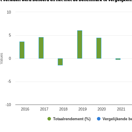
t verleden werd beheerd en het met de benchmark te vergelijken.
art
10
r chart with 2 data series.
e chart has 1 X axis displaying categories.
e chart has 1 Y axis displaying Values. Range: -10 to 10.
5
alues
0
-5
-10
2016
2017
2018
2019
2020
2021
Totaalrendement (%)
Vergelijkende b
d of interactive chart.