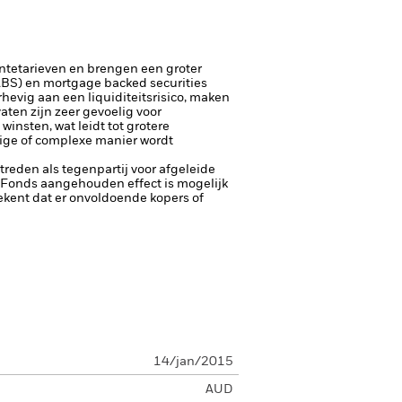
entetarieven en brengen een groter
(ABS) en mortgage backed securities
hevig aan een liquiditeitsrisico, maken
aten zijn zeer gevoelig voor
insten, wat leidt tot grotere
rige of complexe manier wordt
ptreden als tegenpartij voor afgeleide
et Fonds aangehouden effect is mogelijk
etekent dat er onvoldoende kopers of
14/jan/2015
AUD