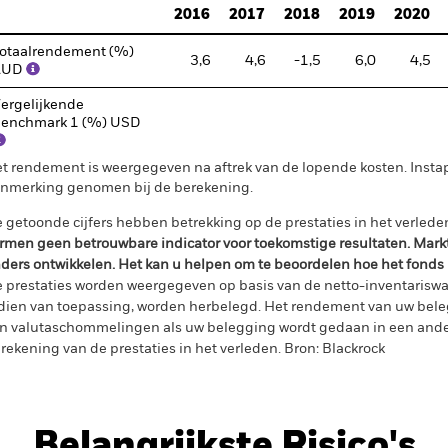
2016
2017
2018
2019
2020
otaalrendement (%)
3,6
4,6
-1,5
6,0
4,5
AUD
ergelijkende
enchmark 1 (%) USD
t rendement is weergegeven na aftrek van de lopende kosten. Insta
nmerking genomen bij de berekening.
 getoonde cijfers hebben betrekking op de prestaties in het verlede
rmen geen betrouwbare indicator voor toekomstige resultaten. Mark
ders ontwikkelen. Het kan u helpen om te beoordelen hoe het fonds
 prestaties worden weergegeven op basis van de netto-inventariswa
dien van toepassing, worden herbelegd. Het rendement van uw beleg
n valutaschommelingen als uw belegging wordt gedaan in een ander
rekening van de prestaties in het verleden. Bron: Blackrock
Belangrijkste Risico's