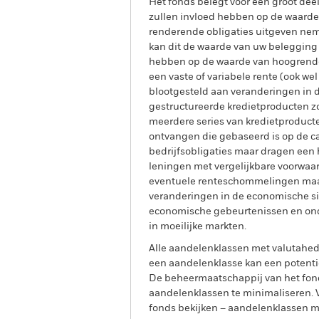
Het fonds belegt voor een groot dee
zullen invloed hebben op de waarde
renderende obligaties uitgeven neme
kan dit de waarde van uw beleggin
hebben op de waarde van hoogrender
een vaste of variabele rente (ook w
blootgesteld aan veranderingen in 
gestructureerde kredietproducten zo
meerdere series van kredietproduct
ontvangen die gebaseerd is op de c
bedrijfsobligaties maar dragen een
leningen met vergelijkbare voorwaar
eventuele renteschommelingen maar 
veranderingen in de economische si
economische gebeurtenissen en onde
in moeilijke markten.
Alle aandelenklassen met valutahedg
een aandelenklasse kan een potentie
De beheermaatschappij van het fond
aandelenklassen te minimaliseren. Vi
fonds bekijken – aandelenklassen 