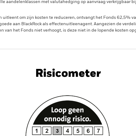
n alle aandelenklassen met valutahedging op aanvraag verkrijgbaar b
en uitleent om zijn kosten te reduceren, ontvangt het Fonds 62,5%
oede aan BlackRock als effectenuitleenagent. Aangezien de verdel
en van het Fonds niet verhoogt, is deze niet in de lopende kosten 
PRIIP KID
Fac
Opportunities Fund
Risicometer
nt
Kerngegevens
Managers
P