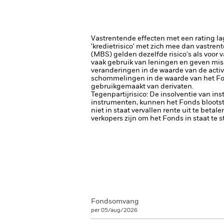
Vastrentende effecten met een rating la
'kredietrisico' met zich mee dan vastren
(MBS) gelden dezelfde risico's als voor 
vaak gebruik van leningen en geven miss
veranderingen in de waarde van de activa
schommelingen in de waarde van het Fon
gebruikgemaakt van derivaten.
Tegenpartijrisico: De insolventie van ins
instrumenten, kunnen het Fonds blootste
niet in staat vervallen rente uit te betale
verkopers zijn om het Fonds in staat te 
Fondsomvang
per 05/aug/2026