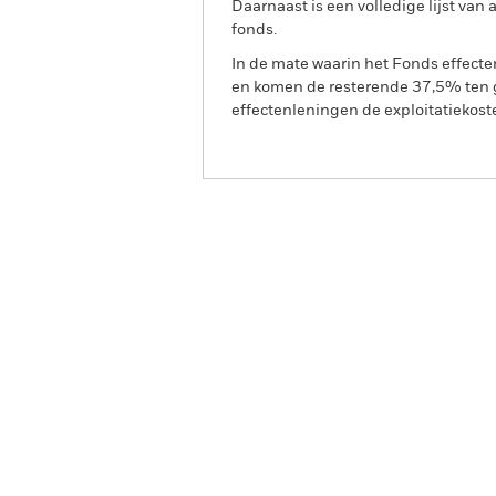
Daarnaast is een volledige lijst va
fonds.
In de mate waarin het Fonds effect
en komen de resterende 37,5% ten g
effectenleningen de exploitatiekost
BGF Fixed Income Global 
Overzicht
Rendeme