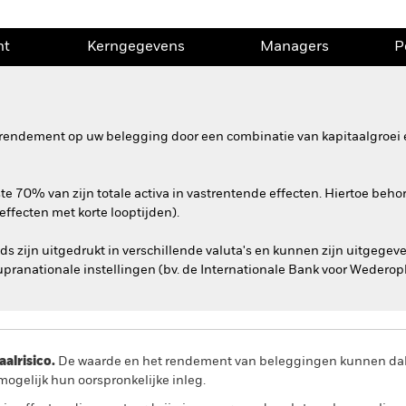
nt
Kerngegevens
Managers
P
rendement op uw belegging door een combinatie van kapitaalgroei e
e 70% van zijn totale activa in vastrentende effecten. Hiertoe beho
ffecten met korte looptijden).
s zijn uitgedrukt in verschillende valuta's en kunnen zijn uitgegev
supranationale instellingen (bv. de Internationale Bank voor Wedero
lrisico.
De waarde en het rendement van beleggingen kunnen dalen
ogelijk hun oorspronkelijke inleg.