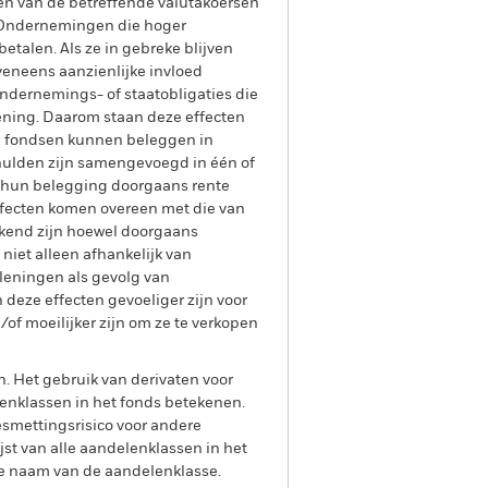
gen van de betreffende valutakoersen
. Ondernemingen die hoger
talen. Als ze in gebreke blijven
eneens aanzienlijke invloed
ndernemings- of staatobligaties die
lening. Daarom staan deze effecten
De fondsen kunnen beleggen in
chulden zijn samengevoegd in één of
r hun belegging doorgaans rente
ffecten komen overeen met die van
ekend zijn hoewel doorgaans
niet alleen afhankelijk van
leningen als gevolg van
deze effecten gevoeliger zijn voor
f moeilijker zijn om ze te verkopen
n. Het gebruik van derivaten voor
lenklassen in het fonds betekenen.
smettingsrisico voor andere
jst van alle aandelenklassen in het
e naam van de aandelenklasse.