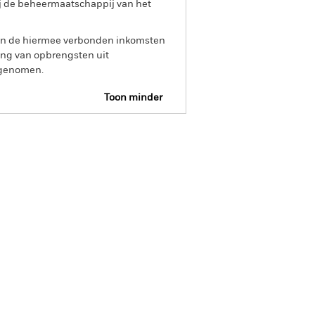
ij de beheermaatschappij van het
 van de hiermee verbonden inkomsten
ing van opbrengsten uit
opgenomen.
Toon minder
tsheet
Prospectus
Download
osities
Documenten