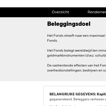
Overzicht
Rendeme
Beleggingsdoel
Het Fonds streeft naar een maximaal 
Fonds.
Het Fonds belegt wereldwijd ten minst
geldmarktinstrumenten (d.w.z. schulde
De vastrentende effecten van het Fond
overheidsinstellingen, bedrijven en 
BELANGRIJKE GEGEVENS: Kapitaa
gegarandeerd. Beleggers verliezen m