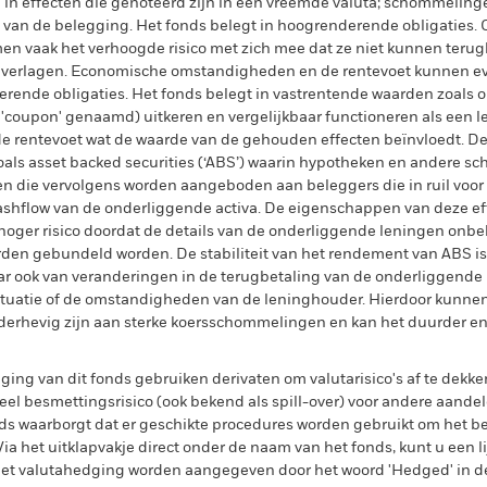
l in effecten die genoteerd zijn in een vreemde valuta; schommelin
 van de belegging. Het fonds belegt in hoogrenderende obligaties
n vaak het verhoogde risico met zich mee dat ze niet kunnen terugbe
g verlagen. Economische omstandigheden en de rentevoet kunnen ev
ende obligaties. Het fonds belegt in vastrentende waarden zoals o
el 'coupon' genaamd) uitkeren en vergelijkbaar functioneren als een 
de rentevoet wat de waarde van de gehouden effecten beïnvloedt. 
als asset backed securities (‘ABS’) waarin hypotheken en andere s
en die vervolgens worden aangeboden aan beleggers die in ruil voo
ashflow van de onderliggende activa. De eigenschappen van deze e
 hoger risico doordat de details van de onderliggende leningen onb
den gebundeld worden. De stabiliteit van het rendement van ABS is 
ook van veranderingen in de terugbetaling van de onderliggende 
tuatie of de omstandigheden van de leninghouder. Hierdoor kunnen 
rhevig zijn aan sterke koersschommelingen en kan het duurder en/o
ing van dit fonds gebruiken derivaten om valutarisico's af te dekke
el besmettingsrisico (ook bekend als spill-over) voor andere aande
s waarborgt dat er geschikte procedures worden gebruikt om het be
a het uitklapvakje direct onder de naam van het fonds, kunt u een li
met valutahedging worden aangegeven door het woord 'Hedged' in d