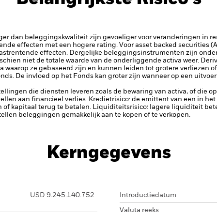
ger dan beleggingskwaliteit zijn gevoeliger voor veranderingen in r
tende effecten met een hogere rating.
Voor asset backed securities 
vastrentende effecten. Dergelijke beleggingsinstrumenten zijn onder
chien niet de totale waarde van de onderliggende activa weer.
Deriv
 waarop ze gebaseerd zijn en kunnen leiden tot grotere verliezen of w
ds. De invloed op het Fonds kan groter zijn wanneer op een uitvoe
tellingen die diensten leveren zoals de bewaring van activa, of die o
llen aan financieel verlies.
Kredietrisico: de emittent van een in h
n of kapitaal terug te betalen.
Liquiditeitsrisico: lagere liquiditeit b
stellen beleggingen gemakkelijk aan te kopen of te verkopen.
Kerngegevens
USD 9.245.140.752
Introductiedatum
Valuta reeks