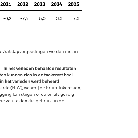
2021
2022
2023
2024
2025
-0,2
-7,4
5,0
3,3
7,3
p-/uitstapvergoedingen worden niet in
n.
In het verleden behaalde resultaten
ten kunnen zich in de toekomst heel
 in het verleden werd beheerd
arde (NIW), waarbij de bruto-inkomsten,
ging kan stijgen of dalen als gevolg
e valuta dan die gebruikt in de