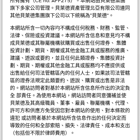
所有擁有（CE no: AFF275）。本網站由貝萊德集團
董事酌情決定下從資本派付股息。按年派付的任何股息必須至少相
企業和政府所發行的股本證券、債券及短期證券，不受既定限
旗下多家公司管理。貝萊德資產管理北亞有限公司連同
等於股息下限，若有不足額，任何股息的重大部份可能從資本支
制。在正常市況下，基金將不少於70%的總資產投資於企業及政
付。股息下限或須於年內降低並且不能代替儲蓄賬戶或支付固定利
其他貝萊德集團旗下公司以下統稱為“貝萊德”。
府所發行的證券。基金一般尋求投資於投資顧問認為估價偏低的
息的投資。
10股份類別
在未扣除開支之下派付股息，此股份類別亦
證券，亦會投資於小型及新興增長公司的股本證券。基金亦可將
會在基金董事酌情決定下從資本派付股息。
11
股份類別
在未扣除開
本網站所含一切內容均不構成任何稅務、財務、監管、
其債券組合的一部份投資於高收益定息可轉讓證券投資組合。貨
支之下派付股息，此股份類別亦會在基金董事酌情決定下從資本派
法律、保險或投資建議。本網站所含信息和意見均不構
幣風險將靈活管理。
付股息。股息金額可能超過該股份類別的已實現總回報，並且可全
成貝萊德或其聯屬機構就購買或出售任何證券、 集體
部或大部分從資本中支付，實際上可能等同於向投資者返還其部分
貝萊德環球資產配置基金
投資計劃、期貨、期權或其他金融工具或服務的推廣、
原始投資本金
。在未扣除開支之下派付股息，可產生更多可供分派
建議、遊說或要約，並且任何此類證券、集體投資計
的收入。然而，這些股份實際上可能從資本派付股息，可能相等於
投資者獲得部分原投資額回報或資本收益。所有宣派股息均會導致
表現
劃、期貨、期權或其他金融工具或服務均不應提供或
股份於除息日的每股資產淨值即時減少。
出售給任何司法管轄區內的任何人士，如果該司法管轄
基金的全部貨幣對沖股份類別使用金融衍生產品以對沖貨幣風險。
• 基金可運用衍生工具作對沖及投資用途。然而，不會廣泛用作
基金資料
股份類別中使用金融衍生產品可能為基金內其他股份類別帶來潛在
區的證券法規定此類要約、遊說、購買或出售是非法
圖表
投資用途。基金在使用衍生工具時可能蒙受損失。
風險效應（亦稱為溢出）。該基金的管理公司將確保適當的程序得
的。網站訪問者對基於本網站所含信息所作出的決定負
• 基金價值可升可跌，且可於短期內反覆，投資者或有可能損失
以進行，以至對其他股份類別的風險效應減至最低。您只需直接在
基本因素及風險
全 部責任。為使用本網站，網站訪問者同意彌補並使
一定程度的投資金額。
基金名稱下方使用下拉式方框，即可查閱這基金內全部股份類別—
基金總值
美元 19,356,177,057
查看圖表
• 投資者不應單憑此文件作投資決定。投資者應參閱基金章程及
貝萊德及其高級職員、董事、雇員、聯屬機構、代理、
貨幣對沖股份類別會於股份類別的名稱中顯示「對沖」的字眼。此
截至 2026年8月7日
基金評級
產品資料概要以了解風險因素等詳情。
許可方和供應方免受因您對本網站的使用、對本條款的
外，如欲索取所有貨幣對沖股份類別的完整列表，應向基金管理公
持倉數目
1573
表現
基金成立日期
1997年1月3日
司提出。
違犯 或訪問者基於本網站所含信息作出的任何決定而
截至 2026年6月30日
持股
Morningstar星號評級
導致的任何和全部索賠、損失、法律責任、成本和支出
基準貨幣
USD
股本價格/收益（1 財年）
20.02
（包括但不限於律師費用）。
投資分佈
截至 2026年6月30日
SFDR分類
其他