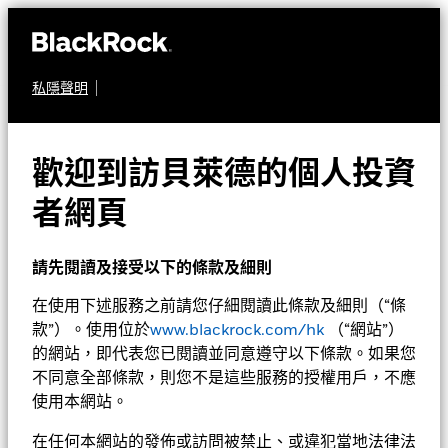
私隱聲明
多元資產
貝萊德環球資產配置基
歡迎到訪貝萊德的個人投資
金
者網頁
請先閱讀及接受以下的條款及細則
在使用下述服務之前請您仔細閱讀此條款及細則（“條
款”）。使用位於
www.blackrock.com/hk
（“網站”）
的網站，即代表您已閱讀並同意遵守以下條款。如果您
不同意全部條款，則您不是這些服務的授權用戶，不應
淨值截至 2026年8月7日
1天淨值變動截至 2026年8月7日
使用本網站。
美元 70.59
美元 0.08 (0.11%)
52週波幅 61.99 - 70.81
在任何本網站的發佈或訪問被禁止、或違犯當地法律法