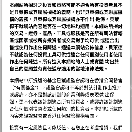
本網站所探討之投資和策略可能不適合所有投資者且不
有效存續期
1.56
管理費
1.50%
價格及交易所
晨星星號評
是貝萊德或其聯屬機構的義務，也非貝萊德或其聯屬機
截至 2026年6月30日
Chart
截至 2026年6月30日
30
級
Bar chart with 2 data series.
管理費 (部分基金/股份類別包括
2.75%
構的義務，貝萊德或其聯屬機構亦不作出
擔保。貝萊
基金經理
The chart has 1 X axis displaying categories.
固定收益 + 現金有效久期
4.37
截至 2026年7月31日
分銷費)
德不就網站內容是否在一切地區均適用，本網站所探討
The chart has 1 Y axis displaying Values. Range: -20 to 30.
截至 2026年6月30日
截至 2026年6月30日
成分股名稱
比重(%)
股份類別
貨幣
淨值
變動
變動(%)
資產淨值截
的交易、證券、產品、工具或服務是否在所有司法管轄
20
最低首次投資額
USD 5000
ESG 整合
比重（%）
Morningstar, Inc. 版權所有。
3年貝他係數
1.048
區或國家或被所有投資者或交易對手均可供
或適合出
NVIDIA CORP
2.55
A10
USD
11.59
0.01
0.09
2026年8月7
收入用途
累積
截至 2026年7月31日
售或使用作出任何陳述。通過本網站公佈信息，貝萊德
相關文件
投資分佈
基金
基準
Net
10
ALPHABET INC CLASS C
不就認為任何投資工具可供或適合任何個別使用者使用
2.43
監管制度
加權平均市值(百萬)
A10 對沖股份
ZAR
111.80
0.15
美元 899,167.8 M
0.13
2026年8月7
UCITS
Values
Russ Koesterich
作出任何陳述。所有進入本網站的人士或實體
均出於
截至 2026年6月30日
股票
61.65
60.00
1.65
ESG 整合
晨星分類
APPLE INC
美元平衡型多元資產
2.40
A10 對沖股份
HKD
112.81
0.13
0.12
2026年8月7
自己的意願並有責任遵守適用的當地法律法規。
0
貝萊德環球資產配置基金 C2 美元 基金
固定收益有效久期
6.53
債券
23.91
40.00
-16.09
交易頻率
每日
TAIWAN SEMICONDUCTOR MANUFACTURING
1.54
截至 2026年6月30日
A10 對沖股份
CNH
107.47
0.12
0.11
2026年8月7
本網站中所提述的基金已獲證監會認可在香港公開發售
現金
11.12
0.00
11.12
SEDOL
7506653
作為一家全球投資管理公司及客戶的信託人，貝萊德致力為
-10
（“有關基金”）。證監會認可不等於對該計劃作出推介
AMAZON.COM INC
1.48
A10 對沖股份
EUR
11.36
0.02
0.18
2026年8月7
基金章程
實現財務幸福。自1999年以來，我們憑藉領先的金融科技，
或認許，亦不是對該計劃的商業利弊或表現做 出保
大宗商品
3.31
0.00
3.31
Rick Rieder
香港證監會認可ESG基金
否
MICRON TECHNOLOGY INC
1.33
戶提供理想的解決方案以協助他們達成其重要投資目標。
A10 對沖股份
證，更不代表該計劃適合所有投資者，或認許該計劃適
AUD
11.17
0.01
0.09
2026年8月7
貝萊德在其投資過程中考量許多投資風險。出於為我們的客戶尋求
-20
Managing Director, CIO of Global Fixed Income
股份成立日期
2003年11月24日
風險調整後的最佳回報，我們管理可能影響投資組合的重大風險和
負比重可能是因特定情況（包括基金購入證券的交易和結算日時
合任何個別投資者或任何類別的投資者。本網站所載的
2016
2017
2018
2019
2020
2021
2022
2023
2024
2025
ELI LILLY
1.31
A10 對沖股份
SGD
11.06
0.02
0.18
2026年8月7
機會，包括財務上重大的環境、社會和/或治理（ESG）數據或資
差）及／或為增加或減少市場風險及／或風險管理而利用若干金融
內容未經證監會或香港任何監管機構審閱。
貨幣(本地)
USD
貝萊德全球基金 – 基⾦產品資料概要
料（如有）。請參閱我們的
《貝萊德ESG整合聲明》
，以了解有關
工具（包括衍生工具）所致。投資分佈或會更改。 由於四捨五
年度回報(%)
參考指標 1
MICROSOFT CORP
Read More
1.19
A10 對沖股份
JPY
1,088.00
1.00
0.09
2026年8月7
此方法的更多資料，並參閱基金文件，以了解這些重大風險如何在
入，總額可能不等於100%。
投資有一定風險且可能貶值。若您正在考慮投資，我們
資產類別
多元資產