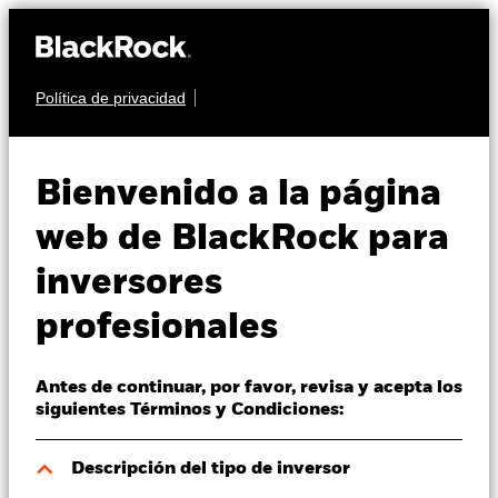
Política de privacidad
Quiénes somos
RENTA FIJA
BGF China Bond
Productos
Bienvenido a la página
Fund
Perspectivas
web de BlackRock para
inversores
Visión de mercado
profesionales
Educación
Antes de continuar, por favor, revisa y acepta los
Profesionales
Valor liquidativo a 06 ago 2026
siguientes Términos y Condiciones:
JPY 937,00
52 Semanas: 915,00 - 939,00
España
Descripción del tipo de inversor
Change location
Variación del valor liquidativo a 06 ago 2026