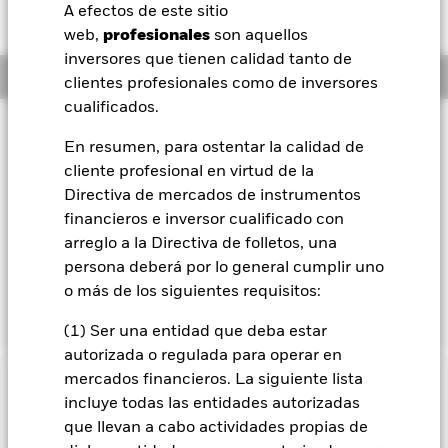
JPY 1,00 (0,11%)
A efectos de este sitio
BlackRock
web,
profesionales
son aquellos
inversores que tienen calidad tanto de
Información general
iShares
clientes profesionales como de inversores
cualificados.
Aladdin
Filosofía de inversión
En resumen, para ostentar la calidad de
El Fondo Renminbi Bond busca maximizar los beneficios
cliente profesional en virtud de la
Nuestra compañía
totales. El Fondo invierte, como mínimo, un 70 % de sus
Directiva de mercados de instrumentos
activos totales en valores transferibles de renta fija emitidos
o distribuidos fuera de la China continental y denominados
financieros e inversor cualificado con
en Renminbi o en efectivo de Renminbi. El Fondo puede
arreglo a la Directiva de folletos, una
invertir en todo el espectro existente de valores transferibles
persona deberá por lo general cumplir uno
de renta fija, incluidos aquellos sin clasificación crediticia. La
o más de los siguientes requisitos:
exposición a las divisas se gestiona de forma flexible.
(1) Ser una entidad que deba estar
autorizada o regulada para operar en
mercados financieros. La siguiente lista
INFORMACIÓN IMPORTANTE: Capital en Riesgo.
El valor
incluye todas las entidades autorizadas
de las inversiones y los ingresos derivados de ellas pueden
que llevan a cabo actividades propias de
subir o bajar, y no están garantizados. Es posible que los