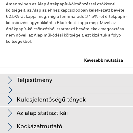
Amennyiben az Alap értékpapír-kölcsönzéssel csökkenti
költségeit, az Alap az ehhez kapcsolódóan keletkezett bevétel
62,5%-át kapja meg, míg a fennmaradó 37,5%-ot értékpapír-
kölcsönzési ügynökként a BlackRock kapja meg. Mivel az
értékpapír-kölcsönzésből származó bevételekek megosztása
nem növeli az Alap működési költségeit, ezt kizártuk a folyó
költségekből.
Kevesebb mutatása
BGF Emerging Markets Local Currency Bond Fund
Teljesítmény
Diagram
Kulcsjelentőségű tények
A kamatlábak, a hitelkockázat változása és/vagy a kibocsátók
bedőlése jelentős hatással lesz a rögzített kamatozású
értékpapírok teljesítményére. A nem befektetési fokozatú
Teljes diagram megtekintése
Az alap statisztikái
rögzített kamatozású értékpapírok érzékenyebbek lehetnek az
Az Alap Nettó
USD 1 731 172 741
ilyen kockázatok változásaira, mint a magasabb besorolású
eszközállománya
Hozamok
rögzített kamatozású papírok. A potenciális vagy tényleges
Kockázatmutató
ekkor: 2026. aug. 07.
leminősítések növelhetik a kockázat mértékét.
A feltörekvő
Részesedések száma
201