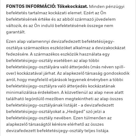
FONTOS INFORMÁCIÓ: Tőkekockázat.
Minden pénzügyi
befektetés tartalmaz kockázati elemet. Ezért az Ön
befektetésének értéke és az abból származó jövedelem
változik, és az Ön induló befektetésének összege nem
garantált.
Ezen alap valamennyi devizafedezett befektetésijegy-
osztálya származékos eszközöket alkalmaz a devizakockázat
fedezésére. A származékos eszközök használata egy
befektetésijegy-osztály esetében az alap többi
befektetésijegy-osztályára való átterjedés (más néven spill-
over) kockázatával járhat. Az alapkezelő társaság gondoskodik
arról, hogy megfelelő eljárások legyenek érvényben a többi
befektetésijegy-osztályra való átterjedés kockázatának
minimalizálása érdekében. A közvetlenül az alap neve alatt
található legördülő mezőben megtekintheti az alap összes
befektetésijegy-osztályának listáját - a devizafedezett
befektetésijegy-osztályokat a „Hedged” szó jelzi a
befektetésijegy-osztály nevében. Ezen túlmenően az
alapkezelő társaságtól kérésre elérhető az összes
devizafedezett befektetésijegy-osztály teljes listája.