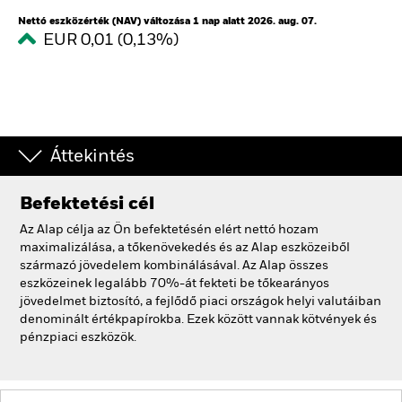
Nettó eszközérték (NAV) változása 1 nap alatt 2026. aug. 07.
EUR 0,01 (0,13%)
Áttekintés
Befektetési cél
Az Alap célja az Ön befektetésén elért nettó hozam
maximalizálása, a tőkenövekedés és az Alap eszközeiből
származó jövedelem kombinálásával. Az Alap összes
eszközeinek legalább 70%-át fekteti be tőkearányos
jövedelmet biztosító, a fejlődő piaci országok helyi valutáiban
denominált értékpapírokba. Ezek között vannak kötvények és
pénzpiaci eszközök.