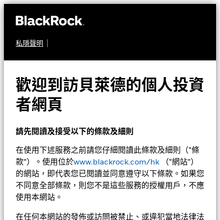
私隱聲明
股票
貝萊德系統分析環球股票
歡迎到訪貝萊德的個人投資
高息基金
者網頁
請先閱讀及接受以下的條款及細則
在使用下述服務之前請您仔細閱讀此條款及細則（“條
款”）。使用位於
www.blackrock.com/hk
（“網站”）
的網站，即代表您已閱讀並同意遵守以下條款。如果您
不同意全部條款，則您不是這些服務的授權用戶，不應
淨值截至 2026年8月7日
1天淨值變動截至 2026年8月7日
使用本網站。
美元 12.64
美元 0.04 (0.32%)
52週波幅 10.73 - 12.67
在任何本網站的發佈或訪問被禁止、或違犯當地法律法