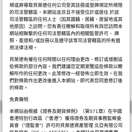
規或將導致貝萊德任何公司受其註冊或發牌規定所規限
Morningstar星號評級
的司法管轄區，本網站並非且不接受位於或居住 於該
司法管轄區的任何人士（因其國籍、居籍、居留地或其
他原因）之訪問。您有責任瞭解和取得所有與您訪問本
網站相聯繫的任何司法管轄區內的相關監管許可、 牌
照、查證和/或註冊以及遵守該等司法管轄區的所有適
用法律法規。
貝萊德有權在任何時間以任何理由更改、修訂或增刪這
重要提示︰
些條款的部分內容。我們建議您定期瀏覽這些條款以瞭
• 基金投資於股票，較大的股票價值波動可招致重大虧損。基金
解所作的任何更改。此等修改一經發佈立即生效。在我
賺取收入的投資策略或會減低基金資本增長的潛力以及將來的收
們對條款作出更改後進入本網站，即代表您同意修訂後
入。
顯示全部
• 基金需承受貨幣匯率風險、新興市場風險、對外資限制的風
的條款。
險、小型公司的波動性及流動性風險及包括人民幣計值類別的貨幣
兌換風險。
免責聲明
•
5(G)股份類別
概要
在未扣除開支之下派付股息。
6股份類別
在未扣除
開支之下派付股息，此股份類別亦會在基金董事酌情決定下從資本
本網站由根據《證券及期貨條例》（第571章）在中國
派付股息。
11
股份類別
在未扣除開支之下派付股息，此股份類別亦
香港特別行政區（“香港”）獲得證券及期貨事務監察委
投資目標
會在基金董事酌情決定下從資本派付股息。股息金額可能超過該股
員會（“證監會”）許可的貝萊德資產管理 北亞有限公司
份類別的已實現總回報，並且可全部或大部分從資本中支付，實際
系統分析環球股票高息基金以盡量爭取高收入為目標。基金將不