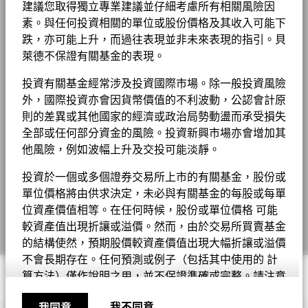
途，不應視作買賣有關證券的建議。基金細節、持倉和特色均截至
分銷費)
建議您取得獨立專業建議並仔細考慮所有相關風險因
原材料
1.50
1.42
0.08
所示日期並可予更改。
Values
1 至 10 全部: 38
Previous
Ne
BGF股息組成資料 (每月)
1
2
3
4
投資者關係
素。與任何投資相關的單位或股份價格及其收入可能下
10
最低首次投資額
USD 100000
投資或會更改
跌，亦可能上升，而過往表現並非未來表現的指引。貝
除特別註明外，所有資料截至月底。
顯示全部
收入用途
分配
萊德不保證有關基金的表現。
法律通知
貝萊德全球基金 - 最新每季派息
監管制度
UCITS
5
投資有關基金經常涉及投資國際市場。除一般投資風險
條款及細則
外，國際投資亦會因貨幣價值的不利波動，公認會計原
晨星分類
環球股票收益
私隱通知
則的差異或其他國家的經濟或政治局勢動盪而承受損失
交易頻率
每日
貝萊德全球基金 - 最新每月派息
全部或任何部分資金的風險。投資新興市場亦會增加其
0
業務連續性
2021
2022
2023
2024
2025
SEDOL
他風險，例如波幅上升及交投可能淡靜。
BN95FD4
年度回報(%)
參考指標 1
有關費用詳情, 請參閱基金章程。
詐騙提示
投資於一個或多個證券交易所上市的有關基金，股份或
BGF股息組成資料 (每季)
End of interactive chart.
單位價格將由供求決定，未必與有關基金的每股或每單
Cookie通知
位資產價值相等。在任何時候，股份或單位價格 可能
2021
2022
2023
2024
2025
Manage cookies
較資產值出現折讓或溢價。然而，由於交易所買賣基金
的結構使然，預期股價較資產價值出現大幅折讓或溢價
貝萊德全球基金年報及賬目 - 只提供英文版本
年度回報(%) USD
16.84
17.75
13.59
不會長期存在。任何預測或例子（包括其中使用的 計
參考指標 1 USD
7.74
11.37
10.65
© 2026 BlackRock, Inc版權所有
算方法）僅作說明之用，並不保證準確或完整。請注意
貝萊德全球基金中期報告及賬目 - 只提供英文版
股份或單位僅限於註冊為參與證券商之人士或實體進行
表現已扣除持續徵收的收費，惟不包括認購和贖回費用。