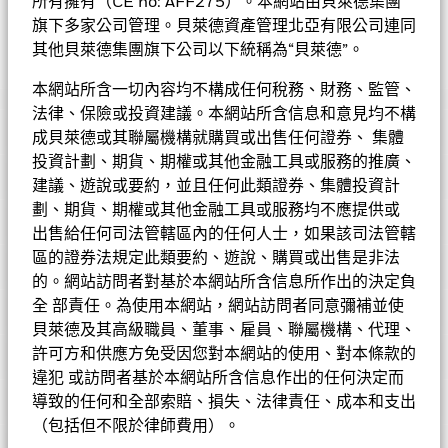
所有擁有（CE no: AFF275）。本網站由貝萊德集團
上可能等同於向投資者返還其部分原始投資本金。
8股份類別
在未
少於70%的總資產投資於環球股本證券，不受既定的國家或地區
旗下多家公司管理。貝萊德資產管理北亞有限公司連同
扣除開支之下派付股息，此股份類別亦會在基金董事酌情決定下從
限制。
資本派付股息，並包括以股份類別貨幣對沖引起的息差派付股息。
其他貝萊德集團旗下公司以下統稱為“貝萊德”。
息差虧損或會減少派付的股息。在未扣除開支之下派付股息，可產
貝萊德系統分析環球股票高息基金
生更多可供分派的收入。然而，這些股份實際上可能從資本派付股
本網站所含一切內容均不構成任何稅務、財務、監管、
息，可能相等於投資者獲得部分原投資額回報或資本收益。所有宣
法律、保險或投資建議。本網站所含信息和意見均不構
表現
派股息均會導致股份於除息日的每股資產淨值即時減少。
成貝萊德或其聯屬機構就購買或出售任何證券、 集體
• 基金可運用衍生工具作對沖及投資用途。然而，不會廣泛用作
基金的全部貨幣對沖股份類別使用金融衍生產品以對沖貨幣風險。
投資計劃、期貨、期權或其他金融工具或服務的推廣、
投資用途。基金在使用衍生工具時可能蒙受損失。投資於備兌認購
基金資料
股份類別中使用金融衍生產品可能為基金內其他股份類別帶來潛在
圖表
建議、遊說或要約，並且任何此類證券、集體投資計
期權可能限制相關資產的潛在升幅，或會對本基金的價值造成不利
風險效應（亦稱為溢出）。該基金的管理公司將確保適當的程序得
影響。
劃、期貨、期權或其他金融工具或服務均不應提供或
以進行，以至對其他股份類別的風險效應減至最低。您只需直接在
基本因素及風險
• 基金價值可升可跌，且可於短期內反覆，投資者或有可能損失
基金名稱下方使用下拉式方框，即可查閱這基金內全部股份類別—
基金總值
出售給任何司法管轄區內的任何人士，如果該司法管轄
美元 15,051,707,500
查看圖表
一定程度的投資金額。
貨幣對沖股份類別會於股份類別的名稱中顯示「對沖」的字眼。此
截至 2026年8月7日
區的證券法規定此類要約、遊說、購買或出售是非法
基金評級
• 投資者不應單憑此文件作投資決定。投資者應參閱基金章程及
外，如欲索取所有貨幣對沖股份類別的完整列表，應向基金管理公
持倉數目
335
的。網站訪問者對基於本網站所含信息所作出的決定負
產品資料概要以了解風險因素等詳情。
基金成立日期
2006年10月13日
司提出。
截至 2026年6月30日
持股
全 部責任。為使用本網站，網站訪問者同意彌補並使
Morningstar星號評級
基準貨幣
USD
貝萊德及其高級職員、董事、雇員、聯屬機構、代理、
派息紀錄
三年標準差
8.84%
投資分佈
許可方和供應方免受因您對本網站的使用、對本條款的
截至 2026年7月31日
參考指標 2
截至 2026年6月30日
MSCI所有國家世界低波動指數
違犯 或訪問者基於本網站所含信息作出的任何決定而
市賬率
3.20
首次認購費
5.00%
價格及交易所
晨星星號評
導致的任何和全部索賠、損失、法律責任、成本和支出
截至 2026年6月30日
除淨日
派息
成分股名稱
比重(%)
級
（包括但不限於律師費用）。
ISIN
LU2448342563
2025年8月29日
美元 0.903782
基金經理
連續12個月收益率
7.30%