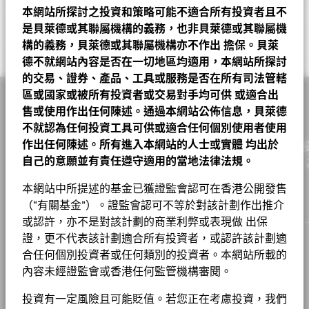
截至 2026年7月31日
NVIDIA CORPORATION
4.52
截至 2026年6月30日
表現費
0.00%
截至 2026年7月31日
本網站所探討之投資和策略可能不適合所有投資者且不
2024年8月30日
美元 0.776345
股份類別
貨幣
淨值
變動
變動(%)
資產淨值截
Morningstar基金獎牌評級
ESG 整合
比重（%）
是貝萊德或其聯屬機構的義務，也非貝萊德或其聯屬機
APPLE INC
4.20
最低其後投資額
市盈率
USD 1000
20.75
2023年8月31日
美元 0.690087
構的義務，貝萊德或其聯屬機構亦不作出
擔保。貝萊
A11
USD
10.68
0.04
0.38
2026年8月7
截至 2026年6月30日
相關文件
ALPHABET INC
3.68
註冊地點
盧森堡
投資分佈
基金
基準
Net
德不就網站內容是否在一切地區均適用，本網站所探討
2022年8月31日
美元 0.418491
A11 對沖股份
ZAR
107.14
0.37
0.35
2026年8月7
的交易、證券、產品、工具或服務是否在所有司法管轄
管理公司
BlackRock (Luxembourg) S.A.
CISCO SYSTEMS INC
2.17
Robert Fisher
資訊科技
33.02
26.66
6.36
ESG 整合
區或國家或被所有投資者或交易對手均可供
或適合出
A2
USD
27.84
0.10
0.36
2026年8月7
查看派息紀錄
於2026年6月8日頒發
交易結算日
交易日 + 3 日
貝萊德系統分析環球股票高息基金 D4 美元 基金
COSTCO WHOLESALE CORPORATION
2.13
售或使用作出任何陳述。通過本網站公佈信息，貝萊德
通訊
12.55
11.38
1.17
分析員主導的百分比 (%)
A2 對沖股份
EUR
14.87
0.05
0.34
2026年8月7
不就認為任何投資工具可供或適合任何個別使用者使用
表現
彭博代號
-
MICROSOFT CORPORATION
2.10
截至 2026年6月8日
金融
11.86
13.54
-1.68
作出任何陳述。所有進入本網站的人士或實體
均出於
作為一家全球投資管理公司及客戶的信託人，貝萊德致力為
A2 對沖股份
SGD
20.41
0.07
0.34
2026年8月7
香港證監會認可ESG基金
否
100.00
基金章程
自己的意願並有責任遵守適用的當地法律法規。
實現財務幸福。自1999年以來，我們憑藉領先的金融科技，
VERIZON COMMUNICATIONS INC
1.79
工業
11.27
7.09
4.19
Muzo Kayacan
數據覆蓋百分比(%)
股份成立日期
戶提供理想的解決方案以協助他們達成其重要投資目標。
2022年3月16日
A2 對沖股份
JPY
1,265.00
5.00
0.40
2026年8月7
貝萊德在其投資過程中考量許多投資風險。出於為我們的客戶尋求
本網站中所提述的基金已獲證監會認可在香港公開發售
截至 2026年6月8日
WALMART INC
基本消費品
10.20
9.61
1.53
0.60
風險調整後的最佳回報，我們管理可能影響投資組合的重大風險和
貨幣(本地)
USD
（“有關基金”）。證監會認可不等於對該計劃作出推介
A2 對沖股份
CHF
13.36
0.04
0.30
2026年8月7
100.00
機會，包括財務上重大的環境、社會和/或治理（ESG）數據或資
醫療保健
6.54
13.78
-7.24
ACCENTURE PLC
1.48
貝萊德全球基金 – 基⾦產品資料概要
Chart
或認許，亦不是對該計劃的商業利弊或表現做 出保
料（如有）。請參閱我們的
《貝萊德ESG整合聲明》
，以了解有關
20
資產類別
股票
Bar chart with 2 data series.
A2 對沖股份
HKD
157.66
0.54
0.34
2026年8月7
此方法的更多資料，並參閱基金文件，以了解這些重大風險如何在
證，更不代表該計劃適合所有投資者，或認許該計劃適
The chart has 1 X axis displaying categories.
Morningstar, Inc. 版權所有。
能源
4.79
3.20
1.59
ANALOG DEVICES INC
1.47
Andrew Huzzey
本産品中被考慮（如適用）。
SFDR分類
集團
其他
The chart has 1 Y axis displaying Values. Range: 0 to 20.
合任何個別投資者或任何類別的投資者。本網站所載的
A4
USD
12.15
0.04
0.33
2026年8月7
貝萊德全球基金—系統分析環球股票高息基金
公用事業
4.41
7.62
-3.21
內容未經證監會或香港任何監管機構審閱。
管理費
0.60%
工作機會
15
A4 對沖股份
CHF
10.04
0.03
0.30
2026年8月7
非必需消費品
3.57
5.11
-1.54
基金以主動方式管理，而其成分將會變動。所示持倉僅供說明用
投資有一定風險且可能貶值。若您正在考慮投資，我們
管理費 (部分基金/股份類別包括
0.60%
新聞中心