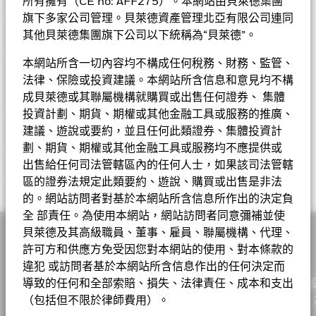
基金資料
股份類別中使用金融衍生產品可能為基金內其他股份類別帶來潛在
所有擁有（CE no: AFF275）。本網站由貝萊德集團
圖表
風險效應（亦稱為溢出）。該基金的管理公司將確保適當的程序得
旗下多家公司管理。貝萊德資產管理北亞有限公司連同
以進行，以至對其他股份類別的風險效應減至最低。您只需直接在
基本因素及風險
其他貝萊德集團旗下公司以下統稱為“貝萊德”。
基金名稱下方使用下拉式方框，即可查閱這基金內全部股份類別—
基金總值
美元 2,272,210,526
查看圖表
貨幣對沖股份類別會於股份類別的名稱中顯示「對沖」的字眼。此
截至 2026年8月5日
本網站所含一切內容均不構成任何稅務、財務、監管、
持股
外，如欲索取所有貨幣對沖股份類別的完整列表，應向基金管理公
持倉數目
30
表現
法律、保險或投資建議。本網站所含信息和意見均不構
基金成立日期
2001年3月15日
司提出。
截至 2026年6月30日
投資分佈
成貝萊德或其聯屬機構就購買或出售任何證券、 集體
截至 2026年6月30日
基準貨幣
USD
投資計劃、期貨、期權或其他金融工具或服務的推廣、
3年貝他係數
0.952
價格及交易所
截至 2026年7月31日
建議、遊說或要約，並且任何此類證券、集體投資計
參考指標 1
MSCI World Energy 30% Buffer
成分股名稱
比重(%)
劃、期貨、期權或其他金融工具或服務均不應提供或
10/40 NET Index (USD)
市賬率
2.29
基金經理
出售給任何司法管轄區內的任何人士，如果該司法管轄
SHELL PLC
8.75
截至 2026年6月30日
Chart
首次認購費
5.00%
截至 2026年6月30日
60
區的證券法規定此類要約、遊說、購買或出售是非法
Bar chart with 2 data series.
股份類別
貨幣
淨值
變動
變動(%)
資產淨值截至
相關文件
The chart has 1 X axis displaying categories.
三年標準差
17.53%
比重（%）
TOTALENERGIES SE
8.62
ISIN
LU0827888834
的。網站訪問者對基於本網站所含信息所作出的決定負
The chart has 1 Y axis displaying Values. Range: -40 to 60.
截至 2026年7月31日
A10
USD
12.00
0.08
0.67
2026年8月5日
全 部責任。為使用本網站，網站訪問者同意彌補並使
40
表現費
0.00%
EXXON MOBIL CORP
8.42
投資分佈
基金
基準
Net
市盈率
貝萊德及其高級職員、董事、雇員、聯屬機構、代理、
17.76
A2
USD
34.79
0.24
0.69
2026年8月5日
貝萊德世界能源基金 D2 對沖股份 瑞士法郎 基金
最低其後投資額
USD 1000
截至 2026年6月30日
許可方和供應方免受因您對本網站的使用、對本條款的
CHEVRON CORP
8.32
Alastair Bishop
綜合
40.34
38.28
2.05
20
違犯 或訪問者基於本網站所含信息作出的任何決定而
A2
EUR
30.14
0.15
0.50
2026年8月5日
註冊地點
盧森堡
Values
VALERO ENERGY CORPORATION
5.09
運輸
23.99
20.52
3.47
作為一家全球投資管理公司及客戶的信託人，貝萊德致力為
導致的任何和全部索賠、損失、法律責任、成本和支出
A2 對沖股份
基金章程
EUR
8.24
0.06
0.73
2026年8月5日
管理公司
BlackRock (Luxembourg) S.A.
實現財務幸福。自1999年以來，我們憑藉領先的金融科技，
（包括但不限於律師費用）。
0
MARATHON PETROLEUM CORP
4.89
勘探及生產
12.75
21.90
-9.15