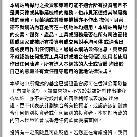
戶提供理想的解決方案以協助他們達成其重要投資目標。
交易結算日
交易日 + 3 日
A2 對沖股份
SGD
8.84
0.06
0.68
2026年8月5日
本網站所探討之投資和策略可能不適合所有投資者且不
WILLIAMS COMPANIES INC
4.86
煉油及營銷
9.98
10.06
-0.08
Mark Hume
彭博代號
是貝萊德或其聯屬機構的義務，也非貝萊德或其聯屬機
BGWED2C
-20
A2 對沖股份
HKD
15.34
0.11
0.72
2026年8月5日
貝萊德全球基金 – 基⾦產品資料概要
TARGA RESOURCES CORP
石油服務
9.21
7.48
4.84
1.73
構的義務，貝萊德或其聯屬機構亦不作出
擔保。貝萊
香港證監會認可ESG基金
否
A2 對沖股份
AUD
12.22
0.09
0.74
2026年8月5日
德不就網站內容是否在一切地區均適用，本網站所探討
煤及鈾
2.37
1.76
0.61
TC ENERGY CORP
-40
4.77
集團
股份成立日期
2012年10月25日
的交易、證券、產品、工具或服務是否在所有司法管轄
2016
2017
2018
2019
2020
2021
2022
2023
2024
2025
A2 對沖股份
CHF
8.29
0.06
0.73
2026年8月5日
貝萊德世界能源基金產品資料概要
區或國家或被所有投資者或交易對手均可供
或適合出
現金及衍生產品
1.36
0.00
1.36
CHENIERE ENERGY INC
工作機會
4.25
貨幣(本地)
CHF
售或使用作出任何陳述。通過本網站公佈信息，貝萊德
A4
GBP
22.67
0.13
0.58
2026年8月5日
年度回報(%)
參考指標 1
資產類別
股票
新聞中心
不就認為任何投資工具可供或適合任何個別使用者使用
End of interactive chart.
負比重可能是因特定情況（包括基金購入證券的交易和結算日時
A4
EUR
26.52
0.13
0.49
2026年8月5日
作出任何陳述。所有進入本網站的人士或實體
均出於
在此期間內的業績表現是在不再適用的情況下達致的。
SFDR分類
其他
基金以主動方式管理，而其成分將會變動。所示持倉僅供說明用
差）及／或為增加或減少市場風險及／或風險管理而利用若干金融
BGF股息組成資料 (每月)
投資者關係
自己的意願並有責任遵守適用的當地法律法規。
途，不應視作買賣有關證券的建議。基金細節、持倉和特色均截至
工具（包括衍生工具）所致。投資分佈或會更改。 由於四捨五
管理費
1.00%
所示日期並可予更改。
入，總額可能不等於100%。
1 至 10 全部: 20
Previous
Ne
1
2
本網站中所提述的基金已獲證監會認可在香港公開發售
投資或會更改
法律通知
2016
2017
2018
2019
2020
2021
2022
2
管理費 (部分基金/股份類別包括
1.00%
貝萊德全球基金 - 最新每季派息
除特別註明外，所有資料截至月底。
（“有關基金”）。證監會認可不等於對該計劃作出推介
分銷費)
條款及細則
或認許，亦不是對該計劃的商業利弊或表現做 出保
年度
最低首次投資額
USD 100000
回報
證，更不代表該計劃適合所有投資者，或認許該計劃適
私隱通知
(%)
26.61
-1.97
-22.95
8.48
-28.86
40.28
37.15
合任何個別投資者或任何類別的投資者。本網站所載的
收入用途
累積
CHF
貝萊德全球基金 - 最新每月派息
內容未經證監會或香港任何監管機構審閱。
業務連續性
監管制度
UCITS
參考
投資有一定風險且可能貶值。若您正在考慮投資，我們
詐騙提示