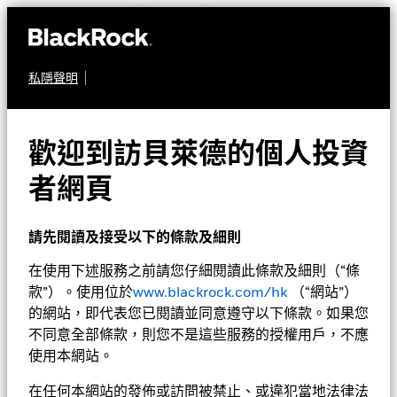
私隱聲明
股票
貝萊德世界能源基金
歡迎到訪貝萊德的個人投資
者網頁
請先閱讀及接受以下的條款及細則
在使用下述服務之前請您仔細閱讀此條款及細則（“條
款”）。使用位於
www.blackrock.com/hk
（“網站”）
淨值截至 2026年8月5日
1天淨值變動截至 2026年8月5日
的網站，即代表您已閱讀並同意遵守以下條款。如果您
CHF 9.18
CHF 0.06 (0.66%)
不同意全部條款，則您不是這些服務的授權用戶，不應
52週波幅 6.84 - 9.70
使用本網站。
在任何本網站的發佈或訪問被禁止、或違犯當地法律法