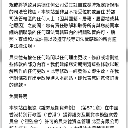
規或將導致貝萊德任何公司受其註冊或發牌規定所規限
的司法管轄區，本網站並非且不接受位於或居住 於該
重要提示︰
司法管轄區的任何人士（因其國籍、居籍、居留地或其
•基金投資於股票，較大的股票價值波動可招致重大虧損。基金投
資集中於能源行業，因此與較多元化的投資相比，其波動性或會較
他原因）之訪問。您有責任瞭解和取得所有與您訪問本
高。
網站相聯繫的任何司法管轄區內的相關監管許可、 牌
顯示全部
•基金需承受貨幣匯率風險、新興市場風險 、對外資限制的風
照、查證和/或註冊以及遵守該等司法管轄區的所有適
險、小型公司的波動性及流動性風險及或然可換股債券風險。
用法律法規。
•
10
股份類別
在未扣除開支之下派付股息，此股份類別亦會在基
金董事酌情決定下從資本派付股息。在未扣除開支之下派付股息，
概要
貝萊德有權在任何時間以任何理由更改、修訂或增刪這
可產生更多可供分派的收入。然而，這些股份實際上可能從資本派
些條款的部分內容。我們建議您定期瀏覽這些條款以瞭
付股息，可能相等於投資者獲得部分原投資額回報或資本收益。所
投資目標
有宣派股息均會導致股份於除息日的每股資產淨值即時減少。
解所作的任何更改。此等修改一經發佈立即生效。在我
•基金可運用衍生工具作對沖及投資用途。然而，不會大量用作投
世界能源基金以盡量提高總回報為目標。基金將不少於70%的總
們對條款作出更改後進入本網站，即代表您同意修訂後
資用途。基金在使用衍生工具時可能蒙受損失。
資產投資於全球各地主要從事能源勘探、開發、生產及分銷業務
的條款。
•基金價值可升可跌，且可於短期內反覆，投資者或有可能損失一
的公司之股本證券。
定程度的投資金額。
免責聲明
•投資者不應單憑此文件作投資決定。投資者應參閱基金章程及產
貝萊德世界能源基金
品資料概要以了解風險因素等詳情。
本網站由根據《證券及期貨條例》（第571章）在中國
香港特別行政區（“香港”）獲得證券及期貨事務監察委
表現
員會（“證監會”）許可的貝萊德資產管理 北亞有限公司
基金的全部貨幣對沖股份類別使用金融衍生產品以對沖貨幣風險。