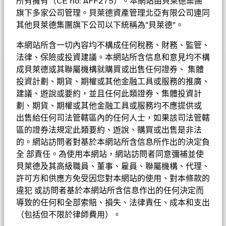
所有擁有（CE no: AFF275）。本網站由貝萊德集團
投資用途。基金在使用衍生工具時可能蒙受損失。
不少於70%的總資產投資於在日本註冊或從事大部份經濟活動的
旗下多家公司管理。貝萊德資產管理北亞有限公司連同
• 基金價值可升可跌，且可於短期內反覆，投資者或有可能損失
中小型市值公司之股本證券。中小型市值公司指於購入時在日本
一定程度的投資金額。
其他貝萊德集團旗下公司以下統稱為“貝萊德”。
股票市場的市值排名位於最低的30%的公司。
• 投資者不應單憑此文件作投資決定。投資者應參閱基金章程及
產品資料概要以了解風險因素等詳情。
本網站所含一切內容均不構成任何稅務、財務、監管、
貝萊德日本中小型企業特別時機基金
法律、保險或投資建議。本網站所含信息和意見均不構
成貝萊德或其聯屬機構就購買或出售任何證券、 集體
表現
投資計劃、期貨、期權或其他金融工具或服務的推廣、
基金的全部貨幣對沖股份類別使用金融衍生產品以對沖貨幣風險。
建議、遊說或要約，並且任何此類證券、集體投資計
基金資料
股份類別中使用金融衍生產品可能為基金內其他股份類別帶來潛在
圖表
風險效應（亦稱為溢出）。該基金的管理公司將確保適當的程序得
劃、期貨、期權或其他金融工具或服務均不應提供或
以進行，以至對其他股份類別的風險效應減至最低。您只需直接在
基本因素及風險
出售給任何司法管轄區內的任何人士，如果該司法管轄
基金名稱下方使用下拉式方框，即可查閱這基金內全部股份類別—
基金總值
JPY 62,831,817,788
查看圖表
區的證券法規定此類要約、遊說、購買或出售是非法
貨幣對沖股份類別會於股份類別的名稱中顯示「對沖」的字眼。此
截至 2026年8月7日
基金評級
的。網站訪問者對基於本網站所含信息所作出的決定負
外，如欲索取所有貨幣對沖股份類別的完整列表，應向基金管理公
持倉數目
95
表現
基金成立日期
全 部責任。為使用本網站，網站訪問者同意彌補並使
1987年5月13日
司提出。
截至 2026年6月30日
持股
貝萊德及其高級職員、董事、雇員、聯屬機構、代理、
Morningstar星號評級
基準貨幣
JPY
3年貝他係數
1.020
許可方和供應方免受因您對本網站的使用、對本條款的
投資分佈
截至 2026年7月31日
參考指標 1
截至 2026年6月30日
S&P JP MidSmall Cap NET
違犯 或訪問者基於本網站所含信息作出的任何決定而
Index in USD
導致的任何和全部索賠、損失、法律責任、成本和支出
市賬率
1.59
價格及交易所
晨星星號評
（包括但不限於律師費用）。
截至 2026年6月30日
成分股名稱
比重(%)
Chart
首次認購費
5.00%
60
級