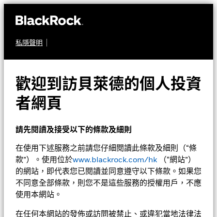
私隱聲明
股票
貝萊德日本中小型企業特
歡迎到訪貝萊德的個人投資
別時機基金
者網頁
請先閱讀及接受以下的條款及細則
在使用下述服務之前請您仔細閱讀此條款及細則（“條
款”）。使用位於
www.blackrock.com/hk
（“網站”）
的網站，即代表您已閱讀並同意遵守以下條款。如果您
不同意全部條款，則您不是這些服務的授權用戶，不應
淨值截至 2026年8月7日
1天淨值變動截至 2026年8月7日
使用本網站。
美元 112.71
美元 0.33 (0.29%)
52週波幅 89.71 - 115.08
在任何本網站的發佈或訪問被禁止、或違犯當地法律法