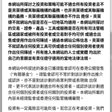
Bar chart with 2 data series.
基金經理
The chart has 1 X axis displaying categories.
三年標準差
17.09%
截至 2026年7月31日
ISIN
本網站所探討之投資和策略可能不適合所有投資者且不
LU0006061252
KIOXIA HOLDINGS CORP
4.48
The chart has 1 Y axis displaying Values. Range: -40 to 60.
截至 2026年6月30日
截至 2026年7月31日
是貝萊德或其聯屬機構的義務，也非貝萊德或其聯屬機
股份類別
貨幣
淨值
變動
變動(%)
資產淨值
40
表現費
0.00%
ESG 整合
比重（%）
NAGANO KEIKI CO LTD
2.64
Morningstar, Inc. 版權所有。
構的義務，貝萊德或其聯屬機構亦不作出
擔保。貝萊
市盈率
16.33
A10 對沖股份
USD
15.98
0.04
0.25
2026年8月
最低其後投資額
USD 1000
截至 2026年6月30日
德不就網站內容是否在一切地區均適用，本網站所探討
相關文件
KURABO INDUSTRIES LTD
2.46
投資分佈
基金
基準
Net
20
的交易、證券、產品、工具或服務是否在所有司法管轄
註冊地點
A10 對沖股份
HKD
156.25
0.34
0.22
2026年8月
盧森堡
Values
區或國家或被所有投資者或交易對手均可供
或適合出
NIKKISO CO. LTD.
2.41
Hiroki Takayama
工業
24.84
27.75
-2.91
ESG 整合
管理公司
BlackRock (Luxembourg) S.A.
A2
售或使用作出任何陳述。通過本網站公佈信息，貝萊德
USD
112.71
0.33
0.29
2026年8月
0
貝萊德日本中小型企業特別時機基金 A2 美元 基
NISSHINBO HOLDINGS INC
2.26
非必需消費品
18.79
11.48
7.30
不就認為任何投資工具可供或適合任何個別使用者使用
交易結算日
交易日 + 3 日
金
A2
EUR
97.52
0.17
0.17
2026年8月
作出任何陳述。所有進入本網站的人士或實體
均出於
KITZ CORPORATION
1.96
資訊科技
16.72
19.12
-2.40
彭博代號
MIGSJOI
作為一家全球投資管理公司及客戶的信託人，貝萊德致力為
-20
自己的意願並有責任遵守適用的當地法律法規。
A2
JPY
17,780.00
37.00
0.21
2026年8月
基金章程
實現財務幸福。自1999年以來，我們憑藉領先的金融科技，
NIPPON KODOSHI CORP
1.96
原材料
13.26
11.92
1.33
香港證監會認可ESG基金
否
本網站中所提述的基金已獲證監會認可在香港公開發售
戶提供理想的解決方案以協助他們達成其重要投資目標。
A2 對沖股份
EUR
117.12
0.25
0.21
2026年8月
貝萊德在其投資過程中考量許多投資風險。出於為我們的客戶尋求
-40
SUMITOMO RUBBER INDUSTRIES LTD
金融
9.84
9.49
1.90
0.35
股份成立日期
（“有關基金”）。證監會認可不等於對該計劃作出推介
1987年5月14日
風險調整後的最佳回報，我們管理可能影響投資組合的重大風險和
2016
2017
2018
2019
2020
2021
2022
2023
2024
2025
A2 對沖股份
USD
41.17
0.09
0.22
2026年8月
機會，包括財務上重大的環境、社會和/或治理（ESG）數據或資
或認許，亦不是對該計劃的商業利弊或表現做 出保
貨幣(本地)
USD
基本消費品
5.64
6.68
-1.04
TOKYU CORP
1.85
貝萊德全球基金 – 基⾦產品資料概要
料（如有）。請參閱我們的
《貝萊德ESG整合聲明》
，以了解有關
證，更不代表該計劃適合所有投資者，或認許該計劃適
年度回報(%)
參考指標 1
A4
GBP
82.59
0.18
0.22
2026年8月
此方法的更多資料，並參閱基金文件，以了解這些重大風險如何在
資產類別
股票
合任何個別投資者或任何類別的投資者。本網站所載的
房地產
5.58
5.82
-0.24
IYOGIN HOLDINGS INC
1.79
本産品中被考慮（如適用）。
End of interactive chart.
集團
內容未經證監會或香港任何監管機構審閱。
C2
JPY
12,599.00
25.00
0.20
2026年8月
SFDR分類
第8條
貝萊德日本中小型企業特別時機基金產品資料概
通訊
2.31
2.09
0.22
工作機會
2016
2017
2018
2019
2020
2021
2022
2
要
投資有一定風險且可能貶值。若您正在考慮投資，我們
C2
USD
79.87
0.23
0.29
2026年8月
管理費
1.50%