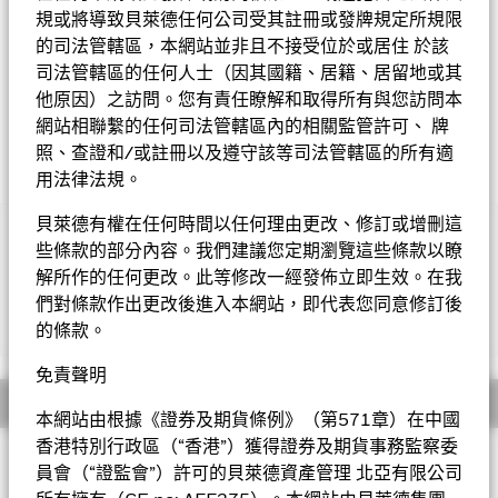
規或將導致貝萊德任何公司受其註冊或發牌規定所規限
Morningstar星號評級
的司法管轄區，本網站並非且不接受位於或居住 於該
司法管轄區的任何人士（因其國籍、居籍、居留地或其
他原因）之訪問。您有責任瞭解和取得所有與您訪問本
網站相聯繫的任何司法管轄區內的相關監管許可、 牌
照、查證和/或註冊以及遵守該等司法管轄區的所有適
用法律法規。
貝萊德有權在任何時間以任何理由更改、修訂或增刪這
重要提示︰
些條款的部分內容。我們建議您定期瀏覽這些條款以瞭
• 基金投資於股票，較大的股票價值波動可招致重大虧損。基金
解所作的任何更改。此等修改一經發佈立即生效。在我
投資集中於日本，因此與較廣泛的投資相比，其波動性或會較高。
們對條款作出更改後進入本網站，即代表您同意修訂後
基金投資於較小型的公司，與較大型的公司比較可能更波動及流動
顯示全部
性較低。
的條款。
• 基金需承受貨幣匯率風險及流動性風險。
•
10
股份類別
在未扣除開支之下派付股息，此股份類別亦會在基
免責聲明
金董事酌情決定下從資本派付股息。在未扣除開支之下派付股息，
概要
可產生更多可供分派的收入。然而，這些股份實際上可能從資本派
本網站由根據《證券及期貨條例》（第571章）在中國
付股息，可能相等於投資者獲得部分原投資額回報或資本收益。所
香港特別行政區（“香港”）獲得證券及期貨事務監察委
投資目標
有宣派股息均會導致股份於除息日的每股資產淨值即時減少。
員會（“證監會”）許可的貝萊德資產管理 北亞有限公司
• 基金可運用衍生工具作對沖及投資用途。然而，不會廣泛用作
日本中小型企業特別時機基金以盡量提高總回報為目標。基金將