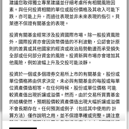
醫療保健
2.11
2.97
-0.86
基金以主動方式管理，而其成分將會變動。所示持倉僅供說明用
建議您取得獨立專業建議並仔細考慮所有相關風險因
新聞中心
年度
途，不應視作買賣有關證券的建議。基金細節、持倉和特色均截至
管理費 (部分基金/股份類別包括
1.50%
素。與任何投資相關的單位或股份價格及其收入可能下
回報
現金
0.91
0.00
0.91
所示日期並可予更改。
分銷費)
1 至 10 全部: 15
Previous
Ne
BGF股息組成資料 (每月)
1
2
投資者關係
(%)
4.55
39.07
-22.72
26.34
8.34
1.69
-22.72
跌，亦可能上升，而過往表現並非未來表現的指引。貝
投資或會更改
USD
最低首次投資額
除特別註明外，所有資料截至月底。
USD 5000
顯示全部
萊德不保證有關基金的表現。
法律通知
負比重可能是因特定情況（包括基金購入證券的交易和結算日時
收入用途
累積
貝萊德全球基金 - 最新每季派息
投資有關基金經常涉及投資國際市場。除一般投資風險
參考
差）及／或為增加或減少市場風險及／或風險管理而利用若干金融
條款及細則
指標
外，國際投資亦會因貨幣價值的不利波動，公認會計原
監管制度
UCITS
工具（包括衍生工具）所致。投資分佈或會更改。 由於四捨五
1
6.91
30.09
-15.93
17.94
5.28
-2.49
-12.91
則的差異或其他國家的經濟或政治局勢動盪而承受損失
入，總額可能不等於100%。
USD
私隱通知
晨星分類
日本中小型股票
全部或任何部分資金的風險。投資新興市場亦會增加其
貝萊德全球基金 - 最新每月派息
他風險，例如波幅上升及交投可能淡靜。
交易頻率
每日
業務連續性
表現已扣除持續徵收的收費，惟不包括認購和贖回費用。
SEDOL
0938930
投資於一個或多個證券交易所上市的有關基金，股份或
詐騙提示
BGF股息組成資料 (每季)
有關費用詳情, 請參閱基金章程。
單位價格將由供求決定，未必與有關基金的每股或每單
往績並非未來表現的指引。投資者或未能取回投資的全部本金。
Cookie通知
位資產價值相等。在任何時候，股份或單位價格 可能
較資產值出現折讓或溢價。然而，由於交易所買賣基金
表現按該時期的資產淨值計算，股息再作投資。表現數據已扣除費
Manage cookies
用。
的結構使然，預期股價較資產價值出現大幅折讓或溢價
貝萊德全球基金年報及賬目 - 只提供英文版本
不會長期存在。任何預測或例子（包括其中使用的 計
有關數據顯示本基金的股份類別在所示時期內的價值的上升或下跌
算方法）僅作說明之用，並不保證準確或完整。請注意
幅度。表現按相關股份類別的貨幣計算，包括持續徵收的收費及稅
© 2026 BlackRock, Inc版權所有
股份或單位僅限於註冊為參與證券商之人士或實體進行
項，但不包括認購和贖回費用（如適用）。
貝萊德全球基金中期報告及賬目 - 只提供英文版