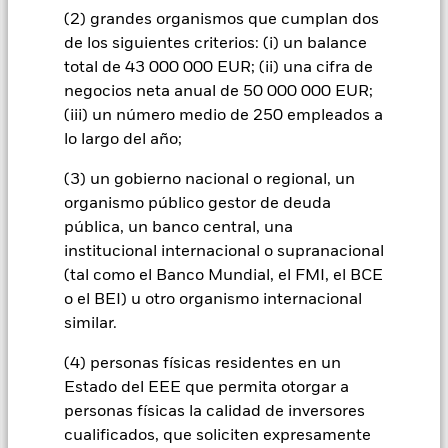
pueden incrementar el nivel de riesgo. Los derivados pueden
(2) grandes organismos que cumplan dos
ser muy sensibles a las variaciones del valor del activo en que
se basan y pueden aumentar el volumen de las pérdidas y
de los siguientes criterios: (i) un balance
ganancias, lo que se traduciría mayores oscilaciones en el
total de 43 000 000 EUR; (ii) una cifra de
valor del Fondo. El impacto sobre el Fondo puede ser mayor
negocios neta anual de 50 000 000 EUR;
cuando los derivados se utilizan de una forma generalizada o
(iii) un número medio de 250 empleados a
compleja.
lo largo del año;
Todas las clases de acciones con cobertura de divisas de este
fondo utilizan derivados para cubrir el riesgo de divisas. El
(3) un gobierno nacional o regional, un
uso de derivados para una clase de acciones podría conllevar
un posible riesgo de contagio (también denominado «spill-
organismo público gestor de deuda
over») a otras clases de acciones del fondo. La sociedad
pública, un banco central, una
gestora del fondo se asegurará de que se dispone de los
institucional internacional o supranacional
procedimientos adecuados para minimizar el riesgo de
(tal como el Banco Mundial, el FMI, el BCE
contagio a otras clases de acciones. En el menú desplegable
o el BEI) u otro organismo internacional
que figura justo debajo del nombre del fondo, podrá ver un
similar.
listado de todas las clases de acciones del fondo: las clases de
acciones con cobertura de divisas se identifican mediante la
(4) personas físicas residentes en un
palabra «Hedged» en su nombre. Además, el listado
Estado del EEE que permita otorgar a
completo de todas las clases de acciones con cobertura de
personas físicas la calidad de inversores
divisas está disponible mediante solicitud a la sociedad
gestora del fondo.
cualificados, que soliciten expresamente