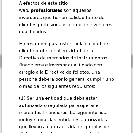
USD 0,01 (0,11%)
A efectos de este sitio
BlackRock
web,
profesionales
son aquellos
Morningstar Rating
inversores que tienen calidad tanto de
iShares
clientes profesionales como de inversores
cualificados.
Aladdin
En resumen, para ostentar la calidad de
cliente profesional en virtud de la
Nuestra compañía
Directiva de mercados de instrumentos
Información general
financieros e inversor cualificado con
arreglo a la Directiva de folletos, una
Filosofía de inversión
persona deberá por lo general cumplir uno
El Fondo Asian Tiger Bond busca maximizar los beneficios
o más de los siguientes requisitos:
totales. El Fondo invierte, como mínimo, un 70 % de sus
activos globales en los valores transferibles de renta fija de
(1) Ser una entidad que deba estar
emisores domiciliados en, o que ejercen la parte
autorizada o regulada para operar en
predominante de su actividad económica en, países del
mercados financieros. La siguiente lista
"Tigre Asiático". El Fondo puede invertir en todo el espectro
incluye todas las entidades autorizadas
existente de valores, incluidos aquellos sin calificación
que llevan a cabo actividades propias de
crediticia. La exposición del Fondo al tipo de cambio se