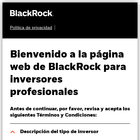
Política de privacidad
Quiénes somos
RENTA FIJA
BGF Asian Tiger Bond
Productos
Bienvenido a la página
Fund
Perspectivas
web de BlackRock para
inversores
Visión de mercado
profesionales
Educación
Antes de continuar, por favor, revisa y acepta los
Profesionales
Valor liquidativo a 07 ago 2026
siguientes Términos y Condiciones:
USD 8,88
52 Semanas: 8,82 - 9,16
España
Descripción del tipo de inversor
Change location
Variación del valor liquidativo a 07 ago 2026