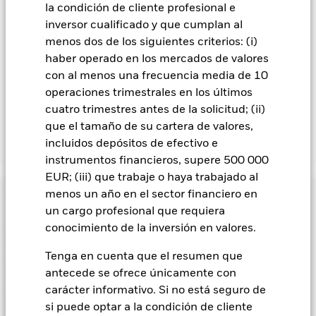
la condición de cliente profesional e
En la medida en que el Fondo opere en préstamos de valores
inversor cualificado y que cumplan al
para reducir los gastos, el propio Fondo percibirá el 62,5% de
los ingresos asociadas que se generen, y el 37,5% restante se
menos dos de los siguientes criterios: (i)
recibirá por BlackRock en calidad de agente de préstamo de
haber operado en los mercados de valores
valores. Debido a que el reparto de los ingresos por préstamos
con al menos una frecuencia media de 10
de valores no incrementa los costes de funcionamiento del
operaciones trimestrales en los últimos
Fondo, esto ha quedado excluido de los gastos corrientes.
cuatro trimestres antes de la solicitud; (ii)
que el tamaño de su cartera de valores,
incluidos depósitos de efectivo e
Mostrar menos
instrumentos financieros, supere 500 000
BGF Asian Tiger Bond Fund
EUR; (iii) que trabaje o haya trabajado al
Rentabilidad
menos un año en el sector financiero en
un cargo profesional que requiera
conocimiento de la inversión en valores.
Gráfico de rendimiento
Datos clave
El riesgo de crédito, los cambios en los tipos de interés y/o los
impagos de los emisores tendrán un impacto significativo en
Tenga en cuenta que el resumen que
la rentabilidad de los títulos de renta fija. Las rebajas de la
Ver gráfico completo
Características del Fondo
antecede se ofrece únicamente con
calificación de solvencia potenciales o reales pueden
Activos netos del Fondo
USD 2.031.335.366
incrementar el nivel de riesgo.
Los mercados emergentes
carácter informativo. Si no está seguro de
a 07 ago 2026
suelen ser más sensibles a las condiciones económicas y
Indicador de riesgo
si puede optar a la condición de cliente
políticas que los mercados desarrollados. Entre otros factores
Número de posiciones
390