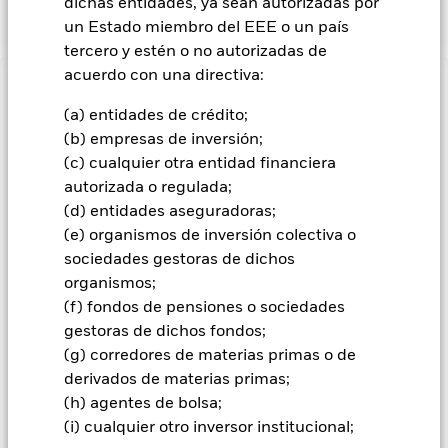
gestiona de forma flexible.
dichas entidades, ya sean autorizadas por
un Estado miembro del EEE o un país
tercero y estén o no autorizadas de
acuerdo con una directiva:
INFORMACIÓN IMPORTANTE: Capital en Riesgo.
El valor
de las inversiones y los ingresos derivados de ellas pueden
(a) entidades de crédito;
subir o bajar, y no están garantizados. Es posible que los
(b) empresas de inversión;
inversores no recuperen la cantidad invertida originalmente.
(c) cualquier otra entidad financiera
autorizada o regulada;
Los mercados emergentes suelen ser más sensibles a las
condiciones económicas y políticas que los mercados
(d) entidades aseguradoras;
desarrollados. Entre otros factores se encuentra un mayor
(e) organismos de inversión colectiva o
«riesgo de liquidez», mayores restricciones a la inversión o
sociedades gestoras de dichos
transmisión de activos, fallos/retrasos en la entrega de
organismos;
valores o pagos debidos al Fondo, y también riesgos
(f) fondos de pensiones o sociedades
relacionados con la sostenibilidad. Riesgo de divisas: El
Fondo invierte en otras divisas. En consecuencia, las
gestoras de dichos fondos;
fluctuaciones en los tipos de cambio afectarán al valor de la
(g) corredores de materias primas o de
inversión. El riesgo de crédito, los cambios en los tipos de
derivados de materias primas;
interés y/o los impagos de los emisores tendrán un impacto
(h) agentes de bolsa;
significativo en la rentabilidad de los títulos de renta fija. Las
(i) cualquier otro inversor institucional;
rebajas de la calificación de solvencia potenciales o reales