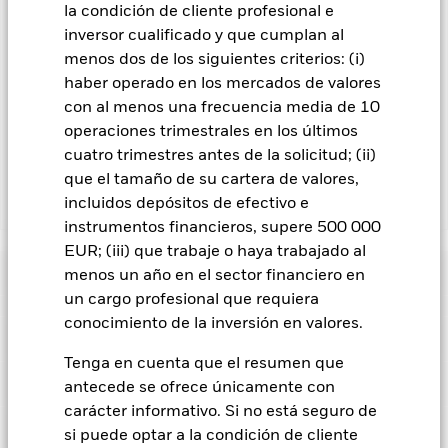
la condición de cliente profesional e
En la medida en que el Fondo opere en préstamos de valores
inversor cualificado y que cumplan al
para reducir los gastos, el propio Fondo percibirá el 62,5% de
los ingresos asociadas que se generen, y el 37,5% restante se
menos dos de los siguientes criterios: (i)
recibirá por BlackRock en calidad de agente de préstamo de
haber operado en los mercados de valores
valores. Debido a que el reparto de los ingresos por préstamos
con al menos una frecuencia media de 10
de valores no incrementa los costes de funcionamiento del
operaciones trimestrales en los últimos
Fondo, esto ha quedado excluido de los gastos corrientes.
cuatro trimestres antes de la solicitud; (ii)
que el tamaño de su cartera de valores,
incluidos depósitos de efectivo e
Mostrar menos
instrumentos financieros, supere 500 000
BGF Asian Tiger Bond Fund
EUR; (iii) que trabaje o haya trabajado al
Rentabilidad
menos un año en el sector financiero en
un cargo profesional que requiera
conocimiento de la inversión en valores.
Gráfico de rendimiento
Datos clave
El riesgo de crédito, los cambios en los tipos de interés y/o los
impagos de los emisores tendrán un impacto significativo en
Tenga en cuenta que el resumen que
la rentabilidad de los títulos de renta fija. Las rebajas de la
Ver gráfico completo
Características del Fondo
antecede se ofrece únicamente con
calificación de solvencia potenciales o reales pueden
Activos netos del Fondo
USD 2.031.335.366
incrementar el nivel de riesgo.
Los mercados emergentes
carácter informativo. Si no está seguro de
a 07 ago 2026
suelen ser más sensibles a las condiciones económicas y
Indicador de riesgo
si puede optar a la condición de cliente
políticas que los mercados desarrollados. Entre otros factores
Número de posiciones
390