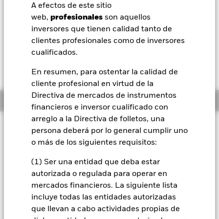
USD 0,01 (0,11%)
A efectos de este sitio
BlackRock
web,
profesionales
son aquellos
Morningstar Rating
inversores que tienen calidad tanto de
iShares
clientes profesionales como de inversores
cualificados.
Aladdin
En resumen, para ostentar la calidad de
cliente profesional en virtud de la
Nuestra compañía
Directiva de mercados de instrumentos
Información general
financieros e inversor cualificado con
arreglo a la Directiva de folletos, una
Filosofía de inversión
persona deberá por lo general cumplir uno
El Fondo Asian Tiger Bond busca maximizar los beneficios
o más de los siguientes requisitos:
totales. El Fondo invierte, como mínimo, un 70 % de sus
activos globales en los valores transferibles de renta fija de
(1) Ser una entidad que deba estar
emisores domiciliados en, o que ejercen la parte
autorizada o regulada para operar en
predominante de su actividad económica en, países del
mercados financieros. La siguiente lista
"Tigre Asiático". El Fondo puede invertir en todo el espectro
incluye todas las entidades autorizadas
existente de valores, incluidos aquellos sin calificación
que llevan a cabo actividades propias de
crediticia. La exposición del Fondo al tipo de cambio se