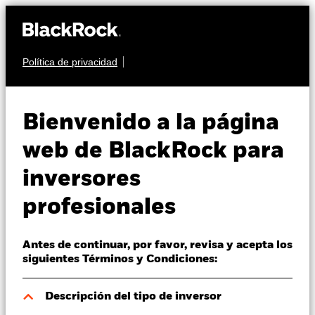
Política de privacidad
Quiénes somos
RENTA FIJA
BGF Asian Tiger Bond
Productos
Bienvenido a la página
Fund
Perspectivas
web de BlackRock para
inversores
Visión de mercado
profesionales
Educación
Antes de continuar, por favor, revisa y acepta los
Profesionales
Valor liquidativo a 07 ago 2026
siguientes Términos y Condiciones:
USD 8,94
52 Semanas: 8,88 - 9,27
España
Descripción del tipo de inversor
Change location
Variación del valor liquidativo a 07 ago 2026