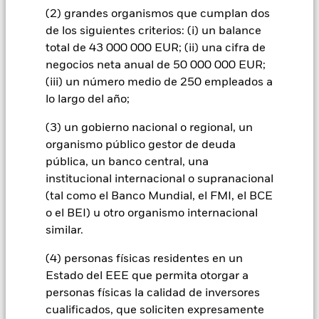
pueden incrementar el nivel de riesgo. Los derivados pueden
(2) grandes organismos que cumplan dos
ser muy sensibles a las variaciones del valor del activo en que
se basan y pueden aumentar el volumen de las pérdidas y
de los siguientes criterios: (i) un balance
ganancias, lo que se traduciría mayores oscilaciones en el
total de 43 000 000 EUR; (ii) una cifra de
valor del Fondo. El impacto sobre el Fondo puede ser mayor
negocios neta anual de 50 000 000 EUR;
cuando los derivados se utilizan de una forma generalizada o
(iii) un número medio de 250 empleados a
compleja.
lo largo del año;
Todas las clases de acciones con cobertura de divisas de este
fondo utilizan derivados para cubrir el riesgo de divisas. El
(3) un gobierno nacional o regional, un
uso de derivados para una clase de acciones podría conllevar
un posible riesgo de contagio (también denominado «spill-
organismo público gestor de deuda
over») a otras clases de acciones del fondo. La sociedad
pública, un banco central, una
gestora del fondo se asegurará de que se dispone de los
institucional internacional o supranacional
procedimientos adecuados para minimizar el riesgo de
(tal como el Banco Mundial, el FMI, el BCE
contagio a otras clases de acciones. En el menú desplegable
o el BEI) u otro organismo internacional
que figura justo debajo del nombre del fondo, podrá ver un
similar.
listado de todas las clases de acciones del fondo: las clases de
acciones con cobertura de divisas se identifican mediante la
(4) personas físicas residentes en un
palabra «Hedged» en su nombre. Además, el listado
Estado del EEE que permita otorgar a
completo de todas las clases de acciones con cobertura de
personas físicas la calidad de inversores
divisas está disponible mediante solicitud a la sociedad
gestora del fondo.
cualificados, que soliciten expresamente