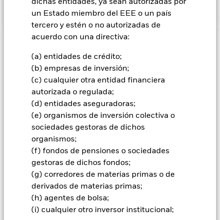
gestiona de forma flexible.
dichas entidades, ya sean autorizadas por
un Estado miembro del EEE o un país
tercero y estén o no autorizadas de
acuerdo con una directiva:
INFORMACIÓN IMPORTANTE: Capital en Riesgo.
El valor
de las inversiones y los ingresos derivados de ellas pueden
(a) entidades de crédito;
subir o bajar, y no están garantizados. Es posible que los
(b) empresas de inversión;
inversores no recuperen la cantidad invertida originalmente.
(c) cualquier otra entidad financiera
autorizada o regulada;
Los mercados emergentes suelen ser más sensibles a las
condiciones económicas y políticas que los mercados
(d) entidades aseguradoras;
desarrollados. Entre otros factores se encuentra un mayor
(e) organismos de inversión colectiva o
«riesgo de liquidez», mayores restricciones a la inversión o
sociedades gestoras de dichos
transmisión de activos, fallos/retrasos en la entrega de
organismos;
valores o pagos debidos al Fondo, y también riesgos
(f) fondos de pensiones o sociedades
relacionados con la sostenibilidad. Riesgo de divisas: El
Fondo invierte en otras divisas. En consecuencia, las
gestoras de dichos fondos;
fluctuaciones en los tipos de cambio afectarán al valor de la
(g) corredores de materias primas o de
inversión. El riesgo de crédito, los cambios en los tipos de
derivados de materias primas;
interés y/o los impagos de los emisores tendrán un impacto
(h) agentes de bolsa;
significativo en la rentabilidad de los títulos de renta fija. Las
(i) cualquier otro inversor institucional;
rebajas de la calificación de solvencia potenciales o reales