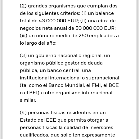
valor del Fondo. El impacto sobre el Fondo puede ser mayor
(2) grandes organismos que cumplan dos
cuando los derivados se utilizan de una forma generalizada o
de los siguientes criterios: (i) un balance
compleja.
total de 43 000 000 EUR; (ii) una cifra de
Todas las clases de acciones con cobertura de divisas de este
negocios neta anual de 50 000 000 EUR;
fondo utilizan derivados para cubrir el riesgo de divisas. El
(iii) un número medio de 250 empleados a
uso de derivados para una clase de acciones podría conllevar
un posible riesgo de contagio (también denominado «spill-
lo largo del año;
over») a otras clases de acciones del fondo. La sociedad
(3) un gobierno nacional o regional, un
gestora del fondo se asegurará de que se dispone de los
procedimientos adecuados para minimizar el riesgo de
organismo público gestor de deuda
contagio a otras clases de acciones. En el menú desplegable
pública, un banco central, una
que figura justo debajo del nombre del fondo, podrá ver un
institucional internacional o supranacional
listado de todas las clases de acciones del fondo: las clases de
(tal como el Banco Mundial, el FMI, el BCE
acciones con cobertura de divisas se identifican mediante la
o el BEI) u otro organismo internacional
palabra «Hedged» en su nombre. Además, el listado
similar.
completo de todas las clases de acciones con cobertura de
divisas está disponible mediante solicitud a la sociedad
(4) personas físicas residentes en un
gestora del fondo.
Estado del EEE que permita otorgar a
En la medida en que el Fondo opere en préstamos de valores
personas físicas la calidad de inversores
para reducir los gastos, el propio Fondo percibirá el 62,5% de
cualificados, que soliciten expresamente
los ingresos asociadas que se generen, y el 37,5% restante se