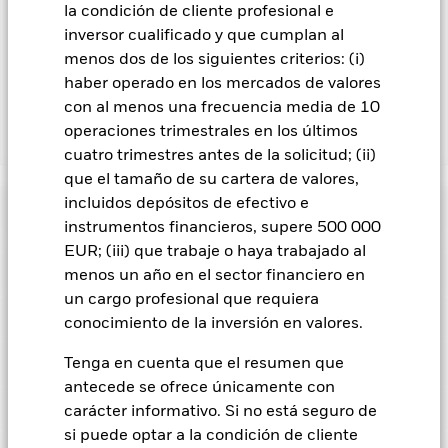
la condición de cliente profesional e
recibirá por BlackRock en calidad de agente de préstamo de
inversor cualificado y que cumplan al
valores. Debido a que el reparto de los ingresos por préstamos
de valores no incrementa los costes de funcionamiento del
menos dos de los siguientes criterios: (i)
Fondo, esto ha quedado excluido de los gastos corrientes.
haber operado en los mercados de valores
con al menos una frecuencia media de 10
operaciones trimestrales en los últimos
Mostrar menos
cuatro trimestres antes de la solicitud; (ii)
BGF Asian Tiger Bond Fund
que el tamaño de su cartera de valores,
incluidos depósitos de efectivo e
Rentabilidad
instrumentos financieros, supere 500 000
EUR; (iii) que trabaje o haya trabajado al
Gráfico de rendimiento
Datos clave
menos un año en el sector financiero en
El riesgo de crédito, los cambios en los tipos de interés y/o los
impagos de los emisores tendrán un impacto significativo en
un cargo profesional que requiera
la rentabilidad de los títulos de renta fija. Las rebajas de la
Ver gráfico completo
Características del Fondo
conocimiento de la inversión en valores.
calificación de solvencia potenciales o reales pueden
Activos netos del Fondo
USD 2.031.335.366
incrementar el nivel de riesgo.
Los mercados emergentes
a 07 ago 2026
Rentabilidad
suelen ser más sensibles a las condiciones económicas y
Indicador de riesgo
Tenga en cuenta que el resumen que
políticas que los mercados desarrollados. Entre otros factores
Número de posiciones
390
Fecha de lanzamiento del
02 feb 1996
antecede se ofrece únicamente con
se encuentra un mayor «riesgo de liquidez», mayores
a 30 jun 2026
fondo
restricciones a la inversión o transmisión de activos,
Calificaciones
carácter informativo. Si no está seguro de
fallos/retrasos en la entrega de valores o pagos debidos al
Beta de las acciones a 3 años
1,151
Divisa base
USD
si puede optar a la condición de cliente
Fondo, y también riesgos relacionados con la sostenibilidad.