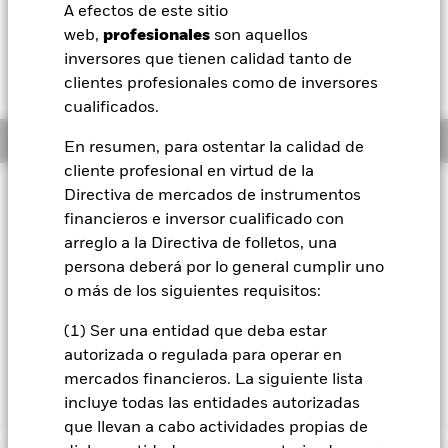
SGD 0,01 (0,07%)
A efectos de este sitio
BlackRock
web,
profesionales
son aquellos
inversores que tienen calidad tanto de
iShares
clientes profesionales como de inversores
cualificados.
Aladdin
Información general
En resumen, para ostentar la calidad de
cliente profesional en virtud de la
Nuestra compañía
Filosofía de inversión
Directiva de mercados de instrumentos
financieros e inversor cualificado con
El Fondo Asian Tiger Bond busca maximizar los beneficios
totales. El Fondo invierte, como mínimo, un 70 % de sus
arreglo a la Directiva de folletos, una
activos globales en los valores transferibles de renta fija de
persona deberá por lo general cumplir uno
emisores domiciliados en, o que ejercen la parte
o más de los siguientes requisitos:
predominante de su actividad económica en, países del
"Tigre Asiático". El Fondo puede invertir en todo el espectro
(1) Ser una entidad que deba estar
existente de valores, incluidos aquellos sin calificación
autorizada o regulada para operar en
crediticia. La exposición del Fondo al tipo de cambio se
mercados financieros. La siguiente lista
gestiona de forma flexible.
incluye todas las entidades autorizadas
que llevan a cabo actividades propias de