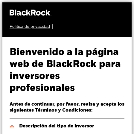
Política de privacidad
Quiénes somos
RENTA FIJA
BGF Asian Tiger Bond
Productos
Bienvenido a la página
Fund
Perspectivas
web de BlackRock para
inversores
Visión de mercado
profesionales
Educación
Antes de continuar, por favor, revisa y acepta los
Profesionales
Valor liquidativo a 07 ago 2026
siguientes Términos y Condiciones:
SGD 13,37
52 Semanas: 13,07 - 13,62
España
Descripción del tipo de inversor
Change location
Variación del valor liquidativo a 07 ago 2026