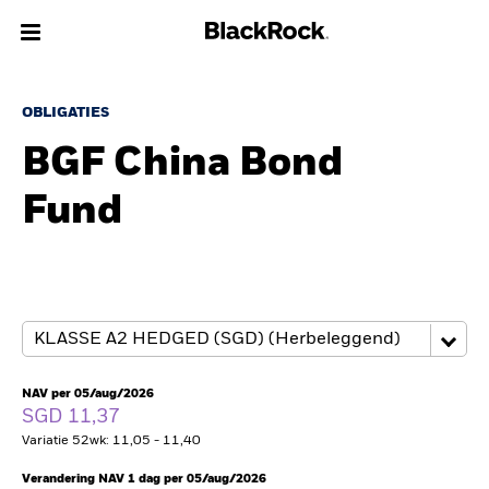
Over Ons
OBLIGATIES
BGF China Bond
Producten
Fund
Thema's
Inzichten
Beleggingsinformatie
Particulieren
NAV per 05/aug/2026
SGD 11,37
Variatie 52wk: 11,05 - 11,40
Nederland
Change location
Verandering NAV 1 dag per 05/aug/2026