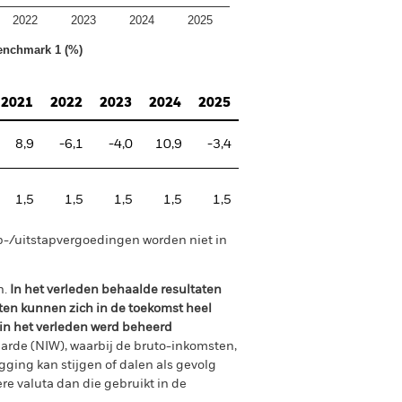
2022
2023
2024
2025
enchmark 1 (%)
2021
2022
2023
2024
2025
8,9
-6,1
-4,0
10,9
-3,4
1,5
1,5
1,5
1,5
1,5
p-/uitstapvergoedingen worden niet in
n.
In het verleden behaalde resultaten
ten kunnen zich in de toekomst heel
 in het verleden werd beheerd
arde (NIW), waarbij de bruto-inkomsten,
ging kan stijgen of dalen als gevolg
e valuta dan die gebruikt in de