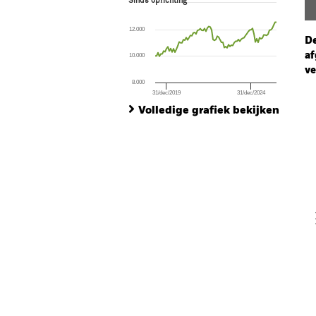
Sinds oprichting
Line chart with 87 data points.
The chart has 1 X axis displaying Time. Ran
12.000
The chart has 1 Y axis displaying values. Range
De
af
10.000
ve
8.000
31/dec/2019
31/dec/2024
Ch
End of interactive chart.
Ba
Volledige grafiek bekijken
Th
Th
V