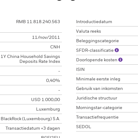
RMB 11.818.240.563
Introductiedatum
Valuta reeks
11/nov/2011
Beleggingscategorie
CNH
SFDR-classificatie
1Y China Household Savings
Doorlopende kosten
Deposits Rate Index
ISIN
-
Minimale eerste inleg
0,40%
Gebruik van inkomsten
-
Juridische structuur
USD 1.000,00
Morningstar-categorie
Luxemburg
Transactiefrequentie
BlackRock (Luxembourg) S.A.
SEDOL
Transactiedatum +3 dagen