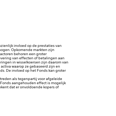
ienlijk invloed op de prestaties van
rhogen.
Opkomende markten zijn
factoren behoren een groter
 levering van effecten of betalingen aan
eringen in wisselkoersen zijn daarom van
 activa waarop ze gebaseerd zijn en
nds. De invloed op het Fonds kan groter
ptreden als tegenpartij voor afgeleide
et Fonds aangehouden effect is mogelijk
etekent dat er onvoldoende kopers of