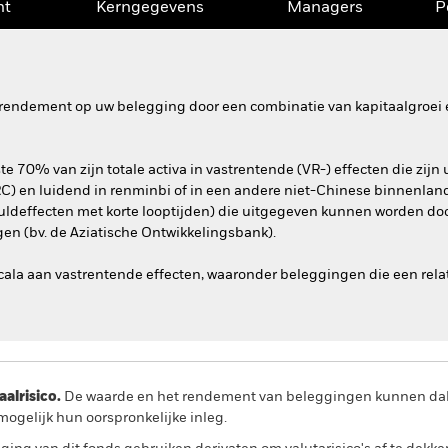
nt
Kerngegevens
Managers
P
rendement op uw belegging door een combinatie van kapitaalgroei e
e 70% van zijn totale activa in vastrentende (VR-) effecten die zij
RC) en luidend in renminbi of in een andere niet-Chinese binnenland
uldeffecten met korte looptijden) die uitgegeven kunnen worden doo
gen (bv. de Aziatische Ontwikkelingsbank).
ala aan vastrentende effecten, waaronder beleggingen die een relati
lrisico.
De waarde en het rendement van beleggingen kunnen dalen
ogelijk hun oorspronkelijke inleg.