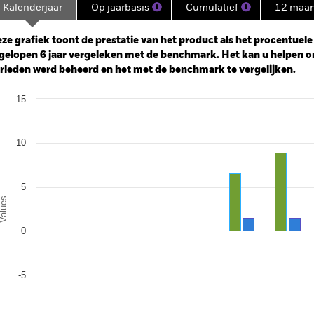
Kalenderjaar
Op jaarbasis
Cumulatief
12 maa
ge: 2019-05-01 00:00:00 to 2026-07-31 00:00:00.
: -20 to 40.
ze grafiek toont de prestatie van het product als het procentuele v
gelopen 6 jaar vergeleken met de benchmark. Het kan u helpen o
rleden werd beheerd en het met de benchmark te vergelijken.
art
15
r chart with 2 data series.
e chart has 1 X axis displaying categories.
e chart has 1 Y axis displaying Values. Range: -10 to 15.
10
5
alues
0
-5