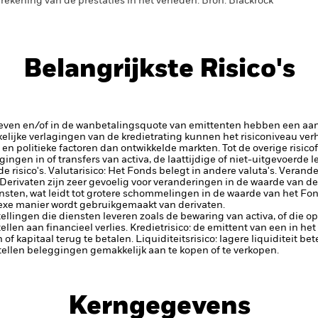
rekening van de prestaties in het verleden. Bron: Blackrock
Belangrijkste Risico's
rieven en/of in de wanbetalingsquote van emittenten hebben een aanz
kelijke verlagingen van de kredietrating kunnen het risiconiveau ve
n politieke factoren dan ontwikkelde markten. Tot de overige risico
ggingen in of transfers van activa, de laattijdige of niet-uitgevoerde
 risico's.
Valutarisico: Het Fonds belegt in andere valuta's. Verand
Derivaten zijn zeer gevoelig voor veranderingen in de waarde van de
insten, wat leidt tot grotere schommelingen in de waarde van het Fo
lexe manier wordt gebruikgemaakt van derivaten.
tellingen die diensten leveren zoals de bewaring van activa, of die o
llen aan financieel verlies.
Kredietrisico: de emittent van een in h
n of kapitaal terug te betalen.
Liquiditeitsrisico: lagere liquiditeit b
stellen beleggingen gemakkelijk aan te kopen of te verkopen.
Kerngegevens