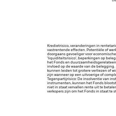
be
Kredietrisico, veranderingen in renteta
vastrentende effecten. Potentiële of wer
doorgaans gevoeliger voor economische e
'liquiditeitsrisico', beperkingen op bele
het Fonds en duurzaamheidsgerelateerde
invloed op de waarde van de belegging.
kunnen leiden tot grotere verliezen of w
zijn wanneer op een uitvoerige of comp
Tegenpartijrisico: De insolventie van ins
instrumenten, kunnen het Fonds blootste
niet in staat vervallen rente uit te betale
verkopers zijn om het Fonds in staat te 