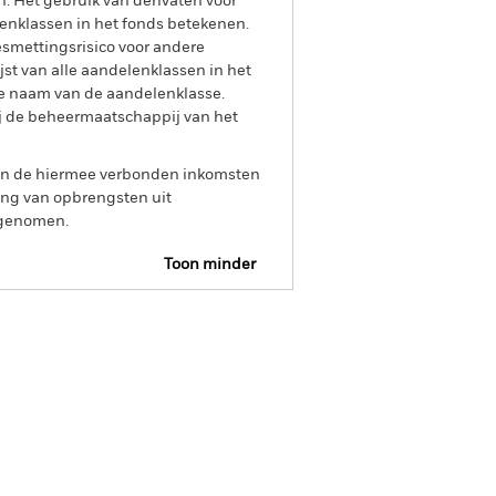
n. Het gebruik van derivaten voor
lenklassen in het fonds betekenen.
smettingsrisico voor andere
jst van alle aandelenklassen in het
e naam van de aandelenklasse.
ij de beheermaatschappij van het
 van de hiermee verbonden inkomsten
ing van opbrengsten uit
opgenomen.
Toon minder
tsheet
Prospectus
Download
osities
Documenten