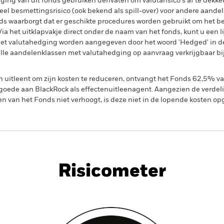
ing van dit fonds gebruiken derivaten om valutarisico's af te dekke
el besmettingsrisico (ook bekend als spill-over) voor andere aande
s waarborgt dat er geschikte procedures worden gebruikt om het be
a het uitklapvakje direct onder de naam van het fonds, kunt u een li
met valutahedging worden aangegeven door het woord 'Hedged' in d
n alle aandelenklassen met valutahedging op aanvraag verkrijgbaar b
en uitleent om zijn kosten te reduceren, ontvangt het Fonds 62,5%
oede aan BlackRock als effectenuitleenagent. Aangezien de verdel
en van het Fonds niet verhoogt, is deze niet in de lopende kosten 
PRIIP KID
Fac
Risicometer
nt
Kerngegevens
Managers
P