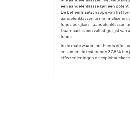
Alle aandelenklassen met valutahedg
een aandelenklasse kan een potentie
De beheermaatschappij van het fond
aandelenklassen te minimaliseren. Vi
fonds bekijken – aandelenklassen 
Daarnaast is een volledige lijst va
fonds.
In de mate waarin het Fonds effect
en komen de resterende 37,5% ten g
effectenleningen de exploitatiekost
BGF China Bond Fund
Overzicht
Rendeme