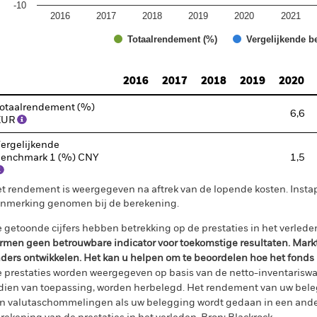
-10
2016
2017
2018
2019
2020
2021
Totaalrendement (%)
Vergelijkende b
d of interactive chart.
2016
2017
2018
2019
2020
otaalrendement (%)
6,6
EUR
ergelijkende
enchmark 1 (%) CNY
1,5
t rendement is weergegeven na aftrek van de lopende kosten. Insta
nmerking genomen bij de berekening.
 getoonde cijfers hebben betrekking op de prestaties in het verlede
rmen geen betrouwbare indicator voor toekomstige resultaten. Mark
ders ontwikkelen. Het kan u helpen om te beoordelen hoe het fonds
 prestaties worden weergegeven op basis van de netto-inventariswa
dien van toepassing, worden herbelegd. Het rendement van uw beleg
n valutaschommelingen als uw belegging wordt gedaan in een ander