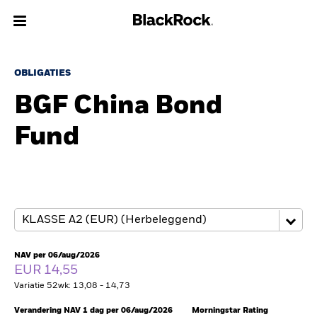
Over Ons
OBLIGATIES
BGF China Bond
Producten
Fund
Thema's
Inzichten
Beleggingsinformatie
Particulieren
NAV per 06/aug/2026
EUR 14,55
Variatie 52wk: 13,08 - 14,73
Nederland
Change location
Verandering NAV 1 dag per 06/aug/2026
Morningstar Rating