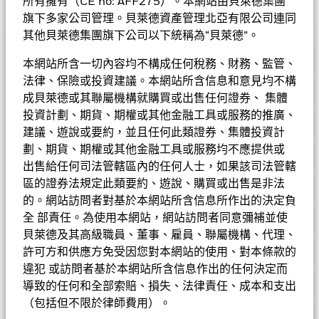
所有擁有（CE no: AFF275）。本網站由貝萊德集團
能投資於評級受實際或預期下降所影響的債務證券。利率上升可能
對債券價值造成不利影響。投資於非投資級及無評級債券可能需承
旗下多家公司管理。貝萊德資產管理北亞有限公司連同
貝萊德MyMap多元均衡基金
受較高的違約、波動性及流動性風險。投資於由政府或機關發行或
其他貝萊德集團旗下公司以下統稱為“貝萊德”。
擔保的債券或會因而涉及政治、經濟、違約或其他風險。投資於由
表現
中國地方政府融資平台發行的城投債需承受中國地方政府融資平台
本網站所含一切內容均不構成任何稅務、財務、監管、
的違約風險。
基金的全部貨幣對沖股份類別使用金融衍生產品以對沖貨幣風險。
法律、保險或投資建議。本網站所含信息和意見均不構
基金資料
• 基金需承受投資集中於若干國家、地區或界別的風險、貨幣匯
股份類別中使用金融衍生產品可能為基金內其他股份類別帶來潛在
圖表
成貝萊德或其聯屬機構就購買或出售任何證券、 集體
率風險、證券借貸合約交易對手的信貸風險及包括人民幣計值類別
風險效應（亦稱為溢出）。該基金的管理公司將確保適當的程序得
投資計劃、期貨、期權或其他金融工具或服務的推廣、
的貨幣兌換風險。
以進行，以至對其他股份類別的風險效應減至最低。您只需直接在
基本因素及風險
•
基金名稱下方使用下拉式方框，即可查閱這基金內全部股份類別—
6 股份類別
及
10 股份類別
在未扣除開支之下派付股息，此股份
基金總值
建議、遊說或要約，並且任何此類證券、集體投資計
EUR 53,777,255
查看圖表
類別亦會在基金董事酌情決定下從資本派付股息。在未扣除開支之
貨幣對沖股份類別會於股份類別的名稱中顯示「對沖」的字眼。此
截至 2026年8月7日
劃、期貨、期權或其他金融工具或服務均不應提供或
持股
下派付股息，可產生更多可供分派的收入。然而，這些股份實際上
外，如欲索取所有貨幣對沖股份類別的完整列表，應向基金管理公
持倉數目
18
出售給任何司法管轄區內的任何人士，如果該司法管轄
基金成立日期
2021年12月15日
可能從資本派付股息，可能相等於投資者獲得部分原投資額回報或
司提出。
截至 2026年6月30日
投資分佈
區的證券法規定此類要約、遊說、購買或出售是非法
資本收益。所有宣派股息均會導致股份於除息日的每股資產淨值即
截至 2026年6月30日
基準貨幣
EUR
的。網站訪問者對基於本網站所含信息所作出的決定負
時減少。
派息紀錄
三年標準差
8.87%
價格及交易所
• 基金可運用衍生工具作對沖及投資用途。然而，不會大量用作
全 部責任。為使用本網站，網站訪問者同意彌補並使
截至 2026年7月31日
SFDR分類
其他
成分股名稱
比重(%)
投資用途。基金在使用衍生工具時可能蒙受損失。
貝萊德及其高級職員、董事、雇員、聯屬機構、代理、
市賬率
2.34
• 基金價值可升可跌，且可於短期內反覆，投資者或有可能損失
管理費
0.32%
基金經理
許可方和供應方免受因您對本網站的使用、對本條款的
ISHARES CORE S&P 500 UCITS ETF USD
16.55
截至 2026年6月30日
除淨日
派息
一定程度的投資金額。
對不起，目前沒有相關數據
違犯 或訪問者基於本網站所含信息作出的任何決定而
管理費 (部分基金/股份類別包括
0.32%
股份類別
貨幣
淨值
變動
變動(%)
資產淨值截至
• 投資者不應單憑此文件作投資決定。投資者應參閱基金章程及
2026年7月31日
AUD 0.008500
ESG 整合
修訂存續期
3.17 yrs
ISHARES CORE EUR GOVT BOND UCI EUR
12.79
分銷費)
負比重可能是因特定情況（包括基金購入證券的交易和結算日時
導致的任何和全部索賠、損失、法律責任、成本和支出
產品資料概要以了解風險因素等詳情。
截至 2026年6月30日
差）及／或為增加或減少市場風險及／或風險管理而利用若干金融
A10 對沖股份
USD
10.21
0.02
0.20
2026年8月7日
2026年6月30日
（包括但不限於律師費用）。
AUD 0.008500
最低首次投資額
USD 5000
相關文件
ISH $ TRES BND 7-10 ETF USD
11.69
工具（包括衍生工具）所致。投資分佈或會更改。 由於四捨五