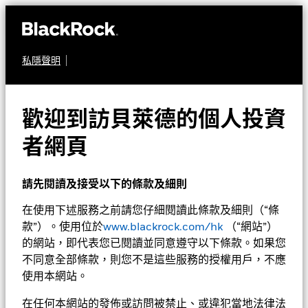
私隱聲明
多元資產
貝萊德MyMap多元均衡
歡迎到訪貝萊德的個人投資
基金
者網頁
請先閱讀及接受以下的條款及細則
在使用下述服務之前請您仔細閱讀此條款及細則（“條
款”）。使用位於
www.blackrock.com/hk
（“網站”）
的網站，即代表您已閱讀並同意遵守以下條款。如果您
不同意全部條款，則您不是這些服務的授權用戶，不應
淨值截至 2026年8月7日
1天淨值變動截至 2026年8月7日
使用本網站。
AUD 12.18
AUD 0.01 (0.08%)
52週波幅 10.73 - 12.20
在任何本網站的發佈或訪問被禁止、或違犯當地法律法