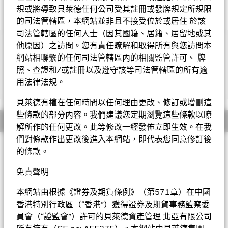
規或將導致貝萊德任何公司受其註冊或發牌規定所規限
的司法管轄區，本網站並非且不接受位於或居住 於該
司法管轄區的任何人士（因其國籍、居籍、居留地或其
他原因）之訪問。您有責任瞭解和取得所有與您訪問本
重要提示：
• 基金投資於其他集體投資計劃（「相關CIS 」），可能包括不受
網站相聯繫的任何司法管轄區內的相關監管許可、 牌
香港證券及期貨事務監察委員會（「證監會」）監管的集體投資計
照、查證和/或註冊以及遵守該等司法管轄區的所有適
劃。相關 CIS 可能無法達致它們的投資目標和策略，這可能對基金
用法律法規。
顯示全部
的資產淨值構成負面影響。當投資於相關 CIS 時，基金可能會涉及
額外成本。該相 CIS 可能不具備足夠的流動性應付基金的贖回要
貝萊德有權在任何時間以任何理由更改、修訂或增刪這
求。基金可能因為投資於由貝萊德集團的一個或多個聯繫公司管理
些條款的部分內容。我們建議您定期瀏覽這些條款以瞭
的相關 CIS 而產生潛在的利益衝突。
概要
解所作的任何更改。此等修改一經發佈立即生效。在我
• 基金的資產淨值可能因為投資於非主動管理及需承受追蹤指數
回報誤差風險的指數基金（包括交易所買賣基金 (「ETF」)）而受
們對條款作出更改後進入本網站，即代表您同意修訂後
投資目標
到不利影響。由於供求狀況等市場因素， ETF單位之買賣價格可能
的條款。
與其資產淨值存在大幅溢價或折讓，從而可能對基金的資產淨值構
MyMap多元均衡基金將力求透過主動式管理的多元資產投資組
成不利影響。
合，為投資者提供總回報(計及資本和收入回報)，同時以均衡型風
免責聲明
•概不保證基金的投資組合風險將在所有情況下維持於目標水平之
險狀況為目標。本基金將尋求通過間接投資於廣泛的資產類別以
內。當市場風險水平在短期內大幅變動，以維持投資組合風險於目
達致其投資目標，這些資產類別可包括股票和股票相關證券、定
本網站由根據《證券及期貨條例》（第571章）在中國
標水平可能會由於營運開支的增加而對基金的資產淨值構成不利影
息和定息相關證券、另類資產、現金及近似現金的工具。這些資
香港特別行政區（“香港”）獲得證券及期貨事務監察委
響。
產類別的投資將通過投資於集中的集體投資計劃投資組合的股份
員會（“證監會”）許可的貝萊德資產管理 北亞有限公司
•基金投資於股票，較大的股票價值波動可招致重大虧損。基金可
或單位來實現。