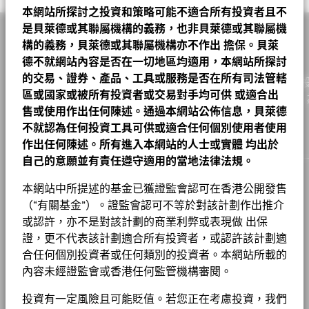
加權平均到期日
4.07
A10 對沖股份
2026年5月29日
GBP
AUD 0.008500
11.17
0.01
0.09
2026年8月7日
入，總額可能不等於100%。
本網站所探討之投資和策略可能不適合所有投資者且不
收入用途
分配
截至 2026年6月30日
ISHARES MSCI USA UCITS ETF USD ACC
11.60
Claire Gallagher
是貝萊德或其聯屬機構的義務，也非貝萊德或其聯屬機
ESG 整合
2026年4月30日
AUD 0.006000
A10 對沖股份
AUD
10.00
0.01
0.10
2026年8月7日
監管制度
連續12個月收益率
0.82%
UCITS
貝萊德MyMap多元均衡基金 A6 對沖股份 澳元 基
構的義務，貝萊德或其聯屬機構亦不作出
擔保。貝萊
EUR CASH(Alpha Committed)
6.94
截至 2026年7月31日
金
德不就網站內容是否在一切地區均適用，本網站所探討
A10 對沖股份
CAD
10.90
0.01
0.09
2026年8月7日
晨星分類
其他股債混合
查看派息紀錄
ISHARES CORE EURO CORP BOND ETF
6.50
市盈率
19.66
的交易、證券、產品、工具或服務是否在所有司法管轄
作為一家全球投資管理公司及客戶的信託人，貝萊德致力為
交易頻率
每日
A10 對沖股份
HKD
98.40
0.11
0.11
2026年8月7日
截至 2026年6月30日
基金章程
區或國家或被所有投資者或交易對手均可供
或適合出
表現
實現財務幸福。自1999年以來，我們憑藉領先的金融科技，
ISHARES MSCI EMERGING MARKETS UCIT
6.19
Rafael Iborra
售或使用作出任何陳述。通過本網站公佈信息，貝萊德
SEDOL
BMW70L3
到期收益率
戶提供理想的解決方案以協助他們達成其重要投資目標。
2.36
A10 對沖股份
CNH
97.09
0.11
0.11
2026年8月7日
貝萊德在其投資過程中考量許多投資風險。出於為我們的客戶尋求
ISHARES CORE MSCI EUROPE UCITS ETF
不就認為任何投資工具可供或適合任何個別使用者使用
5.42
截至 2026年6月30日
風險調整後的最佳回報，我們管理可能影響投資組合的重大風險和
股份成立日期
2022年3月15日
A2
EUR
11.45
0.01
0.09
2026年8月7日
作出任何陳述。所有進入本網站的人士或實體
均出於
機會，包括財務上重大的環境、社會和/或治理（ESG）數據或資
有效存續期
3.09
ISHARES JPM EM LCAL GVT BD ETF DST
4.25
貝萊德全球基金 – 基⾦產品資料概要
料（如有）。請參閱我們的
《貝萊德ESG整合聲明》
，以了解有關
貨幣(本地)
AUD
自己的意願並有責任遵守適用的當地法律法規。
截至 2026年6月30日
A2 對沖股份
USD
12.68
0.01
0.08
2026年8月7日
此方法的更多資料，並參閱基金文件，以了解這些重大風險如何在
ISHARES $ CORP BOND UCITS ETF USD
3.55
資產類別
多元資產
Chart
本産品中被考慮（如適用）。
集團
本網站中所提述的基金已獲證監會認可在香港公開發售
12
A2 對沖股份
HKD
120.36
0.14
0.12
2026年8月7日
Bar chart with 5 bars.
貝萊德全球基金 – MyMap多元均衡基⾦產品資料
（“有關基金”）。證監會認可不等於對該計劃作出推介
The chart has 1 X axis displaying categories.
首次認購費
5.00%
工作機會
The chart has 1 Y axis displaying Values. Range: 0 to 12.
概要
或認許，亦不是對該計劃的商業利弊或表現做 出保
A2 對沖股份
CNH
122.69
0.14
0.11
2026年8月7日
10
ISIN
LU2368536327
基金以主動方式管理，而其成分將會變動。所示持倉僅供說明用
證，更不代表該計劃適合所有投資者，或認許該計劃適
新聞中心
途，不應視作買賣有關證券的建議。基金細節、持倉和特色均截至
合任何個別投資者或任何類別的投資者。本網站所載的
表現費
0.00%
所示日期並可予更改。
1 至 10 全部: 17
8
Previous
Ne
BGF股息組成資料 (每月)
1
2
投資者關係
內容未經證監會或香港任何監管機構審閱。
投資或會更改
最低其後投資額
USD 1000
除特別註明外，所有資料截至月底。
Values
投資有一定風險且可能貶值。若您正在考慮投資，我們
6
註冊地點
盧森堡
法律通知