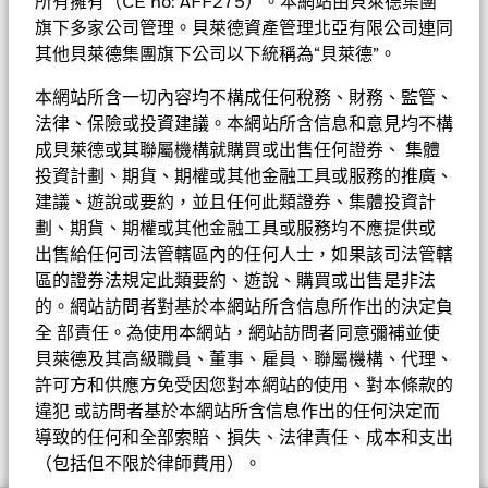
所有擁有（CE no: AFF275）。本網站由貝萊德集團
表現
旗下多家公司管理。貝萊德資產管理北亞有限公司連同
基金的全部貨幣對沖股份類別使用金融衍生產品以對沖貨幣風險。
其他貝萊德集團旗下公司以下統稱為“貝萊德”。
基金資料
股份類別中使用金融衍生產品可能為基金內其他股份類別帶來潛在
圖表
風險效應（亦稱為溢出）。該基金的管理公司將確保適當的程序得
本網站所含一切內容均不構成任何稅務、財務、監管、
以進行，以至對其他股份類別的風險效應減至最低。您只需直接在
基本因素及風險
法律、保險或投資建議。本網站所含信息和意見均不構
基金名稱下方使用下拉式方框，即可查閱這基金內全部股份類別—
基金總值
EUR 1,354,148,770
查看圖表
成貝萊德或其聯屬機構就購買或出售任何證券、 集體
貨幣對沖股份類別會於股份類別的名稱中顯示「對沖」的字眼。此
截至 2026年8月7日
持股
外，如欲索取所有貨幣對沖股份類別的完整列表，應向基金管理公
投資計劃、期貨、期權或其他金融工具或服務的推廣、
持倉數目
50
表現
基金成立日期
1999年1月4日
司提出。
建議、遊說或要約，並且任何此類證券、集體投資計
截至 2026年6月30日
投資分佈
截至 2026年6月30日
劃、期貨、期權或其他金融工具或服務均不應提供或
基準貨幣
EUR
3年貝他係數
1.159
出售給任何司法管轄區內的任何人士，如果該司法管轄
價格及交易所
截至 2026年7月31日
參考指標 1
MSCI歐洲貨幣聯盟指數
成分股名稱
比重(%)
區的證券法規定此類要約、遊說、購買或出售是非法
市賬率
3.45
首次認購費
的。網站訪問者對基於本網站所含信息所作出的決定負
5.00%
基金經理
ASML HOLDING NV
10.10
截至 2026年6月30日
Chart
截至 2026年6月30日
全 部責任。為使用本網站，網站訪問者同意彌補並使
40
Bar chart with 2 data series.
ISIN
LU0969580488
股份類別
貨幣
淨值
變動
變動(%)
資產淨值截至
可持續發展特徵
貝萊德及其高級職員、董事、雇員、聯屬機構、代理、
The chart has 1 X axis displaying categories.
三年標準差
14.66%
比重（%）
UNICREDIT SPA
5.13
The chart has 1 Y axis displaying Values. Range: -20 to 40.
表現費
0.00%
截至 2026年7月31日
許可方和供應方免受因您對本網站的使用、對本條款的
A2
EUR
57.26
0.34
0.60
2026年8月7日
30
業務參與
SAFRAN SA
4.96
投資分佈
違犯 或訪問者基於本網站所含信息作出的任何決定而
基金
基準
Net
最低其後投資額
市盈率
USD 1000
22.68
A2
USD
66.18
0.48
0.73
2026年8月7日
導致的任何和全部索賠、損失、法律責任、成本和支出
截至 2026年6月30日
可持續發展特徵可為投資者提供傳統以外的指標，連同其他指標及
20
SIEMENS AG
4.55
Tom Joy
工業
相關文件
33.96
20.19
13.77
註冊地點
盧森堡
（包括但不限於律師費用）。
資訊，投資者可以用來評估基金在環境、社會、管治(ESG)方面的
A2 對沖股份
USD
32.82
0.20
0.61
2026年8月7日
業務參與指標有助於投資者更全面地瞭解基金可能透過其投資而暴