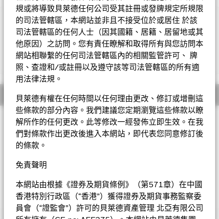
規或將導致貝萊德任何公司受其註冊或發牌規定所規限
的司法管轄區，本網站並非且不接受位於或居住 於該
重要提示︰
司法管轄區的任何人士（因其國籍、居籍、居留地或其
• 基金投資於股票，較大的股票價值波動可招致重大虧損。基金
投資集中於歐洲經濟及貨幣聯盟成員國，因此與較廣泛的投資相
他原因）之訪問。您有責任瞭解和取得所有與您訪問本
比，其波動性或會較高。
網站相聯繫的任何司法管轄區內的相關監管許可、 牌
顯示全部
• 基金需承受貨幣匯率風險、小型公司的波動性及流動性風險及
照、查證和/或註冊以及遵守該等司法管轄區的所有適
或然可換股債券風險。
用法律法規。
• 基金可運用衍生工具作對沖及投資用途。然而，不會廣泛用作
投資用途。基金在使用衍生工具時可能蒙受損失。
概要
貝萊德有權在任何時間以任何理由更改、修訂或增刪這
• 基金價值可升可跌，且可於短期內反覆，投資者或有可能損失
些條款的部分內容。我們建議您定期瀏覽這些條款以瞭
一定程度的投資金額。
投資目標
• 資者不應單憑此文件作投資決定。投資者應參閱基金章程及產
解所作的任何更改。此等修改一經發佈立即生效。在我
品資料概要以了解風險因素等詳情。
歐元市場基金以盡量提高總回報為目標。基金將不少於70%的總
們對條款作出更改後進入本網站，即代表您同意修訂後
資產投資於在歐洲經濟及貨幣聯盟（「歐洲經濟及貨幣聯盟」）
的條款。
內的歐盟成員國註冊的公司的股本證券，投資項目亦可包括（但
不限於）投資顧問認為 在可見將來有機會加入歐洲經濟及貨幣聯
免責聲明
盟的歐盟成員國，以及以歐洲以外地區為基地，但在歐洲經濟及
貨 幣聯盟參與國從事大部份經濟活動的公司。
本網站由根據《證券及期貨條例》（第571章）在中國
香港特別行政區（“香港”）獲得證券及期貨事務監察委
貝萊德歐元市場基金
員會（“證監會”）許可的貝萊德資產管理 北亞有限公司