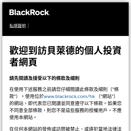
私隱聲明
股票
貝萊德歐元市場基金
歡迎到訪貝萊德的個人投資
者網頁
請先閱讀及接受以下的條款及細則
在使用下述服務之前請您仔細閱讀此條款及細則（“條
款”）。使用位於
www.blackrock.com/hk
（“網站”）
淨值截至 2026年8月7日
1天淨值變動截至 2026年8月7日
的網站，即代表您已閱讀並同意遵守以下條款。如果您
美元 32.82
美元 0.20 (0.61%)
不同意全部條款，則您不是這些服務的授權用戶，不應
52週波幅 27.13 - 33.20
使用本網站。
在任何本網站的發佈或訪問被禁止、或違犯當地法律法