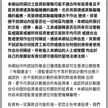
Values
特徵。 可持續發展特徵並非目前或未來表現的指引，亦不反映基
ASM INTERNATIONAL NV
4.53
金融
26.01
25.28
0.73
管理公司
BlackRock (Luxembourg) S.A.
10
露在其中的具體活動。
本網站所探討之投資和策略可能不適合所有投資者且不
金的潛在風險及回報程度。 資訊僅用於提高透明度和僅供參考。
A2 對沖股份
SGD
40.88
0.24
0.59
2026年8月7日
是貝萊德或其聯屬機構的義務，也非貝萊德或其聯屬機
交易結算日
SIEMENS ENERGY AG
交易日 + 3 日
3.63
投資者在評估基金時不應單獨或孤立地考慮可持續發展特徵，而是
資訊科技
貝萊德歐元市場基金 A2 對沖股份 美元 基金
22.17
17.24
4.93
業務參與指標並不代表基金投資目標的，除非基金文件另有說明且
0
A2 對沖股份
應看作為其中一項參考資訊。
構的義務，貝萊德或其聯屬機構亦不作出
HKD
221.88
1.35
0.61
擔保。貝萊
2026年8月7日
彭博代號
包括在基金投資目標，否則不會改變基金投資目標或限制基金的可
BEMA2HU
CAIXABANK SA
3.62
公用事業
4.24
6.89
-2.64
德不就網站內容是否在一切地區均適用，本網站所探討
投資領域，也不代表基金將採用 ESG 或影響導向的投資策略或排
作為一家全球投資管理公司及客戶的信託人，貝萊德致力為
A2 對沖股份
GBP
28.24
0.17
0.61
2026年8月7日
這些指標並不反映基金如何或會否納入ESG因素。
除非在基金文件
-10
香港證監會認可ESG基金
的交易、證券、產品、工具或服務是否在所有司法管轄
否
基金章程
除篩選。有關基金投資策略的更多資訊，請參閱基金章程。
ERSTE GROUP BANK AG
原材料
4.21
3.87
3.36
0.34
實現財務幸福。自1999年以來，我們憑藉領先的金融科技，
中另有註明並包含在基金的投資目標中，否則這些指標不會改變基
區或國家或被所有投資者或交易對手均可供
或適合出
A2 對沖股份
CHF
31.78
0.19
0.60
2026年8月7日
股份成立日期
金的投資目標或限制基金的可投資領域，亦不代表基金會採用以
戶提供理想的解決方案以協助他們達成其重要投資目標。
2013年9月25日
醫療保健
3.79
5.82
-2.03
ABN AMRO BANK NV
-20
3.20
要查看業務參與指標背後的 MSCI 方法，可透過
售或使用作出任何陳述。通過本網站公佈信息，貝萊德
以下連結。
ESG或Impact為主的投資策略或排除性篩選。
請參閱基金章程以
2016
2017
2018
2019
2020
2021
2022
2023
2024
2025
A4
GBP
45.28
0.29
0.64
2026年8月7日
貨幣(本地)
USD
不就認為任何投資工具可供或適合任何個別使用者使用
了解更多關於基金的投資策略。
非必需消費品
3.39
7.96
-4.57
AIRBUS SE
3.05
MSCI－爭議性武器
0.00%
貝萊德全球基金 – 基⾦產品資料概要
作出任何陳述。所有進入本網站的人士或實體
均出於
資產類別
股票
A4
EUR
49.10
0.29
0.59
2026年8月7日
年度回報(%)
參考指標 1
截至 2026年6月30日
欲查看MSCI對可持續發展特徵的評估方法，請使用
以下連結
自己的意願並有責任遵守適用的當地法律法規。
能源
1.41
3.47
-2.06
End of interactive chart.
SFDR分類
集團
第8條
C2
MSCI－核武器
EUR
40.85
0.25
0.62
2026年8月7日
8.00%
在此期間內的業績表現是在不再適用的情況下達致的。
現金及衍生產品
本網站中所提述的基金已獲證監會認可在香港公開發售
0.82
0.02
0.80
基金以主動方式管理，而其成分將會變動。所示持倉僅供說明用
貝萊德歐元市場基金產品資料概要
截至 2026年6月30日
MSCI ESG 基金評級 (AAA-CCC)
AA
管理費
1.50%
工作機會
途，不應視作買賣有關證券的建議。基金細節、持倉和特色均截至
（“有關基金”）。證監會認可不等於對該計劃作出推介
房地產
0.00
0.60
-0.60
所示日期並可予更改。
MSCI－民用槍械
0.00%
1 至 10 全部: 17
或認許，亦不是對該計劃的商業利弊或表現做 出保
Previous
Ne
1
2
管理費 (部分基金/股份類別包括
1.50%
截至 2026年7月17日
新聞中心
投資或會更改
截至 2026年6月30日
2016
2017
2018
2019
2020
2021
2022
2
分銷費)
證，更不代表該計劃適合所有投資者，或認許該計劃適
除特別註明外，所有資料截至月底。
顯示全部
MSCI ESG 品質得分 (0-10)
7.73
BGF股息組成資料 (每月)
投資者關係
合任何個別投資者或任何類別的投資者。本網站所載的
MSCI－煙草
0.00%
最低首次投資額
USD 5000
截至 2026年7月17日
年度
負比重可能是因特定情況（包括基金購入證券的交易和結算日時
截至 2026年6月30日
內容未經證監會或香港任何監管機構審閱。
回報
差）及／或為增加或減少市場風險及／或風險管理而利用若干金融
收入用途
累積
基金 Lipper 全球分類
Equity Europe
(%)
-0.32
16.42
-16.61
30.50
9.51
28.40
-16.53
MSCI－聯合國全球契約違反者
法律通知
0.00%
工具（包括衍生工具）所致。投資分佈或會更改。 由於四捨五
投資有一定風險且可能貶值。若您正在考慮投資，我們
USD
截至 2026年7月17日
貝萊德全球基金 - 最新每季派息