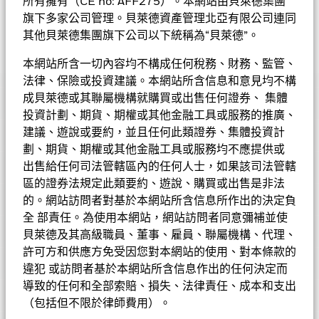
所有擁有（CE no: AFF275）。本網站由貝萊德集團
不限於）投資顧問認為 在可見將來有機會加入歐洲經濟及貨幣聯
旗下多家公司管理。貝萊德資產管理北亞有限公司連同
盟的歐盟成員國，以及以歐洲以外地區為基地，但在歐洲經濟及
貨 幣聯盟參與國從事大部份經濟活動的公司。
其他貝萊德集團旗下公司以下統稱為“貝萊德”。
貝萊德歐元市場基金
本網站所含一切內容均不構成任何稅務、財務、監管、
法律、保險或投資建議。本網站所含信息和意見均不構
成貝萊德或其聯屬機構就購買或出售任何證券、 集體
表現
投資計劃、期貨、期權或其他金融工具或服務的推廣、
基金的全部貨幣對沖股份類別使用金融衍生產品以對沖貨幣風險。
基金資料
股份類別中使用金融衍生產品可能為基金內其他股份類別帶來潛在
建議、遊說或要約，並且任何此類證券、集體投資計
圖表
風險效應（亦稱為溢出）。該基金的管理公司將確保適當的程序得
劃、期貨、期權或其他金融工具或服務均不應提供或
以進行，以至對其他股份類別的風險效應減至最低。您只需直接在
基本因素及風險
出售給任何司法管轄區內的任何人士，如果該司法管轄
基金名稱下方使用下拉式方框，即可查閱這基金內全部股份類別—
基金總值
EUR 1,354,148,770
查看圖表
區的證券法規定此類要約、遊說、購買或出售是非法
貨幣對沖股份類別會於股份類別的名稱中顯示「對沖」的字眼。此
截至 2026年8月7日
基金評級
的。網站訪問者對基於本網站所含信息所作出的決定負
外，如欲索取所有貨幣對沖股份類別的完整列表，應向基金管理公
持倉數目
50
表現
基金成立日期
1999年1月4日
司提出。
全 部責任。為使用本網站，網站訪問者同意彌補並使
截至 2026年6月30日
持股
Morningstar星號評級
貝萊德及其高級職員、董事、雇員、聯屬機構、代理、
基準貨幣
EUR
3年貝他係數
1.164
許可方和供應方免受因您對本網站的使用、對本條款的
投資分佈
截至 2026年7月31日
參考指標 1
截至 2026年6月30日
MSCI歐洲貨幣聯盟指數
違犯 或訪問者基於本網站所含信息作出的任何決定而
市賬率
導致的任何和全部索賠、損失、法律責任、成本和支出
3.45
首次認購費
5.00%
價格及交易所
晨星星號評
截至 2026年6月30日
成分股名稱
比重(%)
Chart
（包括但不限於律師費用）。
30
級
Bar chart with 2 data series.
ISIN
LU0093502762