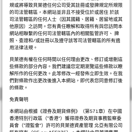
規或將導致貝萊德任何公司受其註冊或發牌規定所規限
的司法管轄區，本網站並非且不接受位於或居住 於該
司法管轄區的任何人士（因其國籍、居籍、居留地或其
他原因）之訪問。您有責任瞭解和取得所有與您訪問本
網站相聯繫的任何司法管轄區內的相關監管許可、 牌
照、查證和/或註冊以及遵守該等司法管轄區的所有適
用法律法規。
重要提示︰
• 基金投資於股票，較大的股票價值波動可招致重大虧損。基金
貝萊德有權在任何時間以任何理由更改、修訂或增刪這
投資集中於歐洲經濟及貨幣聯盟成員國，因此與較廣泛的投資相
些條款的部分內容。我們建議您定期瀏覽這些條款以瞭
比，其波動性或會較高。
解所作的任何更改。此等修改一經發佈立即生效。在我
顯示全部
• 基金需承受貨幣匯率風險、小型公司的波動性及流動性風險及
或然可換股債券風險。
們對條款作出更改後進入本網站，即代表您同意修訂後
• 基金可運用衍生工具作對沖及投資用途。然而，不會廣泛用作
的條款。
投資用途。基金在使用衍生工具時可能蒙受損失。
概要
• 基金價值可升可跌，且可於短期內反覆，投資者或有可能損失
免責聲明
一定程度的投資金額。
投資目標
• 資者不應單憑此文件作投資決定。投資者應參閱基金章程及產
本網站由根據《證券及期貨條例》（第571章）在中國
品資料概要以了解風險因素等詳情。
歐元市場基金以盡量提高總回報為目標。基金將不少於70%的總
香港特別行政區（“香港”）獲得證券及期貨事務監察委
資產投資於在歐洲經濟及貨幣聯盟（「歐洲經濟及貨幣聯盟」）
員會（“證監會”）許可的貝萊德資產管理 北亞有限公司
內的歐盟成員國註冊的公司的股本證券，投資項目亦可包括（但