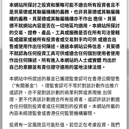
基金經理
The chart has 1 X axis displaying categories.
三年標準差
14.71%
截至 2026年7月31日
ASML HOLDING NV
本網站所探討之投資和策略可能不適合所有投資者且不
10.10
The chart has 1 Y axis displaying Values. Range: -30 to 30.
截至 2026年6月30日
表現費
0.00%
截至 2026年7月31日
20
股份類別
貨幣
淨值
變動
變動(%)
資產淨值截至
是貝萊德或其聯屬機構的義務，也非貝萊德或其聯屬機
可持續發展特徵
比重（%）
UNICREDIT SPA
5.13
Morningstar, Inc. 版權所有。
最低其後投資額
市盈率
USD 1000
22.68
構的義務，貝萊德或其聯屬機構亦不作出
擔保。貝萊
A2
EUR
57.26
0.34
0.60
2026年8月7日
截至 2026年6月30日
10
德不就網站內容是否在一切地區均適用，本網站所探討
業務參與
SAFRAN SA
4.96
註冊地點
盧森堡
投資分佈
基金
基準
Net
的交易、證券、產品、工具或服務是否在所有司法管轄
A2
USD
66.18
0.48
0.73
2026年8月7日
Values
可持續發展特徵可為投資者提供傳統以外的指標，連同其他指標及
管理公司
BlackRock (Luxembourg) S.A.
SIEMENS AG
4.55
0
Tom Joy
區或國家或被所有投資者或交易對手均可供
或適合出
工業
相關文件
33.96
20.19
13.77
資訊，投資者可以用來評估基金在環境、社會、管治(ESG)方面的
A2 對沖股份
USD
32.82
0.20
0.61
2026年8月7日
售或使用作出任何陳述。通過本網站公佈信息，貝萊德
業務參與指標有助於投資者更全面地瞭解基金可能透過其投資而暴
交易結算日
交易日 + 3 日
特徵。 可持續發展特徵並非目前或未來表現的指引，亦不反映基
ASM INTERNATIONAL NV
4.53
金融
26.01
25.28
0.73
不就認為任何投資工具可供或適合任何個別使用者使用
-10
露在其中的具體活動。
金的潛在風險及回報程度。 資訊僅用於提高透明度和僅供參考。
A2 對沖股份
SGD
40.88
0.24
0.59
2026年8月7日
彭博代號
MI9A GR
作出任何陳述。所有進入本網站的人士或實體
均出於
SIEMENS ENERGY AG
3.63
投資者在評估基金時不應單獨或孤立地考慮可持續發展特徵，而是
資訊科技
貝萊德歐元市場基金 A2 歐元 基金
22.17
17.24
4.93
業務參與指標並不代表基金投資目標的，除非基金文件另有說明且
自己的意願並有責任遵守適用的當地法律法規。
A2 對沖股份
應看作為其中一項參考資訊。
-20
GBP
28.24
0.17
0.61
2026年8月7日
香港證監會認可ESG基金
否
包括在基金投資目標，否則不會改變基金投資目標或限制基金的可
CAIXABANK SA
3.62
公用事業
4.24
6.89
-2.64
投資領域，也不代表基金將採用 ESG 或影響導向的投資策略或排
作為一家全球投資管理公司及客戶的信託人，貝萊德致力為
股份成立日期
本網站中所提述的基金已獲證監會認可在香港公開發售
1999年1月4日
A2 對沖股份
CHF
31.78
0.19
0.60
2026年8月7日
這些指標並不反映基金如何或會否納入ESG因素。
除非在基金文件
-30
基金章程
除篩選。有關基金投資策略的更多資訊，請參閱基金章程。
ERSTE GROUP BANK AG
原材料
4.21
3.87
3.36
0.34
實現財務幸福。自1999年以來，我們憑藉領先的金融科技，
中另有註明並包含在基金的投資目標中，否則這些指標不會改變基
（“有關基金”）。證監會認可不等於對該計劃作出推介
2016
2017
2018
2019
2020
2021
2022
2023
2024
2025
貨幣(本地)
EUR
A2 對沖股份
HKD
221.88
1.35
0.61
2026年8月7日
金的投資目標或限制基金的可投資領域，亦不代表基金會採用以
戶提供理想的解決方案以協助他們達成其重要投資目標。
或認許，亦不是對該計劃的商業利弊或表現做 出保
醫療保健
3.79
5.82
-2.03
ABN AMRO BANK NV
3.20
要查看業務參與指標背後的 MSCI 方法，可透過
以下連結。
ESG或Impact為主的投資策略或排除性篩選。
請參閱基金章程以
資產類別
股票
證，更不代表該計劃適合所有投資者，或認許該計劃適
年度回報(%)
參考指標 1
A4
GBP
45.28
0.29
0.64
2026年8月7日
了解更多關於基金的投資策略。
非必需消費品
3.39
7.96
-4.57
AIRBUS SE
合任何個別投資者或任何類別的投資者。本網站所載的
3.05
MSCI－爭議性武器
0.00%
貝萊德全球基金 – 基⾦產品資料概要
End of interactive chart.
SFDR分類
第8條
A4
EUR
49.10
0.29
0.59
2026年8月7日
在此期間內的業績表現是在不再適用的情況下達致的。
內容未經證監會或香港任何監管機構審閱。
截至 2026年6月30日
欲查看MSCI對可持續發展特徵的評估方法，請使用
以下連結
能源
1.41
3.47
-2.06
管理費
1.50%
集團
C2
MSCI－核武器
USD
47.21
0.34
0.73
2026年8月7日
8.00%
投資有一定風險且可能貶值。若您正在考慮投資，我們
現金及衍生產品
0.82
0.02
0.80