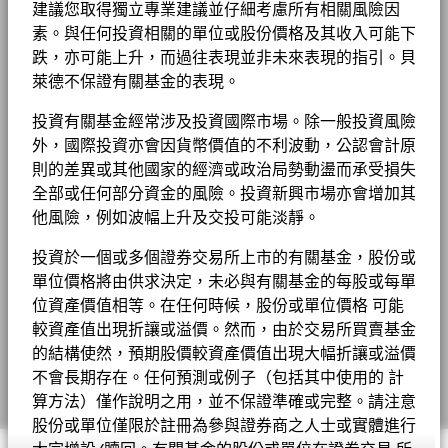
基金以主動方式管理，而其成分將會變動。所示持倉僅供說明用
貝萊德歐元市場基金產品資料概要
管理費 (部分基金/股份類別包括
1.50%
截至 2026年6月30日
MSCI ESG 基金評級 (AAA-CCC)
AA
建議您取得獨立專業建議並仔細考慮所有相關風險因
工作機會
途，不應視作買賣有關證券的建議。基金細節、持倉和特色均截至
2016
2017
2018
2019
2020
2021
2022
2
分銷費)
房地產
素。與任何投資相關的單位或股份價格及其收入可能下
0.00
0.60
-0.60
所示日期並可予更改。
MSCI－民用槍械
0.00%
1 至 10 全部: 17
Previous
Ne
1
2
截至 2026年7月17日
新聞中心
最低首次投資額
USD 5000
投資或會更改
跌，亦可能上升，而過往表現並非未來表現的指引。貝
截至 2026年6月30日
年
除特別註明外，所有資料截至月底。
度
顯示全部
萊德不保證有關基金的表現。
MSCI ESG 品質得分 (0-10)
7.73
BGF股息組成資料 (每月)
收入用途
累積
投資者關係
MSCI－煙草
0.00%
回
截至 2026年7月17日
負比重可能是因特定情況（包括基金購入證券的交易和結算日時
報
-0.83
14.18
-18.77
26.84
8.69
27.23
-19.39
截至 2026年6月30日
投資有關基金經常涉及投資國際市場。除一般投資風險
監管制度
UCITS
差）及／或為增加或減少市場風險及／或風險管理而利用若干金融
(%)
基金 Lipper 全球分類
Equity Europe
外，國際投資亦會因貨幣價值的不利波動，公認會計原
MSCI－聯合國全球契約違反者
法律通知
0.00%
EUR
工具（包括衍生工具）所致。投資分佈或會更改。 由於四捨五
截至 2026年7月17日
晨星分類
貝萊德全球基金 - 最新每季派息
歐元區大型股票
入，總額可能不等於100%。
則的差異或其他國家的經濟或政治局勢動盪而承受損失
條款及細則
截至 2026年6月30日
MSCI 加權平均碳密度 （噸 每百
93.20
全部或任何部分資金的風險。投資新興市場亦會增加其
交易頻率
每日
參
萬美元銷售額之二氧化碳等量）
他風險，例如波幅上升及交投可能淡靜。
考
MSCI－動力煤
0.00%
私隱通知
SEDOL
5598340
指
截至 2026年6月30日
4.37
12.49
-12.71
25.47
-1.02
22.16
-12.47
貝萊德全球基金 - 最新每月派息
截至 2026年7月17日
標 1
有關費用詳情, 請參閱基金章程。
投資於一個或多個證券交易所上市的有關基金，股份或
業務連續性
EUR
MSCI－油砂
0.00%
單位價格將由供求決定，未必與有關基金的每股或每單
MSCI ESG % 涵蓋範圍
99.35
截至 2026年6月30日
詐騙提示
位資產價值相等。在任何時候，股份或單位價格 可能
截至 2026年7月17日
BGF股息組成資料 (每季)
較資產值出現折讓或溢價。然而，由於交易所買賣基金
表現已扣除持續徵收的收費，惟不包括認購和贖回費用。
MSCI ESG 品質得分－同類基金
16.11
Cookie通知
的結構使然，預期股價較資產價值出現大幅折讓或溢價
百分位數
不會長期存在。任何預測或例子（包括其中使用的 計
截至 2026年7月17日
Manage cookies
往績並非未來表現的指引。投資者或未能取回投資的全部本金。
業務參與涵蓋範圍
99.89%
算方法）僅作說明之用，並不保證準確或完整。請注意
截至 2026年6月30日
貝萊德全球基金年報及賬目 - 只提供英文版本
同類基金組別
1,316
表現按該時期的資產淨值計算，股息再作投資。表現數據已扣除費
股份或單位僅限於註冊為參與證券商之人士或實體進行
截至 2026年7月17日
未涵蓋的基金百分比
0.08%