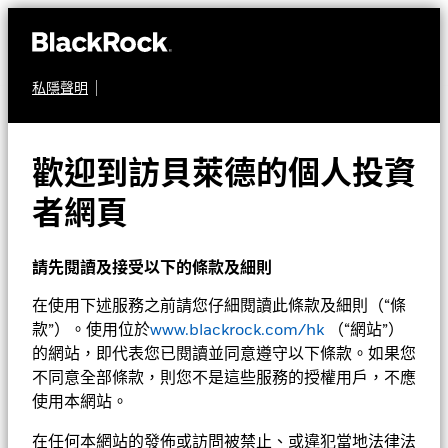
私隱聲明
股票
貝萊德歐元市場基金
歡迎到訪貝萊德的個人投資
者網頁
請先閱讀及接受以下的條款及細則
在使用下述服務之前請您仔細閱讀此條款及細則（“條
款”）。使用位於
www.blackrock.com/hk
（“網站”）
淨值截至 2026年8月7日
1天淨值變動截至 2026年8月7日
的網站，即代表您已閱讀並同意遵守以下條款。如果您
EUR 57.26
EUR 0.34 (0.60%)
不同意全部條款，則您不是這些服務的授權用戶，不應
52週波幅 47.64 - 58.09
使用本網站。
Morningstar星號評級
在任何本網站的發佈或訪問被禁止、或違犯當地法律法