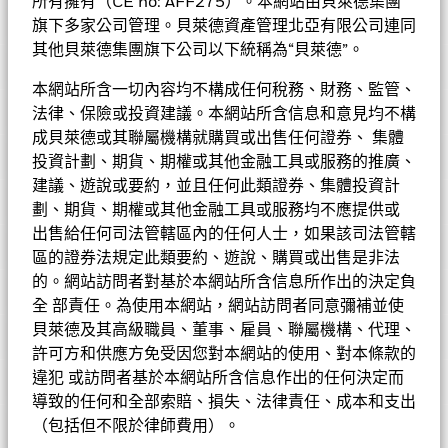
一定程度的投資金額。
所有擁有（CE no: AFF275）。本網站由貝萊德集團
表現
• 投資者不應單憑此文件作投資決定。投資者應參閱基金章程及
旗下多家公司管理。貝萊德資產管理北亞有限公司連同
產品資料概要以了解風險因素等詳情。
基金的全部貨幣對沖股份類別使用金融衍生產品以對沖貨幣風險。
其他貝萊德集團旗下公司以下統稱為“貝萊德”。
基金資料
股份類別中使用金融衍生產品可能為基金內其他股份類別帶來潛在
圖表
風險效應（亦稱為溢出）。該基金的管理公司將確保適當的程序得
本網站所含一切內容均不構成任何稅務、財務、監管、
以進行，以至對其他股份類別的風險效應減至最低。您只需直接在
基本因素及風險
法律、保險或投資建議。本網站所含信息和意見均不構
基金名稱下方使用下拉式方框，即可查閱這基金內全部股份類別—
基金總值
美元 987,366,771
查看圖表
成貝萊德或其聯屬機構就購買或出售任何證券、 集體
貨幣對沖股份類別會於股份類別的名稱中顯示「對沖」的字眼。此
截至 2026年8月7日
持股
外，如欲索取所有貨幣對沖股份類別的完整列表，應向基金管理公
投資計劃、期貨、期權或其他金融工具或服務的推廣、
持倉數目
58
基金成立日期
2008年6月24日
司提出。
建議、遊說或要約，並且任何此類證券、集體投資計
截至 2026年6月30日
投資分佈
截至 2026年6月30日
劃、期貨、期權或其他金融工具或服務均不應提供或
基準貨幣
USD
派息紀錄
三年標準差
21.00%
出售給任何司法管轄區內的任何人士，如果該司法管轄
價格及交易所
截至 2026年7月31日
參考指標 1
MSCI中國10/40 淨回報指數
成分股名稱
比重(%)
區的證券法規定此類要約、遊說、購買或出售是非法
市盈率
19.12
的。網站訪問者對基於本網站所含信息所作出的決定負
首次認購費
5.00%
基金經理
TENCENT HOLDINGS LTD
9.18
截至 2026年6月30日
除淨日
派息
全 部責任。為使用本網站，網站訪問者同意彌補並使
截至 2026年6月30日
ISIN
LU0827875930
股份類別
貨幣
淨值
變動
變動(%)
資產淨值截至
2025年8月29日
GBP 0.162342
貝萊德及其高級職員、董事、雇員、聯屬機構、代理、
可持續發展特徵
連續12個月收益率
1.02%
比重（%）
CHINA CONSTRUCTION BANK CORP
8.42
表現費
許可方和供應方免受因您對本網站的使用、對本條款的
0.00%
截至 2026年7月31日
A10
USD
11.34
0.05
0.44
2026年8月7日
2024年8月30日
GBP 0.194084
業務參與
CONTEMPORARY AMPEREX TECHNOLOGY CO LTD
5.68
違犯 或訪問者基於本網站所含信息作出的任何決定而
投資分佈
基金
基準
Net
最低其後投資額
3年貝他係數
USD 1000
0.837
A2
2023年8月31日
HKD
21.04
GBP 0.112471
0.09
0.43
2026年8月7日
導致的任何和全部索賠、損失、法律責任、成本和支出
截至 2026年7月31日
可持續發展特徵可為投資者提供傳統以外的指標，連同其他指標及
NETEASE INC
3.57
Lucy Liu (INV)
資訊科技
ESG 整合
28.84
14.89
13.95
註冊地點
盧森堡
（包括但不限於律師費用）。
資訊，投資者可以用來評估基金在環境、社會、管治(ESG)方面的
2022年8月31日
GBP 0.069398
A2
USD
20.52
0.09
0.44
2026年8月7日
市賬率
2.14