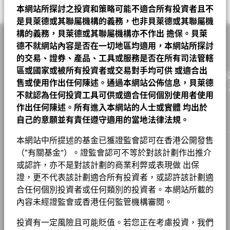
業務參與指標有助於投資者更全面地瞭解基金可能透過其投資而暴
特徵。 可持續發展特徵並非目前或未來表現的指引，亦不反映基
BAIDU INC
3.49
工業
18.31
6.61
11.70
管理公司
BlackRock (Luxembourg) S.A.
截至 2026年6月30日
相關文件
本網站所探討之投資和策略可能不適合所有投資者且不
露在其中的具體活動。
金的潛在風險及回報程度。 資訊僅用於提高透明度和僅供參考。
A2
EUR
17.75
0.05
0.28
2026年8月7日
查看派息紀錄
是貝萊德或其聯屬機構的義務，也非貝萊德或其聯屬機
交易結算日
BYD CO LTD
交易日 + 3 日
3.14
投資者在評估基金時不應單獨或孤立地考慮可持續發展特徵，而是
通訊
16.24
14.33
1.91
業務參與指標並不代表基金投資目標的，除非基金文件另有說明且
構的義務，貝萊德或其聯屬機構亦不作出
擔保。貝萊
A2 對沖股份
應看作為其中一項參考資訊。
SGD
16.08
0.07
0.44
2026年8月7日
ESG 整合
表現
彭博代號
包括在基金投資目標，否則不會改變基金投資目標或限制基金的可
BGCD4RF
HWATSING TECHNOLOGY CO LTD
2.83
金融
13.81
20.86
-7.05
德不就網站內容是否在一切地區均適用，本網站所探討
投資領域，也不代表基金將採用 ESG 或影響導向的投資策略或排
A2 對沖股份
EUR
14.56
0.06
0.41
2026年8月7日
這些指標並不反映基金如何或會否納入ESG因素。
除非在基金文件
的交易、證券、產品、工具或服務是否在所有司法管轄
香港證監會認可ESG基金
否
除篩選。有關基金投資策略的更多資訊，請參閱基金章程。
ZHONGJI INNOLIGHT CO LTD
非必需消費品
9.31
22.06
-12.75
2.78
中另有註明並包含在基金的投資目標中，否則這些指標不會改變基
區或國家或被所有投資者或交易對手均可供
或適合出
A2 對沖股份
AUD
14.71
0.06
0.41
2026年8月7日
作為一家全球投資管理公司及客戶的信託人，貝萊德致力為
股份成立日期
金的投資目標或限制基金的可投資領域，亦不代表基金會採用以
2012年9月13日
現金
售或使用作出任何陳述。通過本網站公佈信息，貝萊德
4.92
0.00
4.92
HONGFA TECHNOLOGY CO LTD
2.76
要查看業務參與指標背後的 MSCI 方法，可透過
以下連結。
ESG或Impact為主的投資策略或排除性篩選。
實現財務幸福。自1999年以來，我們憑藉領先的金融科技，
請參閱基金章程以
A2 對沖股份
CNH
122.90
0.51
0.42
2026年8月7日
貨幣(本地)
不就認為任何投資工具可供或適合任何個別使用者使用
GBP
了解更多關於基金的投資策略。
戶提供理想的解決方案以協助他們達成其重要投資目標。
原材料
貝萊德在其投資過程中考量許多投資風險。出於為我們的客戶尋求
2.90
5.67
-2.77
ALIBABA GROUP HOLDING LTD
2.69
MSCI－爭議性武器
0.00%
Chart
作出任何陳述。所有進入本網站的人士或實體
均出於
60
風險調整後的最佳回報，我們管理可能影響投資組合的重大風險和
資產類別
股票
A4 對沖股份
GBP
15.79
0.07
0.45
2026年8月7日
Bar chart with 2 data series.
截至 2026年6月30日
欲查看MSCI對可持續發展特徵的評估方法，請使用
自己的意願並有責任遵守適用的當地法律法規。
以下連結
醫療保健
2.68
5.43
-2.75
機會，包括財務上重大的環境、社會和/或治理（ESG）數據或資
The chart has 1 X axis displaying categories.
SFDR分類
第8條
The chart has 1 Y axis displaying Values. Range: -40 to 60.
料（如有）。請參閱我們的
《貝萊德ESG整合聲明》
，以了解有關
C2
MSCI－核武器
USD
16.32
0.07
0.43
2026年8月7日
0.00%
本網站中所提述的基金已獲證監會認可在香港公開發售
基本消費品
1.89
3.05
-1.16
基金以主動方式管理，而其成分將會變動。所示持倉僅供說明用
40
此方法的更多資料，並參閱基金文件，以了解這些重大風險如何在
截至 2026年6月30日
MSCI ESG 基金評級 (AAA-CCC)
A
管理費
0.75%
途，不應視作買賣有關證券的建議。基金細節、持倉和特色均截至
（“有關基金”）。證監會認可不等於對該計劃作出推介
本産品中被考慮（如適用）。
集團
房地產
1.11
1.61
-0.51
所示日期並可予更改。
MSCI－民用槍械
0.00%
1 至 10 全部: 16
或認許，亦不是對該計劃的商業利弊或表現做 出保
Previous
Ne
1
2
管理費 (部分基金/股份類別包括
0.75%
截至 2026年7月17日
投資或會更改
工作機會
20
截至 2026年6月30日
分銷費)
證，更不代表該計劃適合所有投資者，或認許該計劃適
除特別註明外，所有資料截至月底。
Values
顯示全部
MSCI ESG 品質得分 (0-10)
6.88
合任何個別投資者或任何類別的投資者。本網站所載的
MSCI－煙草
0.00%
新聞中心
最低首次投資額
USD 100000
截至 2026年7月17日
負比重可能是因特定情況（包括基金購入證券的交易和結算日時
截至 2026年6月30日
內容未經證監會或香港任何監管機構審閱。
0
差）及／或為增加或減少市場風險及／或風險管理而利用若干金融
收入用途
分配
投資者關係
基金 Lipper 全球分類
Equity China
MSCI－聯合國全球契約違反者
0.00%
工具（包括衍生工具）所致。投資分佈或會更改。 由於四捨五
投資有一定風險且可能貶值。若您正在考慮投資，我們
截至 2026年7月17日