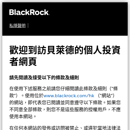
私隱聲明
股票
貝萊德中國基金
歡迎到訪貝萊德的個人投資
者網頁
請先閱讀及接受以下的條款及細則
在使用下述服務之前請您仔細閱讀此條款及細則（“條
款”）。使用位於
www.blackrock.com/hk
（“網站”）
淨值截至 2026年8月7日
1天淨值變動截至 2026年8月7日
的網站，即代表您已閱讀並同意遵守以下條款。如果您
GBP 16.19
GBP 0.06 (0.37%)
不同意全部條款，則您不是這些服務的授權用戶，不應
52週波幅 15.15 - 17.76
使用本網站。
在任何本網站的發佈或訪問被禁止、或違犯當地法律法