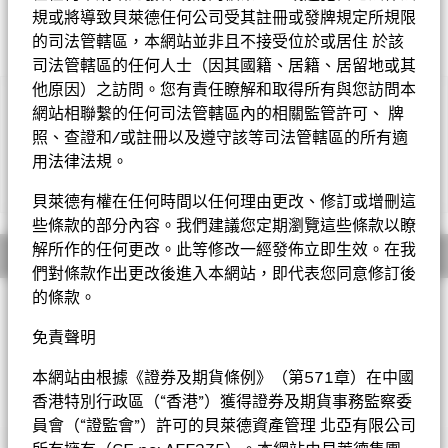
規或將導致貝萊德任何公司受其註冊或發牌規定所規限
的司法管轄區，本網站並非且不接受位於或居住 於該
司法管轄區的任何人士（因其國籍、居籍、居留地或其
他原因）之訪問。您有責任瞭解和取得所有與您訪問本
重要提示︰
網站相聯繫的任何司法管轄區內的相關監管許可、 牌
• 基金投資於股票，較大的股票價值波動可招致重大虧損。基金
照、查證和/或註冊以及遵守該等司法管轄區的所有適
投資於若干新興市場，可能需承受政治、稅務、經濟、社會及外匯
用法律法規。
因素產生的風險。額外風險涉及投資於若干限制股票證券的資本匯
顯示全部
回風險。基金投資集中於中國，因此與較多元化的投資相比，其波
貝萊德有權在任何時間以任何理由更改、修訂或增刪這
動性或會較高。
些條款的部分內容。我們建議您定期瀏覽這些條款以瞭
• 基金需承受貨幣匯率風險、小型公司的波動性及流動性風險及
概要
解所作的任何更改。此等修改一經發佈立即生效。在我
包括人民幣計值類別的貨幣兌換風險。
們對條款作出更改後進入本網站，即代表您同意修訂後
•
10
股份類別
在未扣除開支之下派付股息，此股份類別亦會在基
金董事酌情決定下從資本派付股息。在未扣除開支之下派付股息，
的條款。
投資目標
可產生更多可供分派的收入。然而，這些股份實際上可能從資本派
中國基金以盡量提高總回報為目標。基金將不少於70%的總資產
免責聲明
付股息，可能相等於投資者獲得部分原投資額回報或資本收益。所
投資於在中華人民共和國註冊或從事大部份 經濟活動的公司之股
有宣派股息均會導致股份於除息日的每股資產淨值即時減少。
本證券。
本網站由根據《證券及期貨條例》（第571章）在中國
• 基金可運用衍生工具作對沖及投資用途。然而，不會大量用作
香港特別行政區（“香港”）獲得證券及期貨事務監察委
投資用途。基金在使用衍生工具時可能蒙受損失。
貝萊德中國基金
• 基金價值可升可跌，且可於短期內反覆，投資者或有可能損失
員會（“證監會”）許可的貝萊德資產管理 北亞有限公司