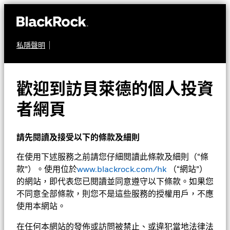
私隱聲明
股票
貝萊德中國基金
歡迎到訪貝萊德的個人投資
者網頁
請先閱讀及接受以下的條款及細則
在使用下述服務之前請您仔細閱讀此條款及細則（“條
款”）。使用位於
www.blackrock.com/hk
（“網站”）
淨值截至 2026年8月7日
1天淨值變動截至 2026年8月7日
的網站，即代表您已閱讀並同意遵守以下條款。如果您
美元 16.32
美元 0.07 (0.43%)
不同意全部條款，則您不是這些服務的授權用戶，不應
52週波幅 15.33 - 18.10
使用本網站。
在任何本網站的發佈或訪問被禁止、或違犯當地法律法