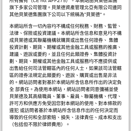
一定程度的投資金額。
所有擁有（CE no: AFF275）。本網站由貝萊德集團
表現
• 投資者不應單憑此文件作投資決定。投資者應參閱基金章程及
旗下多家公司管理。貝萊德資產管理北亞有限公司連同
產品資料概要以了解風險因素等詳情。
基金的全部貨幣對沖股份類別使用金融衍生產品以對沖貨幣風險。
其他貝萊德集團旗下公司以下統稱為“貝萊德”。
基金資料
股份類別中使用金融衍生產品可能為基金內其他股份類別帶來潛在
圖表
風險效應（亦稱為溢出）。該基金的管理公司將確保適當的程序得
本網站所含一切內容均不構成任何稅務、財務、監管、
以進行，以至對其他股份類別的風險效應減至最低。您只需直接在
基本因素及風險
法律、保險或投資建議。本網站所含信息和意見均不構
基金名稱下方使用下拉式方框，即可查閱這基金內全部股份類別—
基金總值
美元 987,366,771
查看圖表
成貝萊德或其聯屬機構就購買或出售任何證券、 集體
貨幣對沖股份類別會於股份類別的名稱中顯示「對沖」的字眼。此
截至 2026年8月7日
持股
外，如欲索取所有貨幣對沖股份類別的完整列表，應向基金管理公
投資計劃、期貨、期權或其他金融工具或服務的推廣、
持倉數目
58
表現
基金成立日期
2008年6月24日
司提出。
建議、遊說或要約，並且任何此類證券、集體投資計
截至 2026年6月30日
投資分佈
截至 2026年6月30日
劃、期貨、期權或其他金融工具或服務均不應提供或
基準貨幣
USD
3年貝他係數
0.838
出售給任何司法管轄區內的任何人士，如果該司法管轄
價格及交易所
截至 2026年7月31日
參考指標 1
MSCI中國10/40 淨回報指數
成分股名稱
比重(%)
區的證券法規定此類要約、遊說、購買或出售是非法
市賬率
2.14
的。網站訪問者對基於本網站所含信息所作出的決定負
首次認購費
0.00%
基金經理
TENCENT HOLDINGS LTD
9.18
截至 2026年6月30日
Chart
全 部責任。為使用本網站，網站訪問者同意彌補並使
截至 2026年6月30日
60
Bar chart with 2 data series.
ISIN
LU0359203402
股份類別
貨幣
淨值
變動
變動(%)
資產淨值截至
貝萊德及其高級職員、董事、雇員、聯屬機構、代理、
可持續發展特徵
The chart has 1 X axis displaying categories.
三年標準差
21.00%
比重（%）
CHINA CONSTRUCTION BANK CORP
8.42
The chart has 1 Y axis displaying Values. Range: -40 to 60.
表現費
許可方和供應方免受因您對本網站的使用、對本條款的
0.00%
截至 2026年7月31日
A10
USD
11.34
0.05
0.44
2026年8月7日
40
業務參與
CONTEMPORARY AMPEREX TECHNOLOGY CO LTD
5.68
違犯 或訪問者基於本網站所含信息作出的任何決定而
投資分佈
基金
基準
Net
最低其後投資額
市盈率
USD 1000
19.12
A2
HKD
21.04
0.09
0.43
2026年8月7日
導致的任何和全部索賠、損失、法律責任、成本和支出
截至 2026年6月30日
可持續發展特徵可為投資者提供傳統以外的指標，連同其他指標及
NETEASE INC
3.57
Lucy Liu (INV)
資訊科技
ESG 整合
28.84
14.89
13.95
註冊地點
盧森堡
（包括但不限於律師費用）。
20
資訊，投資者可以用來評估基金在環境、社會、管治(ESG)方面的
A2
EUR
17.75
0.05
0.28
2026年8月7日