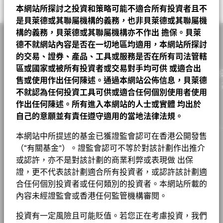
業務參與指標有助於投資者更全面地瞭解基金可能透過其投資而暴
Values
特徵。 可持續發展特徵並非目前或未來表現的指引，亦不反映基
BAIDU INC
3.49
工業
18.31
6.61
11.70
管理公司
BlackRock (Luxembourg) S.A.
相關文件
本網站所探討之投資和策略可能不適合所有投資者且不
露在其中的具體活動。
金的潛在風險及回報程度。 資訊僅用於提高透明度和僅供參考。
A2
USD
20.52
0.09
0.44
2026年8月7日
是貝萊德或其聯屬機構的義務，也非貝萊德或其聯屬機
0
交易結算日
BYD CO LTD
交易日 + 3 日
3.14
投資者在評估基金時不應單獨或孤立地考慮可持續發展特徵，而是
通訊
16.24
14.33
1.91
業務參與指標並不代表基金投資目標的，除非基金文件另有說明且
構的義務，貝萊德或其聯屬機構亦不作出
擔保。貝萊
A2 對沖股份
應看作為其中一項參考資訊。
AUD
14.71
0.06
0.41
2026年8月7日
ESG 整合
彭博代號
包括在基金投資目標，否則不會改變基金投資目標或限制基金的可
BLKCHC2
HWATSING TECHNOLOGY CO LTD
2.83
金融
13.81
20.86
-7.05
德不就網站內容是否在一切地區均適用，本網站所探討
貝萊德中國基金 C2 美元 基金
投資領域，也不代表基金將採用 ESG 或影響導向的投資策略或排
-20
A2 對沖股份
EUR
14.56
0.06
0.41
2026年8月7日
這些指標並不反映基金如何或會否納入ESG因素。
除非在基金文件
的交易、證券、產品、工具或服務是否在所有司法管轄
香港證監會認可ESG基金
否
除篩選。有關基金投資策略的更多資訊，請參閱基金章程。
ZHONGJI INNOLIGHT CO LTD
非必需消費品
9.31
22.06
-12.75
2.78
中另有註明並包含在基金的投資目標中，否則這些指標不會改變基
區或國家或被所有投資者或交易對手均可供
或適合出
A2 對沖股份
SGD
16.08
0.07
0.44
2026年8月7日
作為一家全球投資管理公司及客戶的信託人，貝萊德致力為
股份成立日期
金的投資目標或限制基金的可投資領域，亦不代表基金會採用以
2008年6月24日
現金
售或使用作出任何陳述。通過本網站公佈信息，貝萊德
4.92
0.00
4.92
HONGFA TECHNOLOGY CO LTD
-40
2.76
要查看業務參與指標背後的 MSCI 方法，可透過
基金章程
以下連結。
ESG或Impact為主的投資策略或排除性篩選。
實現財務幸福。自1999年以來，我們憑藉領先的金融科技，
請參閱基金章程以
2016
2017
2018
2019
2020
2021
2022
2023
2024
2025
A2 對沖股份
CNH
122.90
0.51
0.42
2026年8月7日
貨幣(本地)
不就認為任何投資工具可供或適合任何個別使用者使用
USD
了解更多關於基金的投資策略。
戶提供理想的解決方案以協助他們達成其重要投資目標。
原材料
貝萊德在其投資過程中考量許多投資風險。出於為我們的客戶尋求
2.90
5.67
-2.77
ALIBABA GROUP HOLDING LTD
2.69
MSCI－爭議性武器
-
作出任何陳述。所有進入本網站的人士或實體
均出於
風險調整後的最佳回報，我們管理可能影響投資組合的重大風險和
資產類別
股票
A4 對沖股份
GBP
15.79
0.07
0.45
2026年8月7日
年度回報(%)
參考指標 1
截至 -
欲查看MSCI對可持續發展特徵的評估方法，請使用
自己的意願並有責任遵守適用的當地法律法規。
以下連結
醫療保健
2.68
5.43
-2.75
機會，包括財務上重大的環境、社會和/或治理（ESG）數據或資
貝萊德全球基金 – 基⾦產品資料概要
End of interactive chart.
SFDR分類
第8條
料（如有）。請參閱我們的
《貝萊德ESG整合聲明》
，以了解有關
C2
MSCI－核武器
USD
16.32
0.07
0.43
2026年8月7日
-
在此期間內的業績表現是在不再適用的情況下達致的。
本網站中所提述的基金已獲證監會認可在香港公開發售
基本消費品
1.89
3.05
-1.16
基金以主動方式管理，而其成分將會變動。所示持倉僅供說明用
此方法的更多資料，並參閱基金文件，以了解這些重大風險如何在
截至 -
MSCI ESG 基金評級 (AAA-CCC)
A
管理費
1.50%
途，不應視作買賣有關證券的建議。基金細節、持倉和特色均截至
（“有關基金”）。證監會認可不等於對該計劃作出推介
本産品中被考慮（如適用）。
集團
房地產
1.11
1.61
-0.51
所示日期並可予更改。
MSCI－民用槍械
-
1 至 10 全部: 16
或認許，亦不是對該計劃的商業利弊或表現做 出保
Previous
Ne
貝萊德中國基金產品資料概要
1
2
管理費 (部分基金/股份類別包括
2.75%
截至 2026年7月17日
投資或會更改
工作機會
截至 -
2016
2017
2018
2019
2020
2021
2022
分銷費)
證，更不代表該計劃適合所有投資者，或認許該計劃適
除特別註明外，所有資料截至月底。
顯示全部
MSCI ESG 品質得分 (0-10)
6.88
合任何個別投資者或任何類別的投資者。本網站所載的
MSCI－煙草
-
新聞中心
最低首次投資額
USD 5000
截至 2026年7月17日
年度
負比重可能是因特定情況（包括基金購入證券的交易和結算日時
截至 -
內容未經證監會或香港任何監管機構審閱。
回報
差）及／或為增加或減少市場風險及／或風險管理而利用若干金融
BGF股息組成資料 (每月)
收入用途
累積
投資者關係
基金 Lipper 全球分類
Equity China
(%)
3.83
35.06
-21.37
15.15
44.72
-16.01
-32.27
MSCI－聯合國全球契約違反者
-
工具（包括衍生工具）所致。投資分佈或會更改。 由於四捨五
投資有一定風險且可能貶值。若您正在考慮投資，我們
USD
截至 2026年7月17日