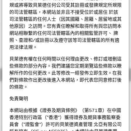
規或將導致貝萊德任何公司受其註冊或發牌規定所規限
的司法管轄區，本網站並非且不接受位於或居住 於該
司法管轄區的任何人士（因其國籍、居籍、居留地或其
他原因）之訪問。您有責任瞭解和取得所有與您訪問本
重要提示︰
網站相聯繫的任何司法管轄區內的相關監管許可、 牌
• 基金投資於股票，較大的股票價值波動可招致重大虧損。基金
照、查證和/或註冊以及遵守該等司法管轄區的所有適
投資於若干新興市場，可能需承受政治、稅務、經濟、社會及外匯
用法律法規。
因素產生的風險。額外風險涉及投資於若干限制股票證券的資本匯
顯示全部
回風險。基金投資集中於中國，因此與較多元化的投資相比，其波
貝萊德有權在任何時間以任何理由更改、修訂或增刪這
動性或會較高。
些條款的部分內容。我們建議您定期瀏覽這些條款以瞭
• 基金需承受貨幣匯率風險、小型公司的波動性及流動性風險及
概要
解所作的任何更改。此等修改一經發佈立即生效。在我
包括人民幣計值類別的貨幣兌換風險。
們對條款作出更改後進入本網站，即代表您同意修訂後
•
10
股份類別
在未扣除開支之下派付股息，此股份類別亦會在基
金董事酌情決定下從資本派付股息。在未扣除開支之下派付股息，
的條款。
投資目標
可產生更多可供分派的收入。然而，這些股份實際上可能從資本派
中國基金以盡量提高總回報為目標。基金將不少於70%的總資產
免責聲明
付股息，可能相等於投資者獲得部分原投資額回報或資本收益。所
投資於在中華人民共和國註冊或從事大部份 經濟活動的公司之股
有宣派股息均會導致股份於除息日的每股資產淨值即時減少。
本證券。
本網站由根據《證券及期貨條例》（第571章）在中國
• 基金可運用衍生工具作對沖及投資用途。然而，不會大量用作
香港特別行政區（“香港”）獲得證券及期貨事務監察委
投資用途。基金在使用衍生工具時可能蒙受損失。
貝萊德中國基金
• 基金價值可升可跌，且可於短期內反覆，投資者或有可能損失
員會（“證監會”）許可的貝萊德資產管理 北亞有限公司