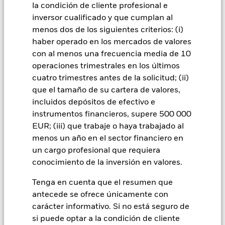
la condición de cliente profesional e
políticas que los mercados desarrollados. Entre otros factores
se encuentra un mayor «riesgo de liquidez», mayores
inversor cualificado y que cumplan al
restricciones a la inversión o transmisión de activos,
menos dos de los siguientes criterios: (i)
fallos/retrasos en la transmisión de valores o pagos debidos
haber operado en los mercados de valores
al Fondo, y también riesgos relacionados con la
con al menos una frecuencia media de 10
sostenibilidad. Los derivados pueden ser muy sensibles a las
operaciones trimestrales en los últimos
variaciones del valor del activo en que se basan y pueden
aumentar el volumen de las pérdidas y ganancias,
cuatro trimestres antes de la solicitud; (ii)
provocando mayores oscilaciones en el valor del Fondo. El
que el tamaño de su cartera de valores,
impacto sobre el Fondo puede ser mayor cuando los
incluidos depósitos de efectivo e
derivados se utilizan de forma generalizada o compleja. El
instrumentos financieros, supere 500 000
Fondo pretende excluir a las empresas que participen en
EUR; (iii) que trabaje o haya trabajado al
determinadas actividades incompatibles con los criterios
ESG. Por consiguiente, los inversores deberán realizar una
menos un año en el sector financiero en
evaluación ética personal del filtro ESG del Fondo antes de
un cargo profesional que requiera
invertir en este. Este filtro ESG podría afectar negativamente
conocimiento de la inversión en valores.
al valor de las inversiones del Fondo si se compara con un
fondo sin dicho filtro.
Tenga en cuenta que el resumen que
Todas las clases de acciones con cobertura de divisas de este
antecede se ofrece únicamente con
fondo utilizan derivados para cubrir el riesgo de divisas. El
carácter informativo. Si no está seguro de
uso de derivados para una clase de acciones podría conllevar
un posible riesgo de contagio (también denominado «spill-
si puede optar a la condición de cliente