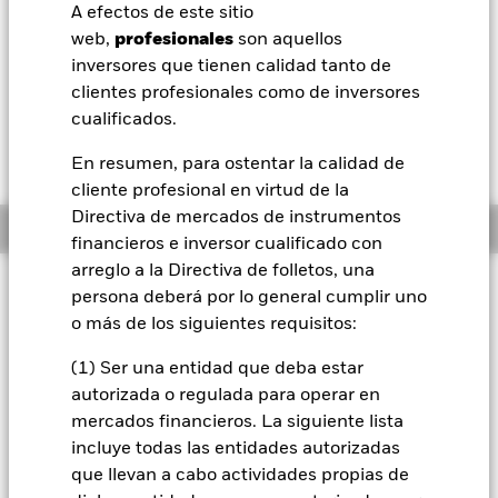
USD -0,01 (-0,06%)
A efectos de este sitio
BlackRock
web,
profesionales
son aquellos
Morningstar Rating
inversores que tienen calidad tanto de
iShares
clientes profesionales como de inversores
cualificados.
Aladdin
En resumen, para ostentar la calidad de
cliente profesional en virtud de la
Nuestra compañía
Directiva de mercados de instrumentos
Información general
financieros e inversor cualificado con
arreglo a la Directiva de folletos, una
Filosofía de inversión
persona deberá por lo general cumplir uno
El Fondo tiene por objetivo maximizar la rentabilidad de su
o más de los siguientes requisitos:
inversión a través de una combinación de revalorización del
capital y rendimientos de los activos del Fondo, de forma
(1) Ser una entidad que deba estar
coherente con los principios medioambientales, sociales y de
autorizada o regulada para operar en
gobierno corporativo (ESG) y de inversión sostenible
mercados financieros. La siguiente lista
aplicados a la inversión. El Fondo se gestiona de forma activa
incluye todas las entidades autorizadas
y el asesor de inversiones (AI) tiene potestad para seleccionar
que llevan a cabo actividades propias de
las inversiones del Fondo, siempre y cuando el Fondo