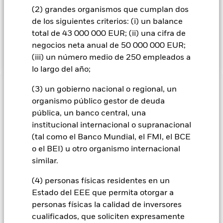
Fondo. Los activos totales del Fondo se invertirán de acuerdo
(2) grandes organismos que cumplan dos
con lo establecido en su Política ESG, tal como se indica en el
de los siguientes criterios: (i) un balance
folleto. Para obtener más información sobre las
total de 43 000 000 EUR; (ii) una cifra de
características ESG, consulte el folleto y visite el sitio web de
negocios neta anual de 50 000 000 EUR;
BlackRock: https://www.blackrock.com/baselinescreens.
(iii) un número medio de 250 empleados a
lo largo del año;
(3) un gobierno nacional o regional, un
INFORMACIÓN IMPORTANTE: Capital en Riesgo.
El valor
organismo público gestor de deuda
de las inversiones y los ingresos derivados de ellas pueden
pública, un banco central, una
subir o bajar, y no están garantizados. Es posible que los
inversores no recuperen la cantidad invertida originalmente.
institucional internacional o supranacional
(tal como el Banco Mundial, el FMI, el BCE
Los cambios en los tipos de interés, el riesgo de crédito y/o los
o el BEI) u otro organismo internacional
incumplimientos de los emisores tendrán un impacto
significativo en el comportamiento de los títulos de renta fija.
similar.
Los valores calificados por debajo de la “categoría de
Inversión” pueden ser más sensibles a estos riesgos que los
(4) personas físicas residentes en un
valores de renta fija con mejor calificación. Las rebajas de la
Estado del EEE que permita otorgar a
calificación de solvencia potenciales o reales pueden
personas físicas la calidad de inversores
incrementar el nivel de riesgo. Los mercados emergentes
cualificados, que soliciten expresamente
suelen ser más sensibles a las condiciones económicas y