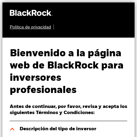
Política de privacidad
Quiénes somos
RENTA FIJA
BGF ESG Emerging
Productos
Bienvenido a la página
Markets Bond Fund
Perspectivas
web de BlackRock para
inversores
Visión de mercado
profesionales
Educación
Antes de continuar, por favor, revisa y acepta los
Profesionales
Valor liquidativo a 06 ago 2026
siguientes Términos y Condiciones:
USD 15,38
52 Semanas: 14,17 - 15,52
España
Descripción del tipo de inversor
Change location
Variación del valor liquidativo a 06 ago 2026