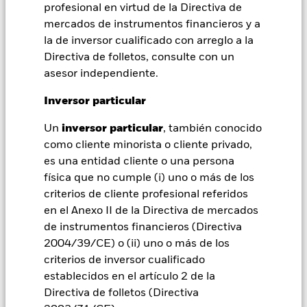
over») a otras clases de acciones del fondo. La sociedad
profesional en virtud de la Directiva de
gestora del fondo se asegurará de que se dispone de los
mercados de instrumentos financieros y a
procedimientos adecuados para minimizar el riesgo de
la de inversor cualificado con arreglo a la
contagio a otras clases de acciones. En el menú desplegable
Directiva de folletos, consulte con un
que figura justo debajo del nombre del fondo, podrá ver un
asesor independiente.
listado de todas las clases de acciones del fondo: las clases de
acciones con cobertura de divisas se identifican mediante la
Inversor particular
palabra «Hedged» en su nombre. Además, el listado
completo de todas las clases de acciones con cobertura de
Un
inversor particular
, también conocido
divisas está disponible mediante solicitud a la sociedad
como cliente minorista o cliente privado,
gestora del fondo.
es una entidad cliente o una persona
En la medida en que el Fondo opere en préstamos de valores
física que no cumple (i) uno o más de los
para reducir los gastos, el propio Fondo percibirá el 62,5% de
criterios de cliente profesional referidos
los ingresos asociadas que se generen, y el 37,5% restante se
en el Anexo II de la Directiva de mercados
recibirá por BlackRock en calidad de agente de préstamo de
de instrumentos financieros (Directiva
valores. Debido a que el reparto de los ingresos por préstamos
de valores no incrementa los costes de funcionamiento del
2004/39/CE) o (ii) uno o más de los
Fondo, esto ha quedado excluido de los gastos corrientes.
criterios de inversor cualificado
establecidos en el artículo 2 de la
Directiva de folletos (Directiva
Mostrar menos