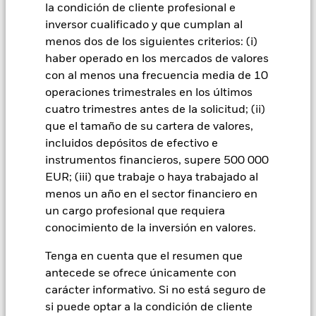
fallos/retrasos en la transmisión de valores o pagos debidos
la condición de cliente profesional e
al Fondo, y también riesgos relacionados con la
inversor cualificado y que cumplan al
sostenibilidad. Los derivados pueden ser muy sensibles a las
menos dos de los siguientes criterios: (i)
variaciones del valor del activo en que se basan y pueden
haber operado en los mercados de valores
aumentar el volumen de las pérdidas y ganancias,
provocando mayores oscilaciones en el valor del Fondo. El
con al menos una frecuencia media de 10
impacto sobre el Fondo puede ser mayor cuando los
operaciones trimestrales en los últimos
derivados se utilizan de forma generalizada o compleja. El
cuatro trimestres antes de la solicitud; (ii)
Fondo pretende excluir a las empresas que participen en
que el tamaño de su cartera de valores,
determinadas actividades incompatibles con los criterios
incluidos depósitos de efectivo e
ESG. Por consiguiente, los inversores deberán realizar una
evaluación ética personal del filtro ESG del Fondo antes de
instrumentos financieros, supere 500 000
invertir en este. Este filtro ESG podría afectar negativamente
EUR; (iii) que trabaje o haya trabajado al
al valor de las inversiones del Fondo si se compara con un
menos un año en el sector financiero en
fondo sin dicho filtro.
un cargo profesional que requiera
Todas las clases de acciones con cobertura de divisas de este
conocimiento de la inversión en valores.
fondo utilizan derivados para cubrir el riesgo de divisas. El
uso de derivados para una clase de acciones podría conllevar
Tenga en cuenta que el resumen que
un posible riesgo de contagio (también denominado «spill-
antecede se ofrece únicamente con
over») a otras clases de acciones del fondo. La sociedad
carácter informativo. Si no está seguro de
gestora del fondo se asegurará de que se dispone de los
procedimientos adecuados para minimizar el riesgo de
si puede optar a la condición de cliente