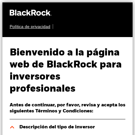
Política de privacidad
Quiénes somos
RENTA FIJA
BGF ESG Emerging
Productos
Bienvenido a la página
Markets Bond Fund
Perspectivas
web de BlackRock para
inversores
Visión de mercado
profesionales
Educación
Antes de continuar, por favor, revisa y acepta los
Profesionales
Valor liquidativo a 06 ago 2026
siguientes Términos y Condiciones:
EUR 8,29
52 Semanas: 8,07 - 8,58
España
Descripción del tipo de inversor
Change location
Variación del valor liquidativo a 06 ago 2026