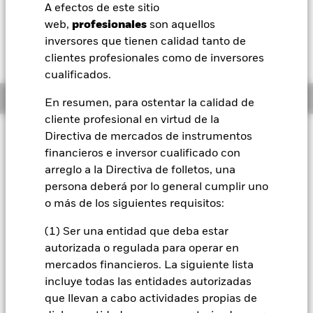
EUR -0,01 (-0,12%)
A efectos de este sitio
BlackRock
web,
profesionales
son aquellos
inversores que tienen calidad tanto de
iShares
clientes profesionales como de inversores
cualificados.
Aladdin
Información general
En resumen, para ostentar la calidad de
cliente profesional en virtud de la
Nuestra compañía
Filosofía de inversión
Directiva de mercados de instrumentos
financieros e inversor cualificado con
El Fondo tiene por objetivo maximizar la rentabilidad de su
inversión a través de una combinación de revalorización del
arreglo a la Directiva de folletos, una
capital y rendimientos de los activos del Fondo, de forma
persona deberá por lo general cumplir uno
coherente con los principios medioambientales, sociales y de
o más de los siguientes requisitos:
gobierno corporativo (ESG) y de inversión sostenible
aplicados a la inversión. El Fondo se gestiona de forma activa
(1) Ser una entidad que deba estar
y el asesor de inversiones (AI) tiene potestad para seleccionar
autorizada o regulada para operar en
las inversiones del Fondo, siempre y cuando el Fondo
mercados financieros. La siguiente lista
invierta al menos el 70 % de sus activos totales en valores de
renta fija (RF) que formen parte del J.P. Morgan ESG
incluye todas las entidades autorizadas
Emerging Market Bond Index Global Diversified (el «Índice»
que llevan a cabo actividades propias de
y los «Valores del Índice», respectivamente), lo que incluye