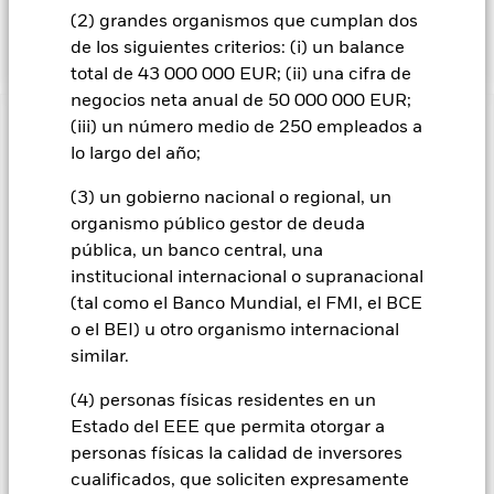
características ESG, consulte el folleto y visite el sitio web de
(2) grandes organismos que cumplan dos
BlackRock: https://www.blackrock.com/baselinescreens.
de los siguientes criterios: (i) un balance
total de 43 000 000 EUR; (ii) una cifra de
negocios neta anual de 50 000 000 EUR;
(iii) un número medio de 250 empleados a
INFORMACIÓN IMPORTANTE: Capital en Riesgo.
El valor
lo largo del año;
de las inversiones y los ingresos derivados de ellas pueden
subir o bajar, y no están garantizados. Es posible que los
(3) un gobierno nacional o regional, un
inversores no recuperen la cantidad invertida originalmente.
organismo público gestor de deuda
Los cambios en los tipos de interés, el riesgo de crédito y/o los
pública, un banco central, una
incumplimientos de los emisores tendrán un impacto
institucional internacional o supranacional
significativo en el comportamiento de los títulos de renta fija.
Los valores calificados por debajo de la “categoría de
(tal como el Banco Mundial, el FMI, el BCE
Inversión” pueden ser más sensibles a estos riesgos que los
o el BEI) u otro organismo internacional
valores de renta fija con mejor calificación. Las rebajas de la
similar.
calificación de solvencia potenciales o reales pueden
incrementar el nivel de riesgo. Los mercados emergentes
(4) personas físicas residentes en un
suelen ser más sensibles a las condiciones económicas y
Estado del EEE que permita otorgar a
políticas que los mercados desarrollados. Entre otros factores
personas físicas la calidad de inversores
se encuentra un mayor «riesgo de liquidez», mayores
restricciones a la inversión o transmisión de activos,
cualificados, que soliciten expresamente