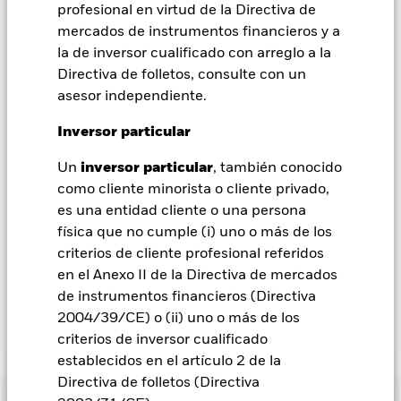
contagio a otras clases de acciones. En el menú desplegable
profesional en virtud de la Directiva de
que figura justo debajo del nombre del fondo, podrá ver un
mercados de instrumentos financieros y a
listado de todas las clases de acciones del fondo: las clases de
la de inversor cualificado con arreglo a la
acciones con cobertura de divisas se identifican mediante la
Directiva de folletos, consulte con un
palabra «Hedged» en su nombre. Además, el listado
asesor independiente.
completo de todas las clases de acciones con cobertura de
divisas está disponible mediante solicitud a la sociedad
Inversor particular
gestora del fondo.
En la medida en que el Fondo opere en préstamos de valores
Un
inversor particular
, también conocido
para reducir los gastos, el propio Fondo percibirá el 62,5% de
como cliente minorista o cliente privado,
los ingresos asociadas que se generen, y el 37,5% restante se
es una entidad cliente o una persona
recibirá por BlackRock en calidad de agente de préstamo de
física que no cumple (i) uno o más de los
valores. Debido a que el reparto de los ingresos por préstamos
criterios de cliente profesional referidos
de valores no incrementa los costes de funcionamiento del
en el Anexo II de la Directiva de mercados
Fondo, esto ha quedado excluido de los gastos corrientes.
de instrumentos financieros (Directiva
2004/39/CE) o (ii) uno o más de los
Mostrar menos
criterios de inversor cualificado
establecidos en el artículo 2 de la
BGF ESG Emerging Markets Bond Fund
Directiva de folletos (Directiva
Rentabilidad