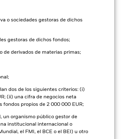
-3,9
-19,6
7,2
2,9
8,0
iva o sociedades gestoras de dichos
-2,3
-18,9
10,3
5,7
13,3
des gestoras de dichos fondos;
tuales comisiones de entrada/salida
o de derivados de materias primas;
ntabilidad pasada no es un indicador
formas muy diferentes en el futuro.
o
onal;
), con reinversión de los ingresos
mentar o disminuir como resultado de
 dos de los siguientes criterios: (i)
a divisa distinta de la utilizada para el
; (ii) una cifra de negocios neta
os fondos propios de 2 000 000 EUR;
l, un organismo público gestor de
na institucional internacional o
ndial, el FMI, el BCE o el BEI) u otro