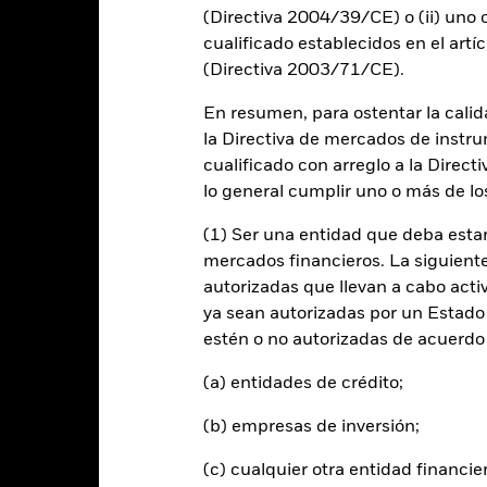
art
(Directiva 2004/39/CE) o (ii) uno o
20
r chart with 2 data series.
cualificado establecidos en el artíc
e chart has 1 X axis displaying categories.
e chart has 1 Y axis displaying Values. Range: -30 to 20.
(Directiva 2003/71/CE).
10
En resumen, para ostentar la calida
la Directiva de mercados de instru
0
cualificado con arreglo a la Direct
alues
lo general cumplir uno o más de los
-10
(1) Ser una entidad que deba estar
mercados financieros. La siguiente 
autorizadas que llevan a cabo acti
-20
ya sean autorizadas por un Estado
estén o no autorizadas de acuerdo 
-30
2016
2017
2018
2019
2020
2021
(a) entidades de crédito;
Índice de referencia 
Rentabilidad total (%)
(b) empresas de inversión;
d of interactive chart.
(c) cualquier otra entidad financie
2016
2017
2018
2019
2020