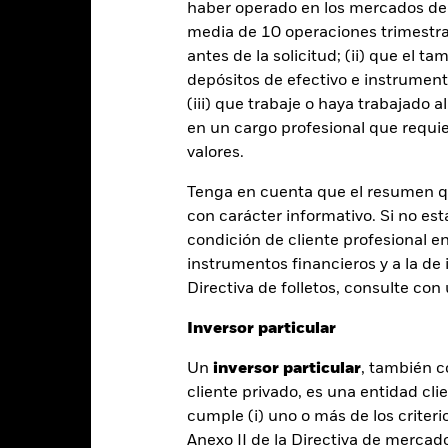
haber operado en los mercados de
% restante se recibirá por BlackRock en calidad de agente de préstam
media de 10 operaciones trimestral
os de valores no incrementa los costes de funcionamiento del Fondo,
antes de la solicitud; (ii) que el t
depósitos de efectivo e instrumen
(iii) que trabaje o haya trabajado 
en un cargo profesional que requie
PRIIP KID
Ficha informativa
Prospe
valores.
ts Bond
Download
Rentabilidad
Tenga en cuenta que el resumen 
con carácter informativo. Si no est
entabilidad
Datos clave
Gestores del fondo
condición de cliente profesional e
instrumentos financieros y a la de 
entabilidad
Directiva de folletos, consulte co
Inversor particular
Año natural
Anualizada
Acumulada
Anual
ge: 2018-06-01 00:00:00 to 2026-07-31 00:00:00.
Un
inversor particular
, también c
: -24 to 48.
te gráfico muestra la rentabilidad del producto como el porcenta
cliente privado, es una entidad cli
s 7 últimos años frente a su índice de referencia. Puede ayudarle 
cumple (i) uno o más de los criterio
oducto en el pasado y compararlo con su índice de referencia.
Anexo II de la Directiva de mercad