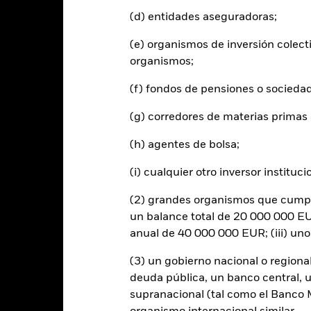
(d) entidades aseguradoras;
entabilidad total (%)
11,8
6,7
CHF
(e) organismos de inversión colect
ndice de referencia con
organismos;
imitaciones 1 (%) USD
15,9
5,8
(f) fondos de pensiones o socieda
 rentabilidad se indica tras deducir los gastos corrientes. Las even
(g) corredores de materias primas 
edan excluidas del cálculo.
s cifras mostradas hacen referencia a rentabilidades pasadas.
La re
(h) agentes de bolsa;
able de la rentabilidad futura. Los mercados podrían evolucionar de 
ede ayudarle a evaluar cómo se ha gestionado el fondo en el pasad
(i) cualquier otro inversor instituci
 rentabilidad se muestra tomando como base el Valor Liquidativo (VL
utos cuando corresponda. La rentabilidad de su inversión puede au
(2) grandes organismos que cumplan
s fluctuaciones del valor de las divisas si su inversión se realiza en un
un balance total de 20 000 000 EUR
lculo de la rentabilidad pasada. Fuente: Blackrock
anual de 40 000 000 EUR; (iii) un
(3) un gobierno nacional o regiona
deuda pública, un banco central, u
Riesgos clave
supranacional (tal como el Banco Mu