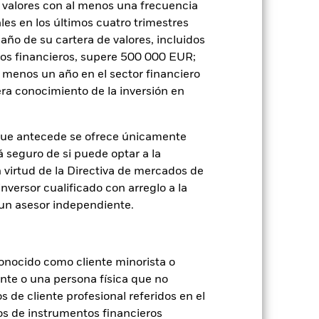
 valores con al menos una frecuencia
o de valores. Debido a que el
es en los últimos cuatro trimestres
 esto ha quedado excluido de los
amaño de su cartera de valores, incluidos
tos financieros, supere 500 000 EUR;
Mostrar menos
al menos un año en el sector financiero
ra conocimiento de la inversión en
ctus
SFDR Web Disclosure
que antecede se ofrece únicamente
á seguro de si puede optar a la
Holdings
Literatura
n virtud de la Directiva de mercados de
inversor cualificado con arreglo a la
n un asesor independiente.
onocido como cliente minorista o
je de pérdidas o ganancias anuales en
ente o una persona física que no
a evaluar cómo se ha gestionado el
s de cliente profesional referidos en el
os de instrumentos financieros