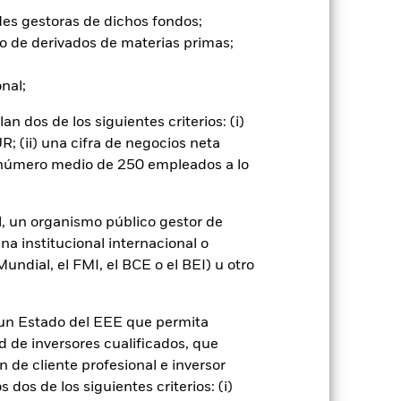
e ellas pueden subir o bajar, y no
des gestoras de dichos fondos;
o de derivados de materias primas;
un impacto significativo en el
ión” pueden ser más sensibles a estos
onal;
tenciales o reales pueden
nómicas y políticas que los
 dos de los siguientes criterios: (i)
ciones a la inversión o transmisión
; (ii) una cifra de negocios neta
cionados con la sostenibilidad. Los
entar el volumen de las pérdidas y
n número medio de 250 empleados a lo
 mayor cuando los derivados se
 determinadas actividades
ca personal del filtro ESG del Fondo
l, un organismo público gestor de
ndo si se compara con un fondo sin
na institucional internacional o
ndial, el FMI, el BCE o el BEI) u otro
go de divisas. El uso de derivados
er») a otras clases de acciones del
ara minimizar el riesgo de contagio
n un Estado del EEE que permita
er un listado de todas las clases de
ad de inversores cualificados, que
 «Hedged» en su nombre. Además, el
 de cliente profesional e inversor
itud a la sociedad gestora del fondo.
dos de los siguientes criterios: (i)
cibirá el 62,5% de los ingresos