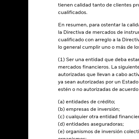
entabilidad
Datos clave
Gestores del fondo
tienen calidad tanto de clientes p
cualificados.
n
En resumen, para ostentar la calida
la Directiva de mercados de instru
 la rentabilidad de su inversión a través de una combinación de reval
herente con una inversión centrada en criterios medioambientales, so
cualificado con arreglo a la Direct
lo general cumplir uno o más de los
otestad para seleccionar las inversiones del Fondo, siempre y cuando 
(1) Ser una entidad que deba estar
ta fija (RF) que formen parte del J.P. Morgan ESG Emerging Market Bo
mercados financieros. La siguiente 
F emitidos por gobiernos, agencias gubernamentales o empresas que 
autorizadas que llevan a cabo acti
 económica en mercados emergentes. El Fondo se referirá al J.P. M
ya sean autorizadas por un Estado
ex) únicamente para valorar el impacto del filtrado ESG en el univer
estén o no autorizadas de acuerdo 
tirán de acuerdo con lo establecido en su Política ESG y aplicará las 
(a) entidades de crédito;
cuerdo de París, tal y como se describe en el folleto. Para obtener m
(b) empresas de inversión;
to y el sitio web de BlackRock: https://www.blackrock.com/baselinescr
(c) cualquier otra entidad financie
(d) entidades aseguradoras;
(e) organismos de inversión colect