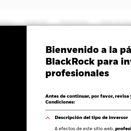
somos
Productos
Perspectivas
Visión de me
PRIIP KID
Ficha informativa
Prospectus
Bienvenido a la p
ing Markets Bond Fund
BlackRock para in
profesionales
Antes de continuar, por favor, revisa
del valor liquidativo a 06 ago 2026
Morningstar Rating
Condiciones:
F -0,01 (-0,09%)
Descripción del tipo de inversor
A efectos de este sitio web,
profes