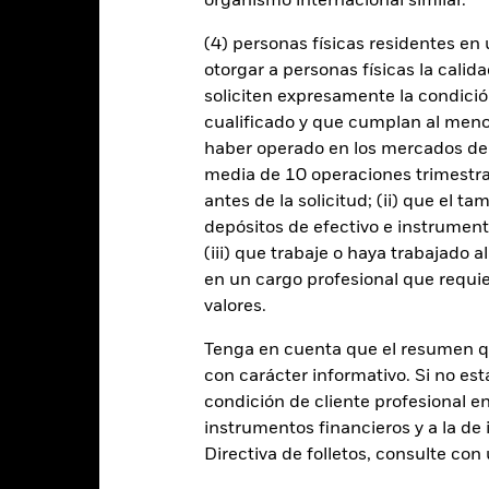
organismo internacional similar.
(4) personas físicas residentes e
iesgo de crédito y/o los impagos de los emisores tendrán un impacto s
otorgar a personas físicas la calid
cados sin categoría de inversión pueden ser más sensibles a estos riesg
soliciten expresamente la condición
ión de solvencia potenciales o reales pueden incrementar el nivel de r
ómicas y políticas que los mercados desarrollados. Entre otros fact
cualificado y que cumplan al menos 
ersión o transmisión de activos, fallos/retrasos en la entrega de val
haber operado en los mercados de
ad.
Los derivados pueden ser muy sensibles a las variaciones del val
anancias, lo que se traduciría mayores oscilaciones en el valor del 
media de 10 operaciones trimestral
zan de una forma generalizada o compleja.
El Fondo pretende excluir
antes de la solicitud; (ii) que el t
on los criterios ESG. Este filtro ESG podría reducir el posible unive
se compara con un fondo sin dicho filtro.
depósitos de efectivo e instrumen
 cualquier entidad que presta servicios como la custodia de activos,
(iii) que trabaje o haya trabajado 
instrumentos, puede exponer al Fondo a pérdidas financieras.
Riesgo 
enda sus obligaciones de pago de importes debidos o de reembolso
en un cargo profesional que requie
de compradores y vendedores es insuficiente para permitir que el F
valores.
Tenga en cuenta que el resumen 
con carácter informativo. Si no est
Datos clave
condición de cliente profesional e
instrumentos financieros y a la de 
Directiva de folletos, consulte co