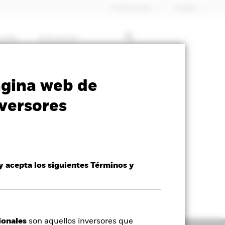
Profesionales
España
rcado
Educación
SFDR Web Disclosure
Download
ágina web de
versores
 y acepta los siguientes Términos y
ionales
son aquellos inversores que