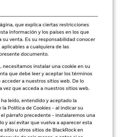
rie
09 jul 2018
CHF
Renta fija
gina, que explica ciertas restricciones
Artículo 8 - ESG Caracteristicas
esta información y los países en los que
0,87%
a su venta. Es su responsabilidad conocer
 aplicables a cualquiera de las
LU1817795435
l presente documento.
USD 100.000,00
, necesitamos instalar una cookie en su
Acumulación
enta que debe leer y aceptar los términos
UCITS
 acceder a nuestros sitios web. De lo
Global Emerging Markets Bond -
a vez que acceda a nuestros sitios web.
CHF Hedged
Monetario diaria
 ha leído, entendido y aceptado la
la Política de Cookies - al indicar su
BG0X0S8
el párrafo precedente - instalaremos una
 y así evitar que vuelva a aparecer esta
 sitio u otros sitios de BlackRock en