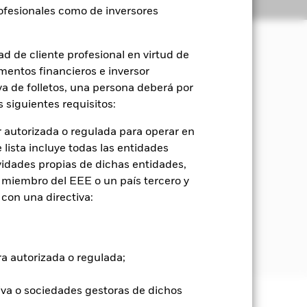
Holdings
Literatura
rofesionales como de inversores
d de cliente profesional en virtud de
mentos financieros e inversor
orización del capital y rendimientos
ciales y de gobierno corporativo
iva de folletos, una persona deberá por
 siguientes requisitos:
el Fondo invierta al menos el 70 % de
 autorizada o regulada para operar en
nd Index Global Diversified
lista incluye todas las entidades
tengan su domicilio o que realicen
vidades propias de dichas entidades,
organ Emerging Market Bond Index
 miembro del EEE o un país tercero y
so de inversión del Fondo.
con una directiva:
Exclusiones de los Índices de
ás información sobre las
eens.
ra autorizada o regulada;
iva o sociedades gestoras de dichos