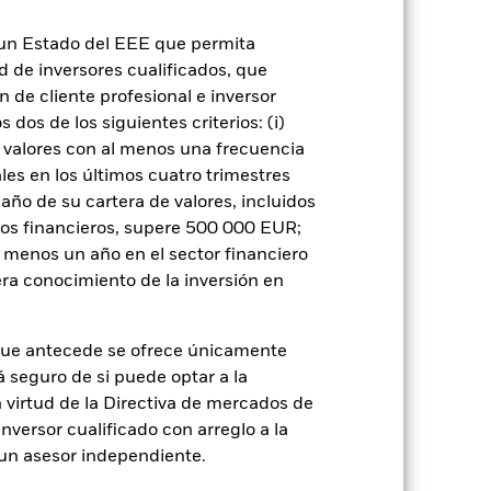
n un Estado del EEE que permita
ignificativo en la rentabilidad de los
ad de inversores cualificados, que
os que los valores de renta fija con mejor
 de cliente profesional e inversor
iesgo.
Los mercados emergentes suelen
ores se encuentra un mayor «riesgo de
dos de los siguientes criterios: (i)
ores o pagos debidos al Fondo, y también
 valores con al menos una frecuencia
or del activo en que se basan y pueden
Fondo. El impacto sobre el Fondo puede
es en los últimos cuatro trimestres
 a las empresas que participen en
amaño de su cartera de valores, incluidos
rso de inversión y afectar negativamente
tos financieros, supere 500 000 EUR;
 o como contraparte de contratos
al menos un año en el sector financiero
de crédito: El emisor de un valor
 de capital.
Riesgo de liquidez: Una
ra conocimiento de la inversión en
ondo venda o compre las inversiones con
que antecede se ofrece únicamente
á seguro de si puede optar a la
n virtud de la Directiva de mercados de
inversor cualificado con arreglo a la
n un asesor independiente.