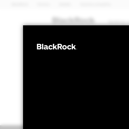
BlackRock
iShares
Aladdin
Nuestra compañía
Quiénes 
RENTA FIJA
BGF ESG Emerg
Valor liquidativo a 06 ago 2026
Variación 
CHF 10,54
CH
52 Semanas: 10,17 - 10,75