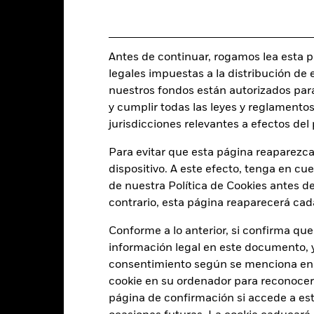
USD 500.732.222
Fecha de lanzamiento de la se
Share Class Currency
09 jul 2018
Clase de activo
Antes de continuar, rogamos lea esta pá
USD
Clasificación SFDR
legales impuestas a la distribución de 
JPM Screened Tilted &
Ongoing Charge Fee
Reweighted EMBI Global Dvsd
nuestros fondos están autorizados par
Index (JSTAR EMBI)
y cumplir todas las leyes y reglamentos
ISIN
5,00%
jurisdicciones relevantes a efectos de
Inversión inicial mínima
0,65%
Para evitar que esta página reaparezca
Uso de los ingresos
0,00%
dispositivo. A este efecto, tenga en cu
Estructura legal
de nuestra Política de Cookies antes de
USD 1.000,00
Categoría Morningstar
contrario, esta página reaparecerá cad
Luxemburgo
Frecuencia de negociación
Conforme a lo anterior, si confirma que
BlackRock (Luxembourg) S.A.
información legal en este documento, y 
SEDOL
Fecha de la operación + 3 días
consentimiento según se menciona en 
BGBD2CH
cookie en su ordenador para reconocerlo
página de confirmación si accede a este