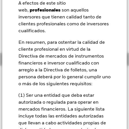
EUR -0,01 (-0,08%)
A efectos de este sitio
BlackRock
web,
profesionales
son aquellos
Morningstar Rating
inversores que tienen calidad tanto de
iShares
clientes profesionales como de inversores
cualificados.
Aladdin
En resumen, para ostentar la calidad de
cliente profesional en virtud de la
Nuestra compañía
Directiva de mercados de instrumentos
Información general
financieros e inversor cualificado con
arreglo a la Directiva de folletos, una
Filosofía de inversión
persona deberá por lo general cumplir uno
El Fondo tiene por objetivo maximizar la rentabilidad de su
o más de los siguientes requisitos:
inversión a través de una combinación de revalorización del
capital y rendimientos de los activos del Fondo, de forma
(1) Ser una entidad que deba estar
coherente con los principios medioambientales, sociales y de
autorizada o regulada para operar en
gobierno corporativo (ESG) y de inversión sostenible
mercados financieros. La siguiente lista
aplicados a la inversión. El Fondo se gestiona de forma activa
incluye todas las entidades autorizadas
y el asesor de inversiones (AI) tiene potestad para seleccionar
que llevan a cabo actividades propias de
las inversiones del Fondo, siempre y cuando el Fondo