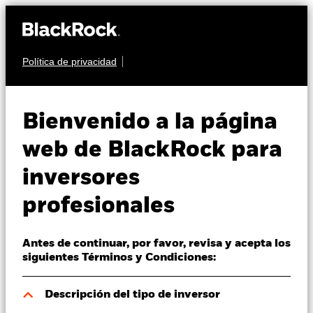
Política de privacidad
Quiénes somos
RENTA FIJA
BGF ESG Emerging
Productos
Bienvenido a la página
Markets Bond Fund
Perspectivas
web de BlackRock para
inversores
Visión de mercado
profesionales
Educación
Antes de continuar, por favor, revisa y acepta los
Profesionales
Valor liquidativo a 06 ago 2026
siguientes Términos y Condiciones:
EUR 11,96
52 Semanas: 11,26 - 12,10
España
Descripción del tipo de inversor
Change location
Variación del valor liquidativo a 06 ago 2026