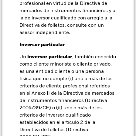
over») a otras clases de acciones del fondo. La sociedad
profesional en virtud de la Directiva de
gestora del fondo se asegurará de que se dispone de los
mercados de instrumentos financieros y a
procedimientos adecuados para minimizar el riesgo de
la de inversor cualificado con arreglo a la
contagio a otras clases de acciones. En el menú desplegable
Directiva de folletos, consulte con un
que figura justo debajo del nombre del fondo, podrá ver un
asesor independiente.
listado de todas las clases de acciones del fondo: las clases de
acciones con cobertura de divisas se identifican mediante la
Inversor particular
palabra «Hedged» en su nombre. Además, el listado
completo de todas las clases de acciones con cobertura de
Un
inversor particular
, también conocido
divisas está disponible mediante solicitud a la sociedad
como cliente minorista o cliente privado,
gestora del fondo.
es una entidad cliente o una persona
En la medida en que el Fondo opere en préstamos de valores
física que no cumple (i) uno o más de los
para reducir los gastos, el propio Fondo percibirá el 62,5% de
criterios de cliente profesional referidos
los ingresos asociadas que se generen, y el 37,5% restante se
en el Anexo II de la Directiva de mercados
recibirá por BlackRock en calidad de agente de préstamo de
de instrumentos financieros (Directiva
valores. Debido a que el reparto de los ingresos por préstamos
de valores no incrementa los costes de funcionamiento del
2004/39/CE) o (ii) uno o más de los
Fondo, esto ha quedado excluido de los gastos corrientes.
criterios de inversor cualificado
establecidos en el artículo 2 de la
Directiva de folletos (Directiva
Mostrar menos