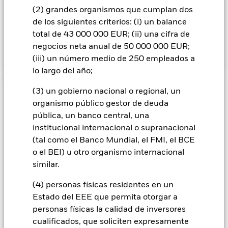
Fondo. Los activos totales del Fondo se invertirán de acuerdo
(2) grandes organismos que cumplan dos
con lo establecido en su Política ESG, tal como se indica en el
de los siguientes criterios: (i) un balance
folleto. Para obtener más información sobre las
total de 43 000 000 EUR; (ii) una cifra de
características ESG, consulte el folleto y visite el sitio web de
negocios neta anual de 50 000 000 EUR;
BlackRock: https://www.blackrock.com/baselinescreens.
(iii) un número medio de 250 empleados a
lo largo del año;
(3) un gobierno nacional o regional, un
INFORMACIÓN IMPORTANTE: Capital en Riesgo.
El valor
organismo público gestor de deuda
de las inversiones y los ingresos derivados de ellas pueden
pública, un banco central, una
subir o bajar, y no están garantizados. Es posible que los
inversores no recuperen la cantidad invertida originalmente.
institucional internacional o supranacional
(tal como el Banco Mundial, el FMI, el BCE
Los cambios en los tipos de interés, el riesgo de crédito y/o los
o el BEI) u otro organismo internacional
incumplimientos de los emisores tendrán un impacto
significativo en el comportamiento de los títulos de renta fija.
similar.
Los valores calificados por debajo de la “categoría de
Inversión” pueden ser más sensibles a estos riesgos que los
(4) personas físicas residentes en un
valores de renta fija con mejor calificación. Las rebajas de la
Estado del EEE que permita otorgar a
calificación de solvencia potenciales o reales pueden
personas físicas la calidad de inversores
incrementar el nivel de riesgo. Los mercados emergentes
cualificados, que soliciten expresamente
suelen ser más sensibles a las condiciones económicas y