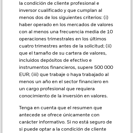
la condición de cliente profesional e
políticas que los mercados desarrollados. Entre otros factores
se encuentra un mayor «riesgo de liquidez», mayores
inversor cualificado y que cumplan al
restricciones a la inversión o transmisión de activos,
menos dos de los siguientes criterios: (i)
fallos/retrasos en la transmisión de valores o pagos debidos
haber operado en los mercados de valores
al Fondo, y también riesgos relacionados con la
con al menos una frecuencia media de 10
sostenibilidad. Los derivados pueden ser muy sensibles a las
operaciones trimestrales en los últimos
variaciones del valor del activo en que se basan y pueden
aumentar el volumen de las pérdidas y ganancias,
cuatro trimestres antes de la solicitud; (ii)
provocando mayores oscilaciones en el valor del Fondo. El
que el tamaño de su cartera de valores,
impacto sobre el Fondo puede ser mayor cuando los
incluidos depósitos de efectivo e
derivados se utilizan de forma generalizada o compleja. El
instrumentos financieros, supere 500 000
Fondo pretende excluir a las empresas que participen en
EUR; (iii) que trabaje o haya trabajado al
determinadas actividades incompatibles con los criterios
ESG. Por consiguiente, los inversores deberán realizar una
menos un año en el sector financiero en
evaluación ética personal del filtro ESG del Fondo antes de
un cargo profesional que requiera
invertir en este. Este filtro ESG podría afectar negativamente
conocimiento de la inversión en valores.
al valor de las inversiones del Fondo si se compara con un
fondo sin dicho filtro.
Tenga en cuenta que el resumen que
Todas las clases de acciones con cobertura de divisas de este
antecede se ofrece únicamente con
fondo utilizan derivados para cubrir el riesgo de divisas. El
carácter informativo. Si no está seguro de
uso de derivados para una clase de acciones podría conllevar
un posible riesgo de contagio (también denominado «spill-
si puede optar a la condición de cliente