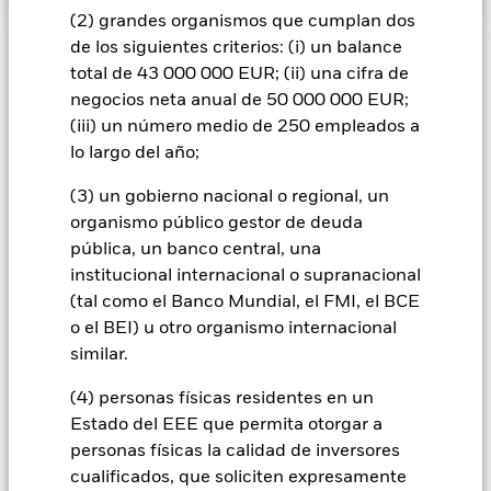
(2) grandes organismos que cumplan dos
de los siguientes criterios: (i) un balance
INFORMACIÓN IMPORTANTE: Capital en Riesgo.
El valor
total de 43 000 000 EUR; (ii) una cifra de
de las inversiones y los ingresos derivados de ellas pueden
negocios neta anual de 50 000 000 EUR;
subir o bajar, y no están garantizados. Es posible que los
(iii) un número medio de 250 empleados a
inversores no recuperen la cantidad invertida originalmente.
lo largo del año;
Los cambios en los tipos de interés, el riesgo de crédito y/o los
incumplimientos de los emisores tendrán un impacto
(3) un gobierno nacional o regional, un
significativo en el comportamiento de los títulos de renta fija.
organismo público gestor de deuda
Los valores calificados por debajo de la “categoría de
pública, un banco central, una
Inversión” pueden ser más sensibles a estos riesgos que los
institucional internacional o supranacional
valores de renta fija con mejor calificación. Las rebajas de la
(tal como el Banco Mundial, el FMI, el BCE
calificación de solvencia potenciales o reales pueden
incrementar el nivel de riesgo. Los mercados emergentes
o el BEI) u otro organismo internacional
suelen ser más sensibles a las condiciones económicas y
similar.
políticas que los mercados desarrollados. Entre otros factores
se encuentra un mayor «riesgo de liquidez», mayores
(4) personas físicas residentes en un
restricciones a la inversión o transmisión de activos,
Estado del EEE que permita otorgar a
fallos/retrasos en la transmisión de valores o pagos debidos
personas físicas la calidad de inversores
al Fondo, y también riesgos relacionados con la
cualificados, que soliciten expresamente
sostenibilidad. Los derivados pueden ser muy sensibles a las