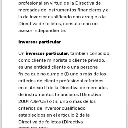
profesional en virtud de la Directiva de
acciones con cobertura de divisas se identifican mediante la
palabra «Hedged» en su nombre. Además, el listado
mercados de instrumentos financieros y a
completo de todas las clases de acciones con cobertura de
la de inversor cualificado con arreglo a la
divisas está disponible mediante solicitud a la sociedad
Directiva de folletos, consulte con un
gestora del fondo.
asesor independiente.
En la medida en que el Fondo opere en préstamos de valores
Inversor particular
para reducir los gastos, el propio Fondo percibirá el 62,5% de
los ingresos asociadas que se generen, y el 37,5% restante se
Un
inversor particular
, también conocido
recibirá por BlackRock en calidad de agente de préstamo de
como cliente minorista o cliente privado,
valores. Debido a que el reparto de los ingresos por préstamos
de valores no incrementa los costes de funcionamiento del
es una entidad cliente o una persona
Fondo, esto ha quedado excluido de los gastos corrientes.
física que no cumple (i) uno o más de los
criterios de cliente profesional referidos
en el Anexo II de la Directiva de mercados
Mostrar menos
de instrumentos financieros (Directiva
BGF ESG Emerging Markets Bond Fund
2004/39/CE) o (ii) uno o más de los
criterios de inversor cualificado
Rentabilidad
establecidos en el artículo 2 de la
Directiva de folletos (Directiva
Gráfico de rendimiento