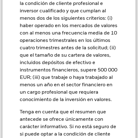
variaciones del valor del activo en que se basan y pueden
la condición de cliente profesional e
aumentar el volumen de las pérdidas y ganancias,
inversor cualificado y que cumplan al
provocando mayores oscilaciones en el valor del Fondo. El
menos dos de los siguientes criterios: (i)
impacto sobre el Fondo puede ser mayor cuando los
haber operado en los mercados de valores
derivados se utilizan de forma generalizada o compleja. El
con al menos una frecuencia media de 10
Fondo pretende excluir a las empresas que participen en
determinadas actividades incompatibles con los criterios
operaciones trimestrales en los últimos
ESG. Por consiguiente, los inversores deberán realizar una
cuatro trimestres antes de la solicitud; (ii)
evaluación ética personal del filtro ESG del Fondo antes de
que el tamaño de su cartera de valores,
invertir en este. Este filtro ESG podría afectar negativamente
incluidos depósitos de efectivo e
al valor de las inversiones del Fondo si se compara con un
instrumentos financieros, supere 500 000
fondo sin dicho filtro.
Todas las clases de acciones con cobertura de divisas de este
EUR; (iii) que trabaje o haya trabajado al
fondo utilizan derivados para cubrir el riesgo de divisas. El
menos un año en el sector financiero en
uso de derivados para una clase de acciones podría conllevar
un cargo profesional que requiera
un posible riesgo de contagio (también denominado «spill-
conocimiento de la inversión en valores.
over») a otras clases de acciones del fondo. La sociedad
gestora del fondo se asegurará de que se dispone de los
Tenga en cuenta que el resumen que
procedimientos adecuados para minimizar el riesgo de
antecede se ofrece únicamente con
contagio a otras clases de acciones. En el menú desplegable
carácter informativo. Si no está seguro de
que figura justo debajo del nombre del fondo, podrá ver un
si puede optar a la condición de cliente
listado de todas las clases de acciones del fondo: las clases de