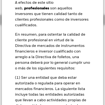
USD 0,01 (0,07%)
A efectos de este sitio
BlackRock
web,
profesionales
son aquellos
inversores que tienen calidad tanto de
iShares
Información general
clientes profesionales como de inversores
cualificados.
Aladdin
Filosofía de inversión
En resumen, para ostentar la calidad de
El Fondo tiene por objetivo maximizar la rentabilidad de su
cliente profesional en virtud de la
Nuestra compañía
inversión a través de una combinación de revalorización del
Directiva de mercados de instrumentos
capital y rendimientos de los activos del Fondo, de forma
financieros e inversor cualificado con
coherente con los principios medioambientales, sociales y de
arreglo a la Directiva de folletos, una
gobierno corporativo (ESG) y de inversión sostenible
aplicados a la inversión. El Fondo se gestiona de forma activa
persona deberá por lo general cumplir uno
y el asesor de inversiones (AI) tiene potestad para seleccionar
o más de los siguientes requisitos:
las inversiones del Fondo, siempre y cuando el Fondo
invierta al menos el 70 % de sus activos totales en valores de
(1) Ser una entidad que deba estar
renta fija (RF) que formen parte del J.P. Morgan ESG
autorizada o regulada para operar en
Emerging Market Bond Index Global Diversified (el «Índice»
mercados financieros. La siguiente lista
y los «Valores del Índice», respectivamente), lo que incluye
incluye todas las entidades autorizadas
valores de RF emitidos por Gobiernos, agencias
gubernamentales o empresas que tengan su domicilio o que
que llevan a cabo actividades propias de
realicen una parte importante de su actividad económica en