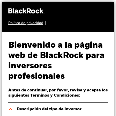
Política de privacidad
Quiénes somos
RENTA FIJA
BGF ESG Emerging
Productos
Bienvenido a la página
Markets Bond Fund
Perspectivas
web de BlackRock para
inversores
Visión de mercado
profesionales
Educación
Antes de continuar, por favor, revisa y acepta los
Profesionales
Valor liquidativo a 07 ago 2026
siguientes Términos y Condiciones:
USD 14,84
52 Semanas: 13,63 - 14,95
España
Descripción del tipo de inversor
Change location
Variación del valor liquidativo a 07 ago 2026
Morningstar Rating