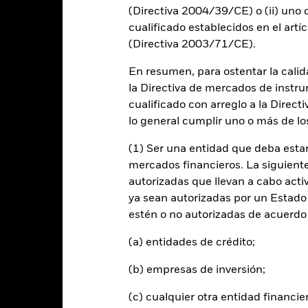
-6
(Directiva 2004/39/CE) o (ii) uno o
cualificado establecidos en el artíc
-8
(Directiva 2003/71/CE).
2016
2017
2018
2019
2020
2021
Índice de referencia 
Rentabilidad total (%)
En resumen, para ostentar la calida
la Directiva de mercados de instru
d of interactive chart.
cualificado con arreglo a la Direct
2016
2017
2018
2019
2020
lo general cumplir uno o más de los
entabilidad total (%)
0,8
0,8
0,1
3,8
2,5
(1) Ser una entidad que deba estar
USD
mercados financieros. La siguiente 
ndice de referencia con
autorizadas que llevan a cabo acti
imitaciones 1 (%) USD
1,3
0,9
1,6
4,1
3,3
ya sean autorizadas por un Estado
estén o no autorizadas de acuerdo 
 rentabilidad se indica tras deducir los gastos corrientes. Las even
edan excluidas del cálculo.
(a) entidades de crédito;
s cifras mostradas hacen referencia a rentabilidades pasadas.
La re
(b) empresas de inversión;
able de la rentabilidad futura. Los mercados podrían evolucionar de 
ede ayudarle a evaluar cómo se ha gestionado el fondo en el pasad
(c) cualquier otra entidad financie
 rentabilidad se muestra tomando como base el Valor Liquidativo (VL