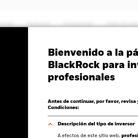
somos
Productos
Perspectivas
Visión de me
PRIIP KID
Ficha inf
Bienvenido a la p
Short Duration Bond
BlackRock para in
profesionales
Antes de continuar, por favor, revisa
Condiciones:
del valor liquidativo a 06 ago 2026
0,00 (0,00%)
Descripción del tipo de inversor
A efectos de este sitio web,
profes