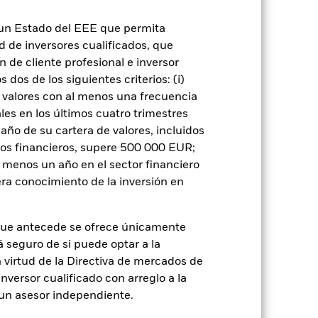
n un Estado del EEE que permita
ad de inversores cualificados, que
 de cliente profesional e inversor
rie
31 oct 2002
dos de los siguientes criterios: (i)
USD
 valores con al menos una frecuencia
Renta fija
es en los últimos cuatro trimestres
No es artículo 8 o 9
amaño de su cartera de valores, incluidos
tos financieros, supere 500 000 EUR;
1,39%
al menos un año en el sector financiero
LU0154237738
ra conocimiento de la inversión en
USD 5.000,00
Acumulación
que antecede se ofrece únicamente
UCITS
á seguro de si puede optar a la
USD Diversified Bond - Short
n virtud de la Directiva de mercados de
Term
inversor cualificado con arreglo a la
Monetario diaria
n un asesor independiente.
7453287