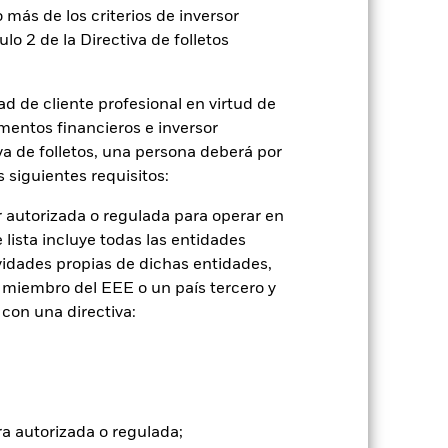
 más de los criterios de inversor
ulo 2 de la Directiva de folletos
2022
2023
2024
2025
con limitaciones 1 (%)
d de cliente profesional en virtud de
mentos financieros e inversor
iva de folletos, una persona deberá por
2021
2022
2023
2024
2025
 siguientes requisitos:
-1,2
-5,5
4,4
4,0
4,9
 autorizada o regulada para operar en
lista incluye todas las entidades
vidades propias de dichas entidades,
-0,4
-3,8
4,6
4,4
5,3
 miembro del EEE o un país tercero y
con una directiva:
tuales comisiones de entrada/salida
ntabilidad pasada no es un indicador
formas muy diferentes en el futuro.
o
ra autorizada o regulada;
), con reinversión de los ingresos