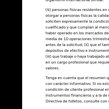
Datos clave
organismo internacional similar.
(4) personas físicas residentes e
otorgar a personas físicas la calid
USD 1.189.300.136
soliciten expresamente la condición
Fecha de lanzamiento de la se
cualificado y que cumplan al menos 
Share Class Currency
haber operado en los mercados de
31 oct 2002
Clase de activo
media de 10 operaciones trimestral
USD
Clasificación SFDR
antes de la solicitud; (ii) que el t
E BofA Government Corporate
depósitos de efectivo e instrumen
Ongoing Charge Fee
1-3 Yr Index (B1A0) (USD)
(iii) que trabaje o haya trabajado 
ISIN
3,00%
en un cargo profesional que requie
Inversión inicial mínima
0,75%
valores.
Uso de los ingresos
0,00%
Tenga en cuenta que el resumen 
Estructura legal
USD 1.000,00
con carácter informativo. Si no est
Categoría Morningstar
condición de cliente profesional e
Luxemburgo
instrumentos financieros y a la de 
BlackRock (Luxembourg) S.A.
Frecuencia de negociación
Directiva de folletos, consulte co
Fecha de la operación + 3 días
SEDOL