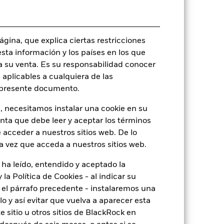
gina, que explica ciertas restricciones
o
esta información y los países en los que
a su venta. Es su responsabilidad conocer
 aplicables a cualquiera de las
l presente documento.
1,68%
, necesitamos instalar una cookie en su
enta que debe leer y aceptar los términos
5,05
 acceder a nuestros sitios web. De lo
a vez que acceda a nuestros sitios web.
5,01
 ha leído, entendido y aceptado la
o
3,07
la Política de Cookies - al indicar su
el párrafo precedente - instalaremos una
 y así evitar que vuelva a aparecer esta
 sitio u otros sitios de BlackRock en