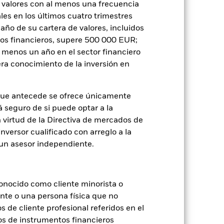
 valores con al menos una frecuencia
es en los últimos cuatro trimestres
amaño de su cartera de valores, incluidos
tos financieros, supere 500 000 EUR;
al menos un año en el sector financiero
je de pérdidas o ganancias anuales en
e a evaluar cómo se ha gestionado el
ra conocimiento de la inversión en
que antecede se ofrece únicamente
á seguro de si puede optar a la
n virtud de la Directiva de mercados de
inversor cualificado con arreglo a la
n un asesor independiente.
onocido como cliente minorista o
ente o una persona física que no
s de cliente profesional referidos en el
os de instrumentos financieros