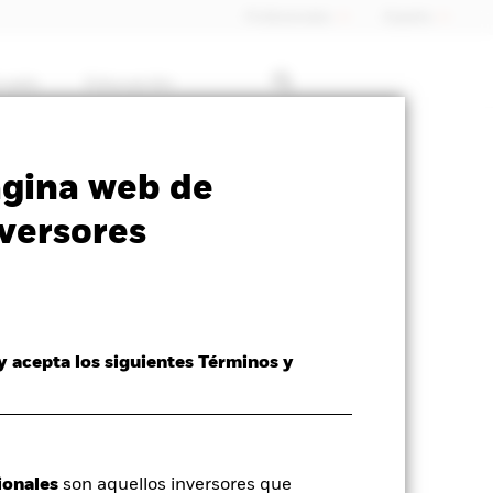
Profesionales
España
rcado
Educación
ormativa
Prospectus
Download
ágina web de
versores
 y acepta los siguientes Términos y
ionales
son aquellos inversores que