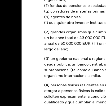
organismos;
rtura de divisas de este fondo utilizan derivados para cubrir el ries
(f) fondos de pensiones o socieda
onllevar un posible riesgo de contagio (también denominado «spill-ov
(g) corredores de materias primas 
o se asegurará de que se dispone de los procedimientos adecuados p
(h) agentes de bolsa;
nú desplegable que figura justo debajo del nombre del fondo, podrá v
(i) cualquier otro inversor instituci
cciones con cobertura de divisas se identifican mediante la palabra
 de acciones con cobertura de divisas está disponible mediante solic
(2) grandes organismos que cumplan
en préstamos de valores para reducir los gastos, el propio Fondo per
un balance total de 43 000 000 EUR
% restante se recibirá por BlackRock en calidad de agente de préstam
anual de 50 000 000 EUR; (iii) u
os de valores no incrementa los costes de funcionamiento del Fondo,
largo del año;
(3) un gobierno nacional o regiona
deuda pública, un banco central, u
supranacional (tal como el Banco Mu
PRIIP KID
Ficha infor
organismo internacional similar.
tion Bond Fund
Rentabilidad
(4) personas físicas residentes e
entabilidad
Datos clave
Gestores del fondo
otorgar a personas físicas la calid
soliciten expresamente la condición
cualificado y que cumplan al menos 