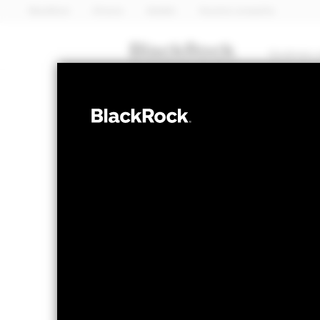
BlackRock
iShares
Aladdin
Nuestra compañía
Quiénes 
RENTA FIJA
BGF US Dollar 
Fund
Valor liquidativo a 06 ago 2026
Variación 
USD 13,80
USD 
52 Semanas: 13,47 - 13,80