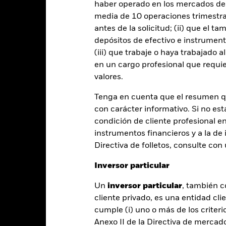
entabilidad
haber operado en los mercados de
media de 10 operaciones trimestral
antes de la solicitud; (ii) que el t
Año natural
Anualizada
Acumulada
Anual
ge: 2002-07-01 00:00:00 to 2026-07-31 00:00:00.
depósitos de efectivo e instrumen
: -20 to 40.
(iii) que trabaje o haya trabajado 
te gráfico muestra la rentabilidad del producto como el porcenta
s 10 últimos años frente a su índice de referencia. Puede ayudarl
en un cargo profesional que requie
oducto en el pasado y compararlo con su índice de referencia.
valores.
art
6
Tenga en cuenta que el resumen 
r chart with 2 data series.
e chart has 1 X axis displaying categories.
con carácter informativo. Si no est
e chart has 1 Y axis displaying Values. Range: -8 to 6.
4
condición de cliente profesional e
instrumentos financieros y a la de 
2
Directiva de folletos, consulte co
0
Inversor particular
alues
-2
Un
inversor particular
, también c
cliente privado, es una entidad cli
-4
cumple (i) uno o más de los criterio
Anexo II de la Directiva de mercad