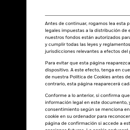
MLLDBNE
Antes de continuar, rogamos lea esta pá
Características del Fond
legales impuestas a la distribución de 
nuestros fondos están autorizados par
y cumplir todas las leyes y reglamentos
jurisdicciones relevantes a efectos de
1385
Desviación típica (3 años)
a 31 jul 2026
Para evitar que esta página reaparezca
dispositivo. A este efecto, tenga en cu
1,076
Rendimiento al Vencimiento
a 30 jun 2026
de nuestra Política de Cookies antes de
contrario, esta página reaparecerá cad
2,21
Rendimiento a peor
a 30 jun 2026
Conforme a lo anterior, si confirma que
1,99
Vencimiento medio ponderad
información legal en este documento, y 
a 30 jun 2026
consentimiento según se menciona en 
3,07
cookie en su ordenador para reconocerlo
página de confirmación si accede a este