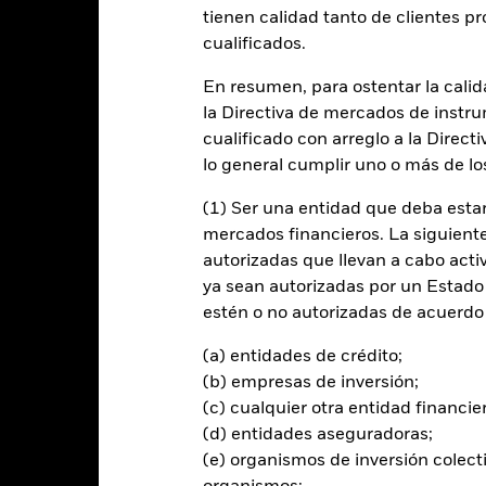
tienen calidad tanto de clientes p
cualificados.
entabilidad
Datos clave
Gestores del fondo
En resumen, para ostentar la calida
n
la Directiva de mercados de instru
cualificado con arreglo a la Direct
 la rentabilidad de su inversión a través de una combinación de reval
lo general cumplir uno o más de los
(1) Ser una entidad que deba estar
sus activos totales en valores de renta fija (RF). Estos incluyen bo
mercados financieros. La siguiente 
con vencimientos a corto plazo).
autorizadas que llevan a cabo acti
ya sean autorizadas por un Estado
s por el Gobierno de los Estados Unidos (EE. UU.) y sus agencias, 
estén o no autorizadas de acuerdo 
anismos supranacionales (por ejemplo, el Banco Internacional de 
.
(a) entidades de crédito;
(b) empresas de inversión;
(c) cualquier otra entidad financie
(d) entidades aseguradoras;
al en Riesgo.
El valor de las inversiones y los ingresos derivados d
(e) organismos de inversión colect
os inversores no recuperen la cantidad invertida originalmente.