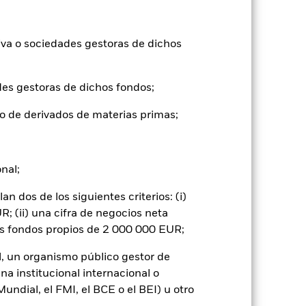
mentar o disminuir como resultado de
a divisa distinta de la utilizada para el
iva o sociedades gestoras de dichos
des gestoras de dichos fondos;
o de derivados de materias primas;
gnificativo en la rentabilidad de los
vel de riesgo.
Los derivados pueden ser
onal;
didas y ganancias, lo que se traduciría
 se utilizan de una forma generalizada o
 dos de los siguientes criterios: (i)
 o como contraparte de contratos
; (ii) una cifra de negocios neta
de crédito: El emisor de un valor
os fondos propios de 2 000 000 EUR;
 de capital.
Riesgo de liquidez: Una
ondo venda o compre las inversiones con
l, un organismo público gestor de
na institucional internacional o
ndial, el FMI, el BCE o el BEI) u otro