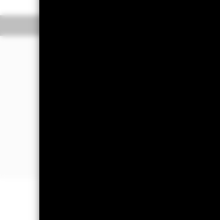
Información general
R
Filosofía de inversió
El Fondo tiene por objetivo maximizar
de los activos del Fondo.
El Fondo invierte al menos el 80 % de 
monetario (es decir, títulos de deuda 
Los valores de RF pueden ser emitido
no estadounidenses, y empresas y org
domiciliados dentro o fuera de EE. UU
INFORMACIÓN IMPORTANTE: Capit
están garantizados. Es posible que l