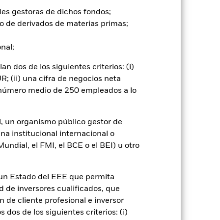
go de divisas. El uso de derivados
des gestoras de dichos fondos;
er») a otras clases de acciones del
o de derivados de materias primas;
ara minimizar el riesgo de contagio
er un listado de todas las clases de
onal;
 «Hedged» en su nombre. Además, el
itud a la sociedad gestora del fondo.
 dos de los siguientes criterios: (i)
cibirá el 62,5% de los ingresos
; (ii) una cifra de negocios neta
o de valores. Debido a que el
n número medio de 250 empleados a lo
 esto ha quedado excluido de los
l, un organismo público gestor de
Mostrar menos
na institucional internacional o
ndial, el FMI, el BCE o el BEI) u otro
mativa
Prospectus
Download
n un Estado del EEE que permita
Holdings
Literatura
ad de inversores cualificados, que
 de cliente profesional e inversor
dos de los siguientes criterios: (i)