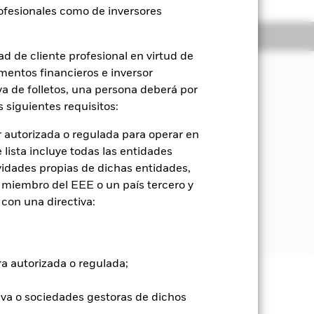
rofesionales como de inversores
Holdings
Literatura
d de cliente profesional en virtud de
mentos financieros e inversor
iva de folletos, una persona deberá por
orización del capital y rendimientos
 siguientes requisitos:
 autorizada o regulada para operar en
nos e instrumentos del mercado
lista incluye todas las entidades
vidades propias de dichas entidades,
 miembro del EEE o un país tercero y
gobiernos y agencias gubernamentales
con una directiva:
Reconstrucción y Fomento)
ra autorizada o regulada;
e ellas pueden subir o bajar, y no
iva o sociedades gestoras de dichos