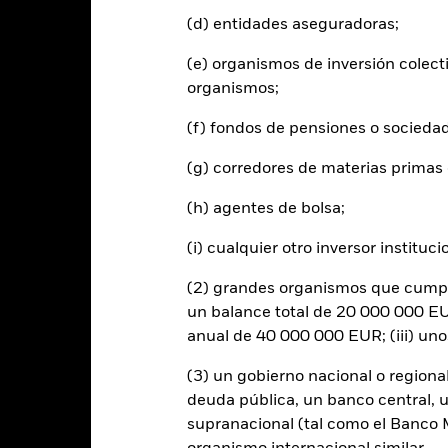
utos cuando corresponda. La rentabilidad de su inversión puede au
(d) entidades aseguradoras;
s fluctuaciones del valor de las divisas si su inversión se realiza en un
lculo de la rentabilidad pasada. Fuente: Blackrock
(e) organismos de inversión colect
organismos;
(f) fondos de pensiones o socieda
Riesgos clave
(g) corredores de materias primas 
(h) agentes de bolsa;
tipos de interés y/o los impagos de los emisores tendrán un impacto si
alificación de solvencia potenciales o reales pueden incrementar el ni
(i) cualquier otro inversor instituci
r del activo en que se basan y pueden aumentar el volumen de las pér
ndo. El impacto sobre el Fondo puede ser mayor cuando los derivados
(2) grandes organismos que cumplan
 cualquier entidad que presta servicios como la custodia de activos,
un balance total de 20 000 000 EUR
instrumentos, puede exponer al Fondo a pérdidas financieras.
Riesgo 
anual de 40 000 000 EUR; (iii) un
enda sus obligaciones de pago de importes debidos o de reembolso
de compradores y vendedores es insuficiente para permitir que el F
(3) un gobierno nacional o regiona
deuda pública, un banco central, u
supranacional (tal como el Banco Mu