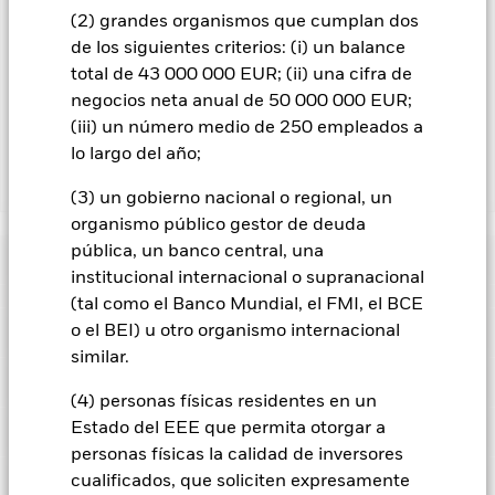
para reducir los gastos, el propio Fondo percibirá el 62,5% de
(2) grandes organismos que cumplan dos
los ingresos asociadas que se generen, y el 37,5% restante se
recibirá por BlackRock en calidad de agente de préstamo de
de los siguientes criterios: (i) un balance
valores. Debido a que el reparto de los ingresos por préstamos
total de 43 000 000 EUR; (ii) una cifra de
de valores no incrementa los costes de funcionamiento del
negocios neta anual de 50 000 000 EUR;
Fondo, esto ha quedado excluido de los gastos corrientes.
(iii) un número medio de 250 empleados a
lo largo del año;
Mostrar menos
(3) un gobierno nacional o regional, un
BGF US Dollar Short Duration Bond Fund
organismo público gestor de deuda
pública, un banco central, una
Rentabilidad
institucional internacional o supranacional
(tal como el Banco Mundial, el FMI, el BCE
Distribución
Datos clave
o el BEI) u otro organismo internacional
El riesgo de crédito, los cambios en los tipos de interés y/o los
impagos de los emisores tendrán un impacto significativo en
similar.
la rentabilidad de los títulos de renta fija. Las rebajas de la
Características del Fondo
calificación de solvencia potenciales o reales pueden
Fecha de corte
Distribución total
Activos netos del Fondo
USD 1.184.709.136
(4) personas físicas residentes en un
incrementar el nivel de riesgo.
Los derivados pueden ser muy
a 07 ago 2026
31 jul 2026
HKD 0,405
sensibles a las variaciones del valor del activo en que se
Estado del EEE que permita otorgar a
Indicador de riesgo
basan y pueden aumentar el volumen de las pérdidas y
Número de posiciones
1385
Fecha de lanzamiento del
31 oct 2002
personas físicas la calidad de inversores
ganancias, lo que se traduciría mayores oscilaciones en el
30 jun 2026
HKD 0,42
a 30 jun 2026
fondo
valor del Fondo. El impacto sobre el Fondo puede ser mayor
Calificaciones
cualificados, que soliciten expresamente