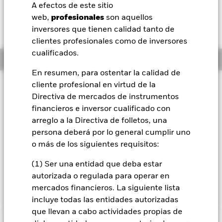
A efectos de este sitio
BlackRock
web,
profesionales
son aquellos
inversores que tienen calidad tanto de
iShares
clientes profesionales como de inversores
cualificados.
Información general
Aladdin
En resumen, para ostentar la calidad de
Filosofía de inversión
cliente profesional en virtud de la
Nuestra compañía
Directiva de mercados de instrumentos
El Fondo US Dollar Short Duration Bond busca maximizar los
financieros e inversor cualificado con
beneficios totales. El Fondo invierte un mínimo del 80 % de
sus activos totales en valores transferibles de renta fija con
arreglo a la Directiva de folletos, una
calificación crediticia. Al menos un 70 % de los activos
persona deberá por lo general cumplir uno
totales del fondo se invierte en valores transferibles de renta
o más de los siguientes requisitos:
fija denominados en dólares estadounidenses con una
duración inferior a cinco años. La duración media no supera
(1) Ser una entidad que deba estar
los tres años. La exposición a las divisas se gestiona de forma
autorizada o regulada para operar en
flexible.
mercados financieros. La siguiente lista
incluye todas las entidades autorizadas
que llevan a cabo actividades propias de