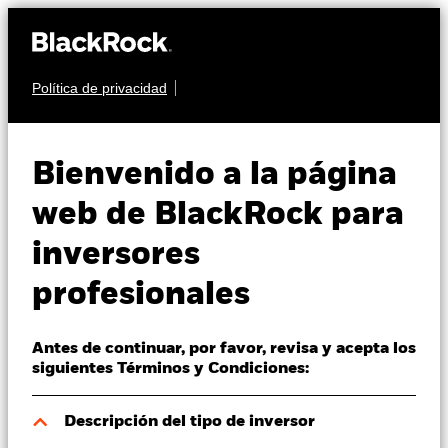
Política de privacidad
Quiénes somos
RENTA FIJA
BGF US Dollar Short
Productos
Bienvenido a la página
Duration Bond Fund
Perspectivas
web de BlackRock para
inversores
Visión de mercado
profesionales
Educación
Antes de continuar, por favor, revisa y acepta los
Profesionales
Valor liquidativo a 07 ago 2026
siguientes Términos y Condiciones:
HKD 99,10
España
Variación del valor liquidativo a 07 ago 2026
Descripción del tipo de inversor
Change location
HKD 0,08 (0,08%)