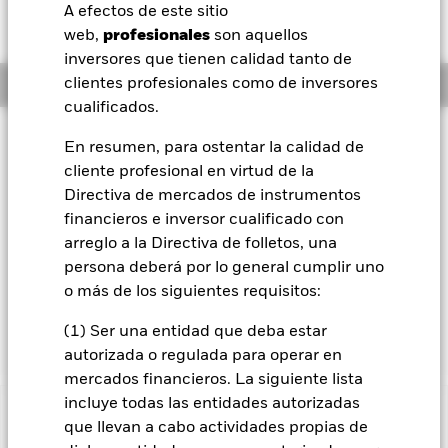
EUR 0,00 (0,00%)
A efectos de este sitio
BlackRock
web,
profesionales
son aquellos
inversores que tienen calidad tanto de
iShares
Información general
clientes profesionales como de inversores
cualificados.
Aladdin
Filosofía de inversión
En resumen, para ostentar la calidad de
El Fondo US Dollar Short Duration Bond busca maximizar los
cliente profesional en virtud de la
Nuestra compañía
beneficios totales. El Fondo invierte un mínimo del 80 % de
Directiva de mercados de instrumentos
sus activos totales en valores transferibles de renta fija con
financieros e inversor cualificado con
calificación crediticia. Al menos un 70 % de los activos
arreglo a la Directiva de folletos, una
totales del fondo se invierte en valores transferibles de renta
fija denominados en dólares estadounidenses con una
persona deberá por lo general cumplir uno
duración inferior a cinco años. La duración media no supera
o más de los siguientes requisitos:
los tres años. La exposición a las divisas se gestiona de forma
flexible.
(1) Ser una entidad que deba estar
autorizada o regulada para operar en
mercados financieros. La siguiente lista
incluye todas las entidades autorizadas
INFORMACIÓN IMPORTANTE: Capital en Riesgo.
El valor
que llevan a cabo actividades propias de
de las inversiones y los ingresos derivados de ellas pueden