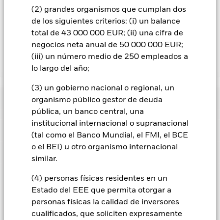
recibirá por BlackRock en calidad de agente de préstamo de
(2) grandes organismos que cumplan dos
valores. Debido a que el reparto de los ingresos por préstamos
de los siguientes criterios: (i) un balance
de valores no incrementa los costes de funcionamiento del
total de 43 000 000 EUR; (ii) una cifra de
Fondo, esto ha quedado excluido de los gastos corrientes.
negocios neta anual de 50 000 000 EUR;
(iii) un número medio de 250 empleados a
Mostrar menos
lo largo del año;
BGF US Dollar Short Duration Bond Fund
(3) un gobierno nacional o regional, un
Rentabilidad
organismo público gestor de deuda
pública, un banco central, una
institucional internacional o supranacional
Gráfico de rendimiento
Datos clave
El riesgo de crédito, los cambios en los tipos de interés y/o los
(tal como el Banco Mundial, el FMI, el BCE
impagos de los emisores tendrán un impacto significativo en
o el BEI) u otro organismo internacional
la rentabilidad de los títulos de renta fija. Las rebajas de la
Ver gráfico completo
Características del Fondo
calificación de solvencia potenciales o reales pueden
similar.
Activos netos del Fondo
USD 1.189.300.136
incrementar el nivel de riesgo.
Los derivados pueden ser muy
a 06 ago 2026
Rentabilidad
sensibles a las variaciones del valor del activo en que se
Indicador de riesgo
(4) personas físicas residentes en un
basan y pueden aumentar el volumen de las pérdidas y
Número de posiciones
1385
Fecha de lanzamiento del
31 oct 2002
ganancias, lo que se traduciría mayores oscilaciones en el
Estado del EEE que permita otorgar a
a 30 jun 2026
fondo
valor del Fondo. El impacto sobre el Fondo puede ser mayor
Calificaciones
personas físicas la calidad de inversores
cuando los derivados se utilizan de una forma generalizada o
Beta de las acciones a 3 años
0,975
Divisa base
USD
compleja.
cualificados, que soliciten expresamente
Posiciones
Riesgo de contraparte: La insolvencia de cualquier entidad