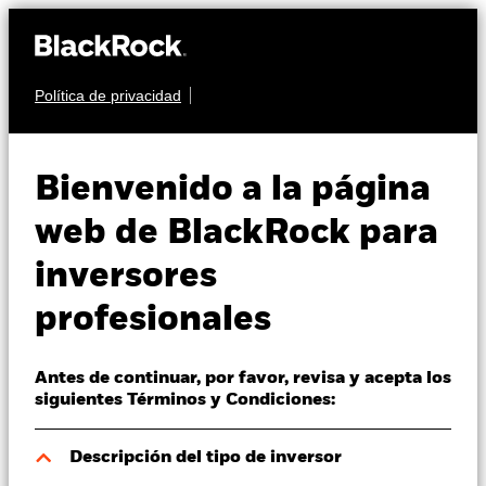
Política de privacidad
Quiénes somos
RENTA FIJA
BGF US Dollar Short
Productos
Bienvenido a la página
Duration Bond Fund
Perspectivas
web de BlackRock para
inversores
Visión de mercado
profesionales
Educación
Antes de continuar, por favor, revisa y acepta los
Profesionales
Valor liquidativo a 06 ago 2026
siguientes Términos y Condiciones:
EUR 11,95
52 Semanas: 11,46 - 12,13
España
Descripción del tipo de inversor
Change location
Variación del valor liquidativo a 06 ago 2026
Morningstar Rating