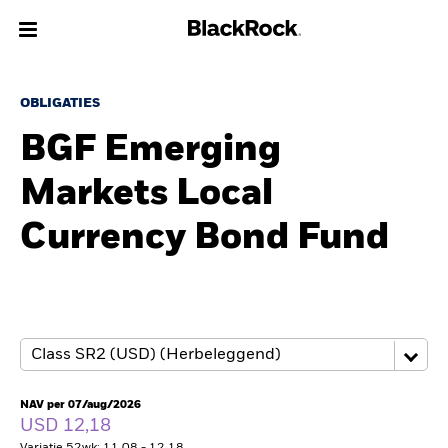
Over Ons
OBLIGATIES
BGF Emerging
Producten
Markets Local
Thema's
Currency Bond Fund
Inzichten
Beleggingsinformatie
Particulieren
NAV per 07/aug/2026
Nederland
USD 12,18
Change location