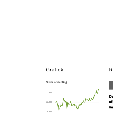
Grafiek
R
Sinds oprichting
Sinds oprichting
Line chart with 104 data points.
The chart has 1 X axis displaying Time. Ran
11.500
The chart has 1 Y axis displaying values. Range
De
af
10.000
ve
8.500