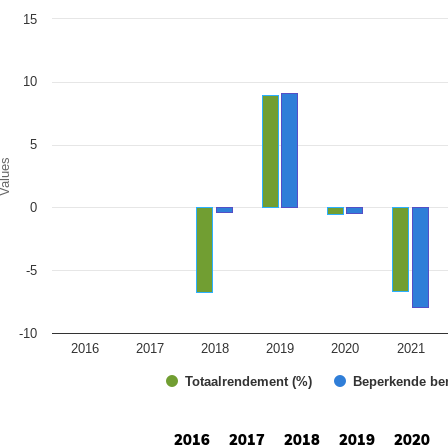
art
15
r chart with 2 data series.
e chart has 1 X axis displaying categories.
e chart has 1 Y axis displaying Values. Range: -10 to 15.
10
5
alues
0
-5
-10
2016
2017
2018
2019
2020
2021
Totaalrendement (%)
Beperkende be
d of interactive chart.
2016
2017
2018
2019
2020