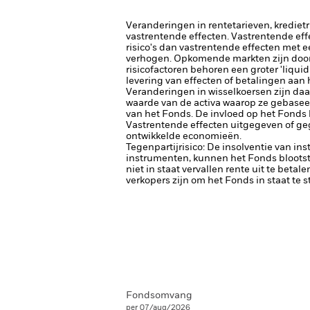
Veranderingen in rentetarieven, krediet
vastrentende effecten. Vastrentende eff
risico's dan vastrentende effecten met e
verhogen.
Opkomende markten zijn doorg
risicofactoren behoren een groter 'liquid
levering van effecten of betalingen aan
Veranderingen in wisselkoersen zijn da
waarde van de activa waarop ze gebaseerd
van het Fonds. De invloed op het Fonds 
Vastrentende effecten uitgegeven of ge
ontwikkelde economieën.
Tegenpartijrisico: De insolventie van ins
instrumenten, kunnen het Fonds blootste
niet in staat vervallen rente uit te betale
verkopers zijn om het Fonds in staat te 
Fondsomvang
per 07/aug/2026