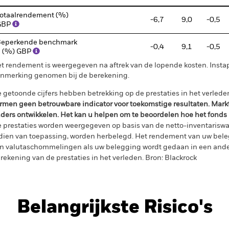
otaalrendement (%)
-6,7
9,0
-0,5
GBP
eperkende benchmark
-0,4
9,1
-0,5
 (%) GBP
t rendement is weergegeven na aftrek van de lopende kosten. Insta
nmerking genomen bij de berekening.
 getoonde cijfers hebben betrekking op de prestaties in het verlede
rmen geen betrouwbare indicator voor toekomstige resultaten. Mark
ders ontwikkelen. Het kan u helpen om te beoordelen hoe het fonds
 prestaties worden weergegeven op basis van de netto-inventariswa
dien van toepassing, worden herbelegd. Het rendement van uw beleg
n valutaschommelingen als uw belegging wordt gedaan in een ander
rekening van de prestaties in het verleden. Bron: Blackrock
Belangrijkste Risico's