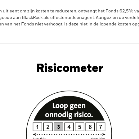
en uitleent om zijn kosten te reduceren, ontvangt het Fonds 62,5%
oede aan BlackRock als effectenuitleenagent. Aangezien de verdel
en van het Fonds niet verhoogt, is deze niet in de lopende kosten 
PRIIP KID
Fac
 Currency Bond Fund
Risicometer
nt
Kerngegevens
Managers
P