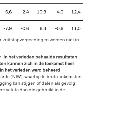
-6,6
2,4
10,3
-4,0
12,4
-7,9
-0,6
6,3
-0,6
11,0
p-/uitstapvergoedingen worden niet in
n.
In het verleden behaalde resultaten
ten kunnen zich in de toekomst heel
 in het verleden werd beheerd
arde (NIW), waarbij de bruto-inkomsten,
ging kan stijgen of dalen als gevolg
e valuta dan die gebruikt in de