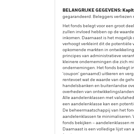
BELANGRIJKE GEGEVENS: Kapitaa
gegarandeerd. Beleggers verliezen m
Het fonds belegt voor een groot dee
zullen invloed hebben op de waarde
inkomen. Daarnaast is het mogelijk
verhoogt verkleint dit de potentië
opkomende markten in ontwikkeling w
principes van administratieve veran
kleinere ondernemingen die zich mi
ondernemingen. Het fonds belegt in 
'coupon' genaamd) uitkeren en verge
rentevoet wat de waarde van de geh
handelsbanken en buitenlandse ove
overheden van ontwikkelingslanden 
Alle aandelenklassen met valutahedg
een aandelenklasse kan een potentie
De beheermaatschappij van het fond
aandelenklassen te minimaliseren. Vi
fonds bekijken – aandelenklassen 
Daarnaast is een volledige lijst va