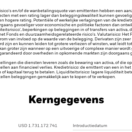
risico's en/of de wanbetalingsquote van emittenten hebben een aanzi
ecten met een rating lager dan beleggingskwaliteit kunnen gevoelig
en hogere rating. Potentiële of werkelijke verlagingen van de kredie
aans gevoeliger voor economische en politieke factoren dan ontwik
iteitsrisico', beperkingen op beleggingen in of transfers van activa, d
 het Fonds en duurzaamheidsgerelateerde risico's.
Valutarisico: Het 
arom van invloed op de waarde van de belegging.
Derivaten zijn zeer
 zijn en kunnen leiden tot grotere verliezen of winsten, wat leidt 
kan groter zijn wanneer op een uitvoerige of complexe manier wordt
garandeerd door overheden in opkomende markten zijn doorgaans gevo
tellingen die diensten leveren zoals de bewaring van activa, of die o
llen aan financieel verlies.
Kredietrisico: de emittent van een in h
n of kapitaal terug te betalen.
Liquiditeitsrisico: lagere liquiditeit b
stellen beleggingen gemakkelijk aan te kopen of te verkopen.
Kerngegevens
USD 1.731.172.741
Introductiedatum