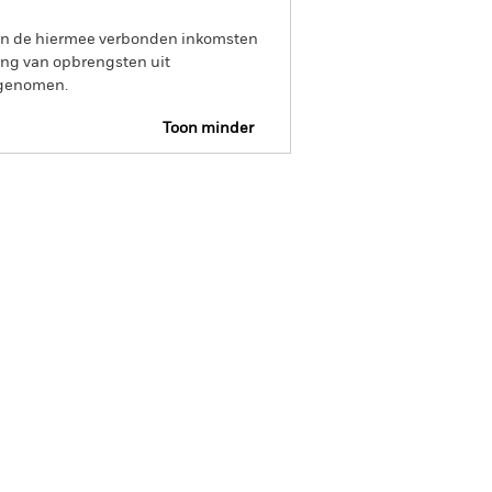
 van de hiermee verbonden inkomsten
ing van opbrengsten uit
opgenomen.
Toon minder
tsheet
Prospectus
Download
osities
Documenten