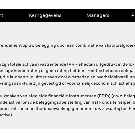
nt
Kerngegevens
Managers
P
rendement op uw belegging door een combinatie van kapitaalgroei e
ijn totale activa in vastrentende (VR)- effecten uitgedrukt in de lok
f lage kredietrating of geen rating hebben. Hiertoe behoren obliga
), die kunnen zijn uitgegeven door overheden en overheidsinstellin
kkelingsbank) die zijn gevestigd of voornamelijk economisch actief 
ikmaken van afgeleide financiële instrumenten (FDI's) (d.w.z. bele
de activa) om de beleggingsdoelstelling van het Fonds te helpen be
eren. Dit kan markthefboomwerking genereren (d.w.z. waarbij het Fon
ctiva).