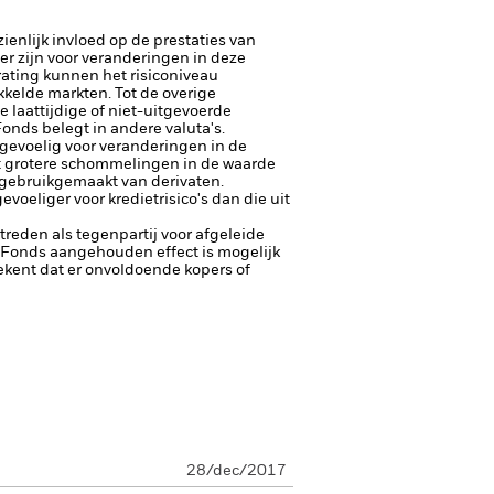
enlijk invloed op de prestaties van
er zijn voor veranderingen in deze
trating kunnen het risiconiveau
kelde markten. Tot de overige
e laattijdige of niet-uitgevoerde
Fonds belegt in andere valuta's.
 gevoelig voor veranderingen in de
tot grotere schommelingen in de waarde
 gebruikgemaakt van derivaten.
eliger voor kredietrisico's dan die uit
ptreden als tegenpartij voor afgeleide
et Fonds aangehouden effect is mogelijk
etekent dat er onvoldoende kopers of
28/dec/2017