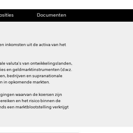
osities
Documenten
n inkomsten uit de activa van het
ale valuta's van ontwikkelingslanden,
ties en geldmarktinstrumenten (d.w.z.
gen, bedrijven en supranationale
zijn in opkomende markten.
ggingen waarvan de koersen zijn
reiken en het risico binnen de
ds een marktblootstelling verkrijgt