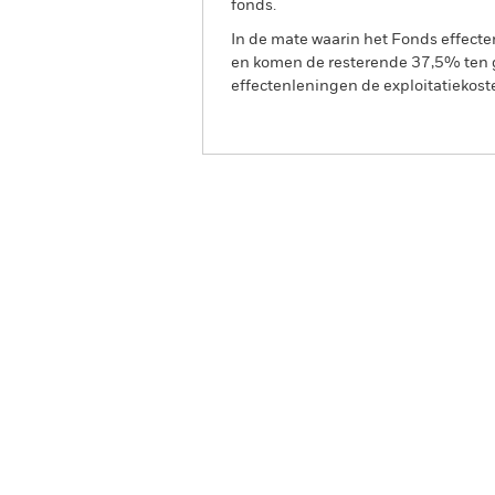
fonds.
In de mate waarin het Fonds effect
en komen de resterende 37,5% ten g
effectenleningen de exploitatiekost
BGF Emerging Markets Local
Overzicht
Rendeme