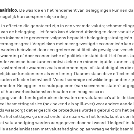
lrisico.
De waarde en het rendement van beleggingen kunnen dalen
ogelijk hun oorspronkelijke inleg.
l in effecten die genoteerd zijn in een vreemde valuta; schommelin
 van de belegging. Het fonds kan dividenduitkeringen doen vanuit z
 om inkomen te genereren volgens bepaalde beleggingsstrategieën.
le vermogensgroei. Vergeleken met meer gevestigde economieën kan 
orden beïnvloed door een grotere volatiliteit als gevolg van versc
twoording of door economische of politieke instabiliteit. Het fonds 
nder voorspelbaar kunnen ontwikkelen en minder liquide kunnen zi
vastrentende waarden zoals ondernemings- of staatobligaties die ee
lijkbaar functioneren als een lening. Daarom staan deze effecten b
ouden effecten beïnvloedt. Vooral sommige ontwikkelingslanden zij
rheden. Beleggen in schuldpapieren (van soevereine staten) uitge
of hun overheidsdiensten houden een hoog risico in.
ing van dit fonds gebruiken derivaten om valutarisico's af te dekke
el besmettingsrisico (ook bekend als spill-over) voor andere aande
s waarborgt dat er geschikte procedures worden gebruikt om het be
a het uitklapvakje direct onder de naam van het fonds, kunt u een li
met valutahedging worden aangegeven door het woord 'Hedged' in d
n alle aandelenklassen met valutahedging op aanvraag verkrijgbaar b