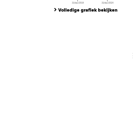
31/dec/2019
31/dec/2024
Ch
End of interactive chart.
Ba
Volledige grafiek bekijken
Th
Th
V
En