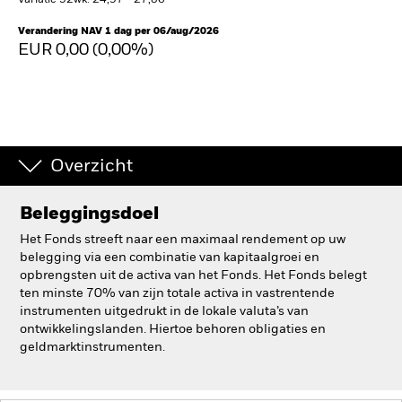
Variatie 52wk: 24,97 - 27,86
BlackRock
Verandering NAV 1 dag per 06/aug/2026
EUR 0,00 (0,00%)
iShares
Aladdin
Ons bedrijf
Overzicht
Beleggingsdoel
Het Fonds streeft naar een maximaal rendement op uw
belegging via een combinatie van kapitaalgroei en
opbrengsten uit de activa van het Fonds. Het Fonds belegt
ten minste 70% van zijn totale activa in vastrentende
instrumenten uitgedrukt in de lokale valuta’s van
ontwikkelingslanden. Hiertoe behoren obligaties en
geldmarktinstrumenten.