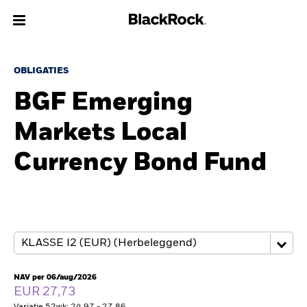
Over Ons
OBLIGATIES
BGF Emerging
Producten
Markets Local
Thema's
Currency Bond Fund
Inzichten
Beleggingsinformatie
Particulieren
NAV per 06/aug/2026
Nederland
EUR 27,73
Change location