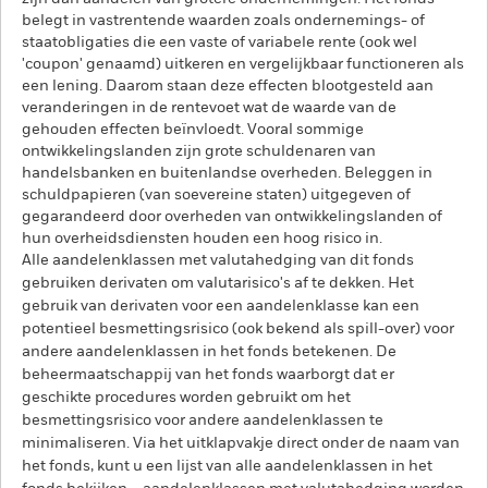
belegt in vastrentende waarden zoals ondernemings- of
staatobligaties die een vaste of variabele rente (ook wel
'coupon' genaamd) uitkeren en vergelijkbaar functioneren als
een lening. Daarom staan deze effecten blootgesteld aan
veranderingen in de rentevoet wat de waarde van de
gehouden effecten beïnvloedt. Vooral sommige
ontwikkelingslanden zijn grote schuldenaren van
handelsbanken en buitenlandse overheden. Beleggen in
schuldpapieren (van soevereine staten) uitgegeven of
gegarandeerd door overheden van ontwikkelingslanden of
hun overheidsdiensten houden een hoog risico in.
Alle aandelenklassen met valutahedging van dit fonds
gebruiken derivaten om valutarisico's af te dekken. Het
gebruik van derivaten voor een aandelenklasse kan een
potentieel besmettingsrisico (ook bekend als spill-over) voor
andere aandelenklassen in het fonds betekenen. De
beheermaatschappij van het fonds waarborgt dat er
geschikte procedures worden gebruikt om het
besmettingsrisico voor andere aandelenklassen te
minimaliseren. Via het uitklapvakje direct onder de naam van
het fonds, kunt u een lijst van alle aandelenklassen in het