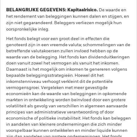
BELANGRIJKE GEGEVENS: Kapitaalrisico.
De waarde en
het rendement van beleggingen kunnen dalen en stijgen, en
zijn niet gegarandeerd. Beleggers verliezen mogelijk hun
oorspronkelijke inleg.
Het fonds belegt voor een groot deel in effecten die
genoteerd zijn in een vreemde valuta; schommelingen van de
betreffende valutakoersen zullen invloed hebben op de
waarde van de belegging. Het fonds kan dividenduitkeringen
doen vanuit zowel het vermogen als vanuit het inkomen.
Daarnaast is het mogelijk om inkomen te genereren volgens
bepaalde beleggingsstrategieën. Hoewel dit het
inkomstenniveau verhoogt verkleint dit de potentiële
vermogensgroei. Vergeleken met meer gevestigde
economieën kan de waarde van beleggingen in opkomende
markten in ontwikkeling worden beïnvloed door een grotere
volatiliteit als gevolg van verschillen in algemeen aanvaarde
principes van administratieve verantwoording of door
economische of politieke instabiliteit. Het fonds kan beleggen
in aandelen van kleinere ondernemingen die zich minder
voorspelbaar kunnen ontwikkelen en minder liquide kunnen
zijn dan aandelen van grotere ondernemingen. Het fonds