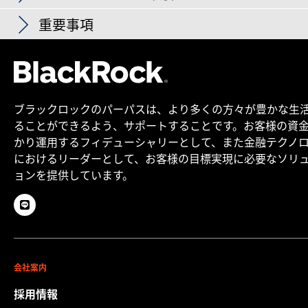
保有銘柄数
11,495
JPMORGAN CHASE & CO
1.95
の運用成果等を示唆・保証するものではありません。
Fact Sheet
2026年7月1日
2026年7月1日
USD 0.201636
日付 2026年8月7日
重要事項
Type
保有比率（％）
ETFは、証券会社を通じて株式と同じように売買するこ
BANK OF AMERICA CORP
1.82
2026年6月1日
2026年6月1日
USD 0.207417
設定日
2007年1月5日
とができます。
銀行業
22.20
交付運用報告書 2025年2月
MORGAN STANLEY
2026年5月1日
2026年5月1日
USD 0.204249
1.65
基準通貨
USD
【iシェアーズETFに関して】
詳細はこちら
非景気循環消費
13.75
iシェアーズETFの記載は、ブラックロック・インク、ブラックロ
GOLDMAN SACHS GROUP INC/THE
1.53
インデックス
ICE BofA US Corporate Index
拡大する
ック・ジャパン株式会社を含むそのグループ会社（以下、「ブラ
テクノロジー
9.14
ブラックロックのパーパスは、より多くの方々が豊かな生
ックロック」といいます。）が設定・運用等を行う国内上場投信
WELLS FARGO & COMPANY
1.12
発行済口数
345,300,000
運用報告書（全体版）2025年2月
ることができるよう、サポートすることです。お客様の資
および外国籍ETFであるiシェアーズ（以下、「iシェアーズETF」
運用実績
電機
8.61
日付 2026年8月7日
といいます。）に関する情報を含む投資情報の提供を目的として
かり運用するフィデューシャリーとして、また金融テクノ
AMAZON.COM INC
1.10
作成されたものです。本ウェブサイトは、本邦での募集の取扱等
ISIN
US4642886208
景気循環消費
におけるリーダーとして、お客様の目標実現に必要なソリ
7.37
に係る金融庁への届出等がされていない海外ファンド等について
HSBC HOLDINGS PLC
1.09
交付運用報告書 2024年2月
ョンを提供しています。
ファンド籍
米国
投資の勧誘等を目的とするものではありません。
エネルギー
6.99
ORACLE CORPORATION
1.06
本サイトに記載された情報に基づいて利用者がとった行動により
通信
6.74
利用者が何らかの損害を被ったとしても、弊社は一切責任を負う
CITIGROUP INC
日付
日付
日付
0.99
日付
運用報告書（全体版）2024年2月
保険業
ものではありません。運用実績は、ファンドの基準通貨で表示さ
6.27
2021/06/30
2022/06/30
2023/06/30
2024/06/30
れています。円で投資した場合の運用実績は、為替変動の影響に
AT&T INC
0.92
-
-
-
-
資本財
4.93
より、表示された運用実績とは異なることがあります。個別の銘
2022/06/30
2023/06/30
2024/06/30
2025/06/30
会社案内
柄に関して、より詳細な情報が現地のサイトに掲載されているこ
交付運用報告書 2023年2月
素材
2.75
とがありますので、必要に応じてご参照ください。また、本サイ
トータ
採用情報
保有銘柄は上記時点のものであり変更になる場合があります。
トに記載された情報は金融商品取引法に基づく開示資料ではあり
ル･リ