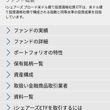
iシェアーズ ブロード米ドル建て投資適格社債 ETFは、米ドル建
て投資適格社債で構成される指数と同等水準の投資成果を目指
しています。
iシェアーズ ブロード米ドル建て投資適格社債 ETF
ファンドの実績
ファンドの詳細
パフォーマンス 推移
ポートフォリオの特性
純資産総額
USD 17,399,605,858
拡大する
日付 2026年8月7日
保有銘柄一覧
過去12ヶ月分配金利回り
4.8330%
取引所
ナスダック証券取引所
資産構成
5.40
日付 2026年8月6日
資産分類
債券
分配金の履歴
標準偏差（％、3年）
5.9150%
取扱い金融商品取引業者
インデックス・ティッカー
C0A0
日付 2026年6月30日
日付 2026年8月7日
経費率
0.0400%
資料一覧
加重平均残存期間
9.9400 年
権利確定日
権利落ち日
分配金単価
日付 2026年8月7日
日付 2026年8月7日
発行体
保有比率（％）
決算
毎月
2026年8月3日
2026年8月3日
USD 0.206372
iシェアーズETFを取引するには
% of Market Value
上記のデータは過去または直近の状況を示したものであり、将来