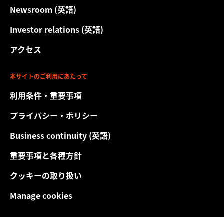
無保証政府出資
2.41
取引所コード対照表は
こちら
ターン
ません。
Newsroom (英語)
（％）
本サイトの内容につきましては、iシェアーズETFの設定あるいは
不動産投資信託
2.27
運用報告書（全体版）2023年2月
上場されている国、地域の事情により、変更あるいは更新の作業
-13.88
1.62
5.01
7.11
Investor relations (英語)
日付
が遅れている場合があります。
2026
さらに表示する
なおiシェアーズ®とは、ブラックロックが日本を含む世界各国で
アクセス
年6月
設定・運用する上場投資信託等を示す登録商標であり、個別商品
保有銘柄は上記時点のものであり変更になる場合があります。
交付運用報告書 2022年2月
30日
を指すものではありません。
取引所コード対照表は
こちら
本サイトのご利用にあたって
インデ
「ご投資にかかる手数料等およびリスクについてのご留意いただ
ックス
利用条件・重要事項
きたい事項」
（％）
運用報告書（全体版）2022年2月
本サイトでご紹介するiシェアーズETFにご投資いただく際には、
プライバシー・ポリシー
取扱い金融商品取引業者（証券会社等）の定める手数料や諸経費
-14.00
1.68
5.04
7.03
日付
等をご負担いただく場合があります。iシェアーズETFは、連動す
2026
Business continuity (英語)
る指数等の変動により、投資元本を割り込むおそれがあります。
年6月
交付運用報告書 2021年2月
なお、iシェアーズETFへ投資をされる場合は、取扱い金融商品取
30日
重要事項と各種方針
引業者へお問合せいただき、金融商品取引業者から交付される法
定書面・法定書類（目論見書、
上場有価証券等書面
その他）を予
『パフォーマンスの推移』『運用実績』『分配金の履歴』に記載
クッキーの取り扱い
め十分にお読みいただき、投資にかかる手数料等およびリスクに
のデータは過去の運用実績を示すものであり、将来の運用成果等
ついてご確認の上、ご自身の判断でなさるようお願い致します。
運用報告書（全体版）2021年2月
を示唆あるいは保証するものではありません。
Manage cookies
iシェアーズETFを取引する際に、投資家の皆様が負担する主な費
『パフォーマンス推移』のグラフに記載の情報は、ファンドに
用には下記のものがあります。
10,000米ドル投資し、分配金（税引前）を当該ファンドに再投資
[売買時の手数料]
iシェアーズETFを売買する際の手数料は取扱い
運用報告書（全体版）2020年2月