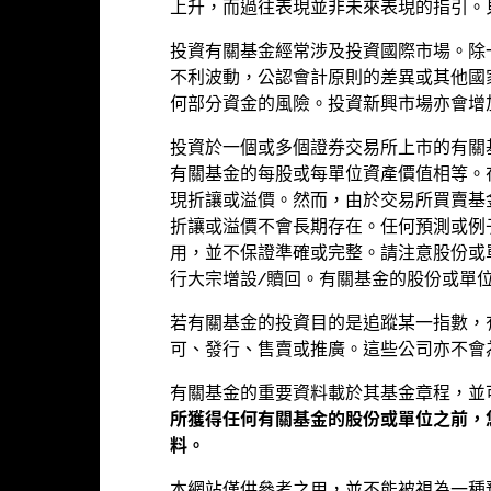
alues
0
上升，而過往表現並非未來表現的指引。
-10
投資有關基金經常涉及投資國際市場。除
不利波動，公認會計原則的差異或其他國
-20
何部分資金的風險。投資新興市場亦會增
-30
投資於一個或多個證券交易所上市的有關
-40
有關基金的每股或每單位資產價值相等。
2016
2017
2018
2019
2020
2021
現折讓或溢價。然而，由於交易所買賣基
折讓或溢價不會長期存在。任何預測或例
年度回報(%)
參考指標 1
用，並不保證準確或完整。請注意股份或
d of interactive chart.
在此期間內的業績表現是在不再適用的情況
行大宗增設/贖回。有關基金的股份或單
若有關基金的投資目的是追蹤某一指數，
2016
2017
2018
2019
2020
可、發行、售賣或推廣。這些公司亦不會
年度回報(%) EUR
有關基金的重要資料載於其基金章程，並
參考指標 1 USD
所獲得任何有關基金的股份或單位之前，
料。
現已扣除持續徵收的收費，惟不包括認購和贖回費用。