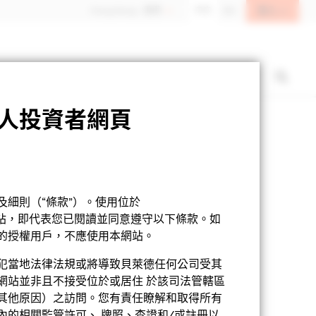
登入
Hong Kong - 香港
中文
EN
人投資者網頁
基金章程
產品資料概要
下載
細則（“條款”）。使用位於
網站，即代表您已閱讀並同意遵守以下條款。如
的授權用戶，不應使用本網站。
犯當地法律法規或將導致貝萊德任何公司受其
網站並非且不接受位於或居住 於該司法管轄區
其他原因）之訪問。您有責任瞭解和取得所有