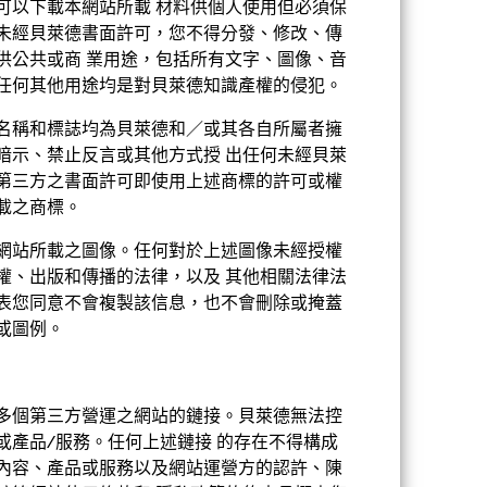
可以下載本網站所載 材料供個人使用但必須保
EUR
未經貝萊德書面許可，您不得分發、修改、傳
股票
供公共或商 業用途，包括所有文字、圖像、音
任何其他用途均是對貝萊德知識產權的侵犯。
第8條
名稱和標誌均為貝萊德和／或其各自所屬者擁
0.75%
暗示、禁止反言或其他方式授 出任何未經貝萊
分銷
0.75%
第三方之書面許可即使用上述商標的許可或權
載之商標。
USD 100000
網站所載之圖像。任何對於上述圖像未經授權
累積
權、出版和傳播的法律，以及 其他相關法律法
表您同意不會複製該信息，也不會刪除或掩蓋
UCITS
或圖例。
其他股票
每日
多個第三方營運之網站的鏈接。貝萊德無法控
BKPN4X4
或產品/服務。任何上述鏈接 的存在不得構成
內容、產品或服務以及網站運營方的認許、陳