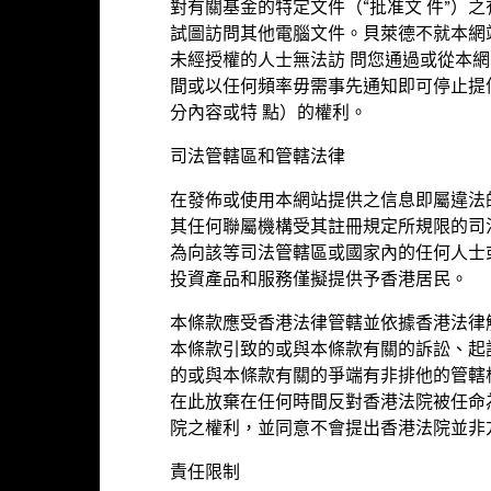
對有關基金的特定文件（“批准文 件”）
試圖訪問其他電腦文件。貝萊德不就本網
未經授權的人士無法訪 問您通過或從本
間或以任何頻率毋需事先通知即可停止提
分內容或特 點）的權利。
司法管轄區和管轄法律
比重(%)
成分股名稱
在發佈或使用本網站提供之信息即屬違法
Y CO LTD
4.72
PING AN INSURANCE GROUP CO
其任何聯屬機構受其註冊規定所規限的司
為向該等司法管轄區或國家內的任何人士
3.79
SANY HEAVY INDUSTRY CO LTD
投資產品和服務僅擬提供予香港居民。
本條款應受香港法律管轄並依據香港法律
2.46
CITIC SECURITIES CO LTD
本條款引致的或與本條款有關的訴訟、起
的或與本條款有關的爭端有非排他的管轄
2.35
WANHUA CHEMICAL GROUP CO
在此放棄在任何時間反對香港法院被任命
2.35
GIGADEVICE SEMICONDUCTOR 
院之權利，並同意不會提出香港法院並非
責任限制