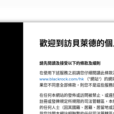
投資策略
投資觀點與教育
關於我們
機構投資者
歡迎到訪貝萊德的個
基金月報
中國A股特別時機基金
請先閱讀及接受以下的條款及細則
在使用下述服務之前請您仔細閱讀此條款及
www.blackrock.com/hk
（“網站”）的
果您不同意全部條款，則您不是這些服務
在任何本網站的發佈或訪問被禁止、或違
26年8月5日
註冊或發牌規定所規限的司法管轄區，本
21 (1.81%)
的任何人士（因其國籍、居籍、居留地或