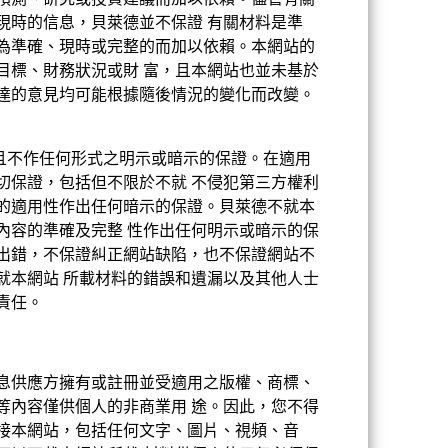
預測、研究或投資建議而加以依賴。儘管有關
現時的信息，貝萊德並不保證 有關材料是準
為準確、現時或完整的而加以依賴。本網站的
目標、財務狀況或財 富，且本網站也並未基於
現按相關股份類別的貨幣計算，包括持續徵
達的意見均可能根據隨後情況的變化而改變。
供且不作任何形式之明示或暗示的保證。在適用
切保證，包括但不限於不就 不侵犯第三方權利
的適用性作出任何暗示的保證。貝萊德不就本
可能與過往情況有顯著差異。相關資料僅有
內容的準確及完整 性作出任何明示或暗示的保
出錯，不保證糾正網站缺陷，也不保證網站不
就本網站 所載材料的錯誤和遺漏以及其他人士
責任。
息供應方擁有或註冊並受適用之版權、商標、
等內容僅供個人的非商業用 途。因此，您不得
接本網站，包括任何文字、圖片、視頻、音
2020年7月2日