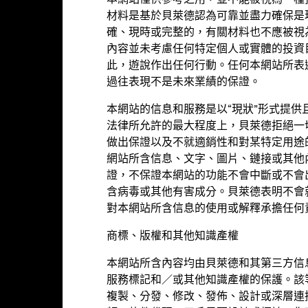
本網站僅供參考之用，並不能被視為一種
績並非未來表現的指引。投資者或未能取回投資的全部本金。
材料是基於貝萊德認為可靠並盡力確保是
確、現時或完整的，有關材料也不應被視
現按該時期的資產淨值計算，股息再作投資。表現數據已扣除費用。
內容並未考慮任何特定個人或實體的投資
關數據顯示本基金的股份類別在所示時期內的價值的上升或下跌幅度。表
此，遊說作出任何行動。任何本網站所表
的收費及稅項，但不包括認購和贖回費用（如適用）。
過往表現不是未來業績的保證。
未有顯示往績，代表該時期並無充份數據以提供表現。
本網站的信息和服務是以“現狀”形式提
法律所允許的最大程度上，貝萊德拒絕一
參考基金資料欄目以了解本基金及有關股份類別的成立日期。
做出保證以及不就適銷性和對某特定用途
示數據反映過往業績，而過往業績並不代表將來表現。市場於未來的發展
網站所含信息、文字、圖片、鏈接或其他
於您評估該基金過往的管理情況。
證，不保證本網站的功能不會中斷或不會
含病毒或其他有害成分。貝萊德表明不會
對本網站所含信息的使用或解釋承擔任何
基金資料
商標、版權和其他知識產權
本網站所含內容均由貝萊德和其第三方信
服務標記和／或其他知識產權的保護。該
複製、分發、修改、發佈、設計或深層連
美元 858,297,209
股份成立日期