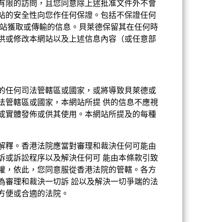
之有限的訪問，且您同意除上述批准文件外不會
站的安全性向您作任何保證。包括不保證任何
網站獲取或傳輸的信息。貝萊德保留其在任何時
供或修改本網站以及上述信息內容（或任意部
比重(%)
的任何司法管轄區或國家，或將導致貝萊德或
 OF CHINA LTD
2.22
法管轄區或國家，本網站所提 供的信息不應視
或實體發佈或供其使用。本網站所提及的每種
1.87
解釋。香港法院應當對審理和裁決任何可能由
1.79
訴或訴訟程序以及解決任何可 能由本條款引致
權，依此，您同意服從香港法院的管轄。各方
 LTD
1.76
為審理和裁決一切訴 訟以及解決一切爭端的法
INC
1.74
方便或合適的法院。