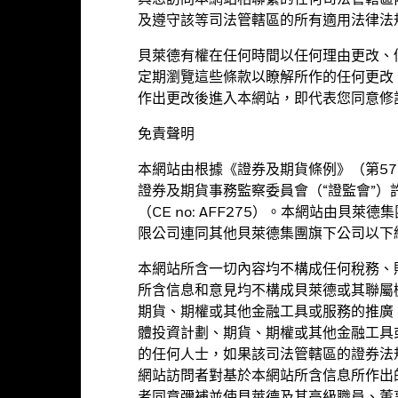
與您訪問本網站相聯繫的任何司法管轄區
及遵守該等司法管轄區的所有適用法律法
貝萊德有權在任何時間以任何理由更改、
定期瀏覽這些條款以瞭解所作的任何更改
作出更改後進入本網站，即代表您同意修
動可招致重大虧損。基金投資於中國境內股票市場，可能需承受較高的波
管和稅務風險和貨幣控制/兌換風險。基金投資集中於中國，因此與較廣
免責聲明
互通機制(統稱「互聯互通機制」)及人民幣合格境外機構投資者(「RQF
不確定性及互聯互通機制的配額限制，可能會對基金的價值產生不利影響
本網站由根據《證券及期貨條例》（第57
受政治、稅務、經濟、社會及外匯因素產生的風險。基金投資於較小型的
證券及期貨事務監察委員會（“證監會”）
基金資料
基金經理
險及包括人民幣計值類別的貨幣兌換風險。
（CE no: AFF275）。本網站由貝
途。然而，不會大量用作投資用途。基金在使用衍生工具時可能蒙受損失
限公司連同其他貝萊德集團旗下公司以下統
覆，投資者或有可能損失一定程度的投資金額。
投資者應參閱基金章程及產品資料概要以了解風險因素等詳情。
高總回報為目標。基金將不少於70%的總資產投資於在中華人民共和國
本網站所含一切內容均不構成任何稅務、
中國不包括香港和澳門特別行政區及台灣，因此基金只會投資於中國境內股
所含信息和意見均不構成貝萊德或其聯屬
期貨、期權或其他金融工具或服務的推廣
體投資計劃、期貨、期權或其他金融工具
基金月報
產品以對沖貨幣風險。股份類別中使用金融衍生產品可能為基金內其他股
時機基金
的任何人士，如果該司法管轄區的證券法
行，以至對其他股份類別的風險效應減至最低。您只需直接在基金名稱下
網站訪問者對基於本網站所含信息所作出
的名稱中顯示「對沖」的字眼。此外，如欲索取所有貨幣對沖股份類別的