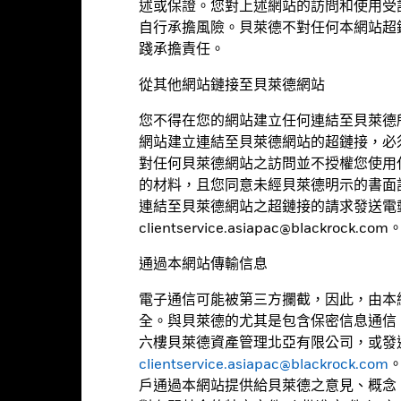
述或保證。您對上述網站的訪問和使用受
自行承擔風險。貝萊德不對任何本網站超
踐承擔責任。
從其他網站鏈接至貝萊德網站
基本因素及風險
您不得在您的網站建立任何連結至貝萊德
網站建立連結至貝萊德網站的超鏈接，必
對任何貝萊德網站之訪問並不授權您使用
的材料，且您同意未經貝萊德明示的書面
311
三年標準差
連結至貝萊德網站之超鏈接的請求發送電
截至 2026年7月31日
clientservice.asiapac@blackrock.com
0.933
市盈率
通過本網站傳輸信息
截至 2026年6月30日
2.80
電子通信可能被第三方攔截，因此，由本
全。與貝萊德的尤其是包含保密信息通信
六樓貝萊德資產管理北亞有限公司，或發
clientservice.asiapac@blackrock.com
持股
戶通過本網站提供給貝萊德之意見、概念