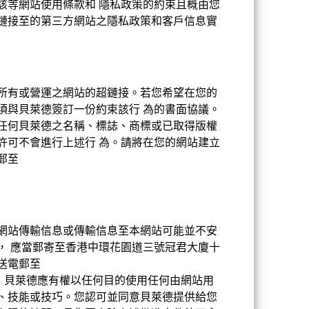
該等網站使用條款和 隱私政策的約束且概由您
鏈接至的第三方網站之隱私政策和客戶信息實
所有或營運之網站的超鏈接。若您希望在您的
須與貝萊德簽訂一份約束該行 為的書面協議。
任何貝萊德之名稱、標誌、商標或已取得版權
許可不會進行上述行 為。請將在您的網站建立
21.30%
郵至
。
22.09
網站傳輸信息或傳輸信息至本網站可能並不安
， 應當郵寄至香港中環花園道三號冠君大廈十
送電郵至
。 貝萊德應有權以任何目的使用任何由網站用
、技能或技巧。您認可並同意貝萊德提供給您