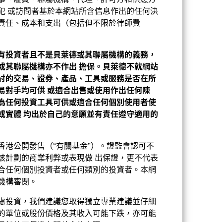
事、雇員、聯屬機構、代理、許可方和供應方
持股
相關文件
犯 或訪問者基於本網站所含信息作出的任何決
責任、成本和支出（包括但不限於律師費
有投資者且不是貝萊德或其聯屬機構的義務，
或其聯屬機構亦不作出
擔保。貝萊德不就網站
討的交易、證券、產品、工具或服務是否在所
易對手均可供
或適合出售或使用作出任何陳
為任何投資工具可供或適合任何個別使用者使
或實體
均出於自己的意願並有責任遵守適用的
香港公開發售（“有關基金”）。證監會認可不
該計劃的商業利弊或表現做 出保證，更不代表
合任何個別投資者或任何類別的投資者。本網
機構審閱。
慮投資，我們建議您取得獨立專業建議並仔細
的單位或股份價格及其收入可能下跌，亦可能