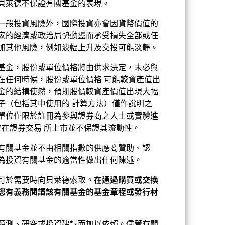
貝萊德不保證有關基金的表現。
一般投資風險外，國際投資亦會因貨幣價值的
家的經濟或政治局勢動盪而承受損失全部或任
加其他風險，例如波幅上升及交投可能淡靜。
基金，股份或單位價格將由供求決定，未必與
在任何時候，股份或單位價格 可能較資產值出
2022
2023
2024
2025
金的結構使然，預期股價較資產價值出現大幅
子（包括其中使用的 計算方法）僅作說明之
單位僅限於註冊為參與證券商之人士或實體進
下達致的。
位在證券交易 所上市並不保證其流動性。
有關基金並不由相關指數的供應商贊助、認
2021
2022
2023
2024
2025
為投資有關基金的適當性做出任何陳述。
0.00
-28.89
-15.11
14.14
21.68
可於需要時向貝萊德索取。
在通過購買或交換
您有義務閱讀該有關基金的基金章程或發行材
4.03
-27.23
-11.65
11.59
29.93