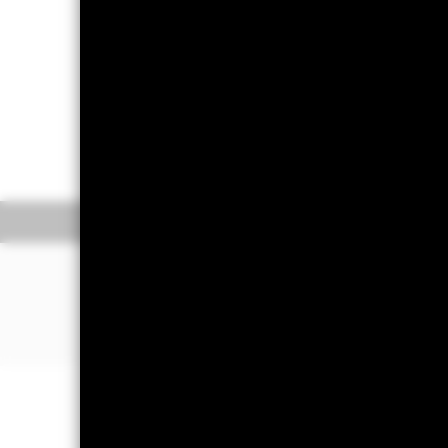
重要提示︰
•基金投資於股票，較大的股票價值波
險、政治和經濟的不確定性、法律、監
•基金透過滬港及深港股票市場交易互聯
受其投資限制及規定所影響。由於法律
•基金投資於若干新興市場，可能需承
及流動性較低。
概要
表現
•基金需承受貨幣匯率風險、流動性風
•基金可運用衍生工具作對沖及投資用
投資目標
•基金價值可升可跌，且可於短期內反
•投資者不應單憑此文件作投資決定。
系統分析中國A股特別時機基金以盡量提
股本證券投資組合。就投資目標而言，
基金的全部貨幣對沖股份類別使用金融衍生
貝萊德系統分析中國A股特別
該基金的管理公司將確保適當的程序得以進
股份類別—貨幣對沖股份類別會於股份類別