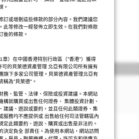
內的相關監管許可、 牌照、查證和/或註冊以
規。
修訂或增刪這些條款的部分內容。我們建議您
。此等修改一經發佈立即生效。在我們對條款
訂後的條款。
動性及涉及更大的風險，如流動性風
泛的投資相比，其波動性或會較高。
顯示全部
II」)制度投資於中國境內股票市場，可
。
1章）在中國香港特別行政區（“香港”）獲得
公司，與較大型的公司比較可能更波動
許可的貝萊德資產管理 北亞有限公司所有擁有
持股
相關文件
萊德集團旗下多家公司管理。貝萊德資產管理北亞有
。
稱為“貝萊德”。
（中國）註冊或從事大部份活動的公司的
財務、監管、法律、保險或投資建議。本網站
票市場（A股）。
機構就購買或出售任何證券、 集體投資計劃、
、建議、遊說或要約，並且任何此類證券、集
或服務均不應提供或 出售給任何司法管轄區內
基金章程
產品資料概要
下載
份類別帶來潛在風險效應（亦稱為溢出）。
規定此類要約、遊說、購買或出售是非法的。
方使用下拉式方框，即可查閱這基金內全部
的決定負全 部責任。為使用本網站，網站訪問
完整列表，應向基金管理公司提出。