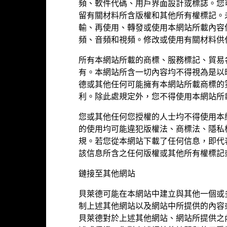
頻、軟件代碼、用戶界面設計或標誌。您
貨幣(本地)
留有關材料所含版權和其他所有權標記。
2017年10月26日
資產類別
輸、再使用、轉發或使用本網站所載內容
USD
頻、音頻和視頻。修改或使用有關材料供
SFDR分類
CI中國A股在岸淨回報指數(美元)
所有本網站所載的商標、服務標記、貿易
管理費
有。本網站所含一切內容均不得視為是以
5.00%
管理費 (部分基金/股份類別包括
德或其他任何可能擁有本網站所載商標的
LU2183146781
費)
利。除此處規定外，您不得使用本網站所
0.00%
最低首次投資額
您或其他任何您授權的人士均不得使用本
USD 1000
收入用途
的使用均可能違犯版權法、商標法、隱私
規。若您從本網站下載了任何信息，即代
盧森堡
監管制度
該信息所含之任何版權或其他所有權標記
BlackRock (Luxembourg) S.A.
晨星分類
鏈接至其他網站
交易日 + 3 日
交易頻率
貝萊德可能在本網站中建立與其他一個或
BGCAODH
SEDOL
制上述其他網站以及網站中所提供的內容
否
貝萊德對於上述其他網站、網站所提供之