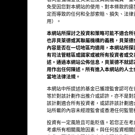
基金資料
者同意彌補並使貝萊德及其高級職員、董
基金經理
免受因您對本網站的使用、對本條款的違
定而導致的任何和全部索賠、損失、法律
表現
用）。
本網站所探討之投資和策略可能不適合所
也非貝萊德或其聯屬機構的義務，貝萊德
表現
內容是否在一切地區均適用，本網站所探
有司法管轄區或國家或被所有投資者或交
述。通過本網站公佈信息，貝萊德不就認
年度回報
平均每年
累計
用作出任何陳述。所有進入本網站的人士
 2020-06-30 00:00:00 to 2026-07-31 00:00:00.
當地法律法規。
 -50 to 100.
art
40
本網站中所提述的基金已獲證監會認可在
r chart with 2 data series.
e chart has 1 X axis displaying categories.
等於對該計劃作出推介或認許，亦不是對
e chart has 1 Y axis displaying Values. Range: -40 to 40.
30
該計劃適合所有投資者，或認許該計劃適
站所載的內容未經證監會或香港任何監管
20
投資有一定風險且可能貶值。若您正在考
10
考慮所有相關風險因素。與任何投資相關