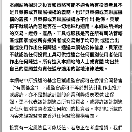
截至 2026年6月30日
成分股名稱
比重(%)
首次認購費
5.00%
級
本網站所探討之投資和策略可能不適合所有投資者且不
2026年6月22日
GBP 0.107874
基金經理
連續12個月收益率
1.81%
截至 2023年1月31日
ISIN
LU2066749115
TAIWAN SEMICONDUCTOR MANUFACTURING CO
是貝萊德或其聯屬機構的義務，也非貝萊德或其聯屬機
截至 2026年6月30日
9.67
截至 2026年7月31日
LTD
2026年3月20日
GBP 0.033373
股份類別
貨幣
淨值
變動
變動(%)
資產淨值截至
構的義務，貝萊德或其聯屬機構亦不作出
擔保。貝萊
表現費
0.00%
ESG 整合
比重（%）
Morningstar, Inc. 版權所有。
3年貝他係數
1.050
德不就網站內容是否在一切地區均適用，本網站所探討
2025年12月22日
GBP 0.066616
SK HYNIX INC
7.67
A2
USD
29.70
0.11
0.37
2026年8月7日
最低其後投資額
USD 1000
截至 2026年7月31日
的交易、證券、產品、工具或服務是否在所有司法管轄
相關文件
投資分佈
基金
基準
Net
2025年9月22日
GBP 0.061748
SAMSUNG ELECTRONICS CO LTD
區或國家或被所有投資者或交易對手均可供
或適合出
6.63
註冊地點
市賬率
A2
EUR
25.69
0.06
0.23
2026年8月7日
盧森堡
3.00
Egon Vavrek
售或使用作出任何陳述。通過本網站公佈信息，貝萊德
截至 2026年6月30日
資訊科技
42.72
45.25
-2.53
ESG 整合
TENCENT HOLDINGS LTD
3.38
管理公司
BlackRock (Luxembourg) S.A.
A2 對沖股份
EUR
15.93
0.05
0.31
2026年8月7日
查看派息紀錄
不就認為任何投資工具可供或適合任何個別使用者使用
貝萊德新興市場股票入息基金 D5 英鎊 基金
工業
17.00
6.75
10.26
作出任何陳述。所有進入本網站的人士或實體
均出於
交易結算日
交易日 + 3 日
ELITE MATERIAL CO LTD
3.32
A5
USD
18.34
0.07
0.38
2026年8月7日
表現
自己的意願並有責任遵守適用的當地法律法規。
金融
16.12
18.38
-2.26
彭博代號
BGEMD5G
作為一家全球投資管理公司及客戶的信託人，貝萊德致力為
MEDIATEK INC
2.98
A6
USD
19.55
0.07
0.36
2026年8月7日
基金章程
實現財務幸福。自1999年以來，我們憑藉領先的金融科技，
本網站中所提述的基金已獲證監會認可在香港公開發售
現金及衍生產品
7.45
0.03
7.42
香港證監會認可ESG基金
否
CONTEMPORARY AMPEREX TECHNOLOGY CO LTD
2.72
戶提供理想的解決方案以協助他們達成其重要投資目標。
（“有關基金”）。證監會認可不等於對該計劃作出推介
A6 對沖股份
GBP
16.63
0.05
0.30
2026年8月7日
貝萊德在其投資過程中考量許多投資風險。出於為我們的客戶尋求
非必需消費品
6.91
7.23
-0.32
股份成立日期
2019年10月23日
風險調整後的最佳回報，我們管理可能影響投資組合的重大風險和
或認許，亦不是對該計劃的商業利弊或表現做 出保
HWATSING TECHNOLOGY CO LTD
2.56
A6 對沖股份
HKD
138.90
0.50
0.36
2026年8月7日
機會，包括財務上重大的環境、社會和/或治理（ESG）數據或資
證，更不代表該計劃適合所有投資者，或認許該計劃適
貨幣(本地)
GBP
原材料
6.69
5.43
1.26
貝萊德全球基金 – 基⾦產品資料概要
Chart
料（如有）。請參閱我們的
《貝萊德ESG整合聲明》
，以了解有關
40
合任何個別投資者或任何類別的投資者。本網站所載的
Bar chart with 2 data series.
ASE TECHNOLOGY HOLDING CO LTD
2.32
A6 對沖股份
CAD
17.12
0.06
0.35
2026年8月7日
此方法的更多資料，並參閱基金文件，以了解這些重大風險如何在
The chart has 1 X axis displaying categories.
資產類別
股票
通訊
4.01
6.00
-1.99
內容未經證監會或香港任何監管機構審閱。
本産品中被考慮（如適用）。
集團
The chart has 1 Y axis displaying Values. Range: -20 to 40.
DELTA ELECTRONICS INC
2.07
30
A6 對沖股份
EUR
14.56
0.05
0.34
2026年8月7日
SFDR分類
其他
貝萊德新興市場股票入息基金產品資料概要
能源
2.29
3.08
-0.80
投資有一定風險且可能貶值。若您正在考慮投資，我們
工作機會