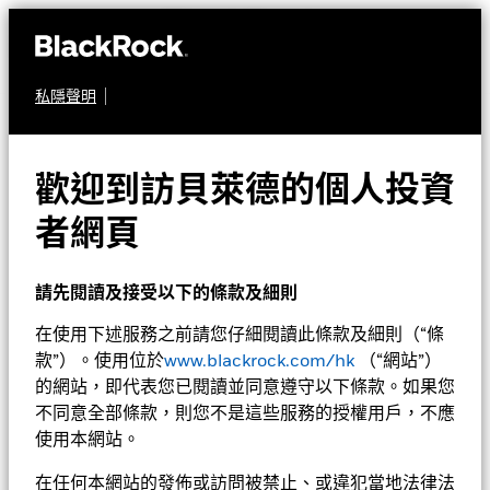
私隱聲明
股票
貝萊德新興市場股票入息
歡迎到訪貝萊德的個人投資
基金
者網頁
請先閱讀及接受以下的條款及細則
在使用下述服務之前請您仔細閱讀此條款及細則（“條
款”）。使用位於
www.blackrock.com/hk
（“網站”）
的網站，即代表您已閱讀並同意遵守以下條款。如果您
不同意全部條款，則您不是這些服務的授權用戶，不應
淨值截至 2026年8月7日
1天淨值變動截至 2026年8月7日
使用本網站。
GBP 15.23
GBP 0.04 (0.26%)
52週波幅 10.74 - 17.01
在任何本網站的發佈或訪問被禁止、或違犯當地法律法