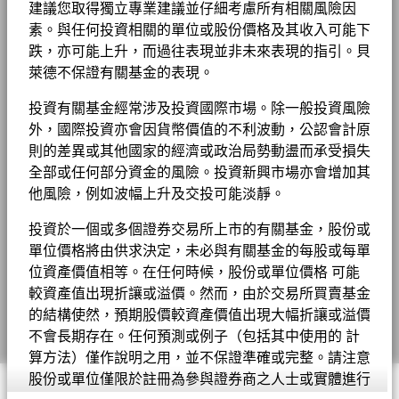
A6 對沖股份
SGD
16.47
0.05
0.30
2026年8月7日
管理費
建議您取得獨立專業建議並仔細考慮所有相關風險因
0.75%
20
基本消費品
1.68
2.65
-0.97
新聞中心
素。與任何投資相關的單位或股份價格及其收入可能下
基金以主動方式管理，而其成分將會變動。所示持倉僅供說明用
管理費 (部分基金/股份類別包括
0.75%
Values
醫療保健
跌，亦可能上升，而過往表現並非未來表現的指引。貝
1.15
2.37
-1.22
途，不應視作買賣有關證券的建議。基金細節、持倉和特色均截至
分銷費)
1 至 10 全部: 17
10
Previous
Ne
BGF股息組成資料 (每月)
1
2
投資者關係
所示日期並可予更改。
萊德不保證有關基金的表現。
投資或會更改
最低首次投資額
除特別註明外，所有資料截至月底。
USD 100000
顯示全部
0
投資有關基金經常涉及投資國際市場。除一般投資風險
法律通知
負比重可能是因特定情況（包括基金購入證券的交易和結算日時
收入用途
分配
貝萊德全球基金 - 最新每季派息
外，國際投資亦會因貨幣價值的不利波動，公認會計原
差）及／或為增加或減少市場風險及／或風險管理而利用若干金融
條款及細則
-10
監管制度
則的差異或其他國家的經濟或政治局勢動盪而承受損失
UCITS
工具（包括衍生工具）所致。投資分佈或會更改。 由於四捨五
入，總額可能不等於100%。
全部或任何部分資金的風險。投資新興市場亦會增加其
私隱通知
晨星分類
環球新興市場股票
-20
他風險，例如波幅上升及交投可能淡靜。
貝萊德全球基金 - 最新每月派息
2016
2017
2018
2019
2020
2021
2022
2023
2024
2025
交易頻率
每日
業務連續性
投資於一個或多個證券交易所上市的有關基金，股份或
SEDOL
BKWCY01
年度回報(%)
參考指標 1
單位價格將由供求決定，未必與有關基金的每股或每單
詐騙提示
BGF股息組成資料 (每季)
有關費用詳情, 請參閱基金章程。
位資產價值相等。在任何時候，股份或單位價格 可能
End of interactive chart.
Cookie通知
較資產值出現折讓或溢價。然而，由於交易所買賣基金
的結構使然，預期股價較資產價值出現大幅折讓或溢價
2016
2017
2018
2019
2020
2021
2022
2
Manage cookies
不會長期存在。任何預測或例子（包括其中使用的 計
貝萊德全球基金年報及賬目 - 只提供英文版本
年度
算方法）僅作說明之用，並不保證準確或完整。請注意
回報
股份或單位僅限於註冊為參與證券商之人士或實體進行
(%)
10.62
1.13
-11.47
© 2026 BlackRock, Inc版權所有