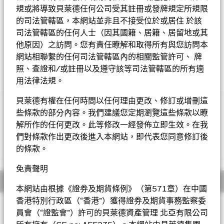
規或將導致貝萊德任何公司受其註冊或發牌規定所規限
Morningstar星號評級
的司法管轄區，本網站並非且不接受位於或居住 於該
司法管轄區的任何人士（因其國籍、居籍、居留地或其
他原因）之訪問。您有責任瞭解和取得所有與您訪問本
網站相聯繫的任何司法管轄區內的相關監管許可、 牌
照、查證和/或註冊以及遵守該等司法管轄區的所有適
用法律法規。
貝萊德有權在任何時間以任何理由更改、修訂或增刪這
重要提示︰
些條款的部分內容。我們建議您定期瀏覽這些條款以瞭
•基金投資於股票，較大的股票價值波動可招致重大虧損。基金賺
解所作的任何更改。此等修改一經發佈立即生效。在我
取收入的投資策略或會減低基金資本增長的潛力以及將來的收入。
們對條款作出更改後進入本網站，即代表您同意修訂後
基金投資於若干新興市場，可能需承受政治、稅務、經濟、社會及
顯示全部
外匯因素產生的風險。
的條款。
•基金需承受貨幣匯率風險、對外資限制的風險、小型公司的波動
性及流動性風險及包括人民幣計值類別的貨幣兌換風險。
免責聲明
•
5(G)
概要
股份類別
在未扣除開支之下派付股息。
6
股份類別
在未扣除
開支之下派付股息，此股份類別亦會在基金董事酌情決定下從資本
本網站由根據《證券及期貨條例》（第571章）在中國
派付股息。
8
股份類別
在未扣除開支之下派付股息，此股份類別亦
香港特別行政區（“香港”）獲得證券及期貨事務監察委
投資目標
會在基金董事酌情決定下從資本派付股息，並包括以股份類別貨幣
員會（“證監會”）許可的貝萊德資產管理 北亞有限公司
對沖引起的息差派付股息。息差虧損或會減少派付的股息。在未扣
新興市場股票入息基金以在不損害長期資本增長的情況下爭取股