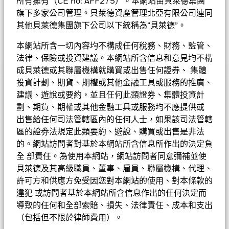
所有擁有（CE no: AFF275）。本網站由貝萊德集團
除開支之下派付股息，可產生更多可供分派的收入。然而，這些股
票投資獲取高於平均的收益為目標。基金將不少於70%的總資產
旗下多家公司管理。貝萊德資產管理北亞有限公司連同
份實際上可能從資本派付股息，可能相等於投資者獲得部分原投資
投資於在全球新興市場註冊或從事大部份經濟活動的公司之股本
額回報或資本收益。所有宣派股息均會導致股份於除息日的每股資
其他貝萊德集團旗下公司以下統稱為“貝萊德”。
證券。基金亦可投資於在已發展的市場註冊或從事大部份經濟活
產淨值即時減少。
動而在新興市場經營龐大業務的公司的股本證券。
•基金可運用衍生工具作對沖及投資用途。然而，不會廣泛用作投
本網站所含一切內容均不構成任何稅務、財務、監管、
資用途。基金在使用衍生工具時可能蒙受損失。
貝萊德新興市場股票入息基金
法律、保險或投資建議。本網站所含信息和意見均不構
•基金價值可升可跌，且可於短期內反覆，投資者或有可能損失一
成貝萊德或其聯屬機構就購買或出售任何證券、 集體
定程度的投資金額。
投資計劃、期貨、期權或其他金融工具或服務的推廣、
表現
•投資者不應單憑此文件作投資決定。投資者應參閱基金章程及產
建議、遊說或要約，並且任何此類證券、集體投資計
品資料概要以了解風險因素等詳情。
基金的全部貨幣對沖股份類別使用金融衍生產品以對沖貨幣風險。
基金資料
股份類別中使用金融衍生產品可能為基金內其他股份類別帶來潛在
劃、期貨、期權或其他金融工具或服務均不應提供或
圖表
風險效應（亦稱為溢出）。該基金的管理公司將確保適當的程序得
出售給任何司法管轄區內的任何人士，如果該司法管轄
以進行，以至對其他股份類別的風險效應減至最低。您只需直接在
基本因素及風險
區的證券法規定此類要約、遊說、購買或出售是非法
基金名稱下方使用下拉式方框，即可查閱這基金內全部股份類別—
基金總值
美元 229,083,903
查看圖表
的。網站訪問者對基於本網站所含信息所作出的決定負
貨幣對沖股份類別會於股份類別的名稱中顯示「對沖」的字眼。此
截至 2026年8月7日
基金評級
全 部責任。為使用本網站，網站訪問者同意彌補並使
外，如欲索取所有貨幣對沖股份類別的完整列表，應向基金管理公
持倉數目
97
基金成立日期
2011年8月12日
司提出。
貝萊德及其高級職員、董事、雇員、聯屬機構、代理、
截至 2026年6月30日
持股
Morningstar星號評級
許可方和供應方免受因您對本網站的使用、對本條款的
基準貨幣
USD
派息紀錄
三年標準差
18.10%
違犯 或訪問者基於本網站所含信息作出的任何決定而
投資分佈
截至 2026年7月31日
參考指標 1
截至 2026年6月30日
MSCI Emerging Markets Net TR
導致的任何和全部索賠、損失、法律責任、成本和支出
in GBP (official levels) (GBP)
市盈率
（包括但不限於律師費用）。
19.90
價格及交易所
晨星星號評
除淨日
派息