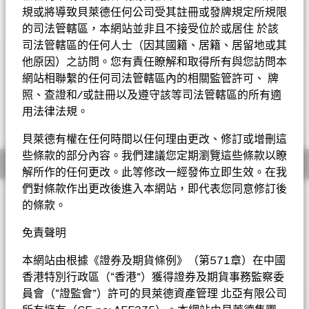
規或將導致貝萊德任何公司受其註冊或發牌規定所規限
的司法管轄區，本網站並非且不接受位於或居住 於該
司法管轄區的任何人士（因其國籍、居籍、居留地或其
他原因）之訪問。您有責任瞭解和取得所有與您訪問本
重要提示:
• 基金投資於股票，較大的股票價值波動可招致重大虧損。基金
網站相聯繫的任何司法管轄區內的相關監管許可、 牌
賺取收入的投資策略或會減低基金資本增長的潛力以及將來的收
照、查證和/或註冊以及遵守該等司法管轄區的所有適
入。基金投資集中於歐洲，因此與較廣泛的投資相比，其波動性或
用法律法規。
顯示全部
會較高。
• 基金需承受貨幣匯率風險、新興市場風險、對外資限制的風
貝萊德有權在任何時間以任何理由更改、修訂或增刪這
險、小型公司的波動性及流動性風險、或然可換股債券風險及包括
些條款的部分內容。我們建議您定期瀏覽這些條款以瞭
人民幣計值類別的貨幣兌換風險。
概要
解所作的任何更改。此等修改一經發佈立即生效。在我
•
3(G)、4(G)
和
5(G) 股份類別
在未扣除開支之下派付股息。
6股份
類別
在未扣除開支之下派付股息，此股份類別亦會在基金董事酌情
們對條款作出更改後進入本網站，即代表您同意修訂後
投資目標
決定下從資本派付股息。
8股份類別
在未扣除開支之下派付股息，
的條款。
此股份類別亦會在基金董事酌情決定下從資本派付股息，並包括以
歐洲股票入息基金以在不損害長期資本增長的情況下爭取股票投
股份類別貨幣對沖引起的息差派付股息。息差虧損或會減少派付的
資獲取高於平均的收益為目標。基金將不少 於70%的總資產投資
免責聲明
股息。在未扣除開支之下派付股息，可產生更多可供分派的收入。
於在歐洲註冊或從事大部份經濟活動的公司之股本證券。
然而，這些股份實際上可能從資本派付股息，可能相等於投資者獲
本網站由根據《證券及期貨條例》（第571章）在中國
得部分原投資額回報或資本收益。所有宣派股息均會導致股份於除
貝萊德歐洲股票入息基金
香港特別行政區（“香港”）獲得證券及期貨事務監察委
息日的每股資產淨值即時減少。
員會（“證監會”）許可的貝萊德資產管理 北亞有限公司
• 基金可運用衍生工具作對沖及投資用途。然而，不會廣泛用作