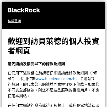
私隱聲明
股票
貝萊德歐洲股票入息基
歡迎到訪貝萊德的個人投資
金
者網頁
請先閱讀及接受以下的條款及細則
在使用下述服務之前請您仔細閱讀此條款及細則（“條
款”）。使用位於
www.blackrock.com/hk
（“網站”）
的網站，即代表您已閱讀並同意遵守以下條款。如果您
不同意全部條款，則您不是這些服務的授權用戶，不應
淨值截至 2026年8月5日
1天淨值變動截至 2026年8月5日
使用本網站。
RMB 122.92
RMB 0.58 (0.47%)
52週波幅 109.94 - 124.61
在任何本網站的發佈或訪問被禁止、或違犯當地法律法