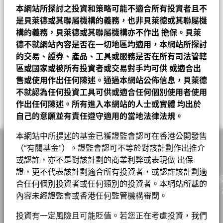
市賬率
2.02
價格及交易所
晨星星號評
本網站所探討之投資和策略可能不適合所有投資者且不
截至 2026年6月30日
成分股名稱
比重(%)
Chart
首次認購費
5.00%
30
級
Bar chart with 2 data series.
是貝萊德或其聯屬機構的義務，也非貝萊德或其聯屬機
基金經理
The chart has 1 X axis displaying categories.
三年標準差
15.63%
截至 2026年7月31日
ISIN
LU0054578231
SANDISK CORP
2.56
構的義務，貝萊德或其聯屬機構亦不作出
擔保。貝萊
The chart has 1 Y axis displaying Values. Range: -30 to 30.
截至 2026年6月30日
截至 2026年7月31日
20
股份類別
貨幣
淨值
變動
變動(%)
資產淨值截至
德不就網站內容是否在一切地區均適用，本網站所探討
表現費
0.00%
可持續發展特徵
比重（%）
BALFOUR BEATTY PLC
0.76
Morningstar, Inc. 版權所有。
市盈率
19.08
的交易、證券、產品、工具或服務是否在所有司法管轄
A2
USD
226.38
0.47
0.21
2026年8月7日
最低其後投資額
USD 1000
截至 2026年6月30日
10
區或國家或被所有投資者或交易對手均可供
或適合出
業務參與
COPT DEFENSE PROPERTIES
0.69
投資分佈
基金
基準
Net
售或使用作出任何陳述。通過本網站公佈信息，貝萊德
註冊地點
A2
EUR
195.86
0.16
0.08
2026年8月7日
盧森堡
Values
可持續發展特徵可為投資者提供傳統以外的指標，連同其他指標及
WOODWARD INC
0.60
0
Raffaele Savi
工業
ESG 整合
20.37
19.85
0.52
不就認為任何投資工具可供或適合任何個別使用者使用
資訊，投資者可以用來評估基金在環境、社會、管治(ESG)方面的
管理公司
BlackRock (Luxembourg) S.A.
A2 對沖股份
AUD
22.14
0.04
0.18
2026年8月7日
業務參與指標有助於投資者更全面地瞭解基金可能透過其投資而暴
作出任何陳述。所有進入本網站的人士或實體
均出於
特徵。 可持續發展特徵並非目前或未來表現的指引，亦不反映基
IG GROUP HOLDINGS PLC
0.59
資訊科技
17.64
17.53
0.12
相關文件
-10
露在其中的具體活動。
交易結算日
交易日 + 3 日
自己的意願並有責任遵守適用的當地法律法規。
金的潛在風險及回報程度。 資訊僅用於提高透明度和僅供參考。
C2
EUR
140.15
0.11
0.08
2026年8月7日
NOMURA REAL ESTATE HOLDINGS INC
0.57
投資者在評估基金時不應單獨或孤立地考慮可持續發展特徵，而是
金融
13.86
13.46
0.40
彭博代號
MERGSML
業務參與指標並不代表基金投資目標的，除非基金文件另有說明且
本網站中所提述的基金已獲證監會認可在香港公開發售
C2
應看作為其中一項參考資訊。
-20
USD
161.99
0.33
0.20
2026年8月7日
ESG 整合
包括在基金投資目標，否則不會改變基金投資目標或限制基金的可
MKS
0.54
醫療保健
（“有關基金”）。證監會認可不等於對該計劃作出推介
10.06
10.18
-0.12
Prathima Nalluri
香港證監會認可ESG基金
否
貝萊德系統分析環球小型企業基金 A2 美元 基金
投資領域，也不代表基金將採用 ESG 或影響導向的投資策略或排
D2
USD
259.24
0.55
0.21
2026年8月7日
這些指標並不反映基金如何或會否納入ESG因素。
除非在基金文件
或認許，亦不是對該計劃的商業利弊或表現做 出保
-30
除篩選。有關基金投資策略的更多資訊，請參閱基金章程。
HANCOCK WHITNEY CORP
非必需消費品
9.09
10.16
-1.07
0.52
股份成立日期
1994年11月4日
中另有註明並包含在基金的投資目標中，否則這些指標不會改變基
2016
2017
2018
2019
2020
2021
2022
2023
2024
2025
證，更不代表該計劃適合所有投資者，或認許該計劃適
D2
EUR
224.29
0.19
0.08
2026年8月7日
作為一家全球投資管理公司及客戶的信託人，貝萊德致力為
金的投資目標或限制基金的可投資領域，亦不代表基金會採用以
合任何個別投資者或任何類別的投資者。本網站所載的
貨幣(本地)
USD
原材料
8.34
7.87
0.47
ASSURED GUARANTY LTD
0.51
要查看業務參與指標背後的 MSCI 方法，可透過
基金章程
以下連結。
ESG或Impact為主的投資策略或排除性篩選。
實現財務幸福。自1999年以來，我們憑藉領先的金融科技，
請參閱基金章程以
年度回報(%)
參考指標 1
內容未經證監會或香港任何監管機構審閱。
了解更多關於基金的投資策略。
資產類別
戶提供理想的解決方案以協助他們達成其重要投資目標。
股票
房地產
貝萊德在其投資過程中考量許多投資風險。出於為我們的客戶尋求
6.73
7.37
-0.64
NGK CORP
0.50
1 至 7 全部: 7
Previous
Ne
MSCI－爭議性武器
0.00%
1
Kevin Franklin
End of interactive chart.
風險調整後的最佳回報，我們管理可能影響投資組合的重大風險和
投資有一定風險且可能貶值。若您正在考慮投資，我們
在此期間內的業績表現是在不再適用的情況下達致的。
截至 2026年6月30日
SFDR分類
第8條