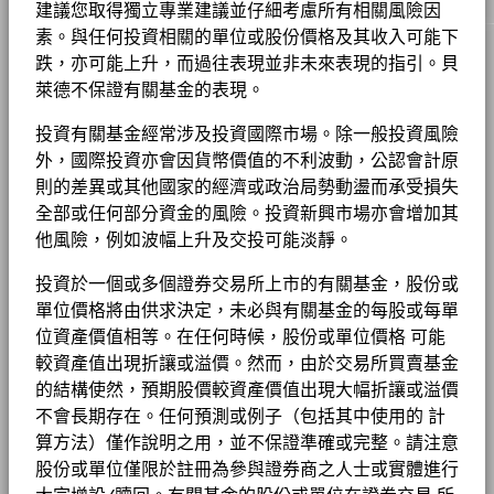
欲查看MSCI對可持續發展特徵的評估方法，請使用
以下連結
能源
3.81
4.07
-0.27
除特別註明外，所有資料截至月底。
機會，包括財務上重大的環境、社會和/或治理（ESG）數據或資
建議您取得獨立專業建議並仔細考慮所有相關風險因
貝萊德全球基金 – 基⾦產品資料概要
料（如有）。請參閱我們的
《貝萊德ESG整合聲明》
，以了解有關
MSCI－核武器
0.00%
管理費
1.50%
素。與任何投資相關的單位或股份價格及其收入可能下
基本消費品
3.16
4.00
-0.84
基金以主動方式管理，而其成分將會變動。所示持倉僅供說明用
此方法的更多資料，並參閱基金文件，以了解這些重大風險如何在
截至 2026年6月30日
MSCI ESG 基金評級 (AAA-CCC)
A
跌，亦可能上升，而過往表現並非未來表現的指引。貝
途，不應視作買賣有關證券的建議。基金細節、持倉和特色均截至
本産品中被考慮（如適用）。
2016
2017
2018
2019
2020
2021
2022
2
管理費 (部分基金/股份類別包括
集團
1.50%
通訊
2.60
2.89
-0.29
所示日期並可予更改。
MSCI－民用槍械
萊德不保證有關基金的表現。
0.00%
分銷費)
貝萊德全球基金—系統分析環球小型企業基金
截至 2026年7月17日
投資或會更改
工作機會
截至 2026年6月30日
年度
最低首次投資額
USD 5000
回報
顯示全部
投資有關基金經常涉及投資國際市場。除一般投資風險
MSCI ESG 品質得分 (0-10)
6.09
MSCI－煙草
0.00%
(%)
7.11
19.43
-17.40
27.61
12.46
17.94
-16.02
新聞中心
外，國際投資亦會因貨幣價值的不利波動，公認會計原
截至 2026年7月17日
負比重可能是因特定情況（包括基金購入證券的交易和結算日時
收入用途
累積
USD
截至 2026年6月30日
則的差異或其他國家的經濟或政治局勢動盪而承受損失
差）及／或為增加或減少市場風險及／或風險管理而利用若干金融
BGF股息組成資料 (每月)
投資者關係
基金 Lipper 全球分類
Equity Global Sm&Mid Cap
監管制度
UCITS
MSCI－聯合國全球契約違反者
0.00%
工具（包括衍生工具）所致。投資分佈或會更改。 由於四捨五
全部或任何部分資金的風險。投資新興市場亦會增加其
截至 2026年7月17日
參考
入，總額可能不等於100%。
他風險，例如波幅上升及交投可能淡靜。
晨星分類
Global Small/Mid-Cap Equity
指標
截至 2026年6月30日
MSCI 加權平均碳密度 （噸 每百
法律通知
114.01
1
11.59
23.81
-14.39
24.65
16.33
16.10
-18.67
貝萊德全球基金 - 最新每季派息
萬美元銷售額之二氧化碳等量）
投資於一個或多個證券交易所上市的有關基金，股份或
交易頻率
每日
USD
MSCI－動力煤
0.00%
條款及細則
單位價格將由供求決定，未必與有關基金的每股或每單
截至 2026年6月30日
SEDOL
4456706
截至 2026年7月17日
位資產價值相等。在任何時候，股份或單位價格 可能
私隱通知
有關費用詳情, 請參閱基金章程。
MSCI－油砂
0.00%
表現已扣除持續徵收的收費，惟不包括認購和贖回費用。
較資產值出現折讓或溢價。然而，由於交易所買賣基金
MSCI ESG % 涵蓋範圍
94.24
貝萊德全球基金 - 最新每月派息
截至 2026年6月30日
截至 2026年7月17日
業務連續性
的結構使然，預期股價較資產價值出現大幅折讓或溢價
往績並非未來表現的指引。投資者或未能取回投資的全部本金。
不會長期存在。任何預測或例子（包括其中使用的 計
MSCI ESG 品質得分－同類基金
36.03
詐騙提示
算方法）僅作說明之用，並不保證準確或完整。請注意
百分位數
BGF股息組成資料 (每季)
表現按該時期的資產淨值計算，股息再作投資。表現數據已扣除費
股份或單位僅限於註冊為參與證券商之人士或實體進行
截至 2026年7月17日
業務參與涵蓋範圍
99.63%
Cookie通知
用。