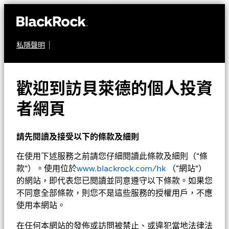
私隱聲明
股票
貝萊德系統分析環球小型
歡迎到訪貝萊德的個人投資
企業基金
者網頁
請先閱讀及接受以下的條款及細則
在使用下述服務之前請您仔細閱讀此條款及細則（“條
款”）。使用位於
www.blackrock.com/hk
（“網站”）
的網站，即代表您已閱讀並同意遵守以下條款。如果您
不同意全部條款，則您不是這些服務的授權用戶，不應
淨值截至 2026年8月7日
1天淨值變動截至 2026年8月7日
使用本網站。
美元 226.38
美元 0.47 (0.21%)
52週波幅 176.68 - 227.52
在任何本網站的發佈或訪問被禁止、或違犯當地法律法