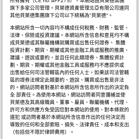
所有擁有（CE no: AFF275）。本網站由貝萊德集團
至少70%的總資產以貫徹可持續投資原則的方式投資於全球各地
旗下多家公司管理。貝萊德資產管理北亞有限公司連同
較小市值公司的股本證券。較小市值公司指於購入時在全球股票
其他貝萊德集團旗下公司以下統稱為“貝萊德”。
市場的市值排名位於最低的20%的公司。雖然基金的大部份投資
應會集中於全球已發展市場的公司，但亦可投資於全球新興市
本網站所含一切內容均不構成任何稅務、財務、監管、
場。貨幣風險將靈活管理。
法律、保險或投資建議。本網站所含信息和意見均不構
貝萊德系統分析環球小型企業基金
成貝萊德或其聯屬機構就購買或出售任何證券、 集體
投資計劃、期貨、期權或其他金融工具或服務的推廣、
表現
建議、遊說或要約，並且任何此類證券、集體投資計
基金的全部貨幣對沖股份類別使用金融衍生產品以對沖貨幣風險。
劃、期貨、期權或其他金融工具或服務均不應提供或
基金資料
股份類別中使用金融衍生產品可能為基金內其他股份類別帶來潛在
出售給任何司法管轄區內的任何人士，如果該司法管轄
圖表
風險效應（亦稱為溢出）。該基金的管理公司將確保適當的程序得
區的證券法規定此類要約、遊說、購買或出售是非法
以進行，以至對其他股份類別的風險效應減至最低。您只需直接在
基本因素及風險
的。網站訪問者對基於本網站所含信息所作出的決定負
基金名稱下方使用下拉式方框，即可查閱這基金內全部股份類別—
基金總值
美元 680,093,358
查看圖表
全 部責任。為使用本網站，網站訪問者同意彌補並使
貨幣對沖股份類別會於股份類別的名稱中顯示「對沖」的字眼。此
截至 2026年8月7日
基金評級
外，如欲索取所有貨幣對沖股份類別的完整列表，應向基金管理公
貝萊德及其高級職員、董事、雇員、聯屬機構、代理、
持倉數目
1136
表現
基金成立日期
1994年11月4日
司提出。
許可方和供應方免受因您對本網站的使用、對本條款的
截至 2026年6月30日
持股
Morningstar星號評級
違犯 或訪問者基於本網站所含信息作出的任何決定而
基準貨幣
USD
3年貝他係數
0.988
導致的任何和全部索賠、損失、法律責任、成本和支出
投資分佈
截至 2026年7月31日
參考指標 1
截至 2026年6月30日
MSCI 所有國家世界小型企業指
（包括但不限於律師費用）。
數