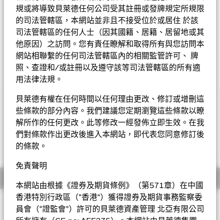
規或將導致貝萊德任何公司受其註冊或發牌規定所規限
Morningstar星號評級
的司法管轄區，本網站並非且不接受位於或居住 於該
司法管轄區的任何人士（因其國籍、居籍、居留地或其
他原因）之訪問。您有責任瞭解和取得所有與您訪問本
網站相聯繫的任何司法管轄區內的相關監管許可、 牌
照、查證和/或註冊以及遵守該等司法管轄區的所有適
用法律法規。
貝萊德有權在任何時間以任何理由更改、修訂或增刪這
重要提示︰
些條款的部分內容。我們建議您定期瀏覽這些條款以瞭
• 基金投資於股票，較大的股票價值波動可招致重大虧損。基金
解所作的任何更改。此等修改一經發佈立即生效。在我
投資於較小型的公司，與較大型的公司比較可能更波動及流動性較
們對條款作出更改後進入本網站，即代表您同意修訂後
低。
顯示全部
• 基金需承受貨幣匯率風險、新興市場風險、對外資限制的風險
的條款。
及流動性風險。
• 基金可運用衍生工具作對沖及投資用途。然而，不會廣泛用作
免責聲明
投資用途。基金在使用衍生工具時可能蒙受損失。
概要
• 基金價值可升可跌，且可於短期內反覆，投資者或有可能損失
本網站由根據《證券及期貨條例》（第571章）在中國
一定程度的投資金額。
香港特別行政區（“香港”）獲得證券及期貨事務監察委
投資目標
• 投資者不應單憑此文件作投資決定。投資者應參閱基金章程及
員會（“證監會”）許可的貝萊德資產管理 北亞有限公司
產品資料概要以了解風險因素等詳情。
系統分析環球小型企業基金以盡量提高總回報為目標。基金將其