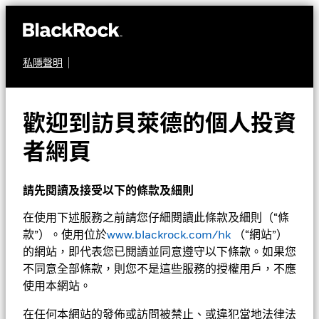
私隱聲明
股票
貝萊德歐洲基金
歡迎到訪貝萊德的個人投資
者網頁
請先閱讀及接受以下的條款及細則
在使用下述服務之前請您仔細閱讀此條款及細則（“條
款”）。使用位於
www.blackrock.com/hk
（“網站”）
淨值截至 2026年8月6日
1天淨值變動截至 2026年8月6日
的網站，即代表您已閱讀並同意遵守以下條款。如果您
EUR 253.86
EUR 0.35 (0.14%)
不同意全部條款，則您不是這些服務的授權用戶，不應
52週波幅 212.56 - 258.01
使用本網站。
Morningstar星號評級
在任何本網站的發佈或訪問被禁止、或違犯當地法律法