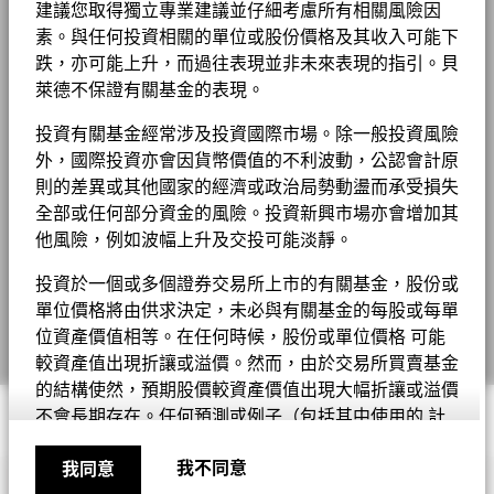
度
顯示全部
MSCI ESG 品質得分 (0-10)
7.93
建議您取得獨立專業建議並仔細考慮所有相關風險因
BGF股息組成資料 (每月)
收入用途
累積
投資者關係
MSCI－煙草
0.00%
回
截至 2026年7月17日
負比重可能是因特定情況（包括基金購入證券的交易和結算日時
報
-4.89
7.59
-13.89
33.21
21.18
29.92
-24.16
截至 2026年6月30日
素。與任何投資相關的單位或股份價格及其收入可能下
監管制度
UCITS
差）及／或為增加或減少市場風險及／或風險管理而利用若干金融
(%)
基金 Lipper 全球分類
跌，亦可能上升，而過往表現並非未來表現的指引。貝
Equity Europe
MSCI－聯合國全球契約違反者
法律通知
0.00%
EUR
工具（包括衍生工具）所致。投資分佈或會更改。 由於四捨五
截至 2026年7月17日
晨星分類
貝萊德全球基金 - 最新每季派息
歐洲大型增長型股票
萊德不保證有關基金的表現。
入，總額可能不等於100%。
條款及細則
截至 2026年6月30日
MSCI 加權平均碳密度 （噸 每百
99.82
交易頻率
每日
參
投資有關基金經常涉及投資國際市場。除一般投資風險
萬美元銷售額之二氧化碳等量）
考
MSCI－動力煤
0.00%
私隱通知
外，國際投資亦會因貨幣價值的不利波動，公認會計原
SEDOL
B448ZP7
指
截至 2026年6月30日
2.58
10.24
-10.57
26.05
-3.32
25.13
-9.49
則的差異或其他國家的經濟或政治局勢動盪而承受損失
貝萊德全球基金 - 最新每月派息
截至 2026年7月17日
標 1
有關費用詳情, 請參閱基金章程。
業務連續性
EUR
全部或任何部分資金的風險。投資新興市場亦會增加其
MSCI－油砂
0.00%
MSCI ESG % 涵蓋範圍
99.25
他風險，例如波幅上升及交投可能淡靜。
截至 2026年6月30日
詐騙提示
截至 2026年7月17日
BGF股息組成資料 (每季)
表現已扣除持續徵收的收費，惟不包括認購和贖回費用。
投資於一個或多個證券交易所上市的有關基金，股份或
MSCI ESG 品質得分－同類基金
34.73
Cookie通知
單位價格將由供求決定，未必與有關基金的每股或每單
百分位數
截至 2026年7月17日
Manage cookies
往績並非未來表現的指引。投資者或未能取回投資的全部本金。
業務參與涵蓋範圍
99.91%
位資產價值相等。在任何時候，股份或單位價格 可能
截至 2026年6月30日
較資產值出現折讓或溢價。然而，由於交易所買賣基金
貝萊德全球基金年報及賬目 - 只提供英文版本
同類基金組別
1,316
表現按該時期的資產淨值計算，股息再作投資。表現數據已扣除費
的結構使然，預期股價較資產價值出現大幅折讓或溢價
截至 2026年7月17日
未涵蓋的基金百分比
0.03%
用。
© 2026 BlackRock, Inc版權所有
不會長期存在。任何預測或例子（包括其中使用的 計
截至 2026年6月30日
MSCI加權平均碳濃度覆蓋百分
94.25
算方法）僅作說明之用，並不保證準確或完整。請注意
貝萊德全球基金中期報告及賬目 - 只提供英文版
有關數據顯示本基金的股份類別在所示時期內的價值的上升或下跌
比
如上所示，貝萊德 (BlackRock) 在動力煤和油砂的業務參與部位係
幅度。表現按相關股份類別的貨幣計算，包括持續徵收的收費及稅
我不同意
我同意
股份或單位僅限於註冊為參與證券商之人士或實體進行
本
重要資訊
截至 2026年7月17日
根據 MSCI ESG Research 的定義，針對在動力煤或油砂產生 5%