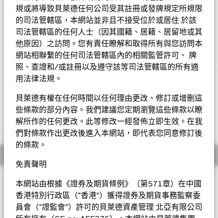
規或將導致貝萊德任何公司受其註冊或發牌規定所規限
的司法管轄區，本網站並非且不接受位於或居住 於該
司法管轄區的任何人士（因其國籍、居籍、居留地或其
他原因）之訪問。您有責任瞭解和取得所有與您訪問本
網站相聯繫的任何司法管轄區內的相關監管許可、 牌
照、查證和/或註冊以及遵守該等司法管轄區的所有適
用法律法規。
重要提示︰
• 基金投資於股票，較大的股票價值波動可招致重大虧損。基金
貝萊德有權在任何時間以任何理由更改、修訂或增刪這
可投資於基本貨幣以外的資產，匯率的變化及管制或會對基金的資
些條款的部分內容。我們建議您定期瀏覽這些條款以瞭
產價值造成影響。
解所作的任何更改。此等修改一經發佈立即生效。在我
顯示全部
• 基金需承受新興市場風險、對外資限制的風險、投資集中於歐
洲的風險、小型公司的波動性及流動性風險、或然可換股債券風險
們對條款作出更改後進入本網站，即代表您同意修訂後
及包括人民幣計值類別的貨幣兌換風險。
的條款。
• 基金可運用衍生工具作對沖及投資用途。然而，不會廣泛用作
概要
投資用途。基金在使用衍生工具時可能蒙受損失。
免責聲明
• 基金價值可升可跌，且可於短期內反覆，投資者或有可能損失
投資目標
一定程度的投資金額。
本網站由根據《證券及期貨條例》（第571章）在中國
• 投資者不應單憑此文件作投資決定。投資者應參閱基金章程及
歐洲基金以盡量提高總回報為目標。基金將不少於70%的總資產
香港特別行政區（“香港”）獲得證券及期貨事務監察委
產品資料概要以了解風險因素等詳情。
投資於在歐洲註冊或從事大部份經濟活動的 公司之股本證券。
員會（“證監會”）許可的貝萊德資產管理 北亞有限公司