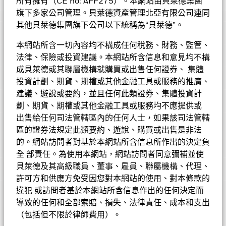
所有擁有（CE no: AFF275）。本網站由貝萊德集團
貝萊德歐洲基金
旗下多家公司管理。貝萊德資產管理北亞有限公司連同
其他貝萊德集團旗下公司以下統稱為“貝萊德”。
表現
基金的全部貨幣對沖股份類別使用金融衍生產品以對沖貨幣風險。
本網站所含一切內容均不構成任何稅務、財務、監管、
基金資料
股份類別中使用金融衍生產品可能為基金內其他股份類別帶來潛在
法律、保險或投資建議。本網站所含信息和意見均不構
圖表
風險效應（亦稱為溢出）。該基金的管理公司將確保適當的程序得
成貝萊德或其聯屬機構就購買或出售任何證券、 集體
以進行，以至對其他股份類別的風險效應減至最低。您只需直接在
基本因素及風險
投資計劃、期貨、期權或其他金融工具或服務的推廣、
基金名稱下方使用下拉式方框，即可查閱這基金內全部股份類別—
基金總值
EUR 1,138,324,567
查看圖表
貨幣對沖股份類別會於股份類別的名稱中顯示「對沖」的字眼。此
建議、遊說或要約，並且任何此類證券、集體投資計
截至 2026年8月6日
基金評級
外，如欲索取所有貨幣對沖股份類別的完整列表，應向基金管理公
劃、期貨、期權或其他金融工具或服務均不應提供或
持倉數目
57
表現
基金成立日期
1993年11月30日
司提出。
截至 2026年6月30日
出售給任何司法管轄區內的任何人士，如果該司法管轄
持股
Morningstar星號評級
基準貨幣
EUR
區的證券法規定此類要約、遊說、購買或出售是非法
3年貝他係數
1.226
的。網站訪問者對基於本網站所含信息所作出的決定負
投資分佈
截至 2026年7月31日
參考指標 1
截至 2026年6月30日
MSCI歐洲指數
全 部責任。為使用本網站，網站訪問者同意彌補並使
市賬率
3.73
首次認購費
5.00%
價格及交易所
晨星星號評
貝萊德及其高級職員、董事、雇員、聯屬機構、代理、
截至 2026年6月30日
成分股名稱
比重(%)
Chart
許可方和供應方免受因您對本網站的使用、對本條款的
級
40
Bar chart with 2 data series.
ISIN
LU0252966055
基金經理
The chart has 1 X axis displaying categories.
三年標準差
14.69%
截至 2026年7月31日
違犯 或訪問者基於本網站所含信息作出的任何決定而
ASML HOLDING NV
7.91
The chart has 1 Y axis displaying Values. Range: -40 to 40.
截至 2026年6月30日
表現費
0.00%
截至 2026年7月31日
導致的任何和全部索賠、損失、法律責任、成本和支出
股份類別
貨幣
淨值
變動
變動(%)
資產淨值截至
Morningstar基金獎牌評級
可持續發展特徵
比重（%）
UNICREDIT SPA
4.63
（包括但不限於律師費用）。
20
最低其後投資額
市盈率
GBP 1000
23.45