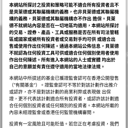
A2
EUR
217.54
0.30
0.14
2026年8月6日
截至 2026年6月30日
業務參與
ROLLS-ROYCE HOLDINGS PLC
4.27
本網站所探討之投資和策略可能不適合所有投資者且不
註冊地點
盧森堡
投資分佈
基金
基準
Net
A2
USD
251.12
0.32
0.13
2026年8月6日
是貝萊德或其聯屬機構的義務，也非貝萊德或其聯屬機
Values
可持續發展特徵可為投資者提供傳統以外的指標，連同其他指標及
管理公司
BlackRock (Luxembourg) S.A.
SAFRAN SA
3.84
0
Tom Joy
工業
相關文件
33.60
19.08
14.52
構的義務，貝萊德或其聯屬機構亦不作出
擔保。貝萊
資訊，投資者可以用來評估基金在環境、社會、管治(ESG)方面的
A2 對沖股份
USD
37.68
0.06
0.16
2026年8月6日
於2026年7月22日頒發
業務參與指標有助於投資者更全面地瞭解基金可能透過其投資而暴
交易結算日
交易日 + 3 日
德不就網站內容是否在一切地區均適用，本網站所探討
特徵。 可持續發展特徵並非目前或未來表現的指引，亦不反映基
ERSTE GROUP BANK AG
3.18
金融
23.22
24.41
-1.20
露在其中的具體活動。
金的潛在風險及回報程度。 資訊僅用於提高透明度和僅供參考。
的交易、證券、產品、工具或服務是否在所有司法管轄
分析員主導的百分比 (%)
A2 對沖股份
HKD
34.46
0.05
0.15
2026年8月6日
彭博代號
XMHI GR
-20
LLOYDS BANKING GROUP PLC
3.09
截至 2026年7月22日
投資者在評估基金時不應單獨或孤立地考慮可持續發展特徵，而是
資訊科技
貝萊德歐洲基金 D2 歐元 基金
17.94
10.10
7.84
區或國家或被所有投資者或交易對手均可供
或適合出
業務參與指標並不代表基金投資目標的，除非基金文件另有說明且
A2 對沖股份
應看作為其中一項參考資訊。
CAD
23.60
0.03
0.13
2026年8月6日
香港證監會認可ESG基金
否
100.00
售或使用作出任何陳述。通過本網站公佈信息，貝萊德
包括在基金投資目標，否則不會改變基金投資目標或限制基金的可
ABB LTD
2.99
醫療保健
8.55
13.21
-4.66
不就認為任何投資工具可供或適合任何個別使用者使用
投資領域，也不代表基金將採用 ESG 或影響導向的投資策略或排
作為一家全球投資管理公司及客戶的信託人，貝萊德致力為
數據覆蓋百分比(%)
股份成立日期
2006年5月19日
A2 對沖股份
GBP
22.88
0.03
0.13
2026年8月6日
這些指標並不反映基金如何或會否納入ESG因素。
除非在基金文件
-40
基金章程
作出任何陳述。所有進入本網站的人士或實體
均出於
截至 2026年7月22日
除篩選。有關基金投資策略的更多資訊，請參閱基金章程。
AIB GROUP PLC
原材料
6.21
5.23
2.97
0.98
實現財務幸福。自1999年以來，我們憑藉領先的金融科技，
中另有註明並包含在基金的投資目標中，否則這些指標不會改變基
2016
2017
2018
2019
2020
2021
2022
2023
2024
2025
貨幣(本地)
EUR
A2 對沖股份
自己的意願並有責任遵守適用的當地法律法規。
SGD
25.73
0.04
0.16
2026年8月6日
100.00
金的投資目標或限制基金的可投資領域，亦不代表基金會採用以
戶提供理想的解決方案以協助他們達成其重要投資目標。
非必需消費品
4.52
6.33
-1.81
ABN AMRO BANK NV
2.92
要查看業務參與指標背後的 MSCI 方法，可透過
以下連結。
ESG或Impact為主的投資策略或排除性篩選。
請參閱基金章程以
資產類別
股票
年度回報(%)
參考指標 1
A2 對沖股份
AUD
23.98
0.03
0.13
2026年8月6日
本網站中所提述的基金已獲證監會認可在香港公開發售
了解更多關於基金的投資策略。
Morningstar, Inc. 版權所有。
公用事業
3.45
4.97
-1.53
SIEMENS ENERGY AG
2.89
MSCI－爭議性武器
0.00%
貝萊德全球基金 – 基⾦產品資料概要
（“有關基金”）。證監會認可不等於對該計劃作出推介
End of interactive chart.
SFDR分類
第8條
A2 對沖股份
NZD
25.26
0.04
0.16
2026年8月6日
在此期間內的業績表現是在不再適用的情況下達致的。
截至 2026年6月30日
欲查看MSCI對可持續發展特徵的評估方法，請使用
或認許，亦不是對該計劃的商業利弊或表現做 出保
以下連結
能源
1.33
4.40
-3.07
管理費
0.75%
集團
證，更不代表該計劃適合所有投資者，或認許該計劃適
A2 對沖股份
MSCI－核武器
CNH
214.05
0.27
0.13
2026年8月6日
3.87%
現金及衍生產品
1.20
0.01
1.19
基金以主動方式管理，而其成分將會變動。所示持倉僅供說明用
貝萊德歐洲基金產品資料概要
管理費 (部分基金/股份類別包括
0.75%
合任何個別投資者或任何類別的投資者。本網站所載的
截至 2026年6月30日
MSCI ESG 基金評級 (AAA-CCC)
AA
工作機會
途，不應視作買賣有關證券的建議。基金細節、持倉和特色均截至
2016
2017
2018
2019
2020
2021
2022
2
分銷費)
內容未經證監會或香港任何監管機構審閱。
房地產
0.00
0.62
-0.62
所示日期並可予更改。
MSCI－民用槍械
1.91%
1 至 10 全部: 19
Previous
Ne
1
2
截至 2026年7月17日
新聞中心
最低首次投資額
GBP 100000
投資或會更改
截至 2026年6月30日
年
投資有一定風險且可能貶值。若您正在考慮投資，我們
除特別註明外，所有資料截至月底。