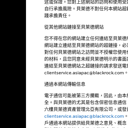
述或保證。您對上述網站的訪問和使用受
自行承擔風險。貝萊德不對任何本網站超
踐承擔責任。
基本因素及風險
從其他網站鏈接至貝萊德網站
您不得在您的網站建立任何連結至貝萊德
網站建立連結至貝萊德網站的超鏈接，必
對任何貝萊德網站之訪問並不授權您使用
1385
三年標準差
的材料，且您同意未經貝萊德明示的書面
截至 2026年7月31日
連結至貝萊德網站之超鏈接的請求發送電
1.073
到期收益率
clientservice.asiapac@blackrock.com
截至 2026年6月30日
通過本網站傳輸信息
2.21 yrs
最差收益率
截至 2026年6月30日
電子通信可能被第三方攔截，因此，由本
全。與貝萊德的尤其是包含保密信息通信
1.99
加權平均到期日
六樓貝萊德資產管理北亞有限公司，或發
截至 2026年6月30日
clientservice.asiapac@blackrock.com
3.07
戶通過本網站提供給貝萊德之意見、概念