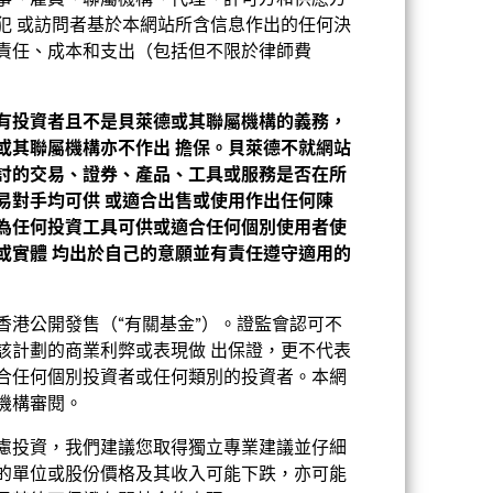
事、雇員、聯屬機構、代理、許可方和供應方
持股
相關文件
犯 或訪問者基於本網站所含信息作出的任何決
責任、成本和支出（包括但不限於律師費
有投資者且不是貝萊德或其聯屬機構的義務，
或其聯屬機構亦不作出
擔保。貝萊德不就網站
討的交易、證券、產品、工具或服務是否在所
易對手均可供
或適合出售或使用作出任何陳
為任何投資工具可供或適合任何個別使用者使
或實體
均出於自己的意願並有責任遵守適用的
香港公開發售（“有關基金”）。證監會認可不
該計劃的商業利弊或表現做 出保證，更不代表
合任何個別投資者或任何類別的投資者。本網
機構審閱。
慮投資，我們建議您取得獨立專業建議並仔細
的單位或股份價格及其收入可能下跌，亦可能