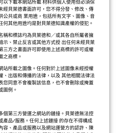
可以下載本網站所載 材料供個人使用但必須保
定息收益
未經貝萊德書面許可，您不得分發、修改、傳
其他
供公共或商 業用途，包括所有文字、圖像、音
任何其他用途均是對貝萊德知識產權的侵犯。
0.75%
分銷
0.75%
名稱和標誌均為貝萊德和／或其各自所屬者擁
暗示、禁止反言或其他方式授 出任何未經貝萊
第三方之書面許可即使用上述商標的許可或權
USD 5000
載之商標。
累積
網站所載之圖像。任何對於上述圖像未經授權
UCITS
權、出版和傳播的法律，以及 其他相關法律法
美元多元化債券 - 短期
表您同意不會複製該信息，也不會刪除或掩蓋
或圖例。
每日
7453027
多個第三方營運之網站的鏈接。貝萊德無法控
或產品/服務。任何上述鏈接 的存在不得構成
內容、產品或服務以及網站運營方的認許、陳