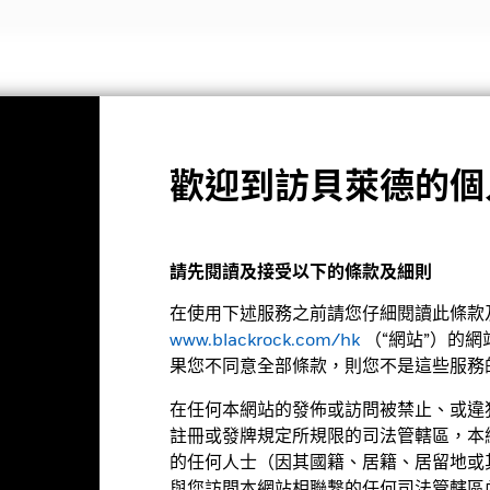
投資策略
投資觀點與教育
關於我們
機構投資者
歡迎到訪貝萊德的個
基金月報
債券基金
請先閱讀及接受以下的條款及細則
在使用下述服務之前請您仔細閱讀此條款及
www.blackrock.com/hk
（“網站”）的
果您不同意全部條款，則您不是這些服務
在任何本網站的發佈或訪問被禁止、或違
26年8月6日
Morningstar星號評級
註冊或發牌規定所規限的司法管轄區，本
 (0.00%)
的任何人士（因其國籍、居籍、居留地或