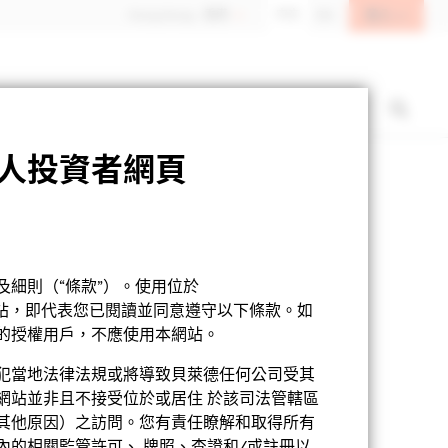
登入
Hong Kong - 香港
中文
EN
人投資者網頁
基金章程
產品資料概要
下載
細則（“條款”）。使用位於
網站，即代表您已閱讀並同意遵守以下條款。如
的授權用戶，不應使用本網站。
犯當地法律法規或將導致貝萊德任何公司受其
網站並非且不接受位於或居住 於該司法管轄區
其他原因）之訪問。您有責任瞭解和取得所有