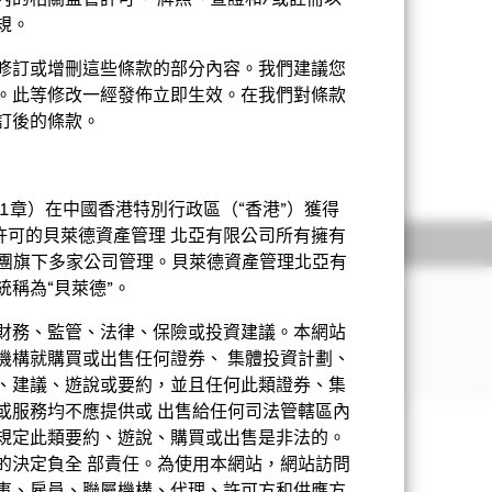
內的相關監管許可、 牌照、查證和/或註冊以
規。
修訂或增刪這些條款的部分內容。我們建議您
。此等修改一經發佈立即生效。在我們對條款
訂後的條款。
其波動性或會較高。利率上升可能對基
約或其他風險。基金投資於資產抵押╱
顯示全部
換股債券風險。
1章）在中國香港特別行政區（“香港”）獲得
董事酌情決定下從資本派付股息。在未扣
許可的貝萊德資產管理 北亞有限公司所有擁有
持股
相關文件
資者獲得部分原投資額回報或資本收
萊德集團旗下多家公司管理。貝萊德資產管理北亞有
。
稱為“貝萊德”。
0%的總資產投資於以美元計價且存續期
財務、監管、法律、保險或投資建議。本網站
機構就購買或出售任何證券、 集體投資計劃、
、建議、遊說或要約，並且任何此類證券、集
或服務均不應提供或 出售給任何司法管轄區內
基金章程
產品資料概要
下載
份類別帶來潛在風險效應（亦稱為溢出）。
規定此類要約、遊說、購買或出售是非法的。
方使用下拉式方框，即可查閱這基金內全部
的決定負全 部責任。為使用本網站，網站訪問
完整列表，應向基金管理公司提出。