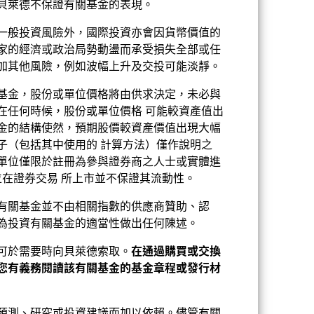
貝萊德不保證有關基金的表現。
一般投資風險外，國際投資亦會因貨幣價值的
家的經濟或政治局勢動盪而承受損失全部或任
加其他風險，例如波幅上升及交投可能淡靜。
基金，股份或單位價格將由供求決定，未必與
在任何時候，股份或單位價格 可能較資產值出
2022
2023
2024
2025
金的結構使然，預期股價較資產價值出現大幅
子（包括其中使用的 計算方法）僅作說明之
單位僅限於註冊為參與證券商之人士或實體進
位在證券交易 所上市並不保證其流動性。
0
2021
2022
2023
2024
2025
有關基金並不由相關指數的供應商贊助、認
4
-0.77
-4.96
4.92
4.47
5.44
為投資有關基金的適當性做出任何陳述。
4
-0.41
-3.79
4.63
4.44
5.31
可於需要時向貝萊德索取。
在通過購買或交換
您有義務閱讀該有關基金的基金章程或發行材