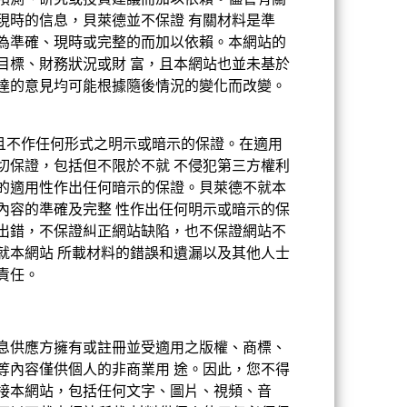
預測、研究或投資建議而加以依賴。儘管有關
現時的信息，貝萊德並不保證 有關材料是準
為準確、現時或完整的而加以依賴。本網站的
現按相關股份類別的貨幣計算，包括持續徵
目標、財務狀況或財 富，且本網站也並未基於
達的意見均可能根據隨後情況的變化而改變。
供且不作任何形式之明示或暗示的保證。在適用
可能與過往情況有顯著差異。相關資料僅有
切保證，包括但不限於不就 不侵犯第三方權利
的適用性作出任何暗示的保證。貝萊德不就本
內容的準確及完整 性作出任何明示或暗示的保
出錯，不保證糾正網站缺陷，也不保證網站不
就本網站 所載材料的錯誤和遺漏以及其他人士
責任。
息供應方擁有或註冊並受適用之版權、商標、
2002年10月31日
等內容僅供個人的非商業用 途。因此，您不得
USD
接本網站，包括任何文字、圖片、視頻、音