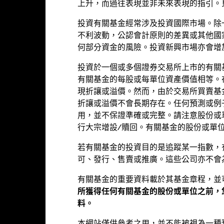
alues
0
上升，而過往表現並非未來表現的指引。
投資有關基金經常涉及投資國際市場。除
-2
不利波動，公認會計原則的差異或其他國
何部分資金的風險。投資新興市場亦會增
-4
投資於一個或多個證券交易所上市的有關
-6
有關基金的每股或每單位資產價值相等。
2016
2017
2018
2019
2020
2021
現折讓或溢價。然而，由於交易所買賣基
折讓或溢價不會長期存在。任何預測或例
年度回報(%)
參考指標 1
用，並不保證準確或完整。請注意股份或
d of interactive chart.
行大宗增設/贖回。有關基金的股份或單
2016
2017
2018
2019
202
若有關基金的投資目的是追蹤某一指數，
年度回報(%) USD
1.33
1.39
0.61
4.31
3.0
可、發行、售賣或推廣。這些公司亦不會
參考指標 1 USD
1.29
0.86
1.63
4.07
3.3
有關基金的重要資料載於其基金章程，並
現已扣除持續徵收的收費，惟不包括認購和贖回費用。
所獲得任何有關基金的股份或單位之前，
料。
績並非未來表現的指引。投資者或未能取回投資的全部本金。