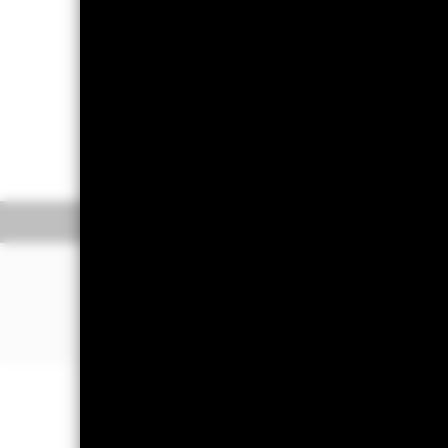
重要提示︰
•基金可能投資於評級受實際或預期下
金所持有的債券價值造成不利影響。基
按揭抵押證券，可能需承受較大的信貸
•基金需承受貨幣匯率風險、交收交易
•3(G)股份類別
在未扣除開支之下派付
概要
表現
除開支之下派付股息，可產生更多可供
益。所有宣派股息均會導致股份於除息
•基金可運用衍生工具作對沖及投資用
投資目標
•基金價值可升可跌，且可於短期內反
美元短期債券基金以盡量提高總回報為目
•投資者不應單憑此文件作投資決定。
短於五年的定息可轉讓證券，而平均存
基金的全部貨幣對沖股份類別使用金融衍生
貝萊德美元短期債券基金
該基金的管理公司將確保適當的程序得以進
股份類別—貨幣對沖股份類別會於股份類別