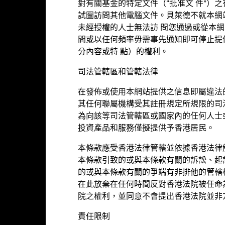
對有關基金的特定文件（“批准文 件”）
試圖訪問其他電腦文件。貝萊德不就本網
未經授權的人士無法訪 問您通過或從本
基金評級
間或以任何頻率毋需事先通知即可停止提
分內容或特 點）的權利。
司法管轄區和管轄法律
ingstar星號評級
在發佈或使用本網站提供之信息即屬違法
評
其任何聯屬機構受其註冊規定所規限的司
為向該等司法管轄區或國家內的任何人士
6年6月30日
投資產品和服務僅擬提供予香港居民。
本條款應受香港法律管轄並依據香港法律
本條款引致的或與本條款有關的訴訟、起
的或與本條款有關的爭端有非排他的管轄
在此放棄在任何時間反對香港法院被任命
持股
院之權利，並同意不會提出香港法院並非
責任限制