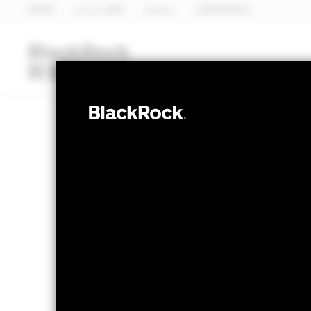
貝萊德
iShares安碩
Aladdin
企業首頁(英文)
基金類別
iShares安碩ETF
定息收益
貝萊德美元短期
淨值截至 2026年8月6日
1天淨值變動截至 20
美元 15.65
美元 0.00
52週波幅 15.20 - 15.65