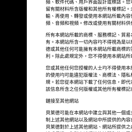
頻、軟件代碼、用戶界面設計或標誌。您
資產類別
USD
留有關材料所含版權和其他所有權標記。
SFDR分類
輸、再使用、轉發或使用本網站所載內容
交易所美林1年至3年美國企業和
頻、音頻和視頻。修改或使用有關材料供
管理費
政府工業指數
管理費 (部分基金/股份類別包括
所有本網站所載的商標、服務標記、貿易
5.00%
費)
有。本網站所含一切內容均不得視為是以
LU0154237225
德或其他任何可能擁有本網站所載商標的
最低首次投資額
0.00%
利。除此處規定外，您不得使用本網站所
收入用途
USD 1000
您或其他任何您授權的人士均不得使用本
監管制度
的使用均可能違犯版權法、商標法、隱私
盧森堡
晨星分類
規。若您從本網站下載了任何信息，即代
BlackRock (Luxembourg) S.A.
該信息所含之任何版權或其他所有權標記
交易頻率
交易日 + 3 日
鏈接至其他網站
SEDOL
MLLDBDA
貝萊德可能在本網站中建立與其他一個或
否
制上述其他網站以及網站中所提供的內容
貝萊德對於上述其他網站、網站所提供之