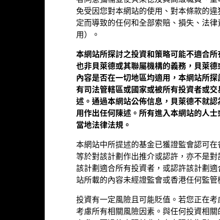
基金資料
者同意彌補並使貝萊德及其高級職員、董
基金經理
免受因您對本網站的使用、對本條款的違
定而導致的任何和全部索賠、損失、法律
表現
用）。
本網站所探討之投資和策略可能不適合所
也非貝萊德或其聯屬機構的義務，貝萊德
表現
內容是否在一切地區均適用，本網站所探
有司法管轄區或國家或被所有投資者或交
述。通過本網站公佈信息，貝萊德不就認
年度回報
平均每年
累計
用作出任何陳述。所有進入本網站的人士
 2002-07-01 00:00:00 to 2026-07-31 00:00:00.
當地法律法規。
0 to 60.
art
6
本網站中所提述的基金已獲證監會認可在
r chart with 2 data series.
e chart has 1 X axis displaying categories.
等於對該計劃作出推介或認許，亦不是對
e chart has 1 Y axis displaying Values. Range: -6 to 6.
該計劃適合所有投資者，或認許該計劃適
4
站所載的內容未經證監會或香港任何監管
2
投資有一定風險且可能貶值。若您正在考
考慮所有相關風險因素。與任何投資相關