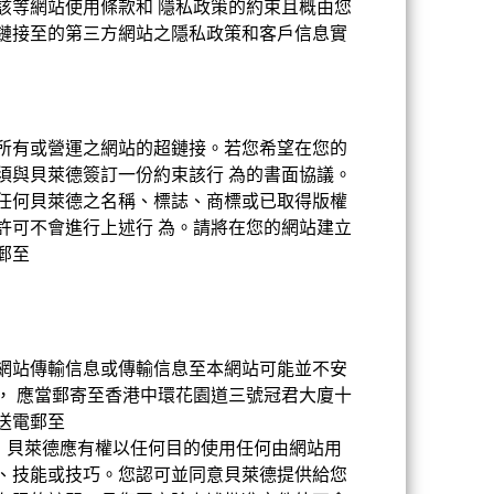
該等網站使用條款和 隱私政策的約束且概由您
鏈接至的第三方網站之隱私政策和客戶信息實
所有或營運之網站的超鏈接。若您希望在您的
須與貝萊德簽訂一份約束該行 為的書面協議。
任何貝萊德之名稱、標誌、商標或已取得版權
1.66%
許可不會進行上述行 為。請將在您的網站建立
郵至
5.05
。
5.01
網站傳輸信息或傳輸信息至本網站可能並不安
， 應當郵寄至香港中環花園道三號冠君大廈十
3.07
送電郵至
。 貝萊德應有權以任何目的使用任何由網站用
、技能或技巧。您認可並同意貝萊德提供給您