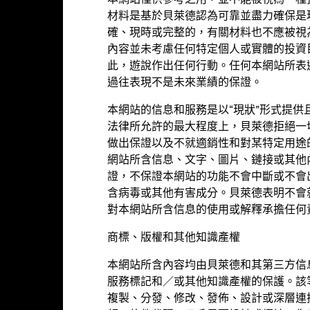
本網站僅供參考之用，並不能被視為一種
現按該時期的資產淨值計算，股息再作投資。表現數據已扣除費用。
材料是基於貝萊德認為可靠並盡力確保是
確、現時或完整的，有關材料也不應被視
關數據顯示本基金的股份類別在所示時期內的價值的上升或下跌幅度。表
的收費及稅項，但不包括認購和贖回費用（如適用）。
內容並未考慮任何特定個人或實體的投資
此，遊說作出任何行動。任何本網站所表
未有顯示往績，代表該時期並無充份數據以提供表現。
過往表現不是未來業績的保證。
參考基金資料欄目以了解本基金及有關股份類別的成立日期。
本網站的信息和服務是以“現狀”形式提
示數據反映過往業績，而過往業績並不代表將來表現。市場於未來的發展
法律所允許的最大程度上，貝萊德拒絕一
於您評估該基金過往的管理情況。
做出保證以及不就適銷性和對某特定用途
網站所含信息、文字、圖片、鏈接或其他
證，不保證本網站的功能不會中斷或不會
含病毒或其他有害成分。貝萊德表明不會
基金資料
對本網站所含信息的使用或解釋承擔任何
商標、版權和其他知識產權
本網站所含內容均由貝萊德和其第三方信
美元 1,189,300,136
股份成立日期
服務標記和／或其他知識產權的保護。該
貨幣(本地)
複製、分發、修改、發佈、設計或深層連
2002年10月31日