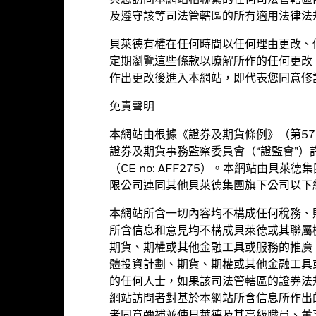
與您訪問本網站相聯繫的任何司法管轄區
及遵守該等司法管轄區的所有適用法律法
貝萊德有權在任何時間以任何理由更改、
定期瀏覽這些條款以瞭解所作的任何更改
作出更改後進入本網站，即代表您同意修
降所影響的債務證券。基金投資集中於美國，因此與較廣泛的投資相比，
金投資於由政府或機關發行或擔保的債券，或會因而涉及政治、經濟、違
免責聲明
、流動性及利率風險並往往涉及延期及提前還款的風險。
延誤的風險、證券借貸合約交易對手的信貸風險、流動性風險及或然可
本網站由根據《證券及期貨條例》（第57
股息。
10股份類別
在未扣除開支之下派付股息，此股份類別亦會在基金
證券及期貨事務監察委員會（“證監會”）
基金資料
基金經理
分派的收入。然而，這些股份實際上可能從資本派付股息，可能相等於投
日的每股資產淨值即時減少。
（CE no: AFF275）。本網站由貝
途。然而，不會大量用作投資用途。基金在使用衍生工具時可能蒙受損失
限公司連同其他貝萊德集團旗下公司以下統
覆，投資者或有可能損失一定程度的投資金額。
標。基金將不少於80%的總資產投資於投資級定息可轉讓證券，不少於7
投資者應參閱基金章程及產品資料概要以了解風險因素等詳情。
本網站所含一切內容均不構成任何稅務、
續期不會超過三年。貨幣風險將靈活管理。
所含信息和意見均不構成貝萊德或其聯屬
期貨、期權或其他金融工具或服務的推廣
體投資計劃、期貨、期權或其他金融工具
基金月報
產品以對沖貨幣風險。股份類別中使用金融衍生產品可能為基金內其他股
的任何人士，如果該司法管轄區的證券法
行，以至對其他股份類別的風險效應減至最低。您只需直接在基金名稱下
網站訪問者對基於本網站所含信息所作出
的名稱中顯示「對沖」的字眼。此外，如欲索取所有貨幣對沖股份類別的