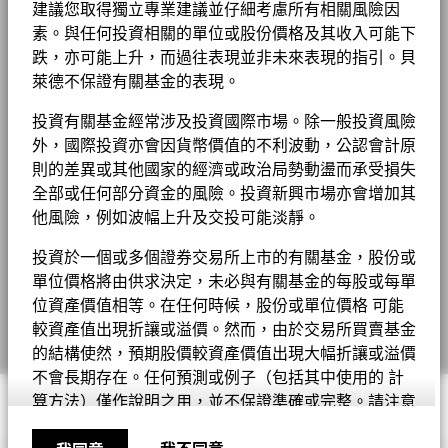
截至 2026年7月17日
所示日期並可予更改。
建議您取得獨立專業建議並仔細考慮所有相關風險因
截至 2026年6月30日
USD
最低首次投資額
USD 5000
投資或會更改
素。與任何投資相關的單位或股份價格及其收入可能下
BGF股息組成資料 (每月)
投資者關係
基金 Lipper 全球分類
Bond EUR Short Term
MSCI－聯合國全球契約違反者
0.00%
收入用途
累積
跌，亦可能上升，而過往表現並非未來表現的指引。貝
截至 2026年7月17日
參考
萊德不保證有關基金的表現。
指標
截至 2026年6月30日
監管制度
UCITS
MSCI 加權平均碳密度 （噸 每百
法律通知
103.15
1
0.58
-0.13
-0.15
0.43
0.16
-0.54
-4.96
貝萊德全球基金 - 最新每季派息
萬美元銷售額之二氧化碳等量）
EUR
投資有關基金經常涉及投資國際市場。除一般投資風險
MSCI－動力煤
0.00%
晨星分類
其他債券
條款及細則
截至 2026年6月30日
外，國際投資亦會因貨幣價值的不利波動，公認會計原
截至 2026年7月17日
交易頻率
每日
私隱通知
則的差異或其他國家的經濟或政治局勢動盪而承受損失
MSCI－油砂
0.00%
表現已扣除持續徵收的收費，惟不包括認購和贖回費用。
MSCI ESG % 涵蓋範圍
84.94
全部或任何部分資金的風險。投資新興市場亦會增加其
SEDOL
貝萊德全球基金 - 最新每月派息
B4V5175
截至 2026年6月30日
截至 2026年7月17日
業務連續性
他風險，例如波幅上升及交投可能淡靜。
有關費用詳情, 請參閱基金章程。
往績並非未來表現的指引。投資者或未能取回投資的全部本金。
MSCI ESG 品質得分－同類基金
56.41
詐騙提示
投資於一個或多個證券交易所上市的有關基金，股份或
百分位數
BGF股息組成資料 (每季)
表現按該時期的資產淨值計算，股息再作投資。表現數據已扣除費
單位價格將由供求決定，未必與有關基金的每股或每單
截至 2026年7月17日
業務參與涵蓋範圍
44.14%
Cookie通知
用。
位資產價值相等。在任何時候，股份或單位價格 可能
截至 2026年6月30日
同類基金組別
156
Manage cookies
較資產值出現折讓或溢價。然而，由於交易所買賣基金
有關數據顯示本基金的股份類別在所示時期內的價值的上升或下跌
截至 2026年7月17日
未涵蓋的基金百分比
55.83%
幅度。表現按相關股份類別的貨幣計算，包括持續徵收的收費及稅
的結構使然，預期股價較資產價值出現大幅折讓或溢價
貝萊德全球基金年報及賬目 - 只提供英文版本
截至 2026年6月30日
項，但不包括認購和贖回費用（如適用）。
MSCI加權平均碳濃度覆蓋百分
60.66
不會長期存在。任何預測或例子（包括其中使用的 計
比
© 2026 BlackRock, Inc版權所有
算方法）僅作說明之用，並不保證準確或完整。請注意
如上所示，貝萊德 (BlackRock) 在動力煤和油砂的業務參與部位係
若未有顯示往績，代表該時期並無充份數據以提供表現。
截至 2026年7月17日
根據 MSCI ESG Research 的定義，針對在動力煤或油砂產生 5%
股份或單位僅限於註冊為參與證券商之人士或實體進行
貝萊德全球基金中期報告及賬目 - 只提供英文版
以上收入的公司進行計算及報告。根據 MSCI ESG Research 的定