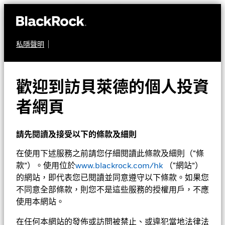
私隱聲明
定息收益
貝萊德歐元短期債券基
歡迎到訪貝萊德的個人投資
金
者網頁
請先閱讀及接受以下的條款及細則
在使用下述服務之前請您仔細閱讀此條款及細則（“條
款”）。使用位於
www.blackrock.com/hk
（“網站”）
的網站，即代表您已閱讀並同意遵守以下條款。如果您
不同意全部條款，則您不是這些服務的授權用戶，不應
淨值截至 2026年8月7日
1天淨值變動截至 2026年8月7日
使用本網站。
美元 14.38
美元 0.01 (0.07%)
52週波幅 13.96 - 14.40
在任何本網站的發佈或訪問被禁止、或違犯當地法律法