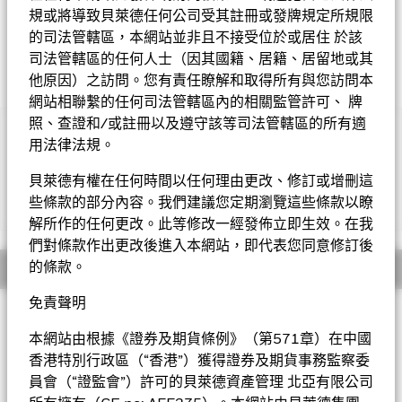
規或將導致貝萊德任何公司受其註冊或發牌規定所規限
的司法管轄區，本網站並非且不接受位於或居住 於該
司法管轄區的任何人士（因其國籍、居籍、居留地或其
他原因）之訪問。您有責任瞭解和取得所有與您訪問本
網站相聯繫的任何司法管轄區內的相關監管許可、 牌
照、查證和/或註冊以及遵守該等司法管轄區的所有適
重要提示︰
用法律法規。
• 基金可能投資於評級受實際或預期下降所影響的債務證券。基
金投資於由政府或機關發行或擔保的債券，或會因而涉及政治、經
貝萊德有權在任何時間以任何理由更改、修訂或增刪這
濟、違約或其他風險。
些條款的部分內容。我們建議您定期瀏覽這些條款以瞭
顯示全部
• 基金需承受貨幣匯率風險、投資集中於歐洲的風險、利率風
解所作的任何更改。此等修改一經發佈立即生效。在我
險、證券借貸合約交易對手的信貸風險及或然可換股債券風險。
們對條款作出更改後進入本網站，即代表您同意修訂後
• 基金可運用衍生工具作對沖及廣泛用作投資用途。衍生工具相
概要
的條款。
關風險包括交易對手╱信貸、流動性、估值、波動及市場風險。基
金在使用衍生工具時其波動性或會上升及下降，並可能蒙受損
免責聲明
失。
投資目標
• 基金價值可升可跌，且可於短期內反覆，投資者或有可能損失
本網站由根據《證券及期貨條例》（第571章）在中國
歐元短期債券基金以盡量提高總回報為目標。基金將不少於80%
一定程度的投資金額。
的總資產投資於投資級定息可轉讓證券，不少於70%的總資產投
香港特別行政區（“香港”）獲得證券及期貨事務監察委
• 投資者不應單憑此文件作投資決定。投資者應參閱基金章程及
資於以歐元計價且存續期短於五年的定息可轉讓證券，而平均存
產品資料概要以了解風險因素等詳情。
員會（“證監會”）許可的貝萊德資產管理 北亞有限公司
續期不會超過三年。貨幣風險將靈活管理。