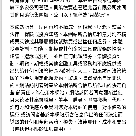
所有擁有（CE no: AFF275）。本網站由貝萊德集團
旗下多家公司管理。貝萊德資產管理北亞有限公司連同
貝萊德歐元短期債券基金
其他貝萊德集團旗下公司以下統稱為“貝萊德”。
表現
本網站所含一切內容均不構成任何稅務、財務、監管、
基金的全部貨幣對沖股份類別使用金融衍生產品以對沖貨幣風險。
法律、保險或投資建議。本網站所含信息和意見均不構
基金資料
股份類別中使用金融衍生產品可能為基金內其他股份類別帶來潛在
成貝萊德或其聯屬機構就購買或出售任何證券、 集體
圖表
風險效應（亦稱為溢出）。該基金的管理公司將確保適當的程序得
投資計劃、期貨、期權或其他金融工具或服務的推廣、
以進行，以至對其他股份類別的風險效應減至最低。您只需直接在
基本因素及風險
建議、遊說或要約，並且任何此類證券、集體投資計
基金名稱下方使用下拉式方框，即可查閱這基金內全部股份類別—
基金總值
EUR 1,988,877,053
查看圖表
貨幣對沖股份類別會於股份類別的名稱中顯示「對沖」的字眼。此
劃、期貨、期權或其他金融工具或服務均不應提供或
截至 2026年8月7日
持股
外，如欲索取所有貨幣對沖股份類別的完整列表，應向基金管理公
出售給任何司法管轄區內的任何人士，如果該司法管轄
持倉數目
508
表現
基金成立日期
1999年1月4日
司提出。
截至 2026年6月30日
區的證券法規定此類要約、遊說、購買或出售是非法
投資分佈
截至 2026年6月30日
基準貨幣
的。網站訪問者對基於本網站所含信息所作出的決定負
EUR
3年貝他係數
1.210
全 部責任。為使用本網站，網站訪問者同意彌補並使
價格及交易所
截至 2026年7月31日
參考指標 1
巴克萊5億歐元1-3年期綜合債券
成分股名稱
比重(%)
貝萊德及其高級職員、董事、雇員、聯屬機構、代理、
指數
修訂存續期
2.47 yrs
基金經理
許可方和供應方免受因您對本網站的使用、對本條款的
GERMANY (FEDERAL REPUBLIC OF) 2.1
截至 2026年6月30日
Chart
首次認購費
5.00%
截至 2026年6月30日
6.02
違犯 或訪問者基於本網站所含信息作出的任何決定而
8
03/15/2028
Bar chart with 2 data series.
股份類別
貨幣
淨值
變動
變動(%)
資產淨值截至
可持續發展特徵
The chart has 1 X axis displaying categories.
有效存續期
導致的任何和全部索賠、損失、法律責任、成本和支出
2.28
比重（%）
ISIN
LU0456865749
The chart has 1 Y axis displaying Values. Range: -6 to 8.
6
截至 2026年6月30日
GERMANY (FEDERAL REPUBLIC OF) 2 12/16/2027
3.82
（包括但不限於律師費用）。
A1
EUR
11.77
0.00
0.00
2026年8月7日
表現費
0.00%