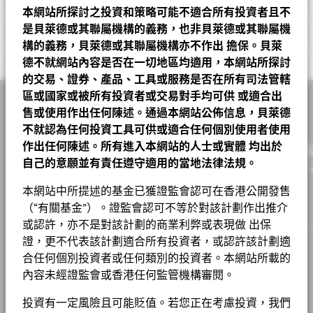
業務參與
投資分佈
基金
基準
Net
WAL to Worst
3.48
FRANCE (REPUBLIC OF) 2.4 09/24/2029
2.20
4
本網站所探討之投資和策略可能不適合所有投資者且不
A2
EUR
16.44
0.00
0.00
2026年8月7日
最低其後投資額
USD 1000
截至 2026年6月30日
可持續發展特徵可為投資者提供傳統以外的指標，連同其他指標及
Giulia Artolli
企業
ESG 整合
52.68
22.20
30.48
是貝萊德或其聯屬機構的義務，也非貝萊德或其聯屬機
資訊，投資者可以用來評估基金在環境、社會、管治(ESG)方面的
VEOLIA ENVIRONNEMENT SA MTN RegS 3.209
A2 對沖股份
USD
14.38
0.01
0.07
2026年8月7日
2
1.34
註冊地點
三年標準差
盧森堡
1.77%
業務參與指標有助於投資者更全面地瞭解基金可能透過其投資而暴
構的義務，貝萊德或其聯屬機構亦不作出
擔保。貝萊
Values
01/14/2031
特徵。 可持續發展特徵並非目前或未來表現的指引，亦不反映基
政府
15.91
50.60
-34.69
截至 2026年7月31日
相關文件
露在其中的具體活動。
德不就網站內容是否在一切地區均適用，本網站所探討
金的潛在風險及回報程度。 資訊僅用於提高透明度和僅供參考。
A2 對沖股份
CHF
10.07
0.00
0.00
2026年8月7日
管理公司
BlackRock (Luxembourg) S.A.
0
SUMITOMO MITSUI BANKING CORPORATIO MTN
的交易、證券、產品、工具或服務是否在所有司法管轄
投資者在評估基金時不應單獨或孤立地考慮可持續發展特徵，而是
政府有關
14.80
18.41
-3.62
到期收益率
1.18
3.87
RegS 3.536 04/02/2030
業務參與指標並不代表基金投資目標的，除非基金文件另有說明且
交易結算日
交易日 + 3 日
A3
應看作為其中一項參考資訊。
EUR
11.79
0.00
0.00
2026年8月7日
區或國家或被所有投資者或交易對手均可供
或適合出
截至 2026年6月30日
ESG 整合
-2
包括在基金投資目標，否則不會改變基金投資目標或限制基金的可
證券化
10.83
0.00
10.83
Georgie Merson
貝萊德歐元短期債券基金 A2 對沖股份 美元 基金
售或使用作出任何陳述。通過本網站公佈信息，貝萊德
GERMANY (FEDERAL REPUBLIC OF) 0 08/15/2030
1.15
彭博代號
BGFA2US
投資領域，也不代表基金將採用 ESG 或影響導向的投資策略或排
最差收益率
3.60
A4
EUR
14.69
0.00
0.00
2026年8月7日
這些指標並不反映基金如何或會否納入ESG因素。
除非在基金文件
不就認為任何投資工具可供或適合任何個別使用者使用
-4
除篩選。有關基金投資策略的更多資訊，請參閱基金章程。
備兌
5.93
8.79
-2.86
截至 2026年6月30日
中另有註明並包含在基金的投資目標中，否則這些指標不會改變基
香港證監會認可ESG基金
否
ROMANIA (REPUBLIC OF) MTN RegS 6.625
作出任何陳述。所有進入本網站的人士或實體
均出於
A4 對沖股份
USD
12.84
0.00
0.00
2026年8月7日
作為一家全球投資管理公司及客戶的信託人，貝萊德致力為
1.11
金的投資目標或限制基金的可投資領域，亦不代表基金會採用以
09/27/2029
加權平均到期日
3.48
交易所買賣基金
0.02
0.00
0.02
-6
要查看業務參與指標背後的 MSCI 方法，可透過
基金章程
以下連結。
自己的意願並有責任遵守適用的當地法律法規。
股份成立日期
2010年1月21日
ESG或Impact為主的投資策略或排除性篩選。
實現財務幸福。自1999年以來，我們憑藉領先的金融科技，
請參閱基金章程以
2018
2023
2017
2022
2016
2021
2020
2025
2019
2024
截至 2026年6月30日
A4 對沖股份
GBP
11.93
0.01
0.08
2026年8月7日
了解更多關於基金的投資策略。
KBC GROEP NV MTN RegS 4.375 11/23/2027
戶提供理想的解決方案以協助他們達成其重要投資目標。
1.11
現金及衍生產品
貝萊德在其投資過程中考量許多投資風險。出於為我們的客戶尋求
-0.16
0.00
-0.16
貨幣(本地)
本網站中所提述的基金已獲證監會認可在香港公開發售
USD
MSCI－爭議性武器
0.00%
Johan Sjogren
風險調整後的最佳回報，我們管理可能影響投資組合的重大風險和
C2
EUR
11.66
0.00
0.00
2026年8月7日
年度回報(%)
參考指標 1
截至 2026年6月30日
（“有關基金”）。證監會認可不等於對該計劃作出推介
欲查看MSCI對可持續發展特徵的評估方法，請使用
以下連結
NATWEST GROUP PLC MTN RegS 2.105 11/28/2031
1.05
機會，包括財務上重大的環境、社會和/或治理（ESG）數據或資
資產類別
定息收益
或認許，亦不是對該計劃的商業利弊或表現做 出保
貝萊德全球基金 – 基⾦產品資料概要
End of interactive chart.
負比重可能是因特定情況（包括基金購入證券的交易和結算日時
料（如有）。請參閱我們的
《貝萊德ESG整合聲明》
，以了解有關
D2
MSCI－核武器
EUR
17.56
0.01
0.06
2026年8月7日
0.00%
DEUTSCHE BANK AG MTN RegS 4 06/24/2032
1.04
SFDR分類
第8條
證，更不代表該計劃適合所有投資者，或認許該計劃適
差）及／或為增加或減少市場風險及／或風險管理而利用若干金融
此方法的更多資料，並參閱基金文件，以了解這些重大風險如何在
截至 2026年6月30日
MSCI ESG 基金評級 (AAA-CCC)
AA
工具（包括衍生工具）所致。投資分佈或會更改。 由於四捨五
本産品中被考慮（如適用）。
集團
2016
2017
2018
2019
2020
2021
2022
20
合任何個別投資者或任何類別的投資者。本網站所載的
管理費
0.75%
MSCI－民用槍械
0.00%
入，總額可能不等於100%。
1 至 10 全部: 17
Previous
Ne
貝萊德歐元短期債券基金產品資料概要
1
2
內容未經證監會或香港任何監管機構審閱。
截至 2026年7月17日
工作機會
截至 2026年6月30日
年度
管理費 (部分基金/股份類別包括
0.75%
基金以主動方式管理，而其成分將會變動。所示持倉僅供說明用
除特別註明外，所有資料截至月底。
回報
MSCI ESG 品質得分 (0-10)
7.34
分銷費)
投資有一定風險且可能貶值。若您正在考慮投資，我們
途，不應視作買賣有關證券的建議。基金細節、持倉和特色均截至
MSCI－煙草
0.00%
(%)
1.66
2.24
1.09
3.50
1.69
-0.71
-3.75
新聞中心