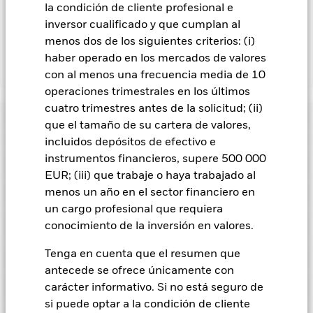
la condición de cliente profesional e
de valores no incrementa los costes de funcionamiento del
inversor cualificado y que cumplan al
Fondo, esto ha quedado excluido de los gastos corrientes.
menos dos de los siguientes criterios: (i)
haber operado en los mercados de valores
Mostrar menos
con al menos una frecuencia media de 10
operaciones trimestrales en los últimos
BGF Japan Small & MidCap Opportunities Fund
cuatro trimestres antes de la solicitud; (ii)
Rentabilidad
que el tamaño de su cartera de valores,
incluidos depósitos de efectivo e
Gráfico de rendimiento
instrumentos financieros, supere 500 000
Datos clave
Las acciones de empresas más pequeñas se suelen negociar
EUR; (iii) que trabaje o haya trabajado al
en menores volúmenes y sufren mayores variaciones de
precios que las empresas de mayor dimensión.
El riesgo de
menos un año en el sector financiero en
Ver gráfico completo
Características del Fondo
inversión se concentra en ciertos sectores, países, divisas o
Activos netos del Fondo
JPY 62.831.817.788
un cargo profesional que requiera
empresas. Ello significa que el Fondo es más sensible a
a 07 ago 2026
cualquier hecho localizado, ya sea económico, de mercado,
Indicador de riesgo
conocimiento de la inversión en valores.
político, relacionado con la sostenibilidad o normativo.
El valor
Número de posiciones
95
Fecha de lanzamiento del
13 may 1987
de los títulos de renta variable y los títulos relacionados con la
a 30 jun 2026
fondo
Tenga en cuenta que el resumen que
Distribución
renta variable se puede ver afectado por los movimientos
Posiciones
diarios del mercado bursátil. Entre otros factores que influyen
antecede se ofrece únicamente con
Desviación típica (3 años)
-
Divisa base
JPY
están los acontecimientos políticos, las noticias económicas,
a -
carácter informativo. Si no está seguro de
Desglose
beneficios empresariales y los hechos societarios de
a 30 jun 2026
Índice de referencia con
S&P JP MidSmall Cap NET
importancia.
El Fondo pretende excluir a las empresas que
si puede optar a la condición de cliente
limitaciones 1
Fecha de corte
Distribución total
Index
Ratio precio/beneficio
16,33
4
1
2
3
5
6
7
participen en determinadas actividades incompatibles con