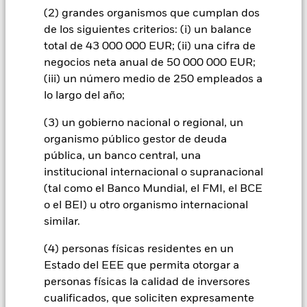
Fondo si se compara con un fondo sin dicho filtro.
(2) grandes organismos que cumplan dos
Todas las clases de acciones con cobertura de divisas de este
de los siguientes criterios: (i) un balance
fondo utilizan derivados para cubrir el riesgo de divisas. El
total de 43 000 000 EUR; (ii) una cifra de
uso de derivados para una clase de acciones podría conllevar
negocios neta anual de 50 000 000 EUR;
un posible riesgo de contagio (también denominado «spill-
(iii) un número medio de 250 empleados a
over») a otras clases de acciones del fondo. La sociedad
lo largo del año;
gestora del fondo se asegurará de que se dispone de los
procedimientos adecuados para minimizar el riesgo de
(3) un gobierno nacional o regional, un
contagio a otras clases de acciones. En el menú desplegable
que figura justo debajo del nombre del fondo, podrá ver un
organismo público gestor de deuda
listado de todas las clases de acciones del fondo: las clases de
pública, un banco central, una
acciones con cobertura de divisas se identifican mediante la
institucional internacional o supranacional
palabra «Hedged» en su nombre. Además, el listado
(tal como el Banco Mundial, el FMI, el BCE
completo de todas las clases de acciones con cobertura de
o el BEI) u otro organismo internacional
divisas está disponible mediante solicitud a la sociedad
similar.
gestora del fondo.
En la medida en que el Fondo opere en préstamos de valores
(4) personas físicas residentes en un
para reducir los gastos, el propio Fondo percibirá el 62,5% de
Estado del EEE que permita otorgar a
los ingresos asociadas que se generen, y el 37,5% restante se
personas físicas la calidad de inversores
recibirá por BlackRock en calidad de agente de préstamo de
cualificados, que soliciten expresamente
valores. Debido a que el reparto de los ingresos por préstamos