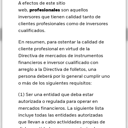
52 Semanas: 12,69 - 16,86
A efectos de este sitio
BlackRock
web,
profesionales
son aquellos
Variación del valor liquidativo a 07 ago 2026
USD 0,04 (0,25%)
inversores que tienen calidad tanto de
iShares
clientes profesionales como de inversores
cualificados.
Información general
Aladdin
En resumen, para ostentar la calidad de
cliente profesional en virtud de la
Filosofía de inversión
Nuestra compañía
Directiva de mercados de instrumentos
El Fondo Japan Small & MidCap Opportunities busca
financieros e inversor cualificado con
maximizar los beneficios totales. El Fondo invierte un mínimo
del 70 % de sus activos totales en acciones ordinarias de
arreglo a la Directiva de folletos, una
empresas de capitalización pequeña y mediana
persona deberá por lo general cumplir uno
domiciliadas, o que ejercen la parte principal de su actividad
o más de los siguientes requisitos:
económica, en Japón. Se consideran empresas de
capitalización pequeña y mediana aquellas empresas
(1) Ser una entidad que deba estar
que, en el momento de la adquisición, forman el 30 %
autorizada o regulada para operar en
inferior por capitalización del mercado del mercado de
mercados financieros. La siguiente lista
valores japonés.
incluye todas las entidades autorizadas
que llevan a cabo actividades propias de