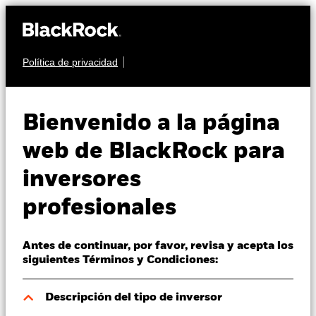
Política de privacidad
Quiénes somos
RENTA VARIABLE
BGF Japan Small &
Productos
Bienvenido a la página
MidCap Opportunities
Perspectivas
web de BlackRock para
Fund
inversores
Visión de mercado
profesionales
Educación
Antes de continuar, por favor, revisa y acepta los
Profesionales
siguientes Términos y Condiciones:
Valor liquidativo a 07 ago 2026
España
Descripción del tipo de inversor
USD 15,98
Change location