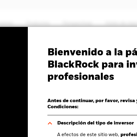
somos
Productos
Perspectivas
Visión de me
PRIIP KID
Ficha informativa
Prospectus
Bienvenido a la p
ll & MidCap
BlackRock para in
profesionales
 Fund
Antes de continuar, por favor, revisa
Condiciones:
del valor liquidativo a 07 ago 2026
Morningstar Rating
D 0,38 (0,29%)
Descripción del tipo de inversor
A efectos de este sitio web,
profes