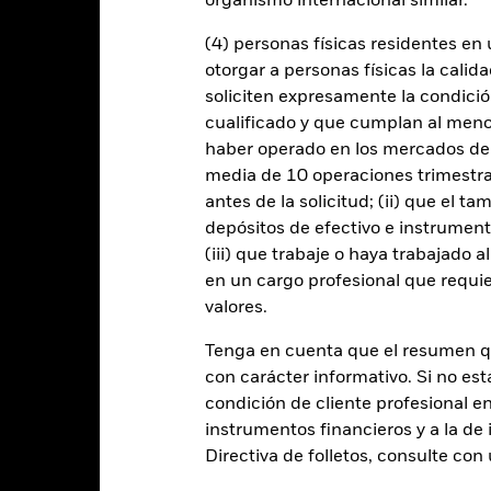
organismo internacional similar.
(4) personas físicas residentes e
otorgar a personas físicas la calid
Riesgos clave
soliciten expresamente la condición
cualificado y que cumplan al menos 
haber operado en los mercados de
media de 10 operaciones trimestral
 se suelen negociar en menores volúmenes y sufren mayores variac
antes de la solicitud; (ii) que el t
 se concentra en ciertos sectores, países, divisas o empresas. Ello si
mico, de mercado, político, relacionado con la sostenibilidad o norm
depósitos de efectivo e instrumen
a renta variable se puede ver afectado por los movimientos diarios del
(iii) que trabaje o haya trabajado 
olíticos, las noticias económicas, beneficios empresariales y los he
icipen en determinadas actividades incompatibles con los criterios ES
en un cargo profesional que requie
egativamente al valor de las inversiones del Fondo si se compara con 
valores.
 cualquier entidad que presta servicios como la custodia de activos,
instrumentos, puede exponer al Fondo a pérdidas financieras.
Riesgo 
y vendedores es insuficiente para permitir que el Fondo venda o com
Tenga en cuenta que el resumen 
con carácter informativo. Si no est
condición de cliente profesional e
Datos clave
instrumentos financieros y a la de 
Directiva de folletos, consulte co