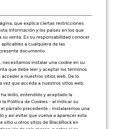
rie
27 sept 2012
USD
gina, que explica ciertas restricciones
Renta variable
esta información y los países en los que
Artículo 8 - ESG Caracteristicas
a su venta. Es su responsabilidad conocer
 aplicables a cualquiera de las
1,07%
l presente documento.
LU0827883108
, necesitamos instalar una cookie en su
USD 100.000,00
enta que debe leer y aceptar los términos
Acumulación
 acceder a nuestros sitios web. De lo
UCITS
a vez que acceda a nuestros sitios web.
Japan Small/Mid-Cap Equity
 ha leído, entendido y aceptado la
Monetario diaria
la Política de Cookies - al indicar su
B8D6345
el párrafo precedente - instalaremos una
 y así evitar que vuelva a aparecer esta
 sitio u otros sitios de BlackRock en