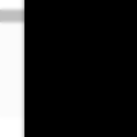
Información general
R
Filosofía de inversió
El Fondo tiene por objetivo maximizar
de los activos del Fondo, e invertir d
(ESG).
El Fondo invierte al menos el 70 % d
capitalización domiciliadas o que de
Las empresas de pequeña y mediana ca
por capitalización bursátil de los mer
empresa por el número de acciones e
INFORMACIÓN IMPORTANTE: Capit