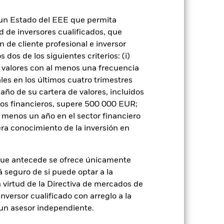
n un Estado del EEE que permita
ad de inversores cualificados, que
 de cliente profesional e inversor
dos de los siguientes criterios: (i)
 valores con al menos una frecuencia
es en los últimos cuatro trimestres
iones de precios que las empresas de
amaño de su cartera de valores, incluidos
gnifica que el Fondo es más sensible a
ativo.
El valor de los títulos de renta
tos financieros, supere 500 000 EUR;
 mercado bursátil. Entre otros factores
al menos un año en el sector financiero
chos societarios de importancia.
El Fondo
G. Este filtro ESG podría reducir el
ra conocimiento de la inversión en
un fondo sin dicho filtro.
 o como contraparte de contratos
de liquidez: Una menor liquidez
pre las inversiones con facilidad.
que antecede se ofrece únicamente
á seguro de si puede optar a la
n virtud de la Directiva de mercados de
inversor cualificado con arreglo a la
n un asesor independiente.