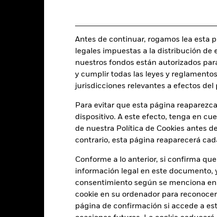
JPY 62.831.817.788
Fecha de lanzamiento de la se
Share Class Currency
Antes de continuar, rogamos lea esta pá
13 may 1987
Clase de activo
legales impuestas a la distribución de 
JPY
Clasificación SFDR
nuestros fondos están autorizados par
P JP MidSmall Cap NET Index
y cumplir todas las leyes y reglamentos
Ongoing Charge Fee
in USD
jurisdicciones relevantes a efectos de
ISIN
5,00%
Para evitar que esta página reaparezca
Inversión inicial mínima
0,75%
dispositivo. A este efecto, tenga en cu
Uso de los ingresos
0,00%
de nuestra Política de Cookies antes de
Estructura legal
USD 1.000,00
contrario, esta página reaparecerá cad
Categoría Morningstar
Luxemburgo
Conforme a lo anterior, si confirma que
Frecuencia de negociación
BlackRock (Luxembourg) S.A.
información legal en este documento, y 
SEDOL
consentimiento según se menciona en 
Fecha de la operación + 3 días
cookie en su ordenador para reconocerlo
BJSMD2U
página de confirmación si accede a este