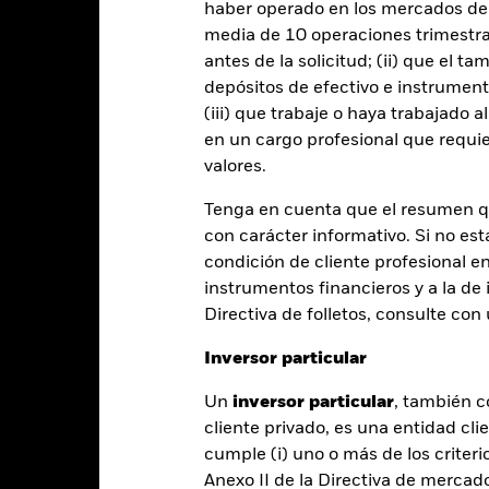
haber operado en los mercados de
media de 10 operaciones trimestral
PRIIP KID
Ficha informativa
P
p
antes de la solicitud; (ii) que el t
depósitos de efectivo e instrumen
SFDR Web Disclosure
Download
Rentabilidad
(iii) que trabaje o haya trabajado 
en un cargo profesional que requie
entabilidad
Datos clave
Gestores del fondo
valores.
entabilidad
Tenga en cuenta que el resumen 
con carácter informativo. Si no est
condición de cliente profesional e
Año natural
Anualizada
Acumulada
Anual
ge: 2012-07-01 00:00:00 to 2026-07-31 00:00:00.
instrumentos financieros y a la de 
: 0 to 300.
te gráfico muestra la rentabilidad del producto como el porcenta
Directiva de folletos, consulte co
s 10 últimos años frente a su índice de referencia. Puede ayudarl
Inversor particular
oducto en el pasado y compararlo con su índice de referencia.
art
Un
inversor particular
, también c
60
r chart with 2 data series.
cliente privado, es una entidad cli
e chart has 1 X axis displaying categories.
e chart has 1 Y axis displaying Values. Range: -40 to 60.
cumple (i) uno o más de los criterio
40
Anexo II de la Directiva de mercad