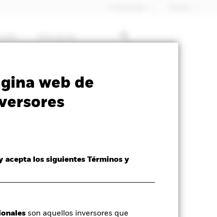
Profesionales
España
rcado
Educación
SFDR Web Disclosure
Download
ágina web de
versores
 y acepta los siguientes Términos y
ionales
son aquellos inversores que