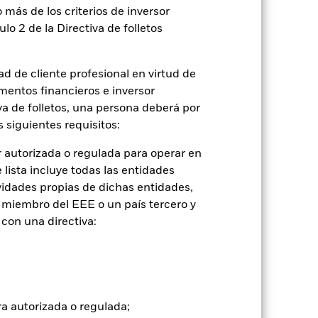
 más de los criterios de inversor
ulo 2 de la Directiva de folletos
d de cliente profesional en virtud de
mentos financieros e inversor
iva de folletos, una persona deberá por
 siguientes requisitos:
 autorizada o regulada para operar en
lista incluye todas las entidades
2022
2023
2024
2025
vidades propias de dichas entidades,
con limitaciones 1 (%)
 miembro del EEE o un país tercero y
con una directiva:
tancias que ya no están vigentes.
o, lo que se refleja en los datos del
ra autorizada o regulada;
de diciembre de 2025 se basa en la