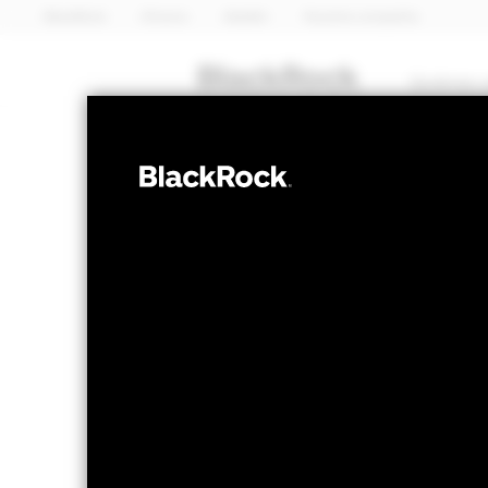
BlackRock
iShares
Aladdin
Nuestra compañía
Quiénes 
RENTA VARIABLE
BGF Japan Sma
Opportunities
Valor liquidativo a 07 ago 2026
Variación 
USD 129,67
US
52 Semanas: 102,58 - 132,27