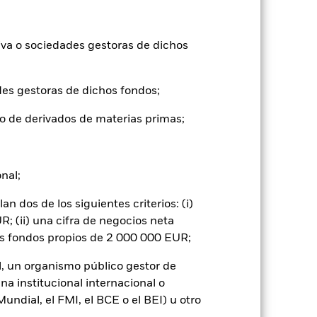
icha fecha, el índice de referencia ha
 del mismo Índice. La rentabilidad del
 lo tanto, no se puede comparar
iva o sociedades gestoras de dichos
2021
2022
2023
2024
2025
des gestoras de dichos fondos;
2,5
-22,1
12,2
9,6
31,5
o de derivados de materias primas;
-2,5
-12,9
14,2
2,6
29,4
onal;
tuales comisiones de entrada/salida
 dos de los siguientes criterios: (i)
; (ii) una cifra de negocios neta
ntabilidad pasada no es un indicador
os fondos propios de 2 000 000 EUR;
formas muy diferentes en el futuro.
o
l, un organismo público gestor de
), con reinversión de los ingresos
na institucional internacional o
mentar o disminuir como resultado de
a divisa distinta de la utilizada para el
ndial, el FMI, el BCE o el BEI) u otro