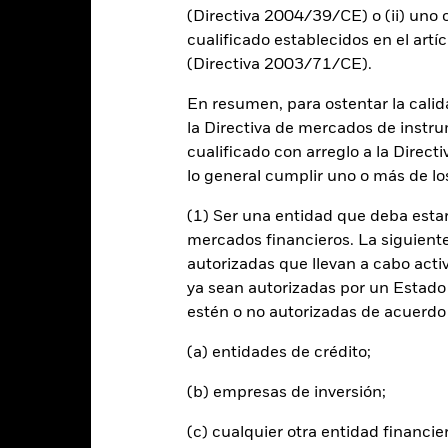
(Directiva 2004/39/CE) o (ii) uno o
cualificado establecidos en el artíc
20
(Directiva 2003/71/CE).
alues
En resumen, para ostentar la calida
0
la Directiva de mercados de instru
cualificado con arreglo a la Direct
-20
lo general cumplir uno o más de los
(1) Ser una entidad que deba estar
-40
mercados financieros. La siguiente 
2016
2017
2018
2019
2020
2021
autorizadas que llevan a cabo acti
Índice de referencia 
Rentabilidad total (%)
ya sean autorizadas por un Estado
estén o no autorizadas de acuerdo 
d of interactive chart.
Durante este periodo, la rentabilidad se logró en unas circuns
(a) entidades de crédito;
ntes de 16 dic 2025, el Fondo utilizaba un índice de referencia distint
dice de referencia.
(b) empresas de inversión;
(c) cualquier otra entidad financie
 rentabilidad del índice de referencia que se muestra antes del 16 