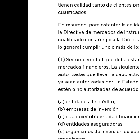
tienen calidad tanto de clientes p
cualificados.
entabilidad
Datos clave
Gestores del fondo
En resumen, para ostentar la calida
n
la Directiva de mercados de instru
cualificado con arreglo a la Direct
 la rentabilidad de su inversión a través de una combinación de reval
lo general cumplir uno o más de los
e forma coherente con los principios de inversión medioambientales, 
(1) Ser una entidad que deba estar
mercados financieros. La siguiente 
e sus activos totales en valores de renta variable (como acciones) 
autorizadas que llevan a cabo acti
sarrollen una parte predominante de su actividad económica en Japó
ya sean autorizadas por un Estado
estén o no autorizadas de acuerdo 
pitalización se consideran empresas que, en el momento de la comp
cados bursátiles japoneses. La capitalización bursátil se obtiene mult
(a) entidades de crédito;
mitidas.
(b) empresas de inversión;
(c) cualquier otra entidad financie
(d) entidades aseguradoras;
(e) organismos de inversión colect
al en Riesgo.
El valor de las inversiones y los ingresos derivados d