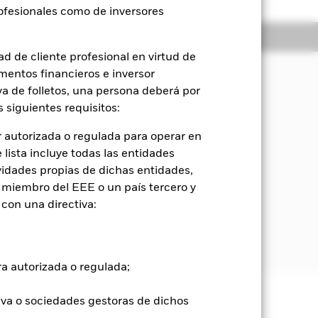
rofesionales como de inversores
Holdings
Literatura
d de cliente profesional en virtud de
mentos financieros e inversor
iva de folletos, una persona deberá por
orización del capital y rendimientos
 siguientes requisitos:
sociales y de gobierno corporativo
 autorizada o regulada para operar en
lista incluye todas las entidades
de empresas de pequeña y mediana
vidades propias de dichas entidades,
n.
 miembro del EEE o un país tercero y
con una directiva:
ra, estén dentro del 30 % inferior
iplicando el precio por acción de la
ra autorizada o regulada;
iva o sociedades gestoras de dichos
e ellas pueden subir o bajar, y no