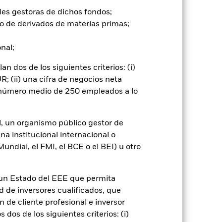
des gestoras de dichos fondos;
iaciones de precios que las
o de derivados de materias primas;
empresas. Ello significa que el Fondo
sostenibilidad o normativo. El valor
onal;
 los movimientos diarios del mercado
cietarios de importancia. El Fondo
 dos de los siguientes criterios: (i)
ios ESG. Por consiguiente, los
; (ii) una cifra de negocios neta
e. Este filtro ESG podría afectar
n número medio de 250 empleados a lo
go de divisas. El uso de derivados
er») a otras clases de acciones del
ara minimizar el riesgo de contagio
l, un organismo público gestor de
er un listado de todas las clases de
na institucional internacional o
 «Hedged» en su nombre. Además, el
ndial, el FMI, el BCE o el BEI) u otro
itud a la sociedad gestora del fondo.
cibirá el 62,5% de los ingresos
n un Estado del EEE que permita
o de valores. Debido a que el
 esto ha quedado excluido de los
ad de inversores cualificados, que
 de cliente profesional e inversor
dos de los siguientes criterios: (i)
Mostrar menos