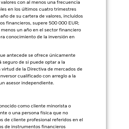
 valores con al menos una frecuencia
es en los últimos cuatro trimestres
rospectus
amaño de su cartera de valores, incluidos
tos financieros, supere 500 000 EUR;
al menos un año en el sector financiero
ra conocimiento de la inversión en
Holdings
Literatura
que antecede se ofrece únicamente
á seguro de si puede optar a la
n virtud de la Directiva de mercados de
inversor cualificado con arreglo a la
je de pérdidas o ganancias anuales en
n un asesor independiente.
e a evaluar cómo se ha gestionado el
onocido como cliente minorista o
ente o una persona física que no
s de cliente profesional referidos en el
os de instrumentos financieros